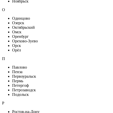
Ноябрьск
О
Одинцово
Озерск
Октябрьский
Омск
Оренбург
Орехово-Зуево
Орск
Орёл
П
Павлово
Пенза
Первоуральск
Пермь
Петергоф
Петрозаводск
Подольск
Р
Ростов-на-Дону