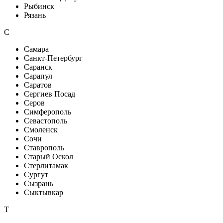
Рыбинск
Рязань
С
Самара
Санкт-Петербург
Саранск
Сарапул
Саратов
Сергиев Посад
Серов
Симферополь
Севастополь
Смоленск
Сочи
Ставрополь
Старый Оскол
Стерлитамак
Сургут
Сызрань
Сыктывкар
Т