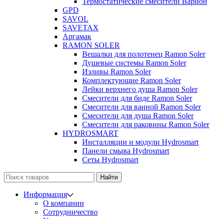
Термостатические смесители Варион
GPD
SAVOL
SAVETAX
Аргамак
RAMON SOLER
Вешалки для полотенец Ramon Soler
Душевые системы Ramon Soler
Изливы Ramon Soler
Комплектующие Ramon Soler
Лейки верхнего душа Ramon Soler
Смесители для биде Ramon Soler
Смесители для ванной Ramon Soler
Смесители для душа Ramon Soler
Смесители для раковины Ramon Soler
HYDROSMART
Инсталляции и модули Hydrosmart
Панели смыва Hydrosmart
Сеты Hydrosmart
Найти
Информация
О компании
Сотрудничество