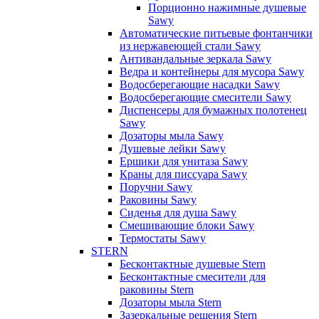
Порционно нажимные душевые
Sawy
Автоматические питьевые фонтанчики
из нержавеющей стали Sawy
Антивандальные зеркала Sawy
Ведра и контейнеры для мусора Sawy
Водосберегающие насадки Sawy
Водосберегающие смесители Sawy
Диспенсеры для бумажных полотенец
Sawy
Дозаторы мыла Sawy
Душевые лейки Sawy
Ершики для унитаза Sawy
Краны для писсуара Sawy
Поручни Sawy
Раковины Sawy
Сиденья для душа Sawy
Смешивающие блоки Sawy
Термостаты Sawy
STERN
Бесконтактные душевые Stern
Бесконтактные смесители для
раковины Stern
Дозаторы мыла Stern
Зазеркальные решения Stern