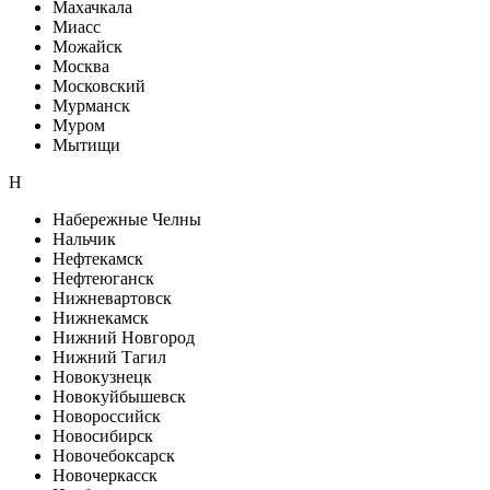
Махачкала
Миасс
Можайск
Москва
Московский
Мурманск
Муром
Мытищи
Н
Набережные Челны
Нальчик
Нефтекамск
Нефтеюганск
Нижневартовск
Нижнекамск
Нижний Новгород
Нижний Тагил
Новокузнецк
Новокуйбышевск
Новороссийск
Новосибирск
Новочебоксарск
Новочеркасск