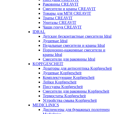
Раковины CREAVIT
Смесители и краны CREAVIT
Товары для МГН CREAVIT
Трапы CREAVIT
Унитазы CREAVIT
Чаши генуя CREAVIT
IDRAL
Детские бесконтактные смесители Idral
Душевые Idral
Педальные смесители и краны Idral
Порционно-нажимные смесители и
краны Idral
Смеcители для раковины Idral
KOPFGESCHEIT
Дозаторы для антисептика Kopfgescheit
Душевые Kopfgescheit
Комплектующие Kopfgescheit
Лейки Kopfgescheit
Писсуары Kopfgescheit
Смесители для раковины Kopfgescheit
Термостаты Kopfgescheit
Устройства смыва Kopfgescheit
MEDICLINICS
Диспенсеры для бумажных полотенец