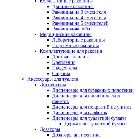
Коллективные раковины
Двойные раковины
Раковины на 3 смесителя
Раковины на 4 смесителя
Раковины на 5 смесителей
Раковины-желоба
Медицинские раковины
Лабораторные раковины
Подъёмные раковины
Комплектующие для раковин
Донные клапаны
Крепления
Пьедесталы
Сифоны
Аксессуары для туалета
Диспенсеры
Диспенсеры для бумажных полотенец
Диспенсеры для гигиенических
пакетов
Диспенсеры для покрытий на унитаз
Диспенсеры для салфеток
Диспенсеры для туалетной бумаги
Держатели туалетной бумаги
Дозаторы
Дозаторы антисептика