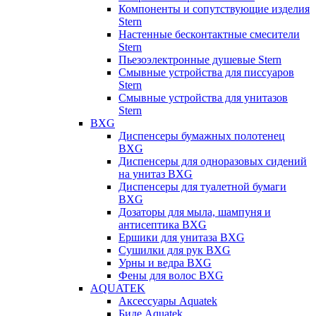
Компоненты и сопутствующие изделия
Stern
Настенные бесконтактные смесители
Stern
Пьезоэлектронные душевые Stern
Смывные устройства для писсуаров
Stern
Смывные устройства для унитазов
Stern
BXG
Диспенсеры бумажных полотенец
BXG
Диспенсеры для одноразовых сидений
на унитаз BXG
Диспенсеры для туалетной бумаги
BXG
Дозаторы для мыла, шампуня и
антисептика BXG
Ершики для унитаза BXG
Сушилки для рук BXG
Урны и ведра BXG
Фены для волос BXG
AQUATEK
Аксессуары Aquatek
Биде Aquatek