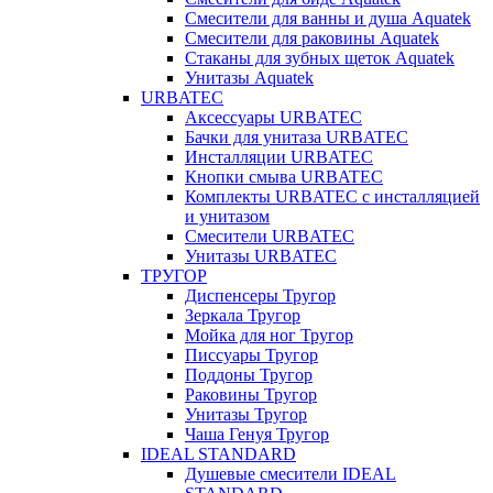
Смесители для ванны и душа Aquatek
Смесители для раковины Aquatek
Стаканы для зубных щеток Aquatek
Унитазы Aquatek
URBATEC
Аксессуары URBATEC
Бачки для унитаза URBATEC
Инсталляции URBATEC
Кнопки смыва URBATEC
Комплекты URBATEC с инсталляцией
и унитазом
Смесители URBATEC
Унитазы URBATEC
ТРУГОР
Диспенсеры Тругор
Зеркала Тругор
Мойка для ног Тругор
Писсуары Тругор
Поддоны Тругор
Раковины Тругор
Унитазы Тругор
Чаша Генуя Тругор
IDEAL STANDARD
Душевые смесители IDEAL