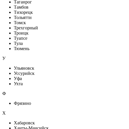
Таганрог
Тамбов
Тихорецк
Тольятти
Томск
Трехгорный
Троицк
Туапсе
Тула
Тюмень
У
Ульяновск
Уссурийск
Уфа
Ухта
Ф
Фрязино
Х
Хабаровск
Ханты-Мансийск