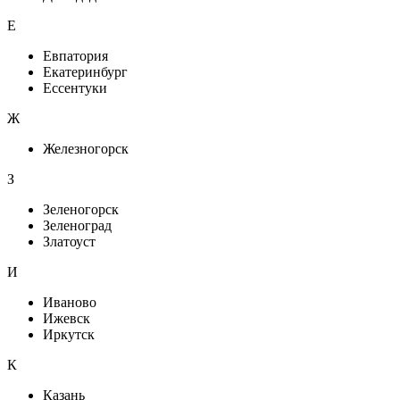
Е
Евпатория
Екатеринбург
Ессентуки
Ж
Железногорск
З
Зеленогорск
Зеленоград
Златоуст
И
Иваново
Ижевск
Иркутск
К
Казань