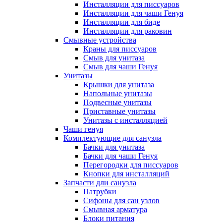
Инсталляции для писсуаров
Инсталляции для чаши Генуя
Инсталляции для биде
Инсталляции для раковин
Смывные устройства
Краны для писсуаров
Смыв для унитаза
Смыв для чаши Генуя
Унитазы
Крышки для унитаза
Напольные унитазы
Подвесные унитазы
Приставные унитазы
Унитазы с инсталляцией
Чаши генуя
Комплектующие для санузла
Бачки для унитаза
Бачки для чаши Генуя
Перегородки для писсуаров
Кнопки для инсталляций
Запчасти дли санузла
Патрубки
Сифоны для сан узлов
Смывная арматура
Блоки питания