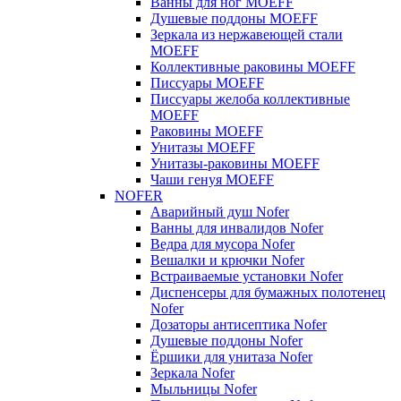
Ванны для ног MOEFF
Душевые поддоны MOEFF
Зеркала из нержавеющей стали
MOEFF
Коллективные раковины MOEFF
Писсуары MOEFF
Писсуары желоба коллективные
MOEFF
Раковины MOEFF
Унитазы MOEFF
Унитазы-раковины MOEFF
Чаши генуя MOEFF
NOFER
Аварийный душ Nofer
Ванны для инвалидов Nofer
Ведра для мусора Nofer
Вешалки и крючки Nofer
Встраиваемые установки Nofer
Диспенсеры для бумажных полотенец
Nofer
Дозаторы антисептика Nofer
Душевые поддоны Nofer
Ёршики для унитаза Nofer
Зеркала Nofer
Мыльницы Nofer