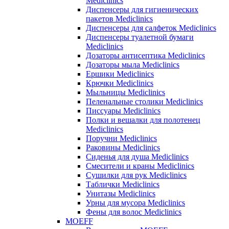
Mediclinics
Диспенсеры для гигиенических
пакетов Mediclinics
Диспенсеры для салфеток Mediclinics
Диспенсеры туалетной бумаги
Mediclinics
Дозаторы антисептика Mediclinics
Дозаторы мыла Mediclinics
Ершики Mediclinics
Крючки Mediclinics
Мыльницы Mediclinics
Пеленальные столики Mediclinics
Писсуары Mediclinics
Полки и вешалки для полотенец
Mediclinics
Поручни Mediclinics
Раковины Mediclinics
Сиденья для душа Mediclinics
Смесители и краны Mediclinics
Сушилки для рук Mediclinics
Таблички Mediclinics
Унитазы Mediclinics
Урны для мусора Mediclinics
Фены для волос Mediclinics
MOEFF