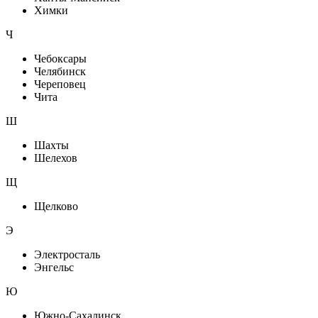
Химки
Ч
Чебоксары
Челябинск
Череповец
Чита
Ш
Шахты
Шелехов
Щ
Щелково
Э
Электросталь
Энгельс
Ю
Южно-Сахалинск