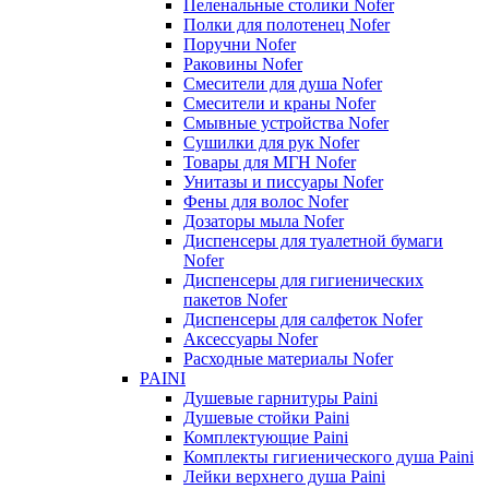
Пеленальные столики Nofer
Полки для полотенец Nofer
Поручни Nofer
Раковины Nofer
Смесители для душа Nofer
Смесители и краны Nofer
Смывные устройства Nofer
Сушилки для рук Nofer
Товары для МГН Nofer
Унитазы и писсуары Nofer
Фены для волос Nofer
Дозаторы мыла Nofer
Диспенсеры для туалетной бумаги
Nofer
Диспенсеры для гигиенических
пакетов Nofer
Диспенсеры для салфеток Nofer
Аксессуары Nofer
Расходные материалы Nofer
PAINI
Душевые гарнитуры Paini
Душевые стойки Paini
Комплектующие Paini
Комплекты гигиенического душа Paini
Лейки верхнего душа Paini