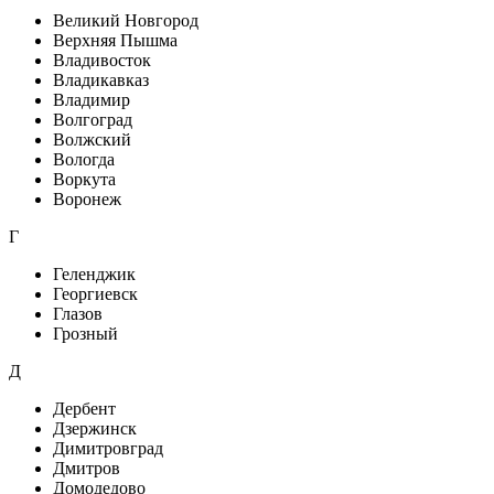
Великий Новгород
Верхняя Пышма
Владивосток
Владикавказ
Владимир
Волгоград
Волжский
Вологда
Воркута
Воронеж
Г
Геленджик
Георгиевск
Глазов
Грозный
Д
Дербент
Дзержинск
Димитровград
Дмитров
Домодедово