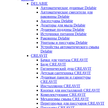
DELABIE
Автоматические душевые Delabie
Автоматические смесители для
раковины Delabie
Аксессуары Delabie
Дозаторы для мыла Delabie
Душевые поддоны Delabie
Источники питания Delabie
Раковины Delabie
Унитазы и писсуары Delabie
Устройства автоматического смыва
Delabie
CREAVIT
Бачки для унитаза CREAVIT
Биде CREAVIT
Гигиенический душ CREAVIT
Детская сантехника CREAVIT
Душевые панели и гарнитуры
CREAVIT
Инсталляции CREAVIT
Кнопки для инсталляций CREAVIT
Комплектующие CREAVIT
Механизмы смыва CREAVIT
Перегородки для писсуаров CREAVIT
Писсуары CREAVIT