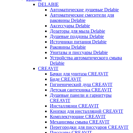
DELABIE
Автоматические душевые Delabie
Автоматические смесители для
раковины Delabie
Аксессуары Delabie
Дозаторы для мыла Delabie
Душевые поддоны Delabie
Источники питания Delabie
Раковины Delabie
Унитазы и писсуары Delabie
Устройства автоматического смыва
Delabie
CREAVIT
Бачки для унитаза CREAVIT
Биде CREAVIT
Гигиенический душ CREAVIT
Детская сантехника CREAVIT
Душевые панели и гарнитуры
CREAVIT
Инсталляции CREAVIT
Кнопки для инсталляций CREAVIT
Комплектующие CREAVIT
Механизмы смыва CREAVIT
Перегородки для писсуаров CREAVIT
Писсуары CREAVIT