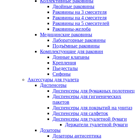
Коллективные раковины
Двойные раковины
Раковины на 3 смесителя
Раковины на 4 смесителя
Раковины на 5 смесителей
Раковины-желоба
Медицинские раковины
Лабораторные раковины
Подъёмные раковины
Комплектующие для раковин
Донные клапаны
Крепления
Пьедесталы
Сифоны
Аксессуары для туалета
Диспенсеры
Диспенсеры для бумажных полотенец
Диспенсеры для гигиенических
пакетов
Диспенсеры для покрытий на унитаз
Диспенсеры для салфеток
Диспенсеры для туалетной бумаги
Держатели туалетной бумаги
Дозаторы
Дозаторы антисептика