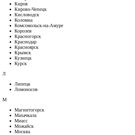
Киров
Кирово-Чепецк
Кисловодск
Коломна
Комсомольск-на-Амуре
Королев
Красногорск
Краснодар
Красноярск
Крымск
Кузнецк
Курск
Л
Липецк
Ломоносов
М
Магнитогорск
Махачкала
Миасс
Можайск
Москва