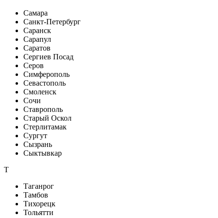
Самара
Санкт-Петербург
Саранск
Сарапул
Саратов
Сергиев Посад
Серов
Симферополь
Севастополь
Смоленск
Сочи
Ставрополь
Старый Оскол
Стерлитамак
Сургут
Сызрань
Сыктывкар
Т
Таганрог
Тамбов
Тихорецк
Тольятти