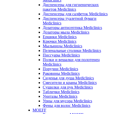
Mediclinics
Диспенсеры для гигиенических
пакетов Mediclinics
Диспенсеры для салфеток Mediclinics
Диспенсеры туалетной бумаги
Mediclinics
Дозаторы антисептика Mediclinics
Дозаторы мыла Mediclinics
Ершики Mediclinics
Крючки Mediclinics
Мыльницы Mediclinics
Пеленальные столики Mediclinics
Писсуары Mediclinics
Полки и вешалки для полотенец
Mediclinics
Поручни Mediclinics
Раковины Mediclinics
Сиденья для душа Mediclinics
Смесители и краны Mediclinics
Сушилки для рук Mediclinics
Таблички Mediclinics
Унитазы Mediclinics
Урны для мусора Mediclinics
Фены для волос Mediclinics
MOEFF