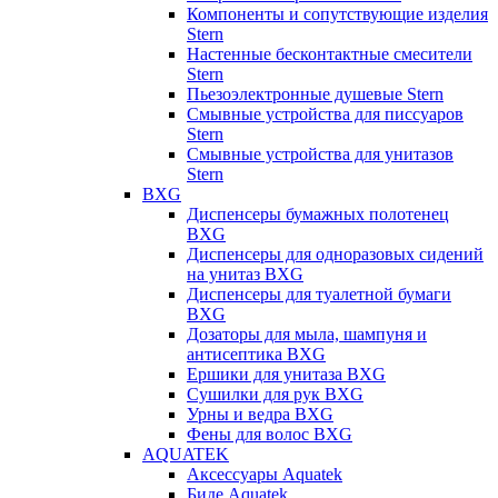
Компоненты и сопутствующие изделия
Stern
Настенные бесконтактные смесители
Stern
Пьезоэлектронные душевые Stern
Смывные устройства для писсуаров
Stern
Смывные устройства для унитазов
Stern
BXG
Диспенсеры бумажных полотенец
BXG
Диспенсеры для одноразовых сидений
на унитаз BXG
Диспенсеры для туалетной бумаги
BXG
Дозаторы для мыла, шампуня и
антисептика BXG
Ершики для унитаза BXG
Сушилки для рук BXG
Урны и ведра BXG
Фены для волос BXG
AQUATEK
Аксессуары Aquatek
Биде Aquatek