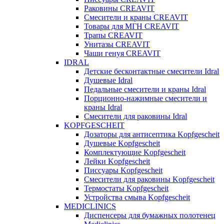
Раковины CREAVIT
Смесители и краны CREAVIT
Товары для МГН CREAVIT
Трапы CREAVIT
Унитазы CREAVIT
Чаши генуя CREAVIT
IDRAL
Детские бесконтактные смесители Idral
Душевые Idral
Педальные смесители и краны Idral
Порционно-нажимные смесители и
краны Idral
Смеcители для раковины Idral
KOPFGESCHEIT
Дозаторы для антисептика Kopfgescheit
Душевые Kopfgescheit
Комплектующие Kopfgescheit
Лейки Kopfgescheit
Писсуары Kopfgescheit
Смесители для раковины Kopfgescheit
Термостаты Kopfgescheit
Устройства смыва Kopfgescheit
MEDICLINICS
Диспенсеры для бумажных полотенец