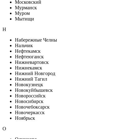
Московский
Мурманск
Муром
Мытищи
Н
Набережные Челны
Нальчик
Нефтекамск
Нефтеюганск
Нижневартовск
Нижнекамск
Нижний Новгород
Нижний Тагил
Новокузнецк
Новокуйбышевск
Новороссийск
Новосибирск
Новочебоксарск
Новочеркасск
Ноябрьск
О