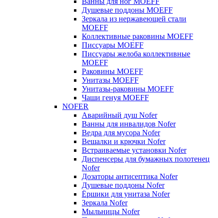
Ванны для ног MOEFF
Душевые поддоны MOEFF
Зеркала из нержавеющей стали
MOEFF
Коллективные раковины MOEFF
Писсуары MOEFF
Писсуары желоба коллективные
MOEFF
Раковины MOEFF
Унитазы MOEFF
Унитазы-раковины MOEFF
Чаши генуя MOEFF
NOFER
Аварийный душ Nofer
Ванны для инвалидов Nofer
Ведра для мусора Nofer
Вешалки и крючки Nofer
Встраиваемые установки Nofer
Диспенсеры для бумажных полотенец
Nofer
Дозаторы антисептика Nofer
Душевые поддоны Nofer
Ёршики для унитаза Nofer
Зеркала Nofer
Мыльницы Nofer