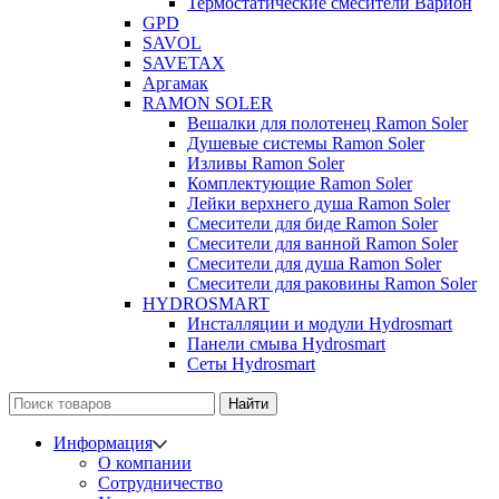
Термостатические смесители Варион
GPD
SAVOL
SAVETAX
Аргамак
RAMON SOLER
Вешалки для полотенец Ramon Soler
Душевые системы Ramon Soler
Изливы Ramon Soler
Комплектующие Ramon Soler
Лейки верхнего душа Ramon Soler
Смесители для биде Ramon Soler
Смесители для ванной Ramon Soler
Смесители для душа Ramon Soler
Смесители для раковины Ramon Soler
HYDROSMART
Инсталляции и модули Hydrosmart
Панели смыва Hydrosmart
Сеты Hydrosmart
Найти
Информация
О компании
Сотрудничество