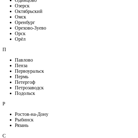
Одинцово
Озерск
Октябрьский
Омск
Оренбург
Орехово-Зуево
Орск
Орёл
П
Павлово
Пенза
Первоуральск
Пермь
Петергоф
Петрозаводск
Подольск
Р
Ростов-на-Дону
Рыбинск
Рязань
С