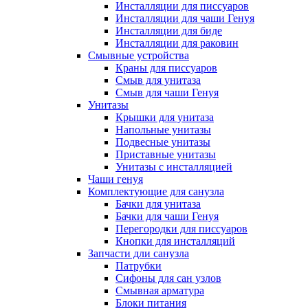
Инсталляции для писсуаров
Инсталляции для чаши Генуя
Инсталляции для биде
Инсталляции для раковин
Смывные устройства
Краны для писсуаров
Смыв для унитаза
Смыв для чаши Генуя
Унитазы
Крышки для унитаза
Напольные унитазы
Подвесные унитазы
Приставные унитазы
Унитазы с инсталляцией
Чаши генуя
Комплектующие для санузла
Бачки для унитаза
Бачки для чаши Генуя
Перегородки для писсуаров
Кнопки для инсталляций
Запчасти дли санузла
Патрубки
Сифоны для сан узлов
Смывная арматура
Блоки питания