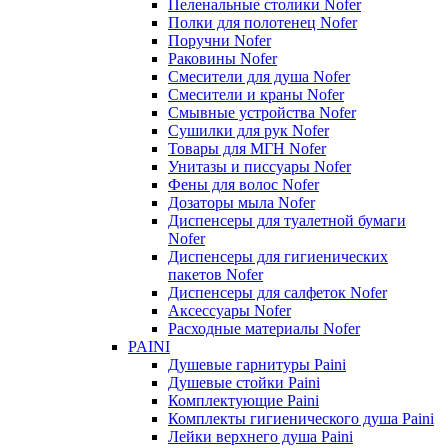
Пеленальные столики Nofer
Полки для полотенец Nofer
Поручни Nofer
Раковины Nofer
Смесители для душа Nofer
Смесители и краны Nofer
Смывные устройства Nofer
Сушилки для рук Nofer
Товары для МГН Nofer
Унитазы и писсуары Nofer
Фены для волос Nofer
Дозаторы мыла Nofer
Диспенсеры для туалетной бумаги
Nofer
Диспенсеры для гигиенических
пакетов Nofer
Диспенсеры для салфеток Nofer
Аксессуары Nofer
Расходные материалы Nofer
PAINI
Душевые гарнитуры Paini
Душевые стойки Paini
Комплектующие Paini
Комплекты гигиенического душа Paini
Лейки верхнего душа Paini