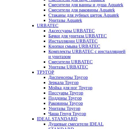
Смесители для ванны и душа Aquatek
Смесители для раковины Aquatek
Стаканы для зубных щеток Aquatek
Унитазы Aquatek
URBATEC
Аксессуары URBATEC
Бачки для унитаза URBATEC
Инсталляции URBATEC
Кнопки смыва URBATEC
Комплекты URBATEC с инсталляцией
и унитазом
Смесители URBATEC
Унитазы URBATEC
ТРУГОР
Диспенсеры Тругор
Зеркала Тругор
Мойка для ног Тругор
Писсуары Тругор
Поддоны Тругор
Раковины Тругор
Унитазы Тругор
Чаша Генуя Тругор
IDEAL STANDARD
Душевые смесители IDEAL