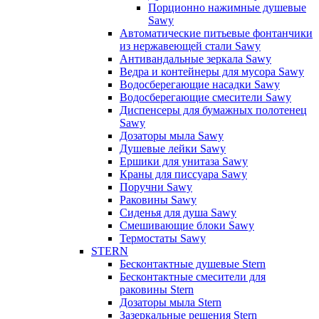
Порционно нажимные душевые
Sawy
Автоматические питьевые фонтанчики
из нержавеющей стали Sawy
Антивандальные зеркала Sawy
Ведра и контейнеры для мусора Sawy
Водосберегающие насадки Sawy
Водосберегающие смесители Sawy
Диспенсеры для бумажных полотенец
Sawy
Дозаторы мыла Sawy
Душевые лейки Sawy
Ершики для унитаза Sawy
Краны для писсуара Sawy
Поручни Sawy
Раковины Sawy
Сиденья для душа Sawy
Смешивающие блоки Sawy
Термостаты Sawy
STERN
Бесконтактные душевые Stern
Бесконтактные смесители для
раковины Stern
Дозаторы мыла Stern
Зазеркальные решения Stern