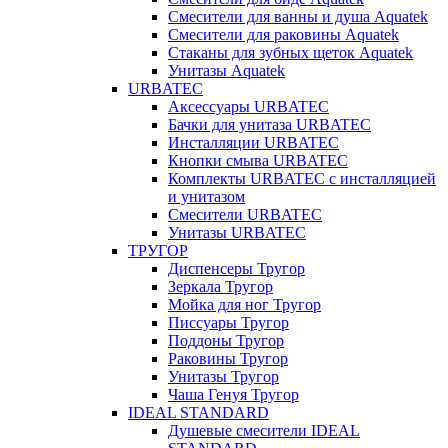
Смесители для ванны и душа Aquatek
Смесители для раковины Aquatek
Стаканы для зубных щеток Aquatek
Унитазы Aquatek
URBATEC
Аксессуары URBATEC
Бачки для унитаза URBATEC
Инсталляции URBATEC
Кнопки смыва URBATEC
Комплекты URBATEC с инсталляцией
и унитазом
Смесители URBATEC
Унитазы URBATEC
ТРУГОР
Диспенсеры Тругор
Зеркала Тругор
Мойка для ног Тругор
Писсуары Тругор
Поддоны Тругор
Раковины Тругор
Унитазы Тругор
Чаша Генуя Тругор
IDEAL STANDARD
Душевые смесители IDEAL