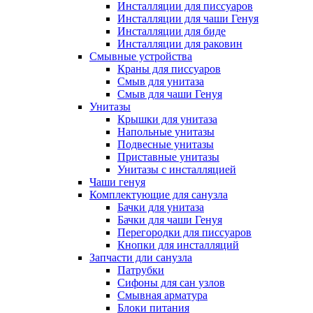
Инсталляции для писсуаров
Инсталляции для чаши Генуя
Инсталляции для биде
Инсталляции для раковин
Смывные устройства
Краны для писсуаров
Смыв для унитаза
Смыв для чаши Генуя
Унитазы
Крышки для унитаза
Напольные унитазы
Подвесные унитазы
Приставные унитазы
Унитазы с инсталляцией
Чаши генуя
Комплектующие для санузла
Бачки для унитаза
Бачки для чаши Генуя
Перегородки для писсуаров
Кнопки для инсталляций
Запчасти дли санузла
Патрубки
Сифоны для сан узлов
Смывная арматура
Блоки питания