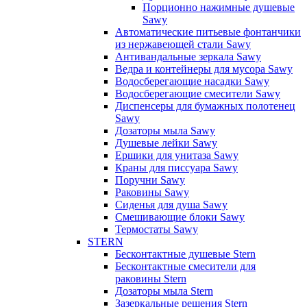
Порционно нажимные душевые
Sawy
Автоматические питьевые фонтанчики
из нержавеющей стали Sawy
Антивандальные зеркала Sawy
Ведра и контейнеры для мусора Sawy
Водосберегающие насадки Sawy
Водосберегающие смесители Sawy
Диспенсеры для бумажных полотенец
Sawy
Дозаторы мыла Sawy
Душевые лейки Sawy
Ершики для унитаза Sawy
Краны для писсуара Sawy
Поручни Sawy
Раковины Sawy
Сиденья для душа Sawy
Смешивающие блоки Sawy
Термостаты Sawy
STERN
Бесконтактные душевые Stern
Бесконтактные смесители для
раковины Stern
Дозаторы мыла Stern
Зазеркальные решения Stern