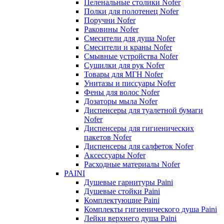
Пеленальные столики Nofer
Полки для полотенец Nofer
Поручни Nofer
Раковины Nofer
Смесители для душа Nofer
Смесители и краны Nofer
Смывные устройства Nofer
Сушилки для рук Nofer
Товары для МГН Nofer
Унитазы и писсуары Nofer
Фены для волос Nofer
Дозаторы мыла Nofer
Диспенсеры для туалетной бумаги
Nofer
Диспенсеры для гигиенических
пакетов Nofer
Диспенсеры для салфеток Nofer
Аксессуары Nofer
Расходные материалы Nofer
PAINI
Душевые гарнитуры Paini
Душевые стойки Paini
Комплектующие Paini
Комплекты гигиенического душа Paini
Лейки верхнего душа Paini