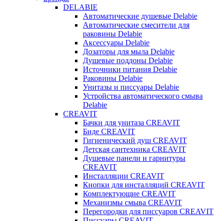
DELABIE
Автоматические душевые Delabie
Автоматические смесители для
раковины Delabie
Аксессуары Delabie
Дозаторы для мыла Delabie
Душевые поддоны Delabie
Источники питания Delabie
Раковины Delabie
Унитазы и писсуары Delabie
Устройства автоматического смыва
Delabie
CREAVIT
Бачки для унитаза CREAVIT
Биде CREAVIT
Гигиенический душ CREAVIT
Детская сантехника CREAVIT
Душевые панели и гарнитуры
CREAVIT
Инсталляции CREAVIT
Кнопки для инсталляций CREAVIT
Комплектующие CREAVIT
Механизмы смыва CREAVIT
Перегородки для писсуаров CREAVIT
Писсуары CREAVIT