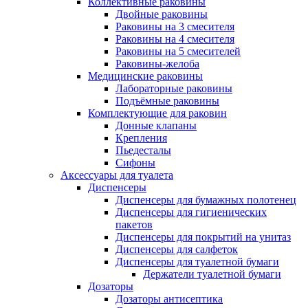
Коллективные раковины
Двойные раковины
Раковины на 3 смесителя
Раковины на 4 смесителя
Раковины на 5 смесителей
Раковины-желоба
Медицинские раковины
Лабораторные раковины
Подъёмные раковины
Комплектующие для раковин
Донные клапаны
Крепления
Пьедесталы
Сифоны
Аксессуары для туалета
Диспенсеры
Диспенсеры для бумажных полотенец
Диспенсеры для гигиенических
пакетов
Диспенсеры для покрытий на унитаз
Диспенсеры для салфеток
Диспенсеры для туалетной бумаги
Держатели туалетной бумаги
Дозаторы
Дозаторы антисептика