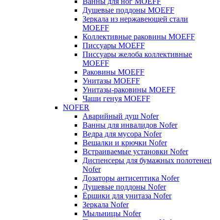
Ванны для ног MOEFF
Душевые поддоны MOEFF
Зеркала из нержавеющей стали
MOEFF
Коллективные раковины MOEFF
Писсуары MOEFF
Писсуары желоба коллективные
MOEFF
Раковины MOEFF
Унитазы MOEFF
Унитазы-раковины MOEFF
Чаши генуя MOEFF
NOFER
Аварийный душ Nofer
Ванны для инвалидов Nofer
Ведра для мусора Nofer
Вешалки и крючки Nofer
Встраиваемые установки Nofer
Диспенсеры для бумажных полотенец
Nofer
Дозаторы антисептика Nofer
Душевые поддоны Nofer
Ёршики для унитаза Nofer
Зеркала Nofer
Мыльницы Nofer