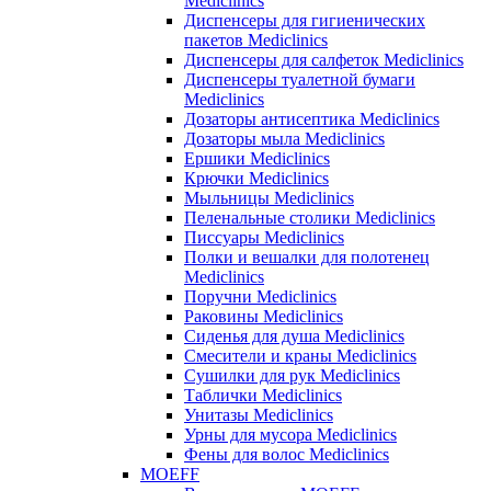
Mediclinics
Диспенсеры для гигиенических
пакетов Mediclinics
Диспенсеры для салфеток Mediclinics
Диспенсеры туалетной бумаги
Mediclinics
Дозаторы антисептика Mediclinics
Дозаторы мыла Mediclinics
Ершики Mediclinics
Крючки Mediclinics
Мыльницы Mediclinics
Пеленальные столики Mediclinics
Писсуары Mediclinics
Полки и вешалки для полотенец
Mediclinics
Поручни Mediclinics
Раковины Mediclinics
Сиденья для душа Mediclinics
Смесители и краны Mediclinics
Сушилки для рук Mediclinics
Таблички Mediclinics
Унитазы Mediclinics
Урны для мусора Mediclinics
Фены для волос Mediclinics
MOEFF