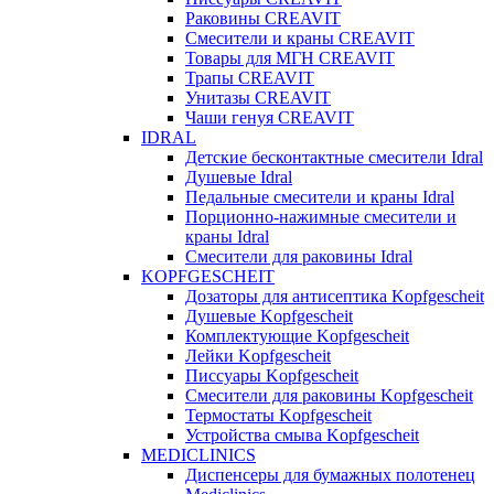
Раковины CREAVIT
Смесители и краны CREAVIT
Товары для МГН CREAVIT
Трапы CREAVIT
Унитазы CREAVIT
Чаши генуя CREAVIT
IDRAL
Детские бесконтактные смесители Idral
Душевые Idral
Педальные смесители и краны Idral
Порционно-нажимные смесители и
краны Idral
Смеcители для раковины Idral
KOPFGESCHEIT
Дозаторы для антисептика Kopfgescheit
Душевые Kopfgescheit
Комплектующие Kopfgescheit
Лейки Kopfgescheit
Писсуары Kopfgescheit
Смесители для раковины Kopfgescheit
Термостаты Kopfgescheit
Устройства смыва Kopfgescheit
MEDICLINICS
Диспенсеры для бумажных полотенец