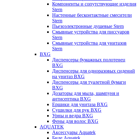
Компоненты и сопутствующие изделия
Stern
Настенные бесконтактные смесители
Stern
Пьезоэлектронные душевые Stern
Смывные устройства для писсуаров
Stern
Смывные устройства для унитазов
Stern
BXG
Диспенсеры бумажных полотенец
BXG
Диспенсеры для одноразовых сидений
на унитаз BXG
Диспенсеры для туалетной бумаги
BXG
Дозаторы для мыла, шампуня и
антисептика BXG
Ершики для унитаза BXG
Сушилки для рук BXG
Урны и ведра BXG
Фены для волос BXG
AQUATEK
Аксессуары Aquatek
Биде Aquatek