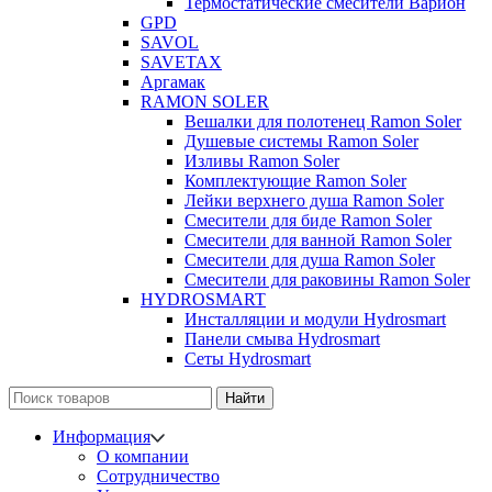
Термостатические смесители Варион
GPD
SAVOL
SAVETAX
Аргамак
RAMON SOLER
Вешалки для полотенец Ramon Soler
Душевые системы Ramon Soler
Изливы Ramon Soler
Комплектующие Ramon Soler
Лейки верхнего душа Ramon Soler
Смесители для биде Ramon Soler
Смесители для ванной Ramon Soler
Смесители для душа Ramon Soler
Смесители для раковины Ramon Soler
HYDROSMART
Инсталляции и модули Hydrosmart
Панели смыва Hydrosmart
Сеты Hydrosmart
Найти
Информация
О компании
Сотрудничество