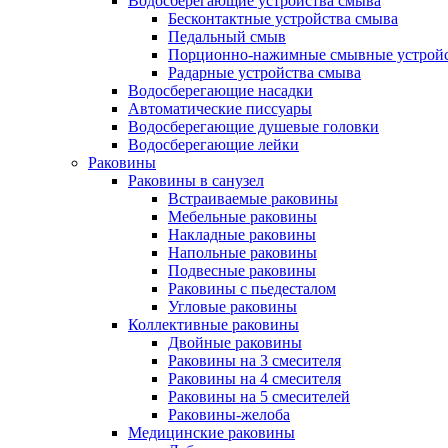
Водосберегающие устройства смыва
Бесконтактные устройства смыва
Педальный смыв
Порционно-нажимные смывные устрой
Радарные устройства смыва
Водосберегающие насадки
Автоматические писсуары
Водосберегающие душевые головки
Водосберегающие лейки
Раковины
Раковины в санузел
Встраиваемые раковины
Мебельные раковины
Накладные раковины
Напольные раковины
Подвесные раковины
Раковины с пьедесталом
Угловые раковины
Коллективные раковины
Двойные раковины
Раковины на 3 смесителя
Раковины на 4 смесителя
Раковины на 5 смесителей
Раковины-желоба
Медицинские раковины