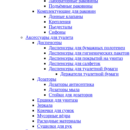
Лабораторные раковины
Подъёмные раковины
Комплектующие для раковин
Донные клапаны
Крепления
Пьедесталы
Сифоны
Аксессуары для туалета
Диспенсеры
Диспенсеры для бумажных полотенец
Диспенсеры для гигиенических пакетов
Диспенсеры для покрытий на унитаз
Диспенсеры для салфеток
Диспенсеры для туалетной бумаги
Держатели туалетной бумаги
Дозаторы
Дозаторы антисептика
Дозаторы мыла
Стойки для дозаторов
Ершики для унитаза
Зеркала
Крючки для сумок
Мусорные вёдра
Расходные материалы
Сушилки для рук