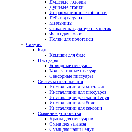
Душевые головки
Душевые стойки
Информационные таблички
Лейки для душа
Мыльницы
Стаканчики для зубных щеток
Фены для волос
Полки для полотенец
Санузел
Биде
Крышки для биде
Писсуары
Безводные писсуары
Коллективные писсуары
Сенсорные писсуары
Системы инсталляции
Инсталляции для унитазов
Инсталляции для писсуаров
Инсталляции для чаши Генуя
Инсталляции для биде
Инсталляции для раковин
Смывные устройства
Краны для писсуаров
Смыв для унитаза
Смыв для чаши Генуя