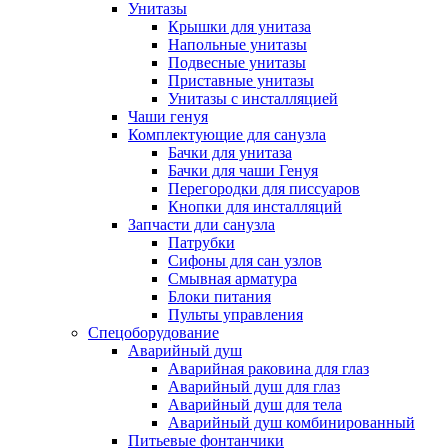
Унитазы
Крышки для унитаза
Напольные унитазы
Подвесные унитазы
Приставные унитазы
Унитазы с инсталляцией
Чаши генуя
Комплектующие для санузла
Бачки для унитаза
Бачки для чаши Генуя
Перегородки для писсуаров
Кнопки для инсталляций
Запчасти дли санузла
Патрубки
Сифоны для сан узлов
Смывная арматура
Блоки питания
Пульты управления
Спецоборудование
Аварийный душ
Аварийная раковина для глаз
Аварийный душ для глаз
Аварийный душ для тела
Аварийный душ комбинированный
Питьевые фонтанчики