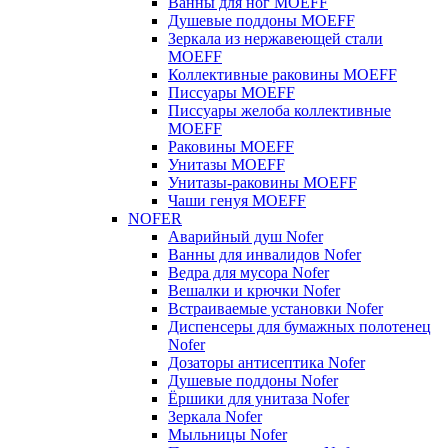
Ванны для ног MOEFF
Душевые поддоны MOEFF
Зеркала из нержавеющей стали
MOEFF
Коллективные раковины MOEFF
Писсуары MOEFF
Писсуары желоба коллективные
MOEFF
Раковины MOEFF
Унитазы MOEFF
Унитазы-раковины MOEFF
Чаши генуя MOEFF
NOFER
Аварийный душ Nofer
Ванны для инвалидов Nofer
Ведра для мусора Nofer
Вешалки и крючки Nofer
Встраиваемые установки Nofer
Диспенсеры для бумажных полотенец
Nofer
Дозаторы антисептика Nofer
Душевые поддоны Nofer
Ёршики для унитаза Nofer
Зеркала Nofer
Мыльницы Nofer