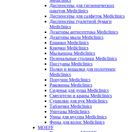
Mediclinics
Диспенсеры для гигиенических
пакетов Mediclinics
Диспенсеры для салфеток Mediclinics
Диспенсеры туалетной бумаги
Mediclinics
Дозаторы антисептика Mediclinics
Дозаторы мыла Mediclinics
Ершики Mediclinics
Крючки Mediclinics
Мыльницы Mediclinics
Пеленальные столики Mediclinics
Писсуары Mediclinics
Полки и вешалки для полотенец
Mediclinics
Поручни Mediclinics
Раковины Mediclinics
Сиденья для душа Mediclinics
Смесители и краны Mediclinics
Сушилки для рук Mediclinics
Таблички Mediclinics
Унитазы Mediclinics
Урны для мусора Mediclinics
Фены для волос Mediclinics
MOEFF