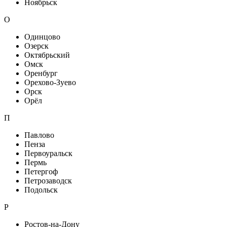
Ноябрьск
О
Одинцово
Озерск
Октябрьский
Омск
Оренбург
Орехово-Зуево
Орск
Орёл
П
Павлово
Пенза
Первоуральск
Пермь
Петергоф
Петрозаводск
Подольск
Р
Ростов-на-Дону