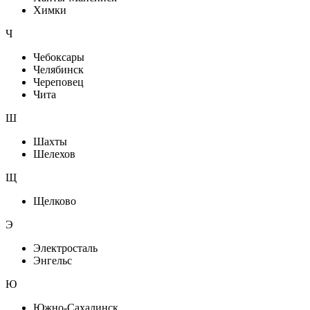
Химки
Ч
Чебоксары
Челябинск
Череповец
Чита
Ш
Шахты
Шелехов
Щ
Щелково
Э
Электросталь
Энгельс
Ю
Южно-Сахалинск