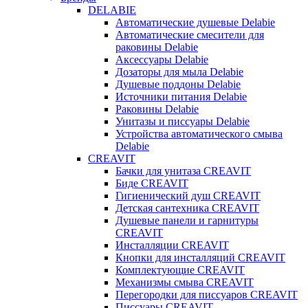
DELABIE
Автоматические душевые Delabie
Автоматические смесители для
раковины Delabie
Аксессуары Delabie
Дозаторы для мыла Delabie
Душевые поддоны Delabie
Источники питания Delabie
Раковины Delabie
Унитазы и писсуары Delabie
Устройства автоматического смыва
Delabie
CREAVIT
Бачки для унитаза CREAVIT
Биде CREAVIT
Гигиенический душ CREAVIT
Детская сантехника CREAVIT
Душевые панели и гарнитуры
CREAVIT
Инсталляции CREAVIT
Кнопки для инсталляций CREAVIT
Комплектующие CREAVIT
Механизмы смыва CREAVIT
Перегородки для писсуаров CREAVIT
Писсуары CREAVIT