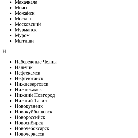
Махачкала
Миасс
Можайск
Москва
Московский
Мурманск
Муром
Мытищи
Н
Набережные Челны
Нальчик
Нефтекамск
Нефтеюганск
Нижневартовск
Нижнекамск
Нижний Новгород
Нижний Тагил
Новокузнецк
Новокуйбышевск
Новороссийск
Новосибирск
Новочебоксарск
Новочеркасск