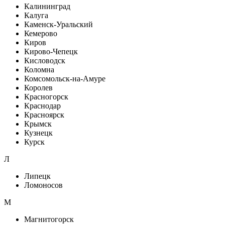
Калининград
Калуга
Каменск-Уральский
Кемерово
Киров
Кирово-Чепецк
Кисловодск
Коломна
Комсомольск-на-Амуре
Королев
Красногорск
Краснодар
Красноярск
Крымск
Кузнецк
Курск
Л
Липецк
Ломоносов
М
Магнитогорск