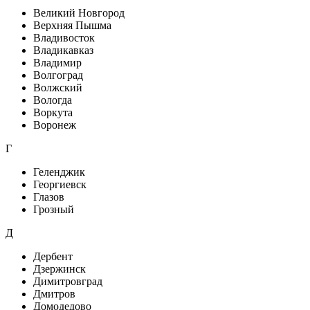
Великий Новгород
Верхняя Пышма
Владивосток
Владикавказ
Владимир
Волгоград
Волжский
Вологда
Воркута
Воронеж
Г
Геленджик
Георгиевск
Глазов
Грозный
Д
Дербент
Дзержинск
Димитровград
Дмитров
Домодедово