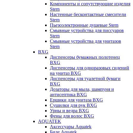
Компоненты и сопутствующие изделия
Stern
Настенные бесконтактные смесители
Stern
Пьезоэлектронные душевые Stern
Смывные устройства для писсуаров
Stern
Смывные устройства для унитазов
Stern
BXG
Диспенсеры бумажных полотенец
BXG
Диспенсеры для одноразовых сидений
на унитаз BXG
Диспенсеры для туалетной бумаги
BXG
Дозаторы для мыла, шампуня и
антисептика BXG
Ершики для унитаза BXG
Сушилки для рук BXG
Урны и ведра BXG
Фены для волос BXG
AQUATEK
Аксессуары Aquatek
Биде Aquatek