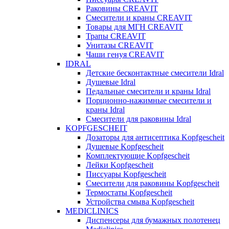
Раковины CREAVIT
Смесители и краны CREAVIT
Товары для МГН CREAVIT
Трапы CREAVIT
Унитазы CREAVIT
Чаши генуя CREAVIT
IDRAL
Детские бесконтактные смесители Idral
Душевые Idral
Педальные смесители и краны Idral
Порционно-нажимные смесители и
краны Idral
Смеcители для раковины Idral
KOPFGESCHEIT
Дозаторы для антисептика Kopfgescheit
Душевые Kopfgescheit
Комплектующие Kopfgescheit
Лейки Kopfgescheit
Писсуары Kopfgescheit
Смесители для раковины Kopfgescheit
Термостаты Kopfgescheit
Устройства смыва Kopfgescheit
MEDICLINICS
Диспенсеры для бумажных полотенец