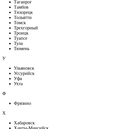
Таганрог
Тамбов
Тихорецк
Тольятти
Томск
Трехгорный
Троицк
Туапсе
Тула
Тюмень
У
Ульяновск
Уссурийск
Уфа
Ухта
Ф
Фрязино
Х
Хабаровск
Ханты-Мансийск