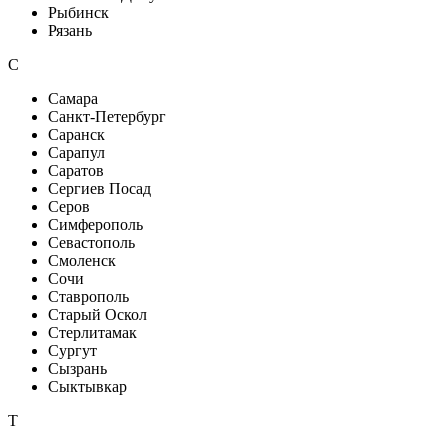
Рыбинск
Рязань
С
Самара
Санкт-Петербург
Саранск
Сарапул
Саратов
Сергиев Посад
Серов
Симферополь
Севастополь
Смоленск
Сочи
Ставрополь
Старый Оскол
Стерлитамак
Сургут
Сызрань
Сыктывкар
Т