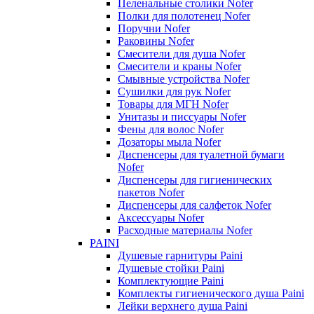
Пеленальные столики Nofer
Полки для полотенец Nofer
Поручни Nofer
Раковины Nofer
Смесители для душа Nofer
Смесители и краны Nofer
Смывные устройства Nofer
Сушилки для рук Nofer
Товары для МГН Nofer
Унитазы и писсуары Nofer
Фены для волос Nofer
Дозаторы мыла Nofer
Диспенсеры для туалетной бумаги
Nofer
Диспенсеры для гигиенических
пакетов Nofer
Диспенсеры для салфеток Nofer
Аксессуары Nofer
Расходные материалы Nofer
PAINI
Душевые гарнитуры Paini
Душевые стойки Paini
Комплектующие Paini
Комплекты гигиенического душа Paini
Лейки верхнего душа Paini