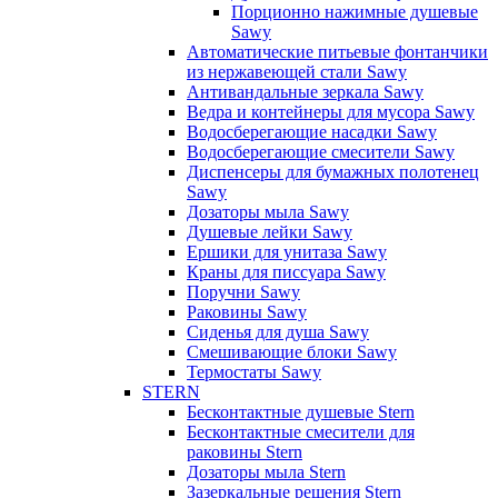
Порционно нажимные душевые
Sawy
Автоматические питьевые фонтанчики
из нержавеющей стали Sawy
Антивандальные зеркала Sawy
Ведра и контейнеры для мусора Sawy
Водосберегающие насадки Sawy
Водосберегающие смесители Sawy
Диспенсеры для бумажных полотенец
Sawy
Дозаторы мыла Sawy
Душевые лейки Sawy
Ершики для унитаза Sawy
Краны для писсуара Sawy
Поручни Sawy
Раковины Sawy
Сиденья для душа Sawy
Смешивающие блоки Sawy
Термостаты Sawy
STERN
Бесконтактные душевые Stern
Бесконтактные смесители для
раковины Stern
Дозаторы мыла Stern
Зазеркальные решения Stern