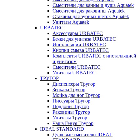
Смесители для ванны и душа Aquatek
Смесители для раковины Aquatek
Стаканы для зубных щеток Aquatek
Унитазы Aquatek
URBATEC
Аксессуары URBATEC
Бачки для унитаза URBATEC
Инсталляции URBATEC
Кнопки смыва URBATEC
Комплекты URBATEC с инсталляцией
и унитазом
Смесители URBATEC
Унитазы URBATEC
ТРУГОР
Диспенсеры Тругор
Зеркала Тругор
Мойка для ног Тругор
Писсуары Тругор
Поддоны Тругор
Раковины Тругор
Унитазы Тругор
Чаша Генуя Тругор
IDEAL STANDARD
Душевые смесители IDEAL