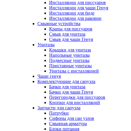
Инсталляции для писсуаров
Инсталляции для чаши Генуя
Инсталляции для биде
Инсталляции для раковин
Смывные устройства
Краны для писсуаров
Смыв для унитаза
Смыв для чаши Генуя
Унитазы
Крышки для унитаза
Напольные унитазы
Подвесные унитазы
Приставные унитазы
Унитазы с инсталляцией
Чаши генуя
Комплектующие для санузла
Бачки для унитаза
Бачки для чаши Генуя
Перегородки для писсуаров
Кнопки для инсталляций
Запчасти дли санузла
Патрубки
Сифоны для сан узлов
Смывная арматура
Блоки питания