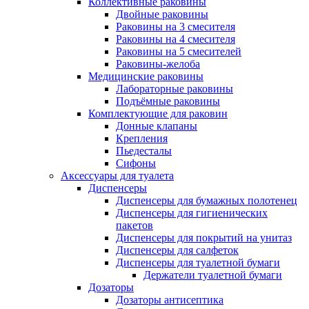
Коллективные раковины
Двойные раковины
Раковины на 3 смесителя
Раковины на 4 смесителя
Раковины на 5 смесителей
Раковины-желоба
Медицинские раковины
Лабораторные раковины
Подъёмные раковины
Комплектующие для раковин
Донные клапаны
Крепления
Пьедесталы
Сифоны
Аксессуары для туалета
Диспенсеры
Диспенсеры для бумажных полотенец
Диспенсеры для гигиенических
пакетов
Диспенсеры для покрытий на унитаз
Диспенсеры для салфеток
Диспенсеры для туалетной бумаги
Держатели туалетной бумаги
Дозаторы
Дозаторы антисептика