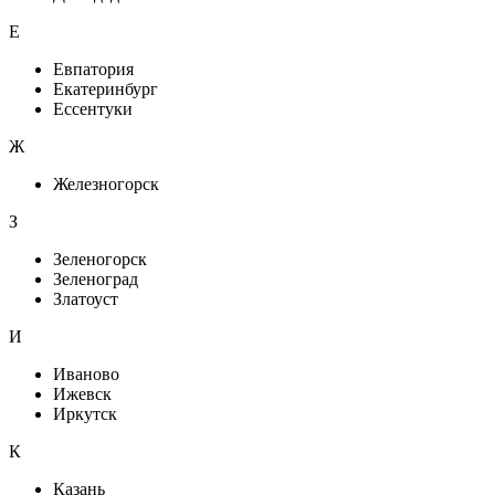
Е
Евпатория
Екатеринбург
Ессентуки
Ж
Железногорск
З
Зеленогорск
Зеленоград
Златоуст
И
Иваново
Ижевск
Иркутск
К
Казань