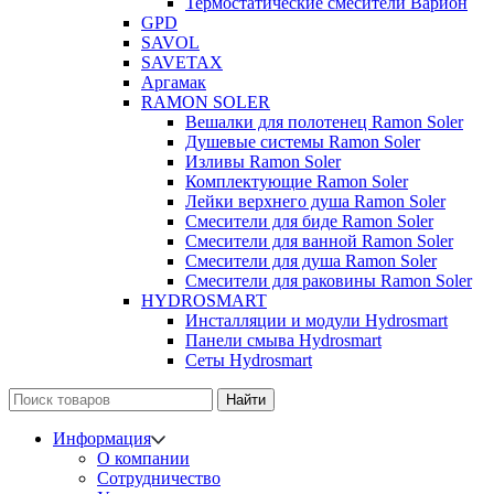
Термостатические смесители Варион
GPD
SAVOL
SAVETAX
Аргамак
RAMON SOLER
Вешалки для полотенец Ramon Soler
Душевые системы Ramon Soler
Изливы Ramon Soler
Комплектующие Ramon Soler
Лейки верхнего душа Ramon Soler
Смесители для биде Ramon Soler
Смесители для ванной Ramon Soler
Смесители для душа Ramon Soler
Смесители для раковины Ramon Soler
HYDROSMART
Инсталляции и модули Hydrosmart
Панели смыва Hydrosmart
Сеты Hydrosmart
Найти
Информация
О компании
Сотрудничество