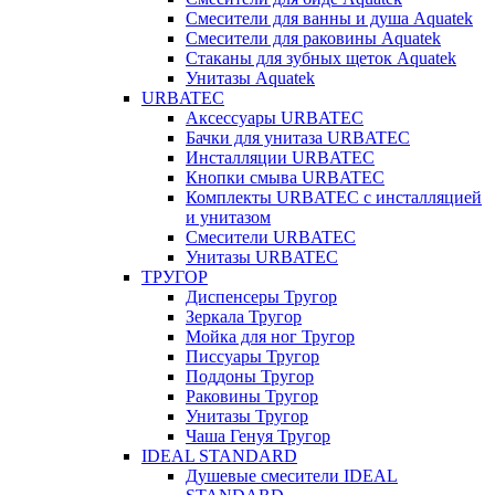
Смесители для ванны и душа Aquatek
Смесители для раковины Aquatek
Стаканы для зубных щеток Aquatek
Унитазы Aquatek
URBATEC
Аксессуары URBATEC
Бачки для унитаза URBATEC
Инсталляции URBATEC
Кнопки смыва URBATEC
Комплекты URBATEC с инсталляцией
и унитазом
Смесители URBATEC
Унитазы URBATEC
ТРУГОР
Диспенсеры Тругор
Зеркала Тругор
Мойка для ног Тругор
Писсуары Тругор
Поддоны Тругор
Раковины Тругор
Унитазы Тругор
Чаша Генуя Тругор
IDEAL STANDARD
Душевые смесители IDEAL