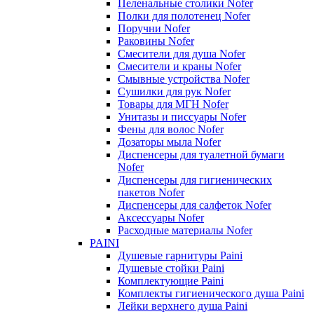
Пеленальные столики Nofer
Полки для полотенец Nofer
Поручни Nofer
Раковины Nofer
Смесители для душа Nofer
Смесители и краны Nofer
Смывные устройства Nofer
Сушилки для рук Nofer
Товары для МГН Nofer
Унитазы и писсуары Nofer
Фены для волос Nofer
Дозаторы мыла Nofer
Диспенсеры для туалетной бумаги
Nofer
Диспенсеры для гигиенических
пакетов Nofer
Диспенсеры для салфеток Nofer
Аксессуары Nofer
Расходные материалы Nofer
PAINI
Душевые гарнитуры Paini
Душевые стойки Paini
Комплектующие Paini
Комплекты гигиенического душа Paini
Лейки верхнего душа Paini