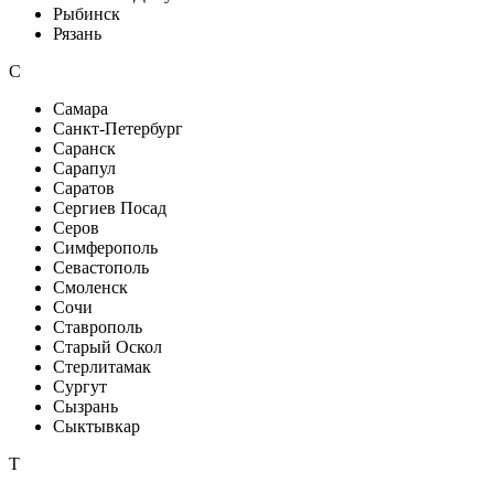
Рыбинск
Рязань
С
Самара
Санкт-Петербург
Саранск
Сарапул
Саратов
Сергиев Посад
Серов
Симферополь
Севастополь
Смоленск
Сочи
Ставрополь
Старый Оскол
Стерлитамак
Сургут
Сызрань
Сыктывкар
Т