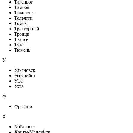
Таганрог
Тамбов
Тихорецк
Тольятти
Томск
Трехгорный
Троицк
Туапсе
Тула
Тюмень
У
Ульяновск
Уссурийск
Уфа
Ухта
Ф
Фрязино
Х
Хабаровск
Ханты-Мансийск