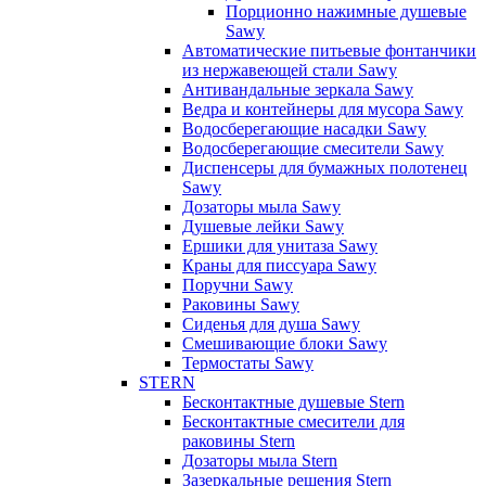
Порционно нажимные душевые
Sawy
Автоматические питьевые фонтанчики
из нержавеющей стали Sawy
Антивандальные зеркала Sawy
Ведра и контейнеры для мусора Sawy
Водосберегающие насадки Sawy
Водосберегающие смесители Sawy
Диспенсеры для бумажных полотенец
Sawy
Дозаторы мыла Sawy
Душевые лейки Sawy
Ершики для унитаза Sawy
Краны для писсуара Sawy
Поручни Sawy
Раковины Sawy
Сиденья для душа Sawy
Смешивающие блоки Sawy
Термостаты Sawy
STERN
Бесконтактные душевые Stern
Бесконтактные смесители для
раковины Stern
Дозаторы мыла Stern
Зазеркальные решения Stern