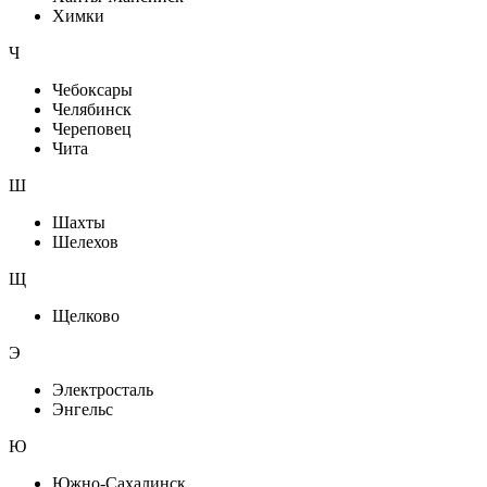
Химки
Ч
Чебоксары
Челябинск
Череповец
Чита
Ш
Шахты
Шелехов
Щ
Щелково
Э
Электросталь
Энгельс
Ю
Южно-Сахалинск