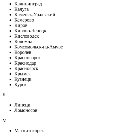
Калининград
Калуга
Каменск-Уральский
Кемерово
Киров
Кирово-Чепецк
Кисловодск
Коломна
Комсомольск-на-Амуре
Королев
Красногорск
Краснодар
Красноярск
Крымск
Кузнецк
Курск
Л
Липецк
Ломоносов
М
Магнитогорск