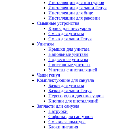
Инсталляции для писсуаров
Инсталляции для чаши Генуя
Инсталляции для биде
Инсталляции для раковин
Смывные устройства
Краны для писсуаров
Смыв для унитаза
Смыв для чаши Генуя
Унитазы
Крышки для унитаза
Напольные унитазы
Подвесные унитазы
Приставные унитазы
Унитазы с инсталляцией
Чаши генуя
Комплектующие для санузла
Бачки для унитаза
Бачки для чаши Генуя
Перегородки для писсуаров
Кнопки для инсталляций
Запчасти дли санузла
Патрубки
Сифоны для сан узлов
Смывная арматура
Блоки питания