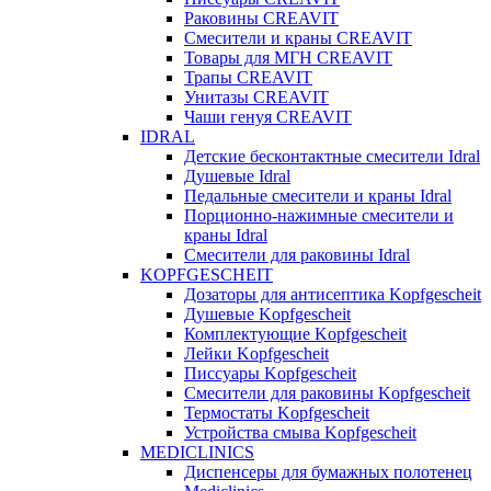
Раковины CREAVIT
Смесители и краны CREAVIT
Товары для МГН CREAVIT
Трапы CREAVIT
Унитазы CREAVIT
Чаши генуя CREAVIT
IDRAL
Детские бесконтактные смесители Idral
Душевые Idral
Педальные смесители и краны Idral
Порционно-нажимные смесители и
краны Idral
Смеcители для раковины Idral
KOPFGESCHEIT
Дозаторы для антисептика Kopfgescheit
Душевые Kopfgescheit
Комплектующие Kopfgescheit
Лейки Kopfgescheit
Писсуары Kopfgescheit
Смесители для раковины Kopfgescheit
Термостаты Kopfgescheit
Устройства смыва Kopfgescheit
MEDICLINICS
Диспенсеры для бумажных полотенец