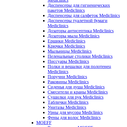
Mediclinics
Диспенсеры для гигиенических
пакетов Mediclinics
Диспенсеры для салфеток Mediclinics
Диспенсеры туалетной бумаги
Mediclinics
Дозаторы антисептика Mediclinics
Дозаторы мыла Mediclinics
Ершики Mediclinics
Крючки Mediclinics
Мыльницы Mediclinics
Пеленальные столики Mediclinics
Писсуары Mediclinics
Полки и вешалки для полотенец
Mediclinics
Поручни Mediclinics
Раковины Mediclinics
Сиденья для душа Mediclinics
Смесители и краны Mediclinics
Сушилки для рук Mediclinics
Таблички Mediclinics
Унитазы Mediclinics
Урны для мусора Mediclinics
Фены для волос Mediclinics
MOEFF