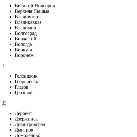
Великий Новгород
Верхняя Пышма
Владивосток
Владикавказ
Владимир
Волгоград
Волжский
Вологда
Воркута
Воронеж
Г
Геленджик
Георгиевск
Глазов
Грозный
Д
Дербент
Дзержинск
Димитровград
Дмитров
Домодедово