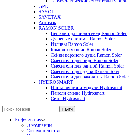
Термостатические смесители Варион
GPD
SAVOL
SAVETAX
Аргамак
RAMON SOLER
Вешалки для полотенец Ramon Soler
Душевые системы Ramon Soler
Изливы Ramon Soler
Комплектующие Ramon Soler
Лейки верхнего душа Ramon Soler
Смесители для биде Ramon Soler
Смесители для ванной Ramon Soler
Смесители для душа Ramon Soler
Смесители для раковины Ramon Soler
HYDROSMART
Инсталляции и модули Hydrosmart
Панели смыва Hydrosmart
Сеты Hydrosmart
Найти
Информация
О компании
Сотрудничество