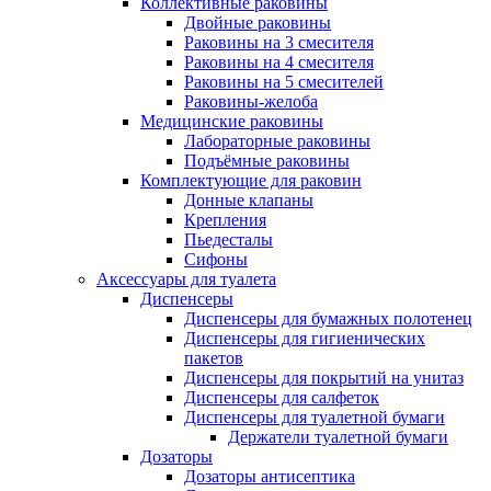
Коллективные раковины
Двойные раковины
Раковины на 3 смесителя
Раковины на 4 смесителя
Раковины на 5 смесителей
Раковины-желоба
Медицинские раковины
Лабораторные раковины
Подъёмные раковины
Комплектующие для раковин
Донные клапаны
Крепления
Пьедесталы
Сифоны
Аксессуары для туалета
Диспенсеры
Диспенсеры для бумажных полотенец
Диспенсеры для гигиенических
пакетов
Диспенсеры для покрытий на унитаз
Диспенсеры для салфеток
Диспенсеры для туалетной бумаги
Держатели туалетной бумаги
Дозаторы
Дозаторы антисептика