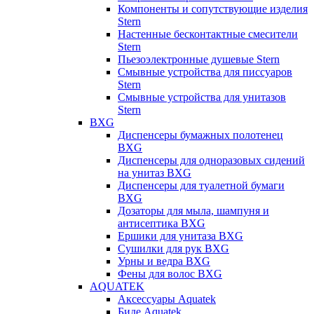
Компоненты и сопутствующие изделия
Stern
Настенные бесконтактные смесители
Stern
Пьезоэлектронные душевые Stern
Смывные устройства для писсуаров
Stern
Смывные устройства для унитазов
Stern
BXG
Диспенсеры бумажных полотенец
BXG
Диспенсеры для одноразовых сидений
на унитаз BXG
Диспенсеры для туалетной бумаги
BXG
Дозаторы для мыла, шампуня и
антисептика BXG
Ершики для унитаза BXG
Сушилки для рук BXG
Урны и ведра BXG
Фены для волос BXG
AQUATEK
Аксессуары Aquatek
Биде Aquatek