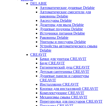
DELABIE
Автоматические душевые Delabie
Автоматические смесители для
раковины Delabie
Аксессуары Delabie
Дозаторы для мыла Delabie
Душевые поддоны Delabie
Источники питания Delabie
Раковины Delabie
Унитазы и писсуары Delabie
Устройства автоматического смыва
Delabie
CREAVIT
Бачки для унитаза CREAVIT
Биде CREAVIT
Гигиенический душ CREAVIT
Детская сантехника CREAVIT
Душевые панели и гарнитуры
CREAVIT
Инсталляции CREAVIT
Кнопки для инсталляций CREAVIT
Комплектующие CREAVIT
Механизмы смыва CREAVIT
Перегородки для писсуаров CREAVIT
Писсуары CREAVIT