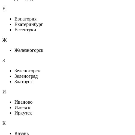
Е
Евпатория
Екатеринбург
Ессентуки
Ж
Железногорск
З
Зеленогорск
Зеленоград
Златоуст
И
Иваново
Ижевск
Иркутск
К
Казань