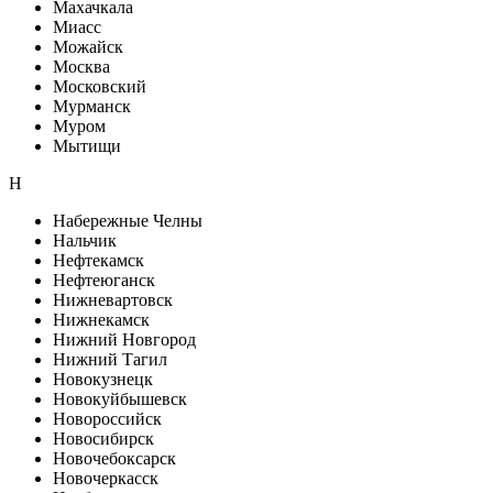
Махачкала
Миасс
Можайск
Москва
Московский
Мурманск
Муром
Мытищи
Н
Набережные Челны
Нальчик
Нефтекамск
Нефтеюганск
Нижневартовск
Нижнекамск
Нижний Новгород
Нижний Тагил
Новокузнецк
Новокуйбышевск
Новороссийск
Новосибирск
Новочебоксарск
Новочеркасск