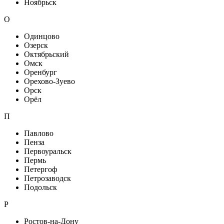
Ноябрьск
О
Одинцово
Озерск
Октябрьский
Омск
Оренбург
Орехово-Зуево
Орск
Орёл
П
Павлово
Пенза
Первоуральск
Пермь
Петергоф
Петрозаводск
Подольск
Р
Ростов-на-Дону