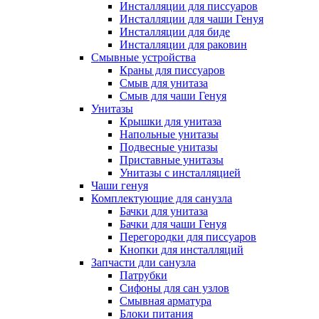
Инсталляции для писсуаров
Инсталляции для чаши Генуя
Инсталляции для биде
Инсталляции для раковин
Смывные устройства
Краны для писсуаров
Смыв для унитаза
Смыв для чаши Генуя
Унитазы
Крышки для унитаза
Напольные унитазы
Подвесные унитазы
Приставные унитазы
Унитазы с инсталляцией
Чаши генуя
Комплектующие для санузла
Бачки для унитаза
Бачки для чаши Генуя
Перегородки для писсуаров
Кнопки для инсталляций
Запчасти дли санузла
Патрубки
Сифоны для сан узлов
Смывная арматура
Блоки питания