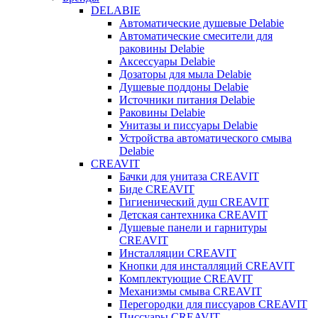
DELABIE
Автоматические душевые Delabie
Автоматические смесители для
раковины Delabie
Аксессуары Delabie
Дозаторы для мыла Delabie
Душевые поддоны Delabie
Источники питания Delabie
Раковины Delabie
Унитазы и писсуары Delabie
Устройства автоматического смыва
Delabie
CREAVIT
Бачки для унитаза CREAVIT
Биде CREAVIT
Гигиенический душ CREAVIT
Детская сантехника CREAVIT
Душевые панели и гарнитуры
CREAVIT
Инсталляции CREAVIT
Кнопки для инсталляций CREAVIT
Комплектующие CREAVIT
Механизмы смыва CREAVIT
Перегородки для писсуаров CREAVIT
Писсуары CREAVIT