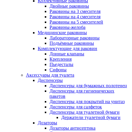
Коллективные раковины
Двойные раковины
Раковины на 3 смесителя
Раковины на 4 смесителя
Раковины на 5 смесителей
Раковины-желоба
Медицинские раковины
Лабораторные раковины
Подъёмные раковины
Комплектующие для раковин
Донные клапаны
Крепления
Пьедесталы
Сифоны
Аксессуары для туалета
Диспенсеры
Диспенсеры для бумажных полотенец
Диспенсеры для гигиенических
пакетов
Диспенсеры для покрытий на унитаз
Диспенсеры для салфеток
Диспенсеры для туалетной бумаги
Держатели туалетной бумаги
Дозаторы
Дозаторы антисептика