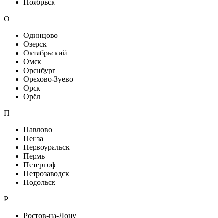
Ноябрьск
О
Одинцово
Озерск
Октябрьский
Омск
Оренбург
Орехово-Зуево
Орск
Орёл
П
Павлово
Пенза
Первоуральск
Пермь
Петергоф
Петрозаводск
Подольск
Р
Ростов-на-Дону