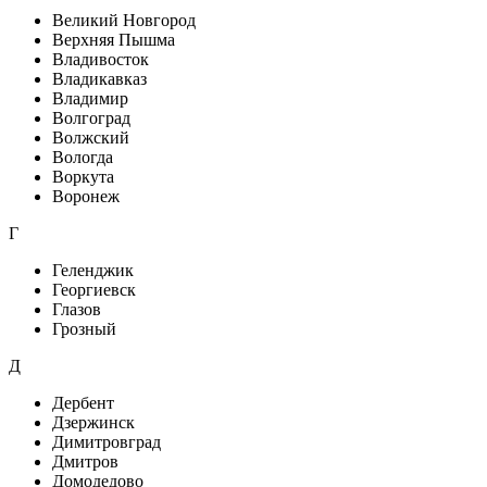
Великий Новгород
Верхняя Пышма
Владивосток
Владикавказ
Владимир
Волгоград
Волжский
Вологда
Воркута
Воронеж
Г
Геленджик
Георгиевск
Глазов
Грозный
Д
Дербент
Дзержинск
Димитровград
Дмитров
Домодедово