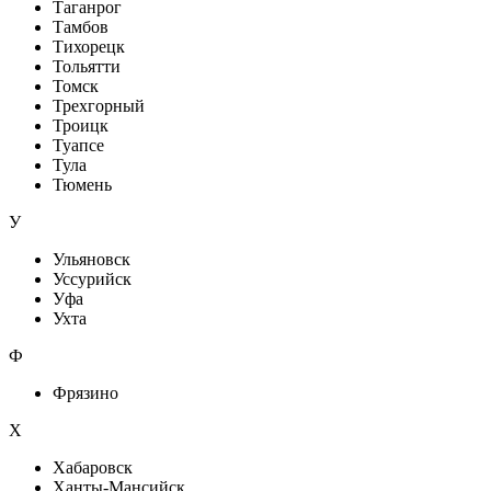
Таганрог
Тамбов
Тихорецк
Тольятти
Томск
Трехгорный
Троицк
Туапсе
Тула
Тюмень
У
Ульяновск
Уссурийск
Уфа
Ухта
Ф
Фрязино
Х
Хабаровск
Ханты-Мансийск