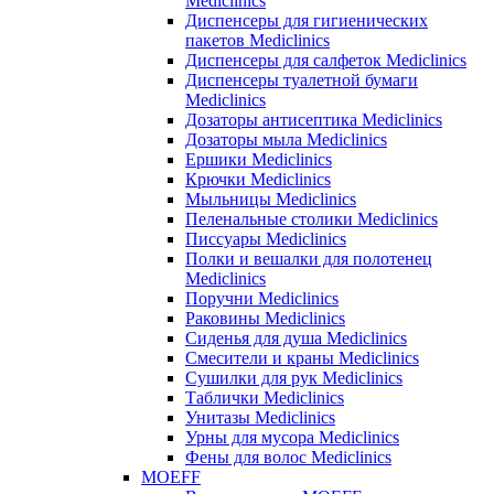
Mediclinics
Диспенсеры для гигиенических
пакетов Mediclinics
Диспенсеры для салфеток Mediclinics
Диспенсеры туалетной бумаги
Mediclinics
Дозаторы антисептика Mediclinics
Дозаторы мыла Mediclinics
Ершики Mediclinics
Крючки Mediclinics
Мыльницы Mediclinics
Пеленальные столики Mediclinics
Писсуары Mediclinics
Полки и вешалки для полотенец
Mediclinics
Поручни Mediclinics
Раковины Mediclinics
Сиденья для душа Mediclinics
Смесители и краны Mediclinics
Сушилки для рук Mediclinics
Таблички Mediclinics
Унитазы Mediclinics
Урны для мусора Mediclinics
Фены для волос Mediclinics
MOEFF