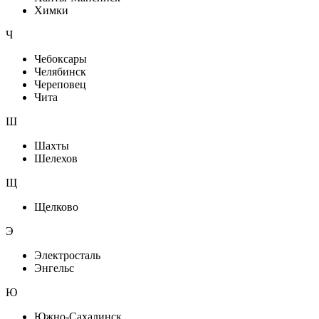
Химки
Ч
Чебоксары
Челябинск
Череповец
Чита
Ш
Шахты
Шелехов
Щ
Щелково
Э
Электросталь
Энгельс
Ю
Южно-Сахалинск