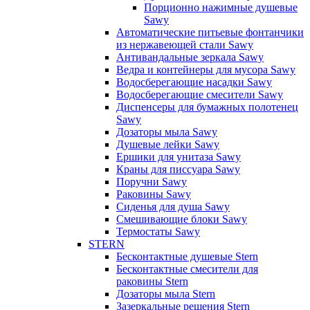
Порционно нажимные душевые
Sawy
Автоматические питьевые фонтанчики
из нержавеющей стали Sawy
Антивандальные зеркала Sawy
Ведра и контейнеры для мусора Sawy
Водосберегающие насадки Sawy
Водосберегающие смесители Sawy
Диспенсеры для бумажных полотенец
Sawy
Дозаторы мыла Sawy
Душевые лейки Sawy
Ершики для унитаза Sawy
Краны для писсуара Sawy
Поручни Sawy
Раковины Sawy
Сиденья для душа Sawy
Смешивающие блоки Sawy
Термостаты Sawy
STERN
Бесконтактные душевые Stern
Бесконтактные смесители для
раковины Stern
Дозаторы мыла Stern
Зазеркальные решения Stern