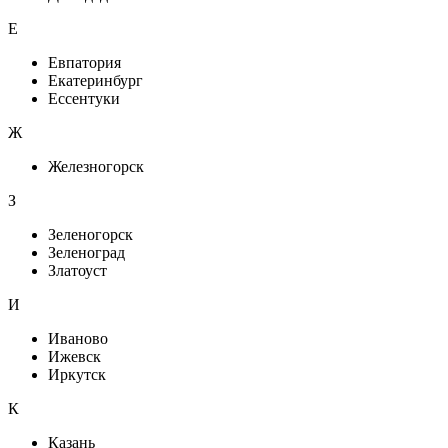
Е
Евпатория
Екатеринбург
Ессентуки
Ж
Железногорск
З
Зеленогорск
Зеленоград
Златоуст
И
Иваново
Ижевск
Иркутск
К
Казань