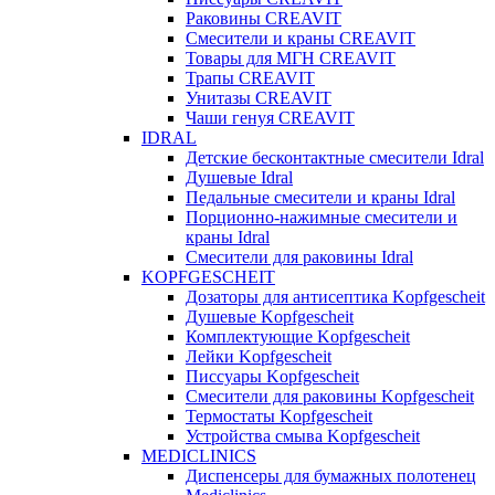
Раковины CREAVIT
Смесители и краны CREAVIT
Товары для МГН CREAVIT
Трапы CREAVIT
Унитазы CREAVIT
Чаши генуя CREAVIT
IDRAL
Детские бесконтактные смесители Idral
Душевые Idral
Педальные смесители и краны Idral
Порционно-нажимные смесители и
краны Idral
Смеcители для раковины Idral
KOPFGESCHEIT
Дозаторы для антисептика Kopfgescheit
Душевые Kopfgescheit
Комплектующие Kopfgescheit
Лейки Kopfgescheit
Писсуары Kopfgescheit
Смесители для раковины Kopfgescheit
Термостаты Kopfgescheit
Устройства смыва Kopfgescheit
MEDICLINICS
Диспенсеры для бумажных полотенец