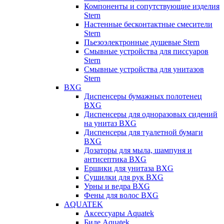
Компоненты и сопутствующие изделия
Stern
Настенные бесконтактные смесители
Stern
Пьезоэлектронные душевые Stern
Смывные устройства для писсуаров
Stern
Смывные устройства для унитазов
Stern
BXG
Диспенсеры бумажных полотенец
BXG
Диспенсеры для одноразовых сидений
на унитаз BXG
Диспенсеры для туалетной бумаги
BXG
Дозаторы для мыла, шампуня и
антисептика BXG
Ершики для унитаза BXG
Сушилки для рук BXG
Урны и ведра BXG
Фены для волос BXG
AQUATEK
Аксессуары Aquatek
Биде Aquatek