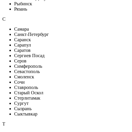
Рыбинск
Рязань
С
Самара
Санкт-Петербург
Саранск
Сарапул
Саратов
Сергиев Посад
Серов
Симферополь
Севастополь
Смоленск
Сочи
Ставрополь
Старый Оскол
Стерлитамак
Сургут
Сызрань
Сыктывкар
Т