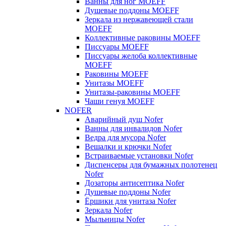
Ванны для ног MOEFF
Душевые поддоны MOEFF
Зеркала из нержавеющей стали
MOEFF
Коллективные раковины MOEFF
Писсуары MOEFF
Писсуары желоба коллективные
MOEFF
Раковины MOEFF
Унитазы MOEFF
Унитазы-раковины MOEFF
Чаши генуя MOEFF
NOFER
Аварийный душ Nofer
Ванны для инвалидов Nofer
Ведра для мусора Nofer
Вешалки и крючки Nofer
Встраиваемые установки Nofer
Диспенсеры для бумажных полотенец
Nofer
Дозаторы антисептика Nofer
Душевые поддоны Nofer
Ёршики для унитаза Nofer
Зеркала Nofer
Мыльницы Nofer