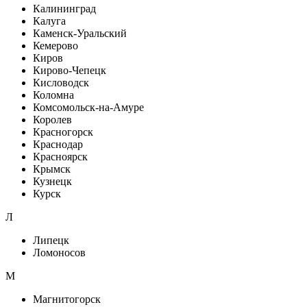
Калининград
Калуга
Каменск-Уральский
Кемерово
Киров
Кирово-Чепецк
Кисловодск
Коломна
Комсомольск-на-Амуре
Королев
Красногорск
Краснодар
Красноярск
Крымск
Кузнецк
Курск
Л
Липецк
Ломоносов
М
Магнитогорск