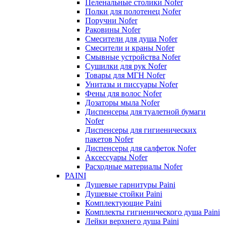
Пеленальные столики Nofer
Полки для полотенец Nofer
Поручни Nofer
Раковины Nofer
Смесители для душа Nofer
Смесители и краны Nofer
Смывные устройства Nofer
Сушилки для рук Nofer
Товары для МГН Nofer
Унитазы и писсуары Nofer
Фены для волос Nofer
Дозаторы мыла Nofer
Диспенсеры для туалетной бумаги
Nofer
Диспенсеры для гигиенических
пакетов Nofer
Диспенсеры для салфеток Nofer
Аксессуары Nofer
Расходные материалы Nofer
PAINI
Душевые гарнитуры Paini
Душевые стойки Paini
Комплектующие Paini
Комплекты гигиенического душа Paini
Лейки верхнего душа Paini