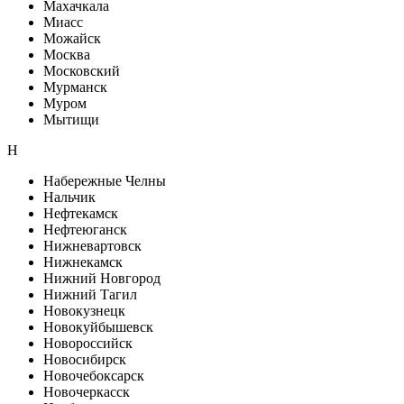
Махачкала
Миасс
Можайск
Москва
Московский
Мурманск
Муром
Мытищи
Н
Набережные Челны
Нальчик
Нефтекамск
Нефтеюганск
Нижневартовск
Нижнекамск
Нижний Новгород
Нижний Тагил
Новокузнецк
Новокуйбышевск
Новороссийск
Новосибирск
Новочебоксарск
Новочеркасск