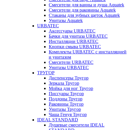
Смесители для ванны и душа Aquatek
Смесители для раковины Aquatek
Стаканы для зубных щеток Aquatek
Унитазы Aquatek
URBATEC
Аксессуары URBATEC
Бачки для унитаза URBATEC
Инсталляции URBATEC
Кнопки смыва URBATEC
Комплекты URBATEC с инсталляцией
и унитазом
Смесители URBATEC
Унитазы URBATEC
ТРУГОР
Диспенсеры Тругор
Зеркала Тругор
Мойка для ног Тругор
Писсуары Тругор
Поддоны Тругор
Раковины Тругор
Унитазы Тругор
Чаша Генуя Тругор
IDEAL STANDARD
Душевые смесители IDEAL