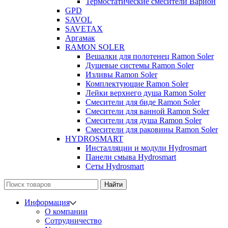
Термостатические смесители Варион
GPD
SAVOL
SAVETAX
Аргамак
RAMON SOLER
Вешалки для полотенец Ramon Soler
Душевые системы Ramon Soler
Изливы Ramon Soler
Комплектующие Ramon Soler
Лейки верхнего душа Ramon Soler
Смесители для биде Ramon Soler
Смесители для ванной Ramon Soler
Смесители для душа Ramon Soler
Смесители для раковины Ramon Soler
HYDROSMART
Инсталляции и модули Hydrosmart
Панели смыва Hydrosmart
Сеты Hydrosmart
Найти
Информация
О компании
Сотрудничество