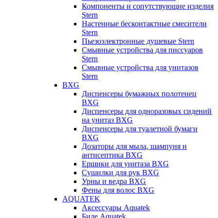
Компоненты и сопутствующие изделия
Stern
Настенные бесконтактные смесители
Stern
Пьезоэлектронные душевые Stern
Смывные устройства для писсуаров
Stern
Смывные устройства для унитазов
Stern
BXG
Диспенсеры бумажных полотенец
BXG
Диспенсеры для одноразовых сидений
на унитаз BXG
Диспенсеры для туалетной бумаги
BXG
Дозаторы для мыла, шампуня и
антисептика BXG
Ершики для унитаза BXG
Сушилки для рук BXG
Урны и ведра BXG
Фены для волос BXG
AQUATEK
Аксессуары Aquatek
Биде Aquatek