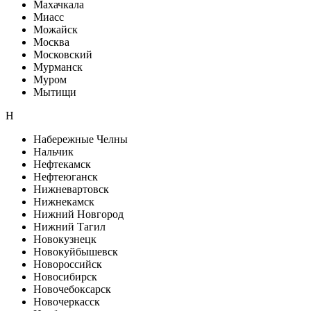
Махачкала
Миасс
Можайск
Москва
Московский
Мурманск
Муром
Мытищи
Н
Набережные Челны
Нальчик
Нефтекамск
Нефтеюганск
Нижневартовск
Нижнекамск
Нижний Новгород
Нижний Тагил
Новокузнецк
Новокуйбышевск
Новороссийск
Новосибирск
Новочебоксарск
Новочеркасск