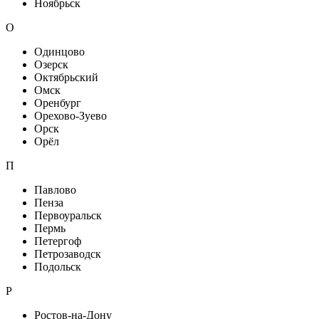
Ноябрьск
О
Одинцово
Озерск
Октябрьский
Омск
Оренбург
Орехово-Зуево
Орск
Орёл
П
Павлово
Пенза
Первоуральск
Пермь
Петергоф
Петрозаводск
Подольск
Р
Ростов-на-Дону