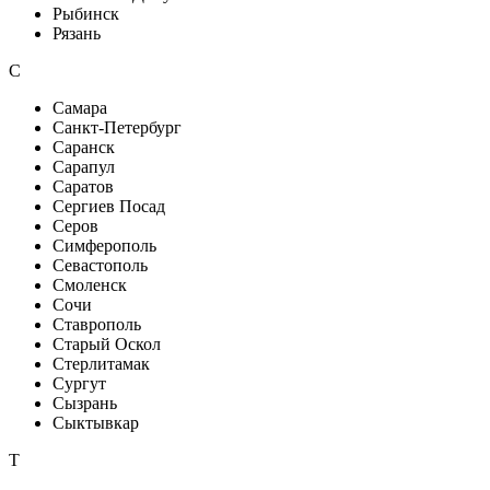
Рыбинск
Рязань
С
Самара
Санкт-Петербург
Саранск
Сарапул
Саратов
Сергиев Посад
Серов
Симферополь
Севастополь
Смоленск
Сочи
Ставрополь
Старый Оскол
Стерлитамак
Сургут
Сызрань
Сыктывкар
Т