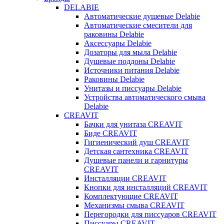
DELABIE
Автоматические душевые Delabie
Автоматические смесители для
раковины Delabie
Аксессуары Delabie
Дозаторы для мыла Delabie
Душевые поддоны Delabie
Источники питания Delabie
Раковины Delabie
Унитазы и писсуары Delabie
Устройства автоматического смыва
Delabie
CREAVIT
Бачки для унитаза CREAVIT
Биде CREAVIT
Гигиенический душ CREAVIT
Детская сантехника CREAVIT
Душевые панели и гарнитуры
CREAVIT
Инсталляции CREAVIT
Кнопки для инсталляций CREAVIT
Комплектующие CREAVIT
Механизмы смыва CREAVIT
Перегородки для писсуаров CREAVIT
Писсуары CREAVIT