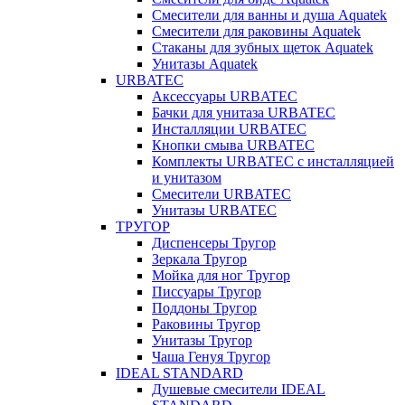
Смесители для ванны и душа Aquatek
Смесители для раковины Aquatek
Стаканы для зубных щеток Aquatek
Унитазы Aquatek
URBATEC
Аксессуары URBATEC
Бачки для унитаза URBATEC
Инсталляции URBATEC
Кнопки смыва URBATEC
Комплекты URBATEC с инсталляцией
и унитазом
Смесители URBATEC
Унитазы URBATEC
ТРУГОР
Диспенсеры Тругор
Зеркала Тругор
Мойка для ног Тругор
Писсуары Тругор
Поддоны Тругор
Раковины Тругор
Унитазы Тругор
Чаша Генуя Тругор
IDEAL STANDARD
Душевые смесители IDEAL