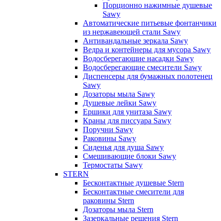
Порционно нажимные душевые
Sawy
Автоматические питьевые фонтанчики
из нержавеющей стали Sawy
Антивандальные зеркала Sawy
Ведра и контейнеры для мусора Sawy
Водосберегающие насадки Sawy
Водосберегающие смесители Sawy
Диспенсеры для бумажных полотенец
Sawy
Дозаторы мыла Sawy
Душевые лейки Sawy
Ершики для унитаза Sawy
Краны для писсуара Sawy
Поручни Sawy
Раковины Sawy
Сиденья для душа Sawy
Смешивающие блоки Sawy
Термостаты Sawy
STERN
Бесконтактные душевые Stern
Бесконтактные смесители для
раковины Stern
Дозаторы мыла Stern
Зазеркальные решения Stern