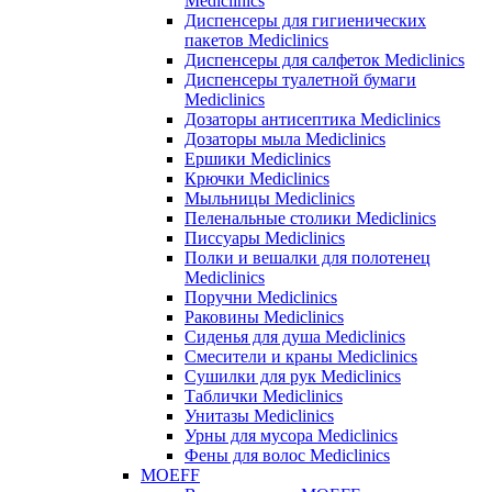
Mediclinics
Диспенсеры для гигиенических
пакетов Mediclinics
Диспенсеры для салфеток Mediclinics
Диспенсеры туалетной бумаги
Mediclinics
Дозаторы антисептика Mediclinics
Дозаторы мыла Mediclinics
Ершики Mediclinics
Крючки Mediclinics
Мыльницы Mediclinics
Пеленальные столики Mediclinics
Писсуары Mediclinics
Полки и вешалки для полотенец
Mediclinics
Поручни Mediclinics
Раковины Mediclinics
Сиденья для душа Mediclinics
Смесители и краны Mediclinics
Сушилки для рук Mediclinics
Таблички Mediclinics
Унитазы Mediclinics
Урны для мусора Mediclinics
Фены для волос Mediclinics
MOEFF