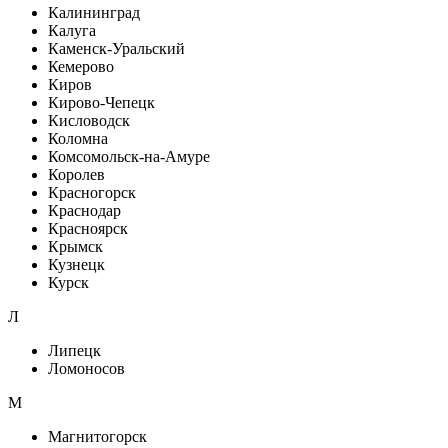
Калининград
Калуга
Каменск-Уральский
Кемерово
Киров
Кирово-Чепецк
Кисловодск
Коломна
Комсомольск-на-Амуре
Королев
Красногорск
Краснодар
Красноярск
Крымск
Кузнецк
Курск
Л
Липецк
Ломоносов
М
Магнитогорск