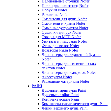
Пеленальные столики Nofer
Полки для полотенец Nofer
Поручни Nofer
Раковины Nofer
Смесители для душа Nofer
Смесители и краны Nofer
Смывные устройства Nofer
Сушилки для рук Nofer
Товары для МГН Nofer
Унитазы и писсуары Nofer
Фены для волос Nofer
Дозаторы мыла Nofer
Диспенсеры для туалетной бумаги
Nofer
Диспенсеры для гигиенических
пакетов Nofer
Диспенсеры для салфеток Nofer
Аксессуары Nofer
Расходные материалы Nofer
PAINI
Душевые гарнитуры Paini
Душевые стойки Paini
Комплектующие Paini
Комплекты гигиенического душа Paini
Лейки верхнего душа Paini