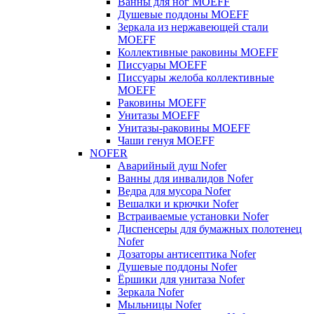
Ванны для ног MOEFF
Душевые поддоны MOEFF
Зеркала из нержавеющей стали
MOEFF
Коллективные раковины MOEFF
Писсуары MOEFF
Писсуары желоба коллективные
MOEFF
Раковины MOEFF
Унитазы MOEFF
Унитазы-раковины MOEFF
Чаши генуя MOEFF
NOFER
Аварийный душ Nofer
Ванны для инвалидов Nofer
Ведра для мусора Nofer
Вешалки и крючки Nofer
Встраиваемые установки Nofer
Диспенсеры для бумажных полотенец
Nofer
Дозаторы антисептика Nofer
Душевые поддоны Nofer
Ёршики для унитаза Nofer
Зеркала Nofer
Мыльницы Nofer