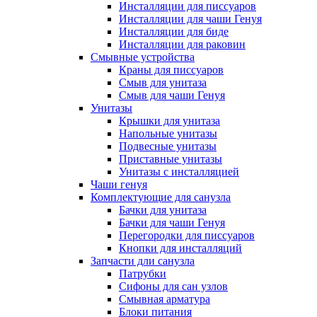
Инсталляции для писсуаров
Инсталляции для чаши Генуя
Инсталляции для биде
Инсталляции для раковин
Смывные устройства
Краны для писсуаров
Смыв для унитаза
Смыв для чаши Генуя
Унитазы
Крышки для унитаза
Напольные унитазы
Подвесные унитазы
Приставные унитазы
Унитазы с инсталляцией
Чаши генуя
Комплектующие для санузла
Бачки для унитаза
Бачки для чаши Генуя
Перегородки для писсуаров
Кнопки для инсталляций
Запчасти дли санузла
Патрубки
Сифоны для сан узлов
Смывная арматура
Блоки питания