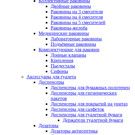
Коллективные раковины
Двойные раковины
Раковины на 3 смесителя
Раковины на 4 смесителя
Раковины на 5 смесителей
Раковины-желоба
Медицинские раковины
Лабораторные раковины
Подъёмные раковины
Комплектующие для раковин
Донные клапаны
Крепления
Пьедесталы
Сифоны
Аксессуары для туалета
Диспенсеры
Диспенсеры для бумажных полотенец
Диспенсеры для гигиенических
пакетов
Диспенсеры для покрытий на унитаз
Диспенсеры для салфеток
Диспенсеры для туалетной бумаги
Держатели туалетной бумаги
Дозаторы
Дозаторы антисептика