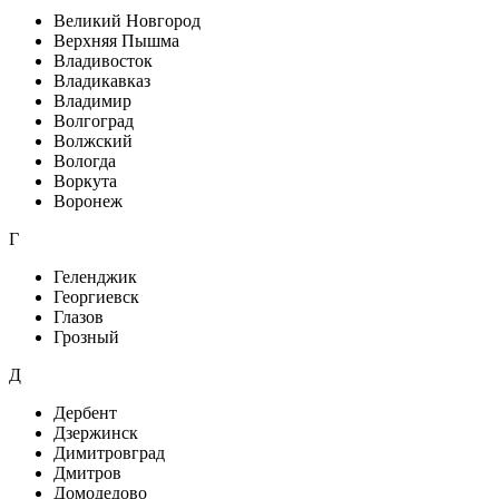
Великий Новгород
Верхняя Пышма
Владивосток
Владикавказ
Владимир
Волгоград
Волжский
Вологда
Воркута
Воронеж
Г
Геленджик
Георгиевск
Глазов
Грозный
Д
Дербент
Дзержинск
Димитровград
Дмитров
Домодедово