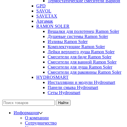
Термостатические смесители Варион
GPD
SAVOL
SAVETAX
Аргамак
RAMON SOLER
Вешалки для полотенец Ramon Soler
Душевые системы Ramon Soler
Изливы Ramon Soler
Комплектующие Ramon Soler
Лейки верхнего душа Ramon Soler
Смесители для биде Ramon Soler
Смесители для ванной Ramon Soler
Смесители для душа Ramon Soler
Смесители для раковины Ramon Soler
HYDROSMART
Инсталляции и модули Hydrosmart
Панели смыва Hydrosmart
Сеты Hydrosmart
Найти
Информация
О компании
Сотрудничество