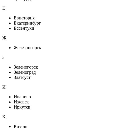
Е
Евпатория
Екатеринбург
Ессентуки
Ж
Железногорск
З
Зеленогорск
Зеленоград
Златоуст
И
Иваново
Ижевск
Иркутск
К
Казань