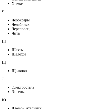
Химки
Ч
Чебоксары
Челябинск
Череповец
Чита
Ш
Шахты
Шелехов
Щ
Щелково
Э
Электросталь
Энгельс
Ю
Южно-Сахалинск