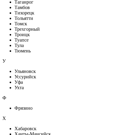
Таганрог
Тамбов
Тихорецк
Тольятти
Томск
Трехгорный
Троицк
Туапсе
Тула
Тюмень
У
Ульяновск
Уссурийск
Уфа
Ухта
Ф
Фрязино
Х
Хабаровск
Ханты-Мансийск