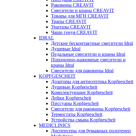
Раковины CREAVIT
Смесители и краны CREAVIT
Товары для МГН CREAVIT
Трапы CREAVIT
Унитазы CREAVIT
Чаши генуя CREAVIT
IDRAL
Детские бесконтактные смесители Idral
Душевые Idral
Педальные смесители и краны Idral
Порционно-нажимные смесители и
краны Idral
Смеcители для раковины Idral
KOPFGESCHEIT
Дозаторы для антисептика Kopfgescheit
Душевые Kopfgescheit
Комплектующие Kopfgescheit
Лейки Kopfgescheit
Писсуары Kopfgescheit
Смесители для раковины Kopfgescheit
Термостаты Kopfgescheit
Устройства смыва Kopfgescheit
MEDICLINICS
Диспенсеры для бумажных полотенец