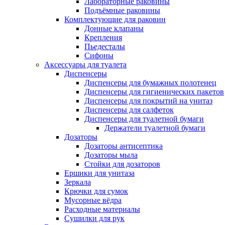
Лабораторные раковины
Подъёмные раковины
Комплектующие для раковин
Донные клапаны
Крепления
Пьедесталы
Сифоны
Аксессуары для туалета
Диспенсеры
Диспенсеры для бумажных полотенец
Диспенсеры для гигиенических пакетов
Диспенсеры для покрытий на унитаз
Диспенсеры для салфеток
Диспенсеры для туалетной бумаги
Держатели туалетной бумаги
Дозаторы
Дозаторы антисептика
Дозаторы мыла
Стойки для дозаторов
Ершики для унитаза
Зеркала
Крючки для сумок
Мусорные вёдра
Расходные материалы
Сушилки для рук