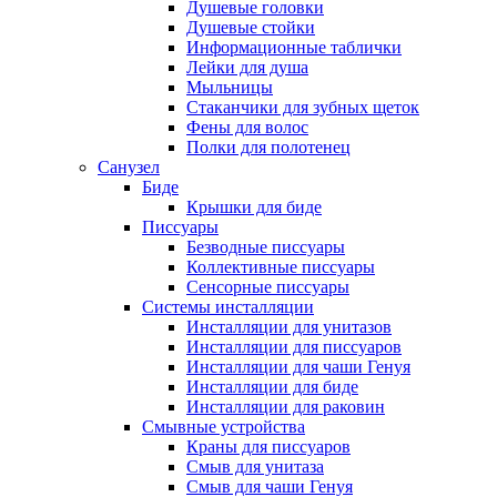
Душевые головки
Душевые стойки
Информационные таблички
Лейки для душа
Мыльницы
Стаканчики для зубных щеток
Фены для волос
Полки для полотенец
Санузел
Биде
Крышки для биде
Писсуары
Безводные писсуары
Коллективные писсуары
Сенсорные писсуары
Системы инсталляции
Инсталляции для унитазов
Инсталляции для писсуаров
Инсталляции для чаши Генуя
Инсталляции для биде
Инсталляции для раковин
Смывные устройства
Краны для писсуаров
Смыв для унитаза
Смыв для чаши Генуя