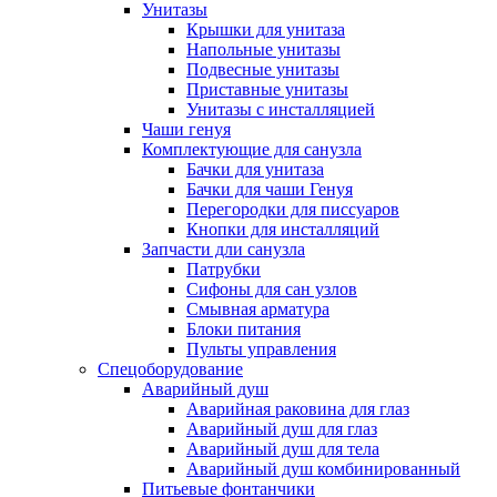
Унитазы
Крышки для унитаза
Напольные унитазы
Подвесные унитазы
Приставные унитазы
Унитазы с инсталляцией
Чаши генуя
Комплектующие для санузла
Бачки для унитаза
Бачки для чаши Генуя
Перегородки для писсуаров
Кнопки для инсталляций
Запчасти дли санузла
Патрубки
Сифоны для сан узлов
Смывная арматура
Блоки питания
Пульты управления
Спецоборудование
Аварийный душ
Аварийная раковина для глаз
Аварийный душ для глаз
Аварийный душ для тела
Аварийный душ комбинированный
Питьевые фонтанчики