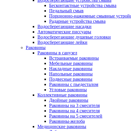
Водосберегающие устройства смыва
Бесконтактные устройства смыва
Педальный смыв
Порционно-нажимные смывные устрой
Радарные устройства смыва
Водосберегающие насадки
Автоматические писсуары
Водосберегающие душевые головки
Водосберегающие лейки
Раковины
Раковины в санузел
Встраиваемые раковины
Мебельные раковины
Накладные раковины
Напольные раковины
Подвесные раковины
Раковины с пьедесталом
Угловые раковины
Коллективные раковины
Двойные раковины
Раковины на 3 смесителя
Раковины на 4 смесителя
Раковины на 5 смесителей
Раковины-желоба
Медицинские раковины