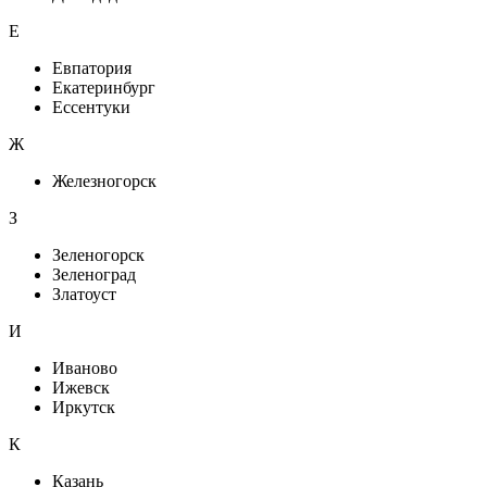
Е
Евпатория
Екатеринбург
Ессентуки
Ж
Железногорск
З
Зеленогорск
Зеленоград
Златоуст
И
Иваново
Ижевск
Иркутск
К
Казань