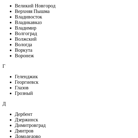
Великий Новгород
Верхняя Пышма
Владивосток
Владикавказ
Владимир
Волгоград
Волжский
Вологда
Воркута
Воронеж
Г
Геленджик
Георгиевск
Глазов
Грозный
Д
Дербент
Дзержинск
Димитровград
Дмитров
Домодедово