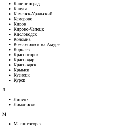
Калининград
Калуга
Каменск-Уральский
Кемерово
Киров
Кирово-Чепецк
Кисловодск
Коломна
Комсомольск-на-Амуре
Королев
Красногорск
Краснодар
Красноярск
Крымск
Кузнецк
Курск
Л
Липецк
Ломоносов
М
Магнитогорск