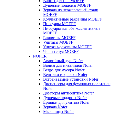
Ванны для ног MOEFF
Душевые поддоны MOEFF
Зеркала из нержавеющей стали
MOEFF
Коллективные раковины MOEFF
Писсуары MOEFF
Писсуары желоба коллективные
MOEFF
Раковины MOEFF
Унитазы MOEFF
Унитазы-раковины MOEFF
Чаши генуя MOEFF
NOFER
Аварийный душ Nofer
Ванны для инвалидов Nofer
Ведра для мусора Nofer
Вешалки и крючки Nofer
Встраиваемые установки Nofer
Диспенсеры для бумажных полотенец
Nofer
Дозаторы антисептика Nofer
Душевые поддоны Nofer
Ёршики для унитаза Nofer
Зеркала Nofer
Мыльницы Nofer