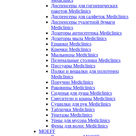
Mediclinics
Диспенсеры для гигиенических
пакетов Mediclinics
Диспенсеры для салфеток Mediclinics
Диспенсеры туалетной бумаги
Mediclinics
Дозаторы антисептика Mediclinics
Дозаторы мыла Mediclinics
Ершики Mediclinics
Крючки Mediclinics
Мыльницы Mediclinics
Пеленальные столики Mediclinics
Писсуары Mediclinics
Полки и вешалки для полотенец
Mediclinics
Поручни Mediclinics
Раковины Mediclinics
Сиденья для душа Mediclinics
Смесители и краны Mediclinics
Сушилки для рук Mediclinics
Таблички Mediclinics
Унитазы Mediclinics
Урны для мусора Mediclinics
Фены для волос Mediclinics
MOEFF