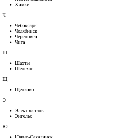
Химки
Ч
Чебоксары
Челябинск
Череповец
Чита
Ш
Шахты
Шелехов
Щ
Щелково
Э
Электросталь
Энгельс
Ю
Южно-Сахалинск