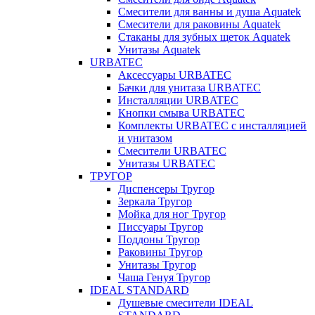
Смесители для ванны и душа Aquatek
Смесители для раковины Aquatek
Стаканы для зубных щеток Aquatek
Унитазы Aquatek
URBATEC
Аксессуары URBATEC
Бачки для унитаза URBATEC
Инсталляции URBATEC
Кнопки смыва URBATEC
Комплекты URBATEC с инсталляцией
и унитазом
Смесители URBATEC
Унитазы URBATEC
ТРУГОР
Диспенсеры Тругор
Зеркала Тругор
Мойка для ног Тругор
Писсуары Тругор
Поддоны Тругор
Раковины Тругор
Унитазы Тругор
Чаша Генуя Тругор
IDEAL STANDARD
Душевые смесители IDEAL