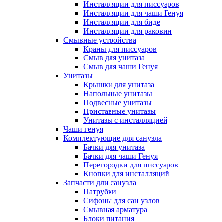
Инсталляции для писсуаров
Инсталляции для чаши Генуя
Инсталляции для биде
Инсталляции для раковин
Смывные устройства
Краны для писсуаров
Смыв для унитаза
Смыв для чаши Генуя
Унитазы
Крышки для унитаза
Напольные унитазы
Подвесные унитазы
Приставные унитазы
Унитазы с инсталляцией
Чаши генуя
Комплектующие для санузла
Бачки для унитаза
Бачки для чаши Генуя
Перегородки для писсуаров
Кнопки для инсталляций
Запчасти дли санузла
Патрубки
Сифоны для сан узлов
Смывная арматура
Блоки питания