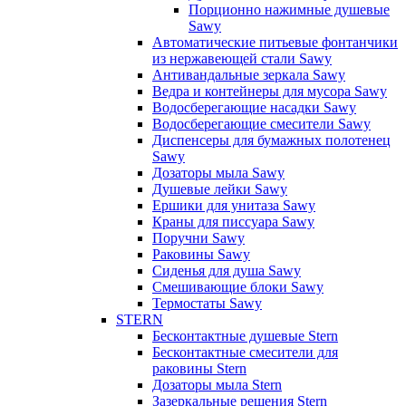
Порционно нажимные душевые
Sawy
Автоматические питьевые фонтанчики
из нержавеющей стали Sawy
Антивандальные зеркала Sawy
Ведра и контейнеры для мусора Sawy
Водосберегающие насадки Sawy
Водосберегающие смесители Sawy
Диспенсеры для бумажных полотенец
Sawy
Дозаторы мыла Sawy
Душевые лейки Sawy
Ершики для унитаза Sawy
Краны для писсуара Sawy
Поручни Sawy
Раковины Sawy
Сиденья для душа Sawy
Смешивающие блоки Sawy
Термостаты Sawy
STERN
Бесконтактные душевые Stern
Бесконтактные смесители для
раковины Stern
Дозаторы мыла Stern
Зазеркальные решения Stern