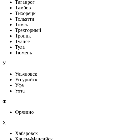
Таганрог
Тамбов
Тихорецк
Тольятти
Томск
Трехгорный
Троицк
Туапсе
Тула
Тюмень
У
Ульяновск
Уссурийск
Уфа
Ухта
Ф
Фрязино
Х
Хабаровск
Ханты-Мансийск