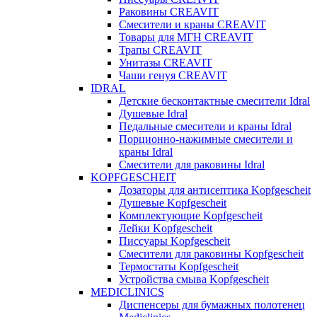
Раковины CREAVIT
Смесители и краны CREAVIT
Товары для МГН CREAVIT
Трапы CREAVIT
Унитазы CREAVIT
Чаши генуя CREAVIT
IDRAL
Детские бесконтактные смесители Idral
Душевые Idral
Педальные смесители и краны Idral
Порционно-нажимные смесители и
краны Idral
Смеcители для раковины Idral
KOPFGESCHEIT
Дозаторы для антисептика Kopfgescheit
Душевые Kopfgescheit
Комплектующие Kopfgescheit
Лейки Kopfgescheit
Писсуары Kopfgescheit
Смесители для раковины Kopfgescheit
Термостаты Kopfgescheit
Устройства смыва Kopfgescheit
MEDICLINICS
Диспенсеры для бумажных полотенец