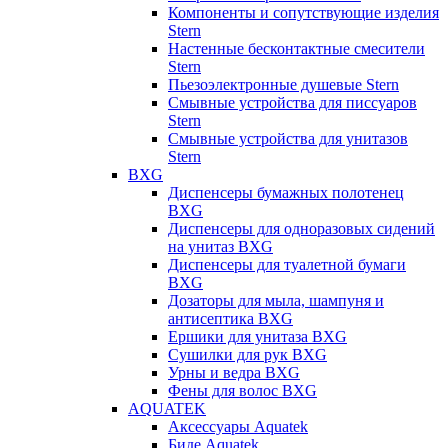
Компоненты и сопутствующие изделия
Stern
Настенные бесконтактные смесители
Stern
Пьезоэлектронные душевые Stern
Смывные устройства для писсуаров
Stern
Смывные устройства для унитазов
Stern
BXG
Диспенсеры бумажных полотенец
BXG
Диспенсеры для одноразовых сидений
на унитаз BXG
Диспенсеры для туалетной бумаги
BXG
Дозаторы для мыла, шампуня и
антисептика BXG
Ершики для унитаза BXG
Сушилки для рук BXG
Урны и ведра BXG
Фены для волос BXG
AQUATEK
Аксессуары Aquatek
Биде Aquatek