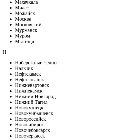
Махачкала
Миасс
Можайск
Москва
Московский
Мурманск
Муром
Мытищи
Н
Набережные Челны
Нальчик
Нефтекамск
Нефтеюганск
Нижневартовск
Нижнекамск
Нижний Новгород
Нижний Тагил
Новокузнецк
Новокуйбышевск
Новороссийск
Новосибирск
Новочебоксарск
Новочеркасск