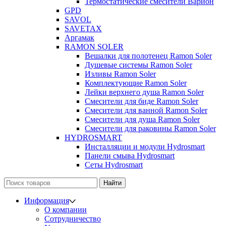
Термостатические смесители Варион
GPD
SAVOL
SAVETAX
Аргамак
RAMON SOLER
Вешалки для полотенец Ramon Soler
Душевые системы Ramon Soler
Изливы Ramon Soler
Комплектующие Ramon Soler
Лейки верхнего душа Ramon Soler
Смесители для биде Ramon Soler
Смесители для ванной Ramon Soler
Смесители для душа Ramon Soler
Смесители для раковины Ramon Soler
HYDROSMART
Инсталляции и модули Hydrosmart
Панели смыва Hydrosmart
Сеты Hydrosmart
Найти
Информация
О компании
Сотрудничество