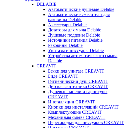
DELABIE
Автоматические душевые Delabie
Автоматические смесители для
раковины Delabie
Аксессуары Delabie
Дозаторы для мыла Delabie
Душевые поддоны Delabie
Источники питания Delabie
Раковины Delabie
Унитазы и писсуары Delabie
Устройства автоматического смыва
Delabie
CREAVIT
Бачки для унитаза CREAVIT
Биде CREAVIT
Гигиенический душ CREAVIT
Детская сантехника CREAVIT
Душевые панели и гарнитуры
CREAVIT
Инсталляции CREAVIT
Кнопки для инсталляций CREAVIT
Комплектующие CREAVIT
Механизмы смыва CREAVIT
Перегородки для писсуаров CREAVIT
Писсуары CREAVIT