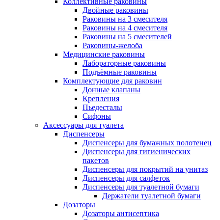
Коллективные раковины
Двойные раковины
Раковины на 3 смесителя
Раковины на 4 смесителя
Раковины на 5 смесителей
Раковины-желоба
Медицинские раковины
Лабораторные раковины
Подъёмные раковины
Комплектующие для раковин
Донные клапаны
Крепления
Пьедесталы
Сифоны
Аксессуары для туалета
Диспенсеры
Диспенсеры для бумажных полотенец
Диспенсеры для гигиенических
пакетов
Диспенсеры для покрытий на унитаз
Диспенсеры для салфеток
Диспенсеры для туалетной бумаги
Держатели туалетной бумаги
Дозаторы
Дозаторы антисептика