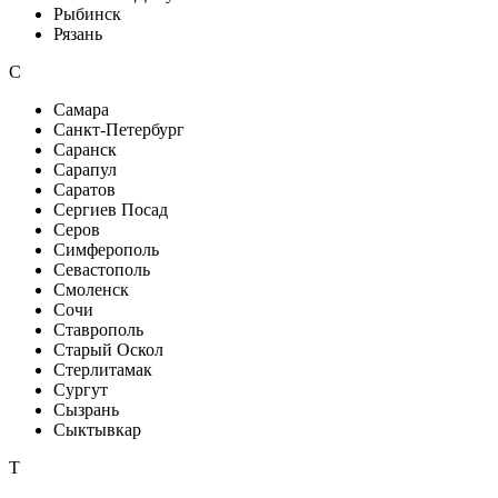
Рыбинск
Рязань
С
Самара
Санкт-Петербург
Саранск
Сарапул
Саратов
Сергиев Посад
Серов
Симферополь
Севастополь
Смоленск
Сочи
Ставрополь
Старый Оскол
Стерлитамак
Сургут
Сызрань
Сыктывкар
Т