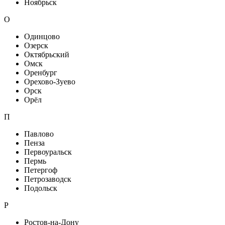
Ноябрьск
О
Одинцово
Озерск
Октябрьский
Омск
Оренбург
Орехово-Зуево
Орск
Орёл
П
Павлово
Пенза
Первоуральск
Пермь
Петергоф
Петрозаводск
Подольск
Р
Ростов-на-Дону