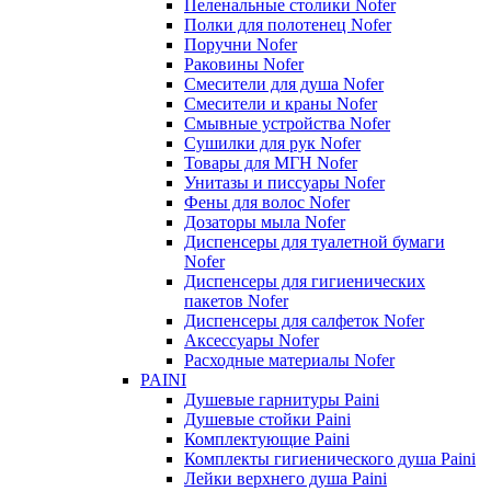
Пеленальные столики Nofer
Полки для полотенец Nofer
Поручни Nofer
Раковины Nofer
Смесители для душа Nofer
Смесители и краны Nofer
Смывные устройства Nofer
Сушилки для рук Nofer
Товары для МГН Nofer
Унитазы и писсуары Nofer
Фены для волос Nofer
Дозаторы мыла Nofer
Диспенсеры для туалетной бумаги
Nofer
Диспенсеры для гигиенических
пакетов Nofer
Диспенсеры для салфеток Nofer
Аксессуары Nofer
Расходные материалы Nofer
PAINI
Душевые гарнитуры Paini
Душевые стойки Paini
Комплектующие Paini
Комплекты гигиенического душа Paini
Лейки верхнего душа Paini