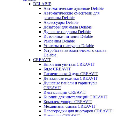
DELABIE
Автоматические душевые Delabie
Автоматические смесители для
раковины Delabie
Аксессуары Delabie
Дозаторы для мыла Delabie
Душевые поддоны Delabie
Источники питания Delabie
Раковины Delabie
Унитазы и писсуары Delabie
Устройства автоматического смыва
Delabie
CREAVIT
Бачки для унитаза CREAVIT
Биде CREAVIT
Гигиенический душ CREAVIT
Детская сантехника CREAVIT
Душевые панели и гарнитуры
CREAVIT
Инсталляции CREAVIT
Кнопки для инсталляций CREAVIT
Комплектующие CREAVIT
Механизмы смыва CREAVIT
Перегородки для писсуаров CREAVIT
Писсуары CREAVIT