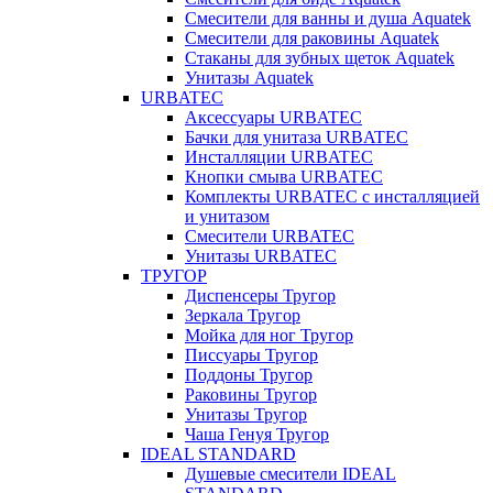
Смесители для ванны и душа Aquatek
Смесители для раковины Aquatek
Стаканы для зубных щеток Aquatek
Унитазы Aquatek
URBATEC
Аксессуары URBATEC
Бачки для унитаза URBATEC
Инсталляции URBATEC
Кнопки смыва URBATEC
Комплекты URBATEC с инсталляцией
и унитазом
Смесители URBATEC
Унитазы URBATEC
ТРУГОР
Диспенсеры Тругор
Зеркала Тругор
Мойка для ног Тругор
Писсуары Тругор
Поддоны Тругор
Раковины Тругор
Унитазы Тругор
Чаша Генуя Тругор
IDEAL STANDARD
Душевые смесители IDEAL