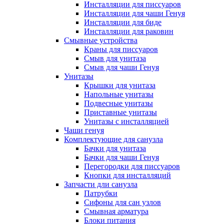
Инсталляции для писсуаров
Инсталляции для чаши Генуя
Инсталляции для биде
Инсталляции для раковин
Смывные устройства
Краны для писсуаров
Смыв для унитаза
Смыв для чаши Генуя
Унитазы
Крышки для унитаза
Напольные унитазы
Подвесные унитазы
Приставные унитазы
Унитазы с инсталляцией
Чаши генуя
Комплектующие для санузла
Бачки для унитаза
Бачки для чаши Генуя
Перегородки для писсуаров
Кнопки для инсталляций
Запчасти дли санузла
Патрубки
Сифоны для сан узлов
Смывная арматура
Блоки питания