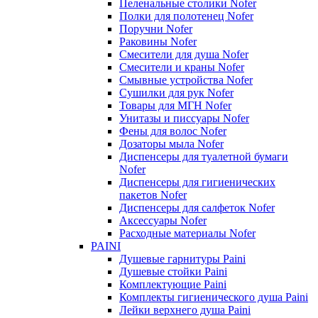
Пеленальные столики Nofer
Полки для полотенец Nofer
Поручни Nofer
Раковины Nofer
Смесители для душа Nofer
Смесители и краны Nofer
Смывные устройства Nofer
Сушилки для рук Nofer
Товары для МГН Nofer
Унитазы и писсуары Nofer
Фены для волос Nofer
Дозаторы мыла Nofer
Диспенсеры для туалетной бумаги
Nofer
Диспенсеры для гигиенических
пакетов Nofer
Диспенсеры для салфеток Nofer
Аксессуары Nofer
Расходные материалы Nofer
PAINI
Душевые гарнитуры Paini
Душевые стойки Paini
Комплектующие Paini
Комплекты гигиенического душа Paini
Лейки верхнего душа Paini