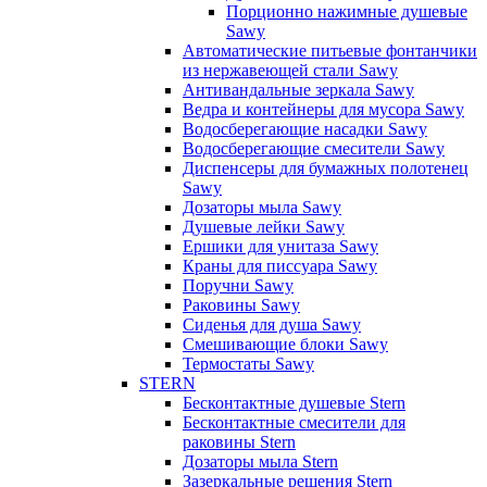
Порционно нажимные душевые
Sawy
Автоматические питьевые фонтанчики
из нержавеющей стали Sawy
Антивандальные зеркала Sawy
Ведра и контейнеры для мусора Sawy
Водосберегающие насадки Sawy
Водосберегающие смесители Sawy
Диспенсеры для бумажных полотенец
Sawy
Дозаторы мыла Sawy
Душевые лейки Sawy
Ершики для унитаза Sawy
Краны для писсуара Sawy
Поручни Sawy
Раковины Sawy
Сиденья для душа Sawy
Смешивающие блоки Sawy
Термостаты Sawy
STERN
Бесконтактные душевые Stern
Бесконтактные смесители для
раковины Stern
Дозаторы мыла Stern
Зазеркальные решения Stern