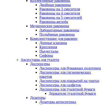
Коллективные раковины
Двойные раковины
Раковины на 3 смесителя
Раковины на 4 смесителя
Раковины на 5 смесителей
Раковины-желоба
Медицинские раковины
Лабораторные раковины
Подъёмные раковины
Комплектующие для раковин
Донные клапаны
Крепления
Пьедесталы
Сифоны
Аксессуары для туалета
Диспенсеры
Диспенсеры для бумажных полотенец
Диспенсеры для гигиенических
пакетов
Диспенсеры для покрытий на унитаз
Диспенсеры для салфеток
Диспенсеры для туалетной бумаги
Держатели туалетной бумаги
Дозаторы
Дозаторы антисептика