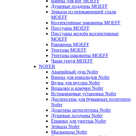
Ванны для ног MOEFF
Душевые поддоны MOEFF
Зеркала из нержавеющей стали
MOEFF
Коллективные раковины MOEFF
Писсуары MOEFF
Писсуары желоба коллективные
MOEFF
Раковины MOEFF
Унитазы MOEFF
Унитазы-раковины MOEFF
Чаши генуя MOEFF
NOFER
Аварийный душ Nofer
Ванны для инвалидов Nofer
Ведра для мусора Nofer
Вешалки и крючки Nofer
Встраиваемые установки Nofer
Диспенсеры для бумажных полотенец
Nofer
Дозаторы антисептика Nofer
Душевые поддоны Nofer
Ёршики для унитаза Nofer
Зеркала Nofer
Мыльницы Nofer