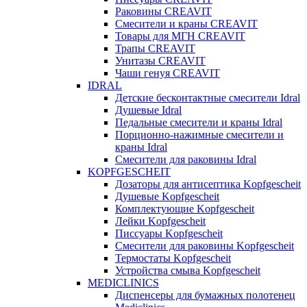
Раковины CREAVIT
Смесители и краны CREAVIT
Товары для МГН CREAVIT
Трапы CREAVIT
Унитазы CREAVIT
Чаши генуя CREAVIT
IDRAL
Детские бесконтактные смесители Idral
Душевые Idral
Педальные смесители и краны Idral
Порционно-нажимные смесители и
краны Idral
Смеcители для раковины Idral
KOPFGESCHEIT
Дозаторы для антисептика Kopfgescheit
Душевые Kopfgescheit
Комплектующие Kopfgescheit
Лейки Kopfgescheit
Писсуары Kopfgescheit
Смесители для раковины Kopfgescheit
Термостаты Kopfgescheit
Устройства смыва Kopfgescheit
MEDICLINICS
Диспенсеры для бумажных полотенец