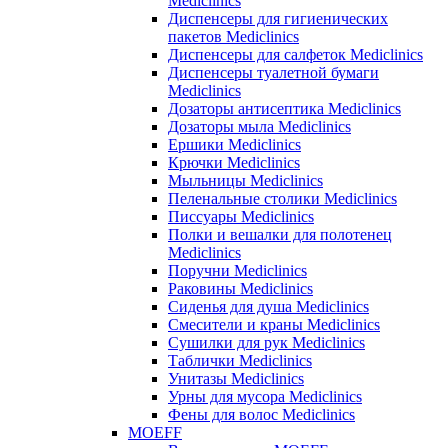
Mediclinics
Диспенсеры для гигиенических
пакетов Mediclinics
Диспенсеры для салфеток Mediclinics
Диспенсеры туалетной бумаги
Mediclinics
Дозаторы антисептика Mediclinics
Дозаторы мыла Mediclinics
Ершики Mediclinics
Крючки Mediclinics
Мыльницы Mediclinics
Пеленальные столики Mediclinics
Писсуары Mediclinics
Полки и вешалки для полотенец
Mediclinics
Поручни Mediclinics
Раковины Mediclinics
Сиденья для душа Mediclinics
Смесители и краны Mediclinics
Сушилки для рук Mediclinics
Таблички Mediclinics
Унитазы Mediclinics
Урны для мусора Mediclinics
Фены для волос Mediclinics
MOEFF