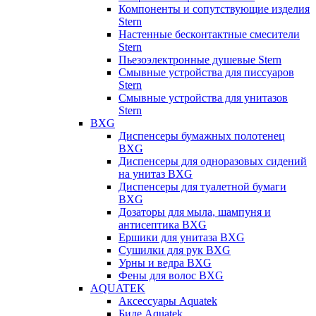
Компоненты и сопутствующие изделия
Stern
Настенные бесконтактные смесители
Stern
Пьезоэлектронные душевые Stern
Смывные устройства для писсуаров
Stern
Смывные устройства для унитазов
Stern
BXG
Диспенсеры бумажных полотенец
BXG
Диспенсеры для одноразовых сидений
на унитаз BXG
Диспенсеры для туалетной бумаги
BXG
Дозаторы для мыла, шампуня и
антисептика BXG
Ершики для унитаза BXG
Сушилки для рук BXG
Урны и ведра BXG
Фены для волос BXG
AQUATEK
Аксессуары Aquatek
Биде Aquatek