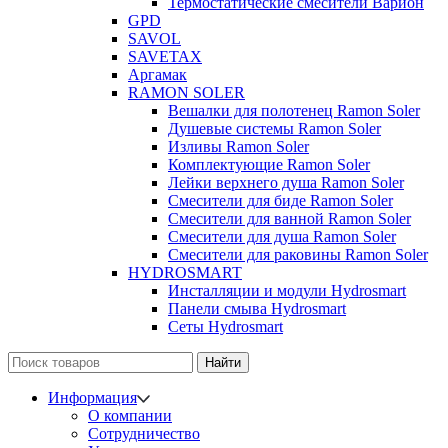
Термостатические смесители Варион
GPD
SAVOL
SAVETAX
Аргамак
RAMON SOLER
Вешалки для полотенец Ramon Soler
Душевые системы Ramon Soler
Изливы Ramon Soler
Комплектующие Ramon Soler
Лейки верхнего душа Ramon Soler
Смесители для биде Ramon Soler
Смесители для ванной Ramon Soler
Смесители для душа Ramon Soler
Смесители для раковины Ramon Soler
HYDROSMART
Инсталляции и модули Hydrosmart
Панели смыва Hydrosmart
Сеты Hydrosmart
Найти
Информация
О компании
Сотрудничество