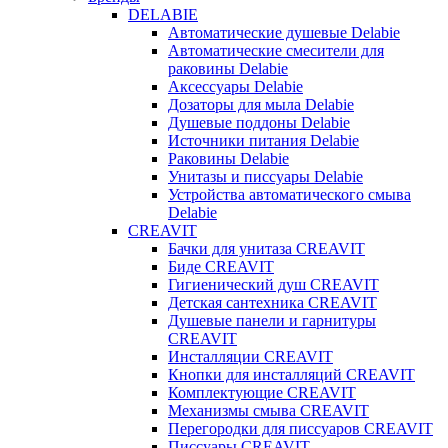
DELABIE
Автоматические душевые Delabie
Автоматические смесители для
раковины Delabie
Аксессуары Delabie
Дозаторы для мыла Delabie
Душевые поддоны Delabie
Источники питания Delabie
Раковины Delabie
Унитазы и писсуары Delabie
Устройства автоматического смыва
Delabie
CREAVIT
Бачки для унитаза CREAVIT
Биде CREAVIT
Гигиенический душ CREAVIT
Детская сантехника CREAVIT
Душевые панели и гарнитуры
CREAVIT
Инсталляции CREAVIT
Кнопки для инсталляций CREAVIT
Комплектующие CREAVIT
Механизмы смыва CREAVIT
Перегородки для писсуаров CREAVIT
Писсуары CREAVIT