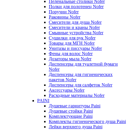
Пеленальные столики Nofer
Полки для полотенец Nofer
Поручни Nofer
Раковины Nofer
Смесители для душа Nofer
Смесители и краны Nofer
Смывные устройства Nofer
Сушилки для рук Nofer
Товары для МГН Nofer
Унитазы и писсуары Nofer
Фены для волос Nofer
Дозаторы мыла Nofer
Диспенсеры для туалетной бумаги
Nofer
Диспенсеры для гигиенических
пакетов Nofer
Диспенсеры для салфеток Nofer
Аксессуары Nofer
Расходные материалы Nofer
PAINI
Душевые гарнитуры Paini
Душевые стойки Paini
Комплектующие Paini
Комплекты гигиенического душа Paini
Лейки верхнего душа Paini