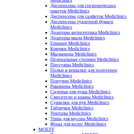
Mediclinics
Диспенсеры для гигиенических
пакетов Mediclinics
Диспенсеры для салфеток Mediclinics
Диспенсеры туалетной бумаги
Mediclinics
Дозаторы антисептика Mediclinics
Дозаторы мыла Mediclinics
Ершики Mediclinics
Крючки Mediclinics
Мыльницы Mediclinics
Пеленальные столики Mediclinics
Писсуары Mediclinics
Полки и вешалки для полотенец
Mediclinics
Поручни Mediclinics
Раковины Mediclinics
Сиденья для душа Mediclinics
Смесители и краны Mediclinics
Сушилки для рук Mediclinics
Таблички Mediclinics
Унитазы Mediclinics
Урны для мусора Mediclinics
Фены для волос Mediclinics
MOEFF