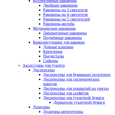
Коллективные раковины
Двойные раковины
Раковины на 3 смесителя
Раковины на 4 смесителя
Раковины на 5 смесителей
Раковины-желоба
Медицинские раковины
Лабораторные раковины
Подъёмные раковины
Комплектующие для раковин
Донные клапаны
Крепления
Пьедесталы
Сифоны
Аксессуары для туалета
Диспенсеры
Диспенсеры для бумажных полотенец
Диспенсеры для гигиенических
пакетов
Диспенсеры для покрытий на унитаз
Диспенсеры для салфеток
Диспенсеры для туалетной бумаги
Держатели туалетной бумаги
Дозаторы
Дозаторы антисептика