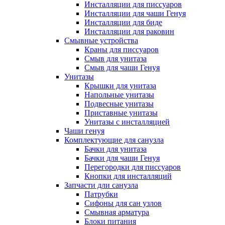
Инсталляции для писсуаров
Инсталляции для чаши Генуя
Инсталляции для биде
Инсталляции для раковин
Смывные устройства
Краны для писсуаров
Смыв для унитаза
Смыв для чаши Генуя
Унитазы
Крышки для унитаза
Напольные унитазы
Подвесные унитазы
Приставные унитазы
Унитазы с инсталляцией
Чаши генуя
Комплектующие для санузла
Бачки для унитаза
Бачки для чаши Генуя
Перегородки для писсуаров
Кнопки для инсталляций
Запчасти дли санузла
Патрубки
Сифоны для сан узлов
Смывная арматура
Блоки питания