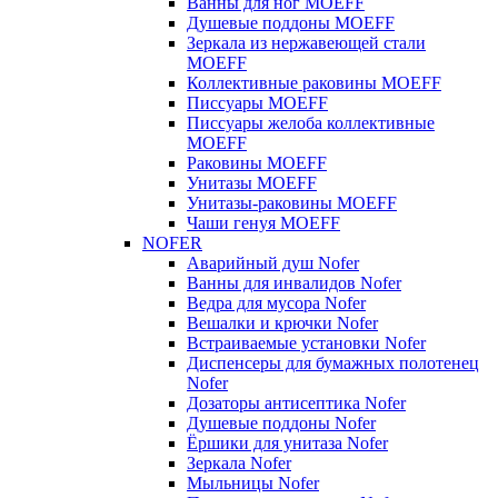
Ванны для ног MOEFF
Душевые поддоны MOEFF
Зеркала из нержавеющей стали
MOEFF
Коллективные раковины MOEFF
Писсуары MOEFF
Писсуары желоба коллективные
MOEFF
Раковины MOEFF
Унитазы MOEFF
Унитазы-раковины MOEFF
Чаши генуя MOEFF
NOFER
Аварийный душ Nofer
Ванны для инвалидов Nofer
Ведра для мусора Nofer
Вешалки и крючки Nofer
Встраиваемые установки Nofer
Диспенсеры для бумажных полотенец
Nofer
Дозаторы антисептика Nofer
Душевые поддоны Nofer
Ёршики для унитаза Nofer
Зеркала Nofer
Мыльницы Nofer