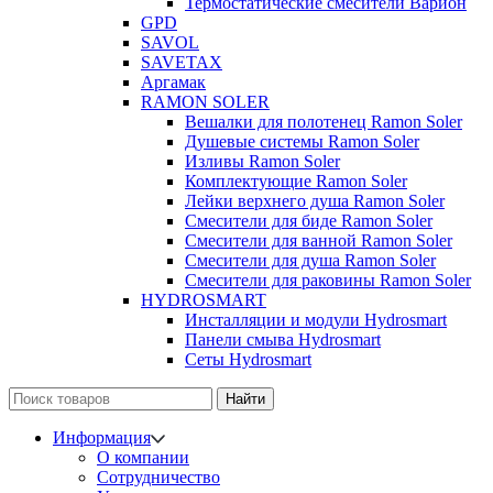
Термостатические смесители Варион
GPD
SAVOL
SAVETAX
Аргамак
RAMON SOLER
Вешалки для полотенец Ramon Soler
Душевые системы Ramon Soler
Изливы Ramon Soler
Комплектующие Ramon Soler
Лейки верхнего душа Ramon Soler
Смесители для биде Ramon Soler
Смесители для ванной Ramon Soler
Смесители для душа Ramon Soler
Смесители для раковины Ramon Soler
HYDROSMART
Инсталляции и модули Hydrosmart
Панели смыва Hydrosmart
Сеты Hydrosmart
Найти
Информация
О компании
Сотрудничество