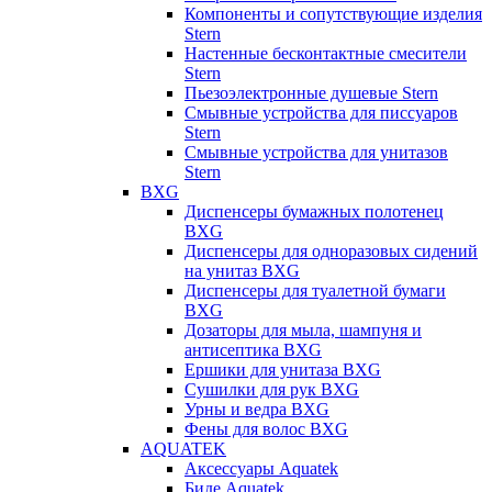
Компоненты и сопутствующие изделия
Stern
Настенные бесконтактные смесители
Stern
Пьезоэлектронные душевые Stern
Смывные устройства для писсуаров
Stern
Смывные устройства для унитазов
Stern
BXG
Диспенсеры бумажных полотенец
BXG
Диспенсеры для одноразовых сидений
на унитаз BXG
Диспенсеры для туалетной бумаги
BXG
Дозаторы для мыла, шампуня и
антисептика BXG
Ершики для унитаза BXG
Сушилки для рук BXG
Урны и ведра BXG
Фены для волос BXG
AQUATEK
Аксессуары Aquatek
Биде Aquatek