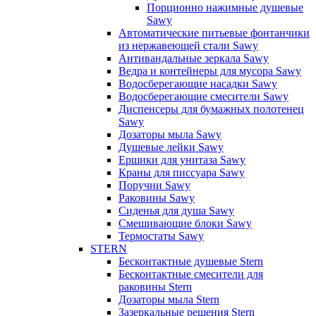
Порционно нажимные душевые
Sawy
Автоматические питьевые фонтанчики
из нержавеющей стали Sawy
Антивандальные зеркала Sawy
Ведра и контейнеры для мусора Sawy
Водосберегающие насадки Sawy
Водосберегающие смесители Sawy
Диспенсеры для бумажных полотенец
Sawy
Дозаторы мыла Sawy
Душевые лейки Sawy
Ершики для унитаза Sawy
Краны для писсуара Sawy
Поручни Sawy
Раковины Sawy
Сиденья для душа Sawy
Смешивающие блоки Sawy
Термостаты Sawy
STERN
Бесконтактные душевые Stern
Бесконтактные смесители для
раковины Stern
Дозаторы мыла Stern
Зазеркальные решения Stern