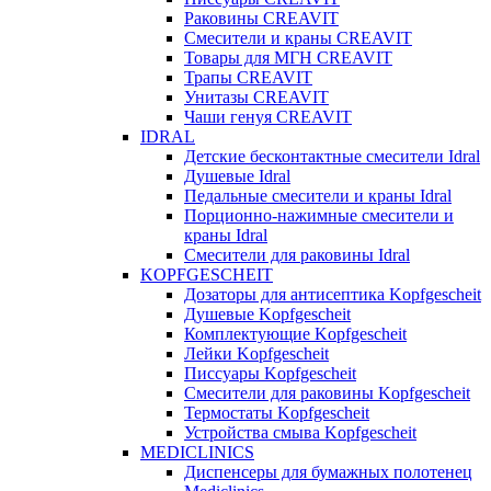
Раковины CREAVIT
Смесители и краны CREAVIT
Товары для МГН CREAVIT
Трапы CREAVIT
Унитазы CREAVIT
Чаши генуя CREAVIT
IDRAL
Детские бесконтактные смесители Idral
Душевые Idral
Педальные смесители и краны Idral
Порционно-нажимные смесители и
краны Idral
Смеcители для раковины Idral
KOPFGESCHEIT
Дозаторы для антисептика Kopfgescheit
Душевые Kopfgescheit
Комплектующие Kopfgescheit
Лейки Kopfgescheit
Писсуары Kopfgescheit
Смесители для раковины Kopfgescheit
Термостаты Kopfgescheit
Устройства смыва Kopfgescheit
MEDICLINICS
Диспенсеры для бумажных полотенец