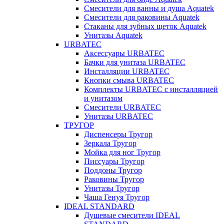
Смесители для ванны и душа Aquatek
Смесители для раковины Aquatek
Стаканы для зубных щеток Aquatek
Унитазы Aquatek
URBATEC
Аксессуары URBATEC
Бачки для унитаза URBATEC
Инсталляции URBATEC
Кнопки смыва URBATEC
Комплекты URBATEC с инсталляцией
и унитазом
Смесители URBATEC
Унитазы URBATEC
ТРУГОР
Диспенсеры Тругор
Зеркала Тругор
Мойка для ног Тругор
Писсуары Тругор
Поддоны Тругор
Раковины Тругор
Унитазы Тругор
Чаша Генуя Тругор
IDEAL STANDARD
Душевые смесители IDEAL