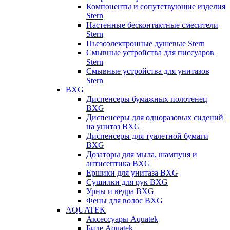
Компоненты и сопутствующие изделия
Stern
Настенные бесконтактные смесители
Stern
Пьезоэлектронные душевые Stern
Смывные устройства для писсуаров
Stern
Смывные устройства для унитазов
Stern
BXG
Диспенсеры бумажных полотенец
BXG
Диспенсеры для одноразовых сидений
на унитаз BXG
Диспенсеры для туалетной бумаги
BXG
Дозаторы для мыла, шампуня и
антисептика BXG
Ершики для унитаза BXG
Сушилки для рук BXG
Урны и ведра BXG
Фены для волос BXG
AQUATEK
Аксессуары Aquatek
Биде Aquatek