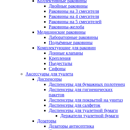
Коллективные раковины
Двойные раковины
Раковины на 3 смесителя
Раковины на 4 смесителя
Раковины на 5 смесителей
Раковины-желоба
Медицинские раковины
Лабораторные раковины
Подъёмные раковины
Комплектующие для раковин
Донные клапаны
Крепления
Пьедесталы
Сифоны
Аксессуары для туалета
Диспенсеры
Диспенсеры для бумажных полотенец
Диспенсеры для гигиенических
пакетов
Диспенсеры для покрытий на унитаз
Диспенсеры для салфеток
Диспенсеры для туалетной бумаги
Держатели туалетной бумаги
Дозаторы
Дозаторы антисептика