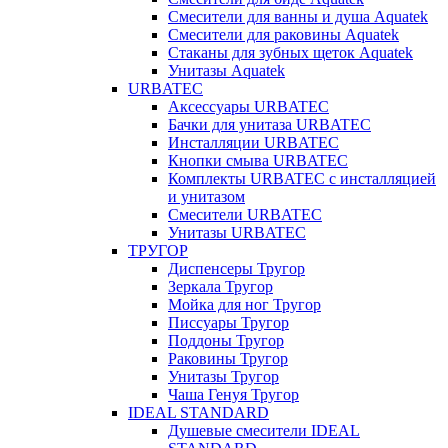
Смесители для ванны и душа Aquatek
Смесители для раковины Aquatek
Стаканы для зубных щеток Aquatek
Унитазы Aquatek
URBATEC
Аксессуары URBATEC
Бачки для унитаза URBATEC
Инсталляции URBATEC
Кнопки смыва URBATEC
Комплекты URBATEC с инсталляцией
и унитазом
Смесители URBATEC
Унитазы URBATEC
ТРУГОР
Диспенсеры Тругор
Зеркала Тругор
Мойка для ног Тругор
Писсуары Тругор
Поддоны Тругор
Раковины Тругор
Унитазы Тругор
Чаша Генуя Тругор
IDEAL STANDARD
Душевые смесители IDEAL