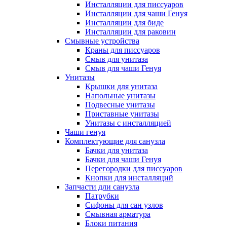
Инсталляции для писсуаров
Инсталляции для чаши Генуя
Инсталляции для биде
Инсталляции для раковин
Смывные устройства
Краны для писсуаров
Смыв для унитаза
Смыв для чаши Генуя
Унитазы
Крышки для унитаза
Напольные унитазы
Подвесные унитазы
Приставные унитазы
Унитазы с инсталляцией
Чаши генуя
Комплектующие для санузла
Бачки для унитаза
Бачки для чаши Генуя
Перегородки для писсуаров
Кнопки для инсталляций
Запчасти дли санузла
Патрубки
Сифоны для сан узлов
Смывная арматура
Блоки питания