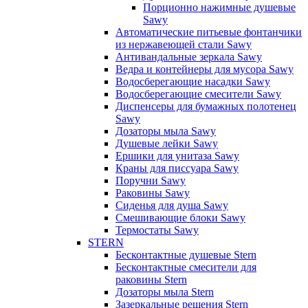
Порционно нажимные душевые
Sawy
Автоматические питьевые фонтанчики
из нержавеющей стали Sawy
Антивандальные зеркала Sawy
Ведра и контейнеры для мусора Sawy
Водосберегающие насадки Sawy
Водосберегающие смесители Sawy
Диспенсеры для бумажных полотенец
Sawy
Дозаторы мыла Sawy
Душевые лейки Sawy
Ершики для унитаза Sawy
Краны для писсуара Sawy
Поручни Sawy
Раковины Sawy
Сиденья для душа Sawy
Смешивающие блоки Sawy
Термостаты Sawy
STERN
Бесконтактные душевые Stern
Бесконтактные смесители для
раковины Stern
Дозаторы мыла Stern
Зазеркальные решения Stern