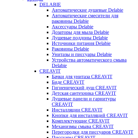
DELABIE
Автоматические душевые Delabie
Автоматические смесители для
раковины Delabie
Аксессуары Delabie
Дозаторы для мыла Delabie
Душевые поддоны Delabie
Источники питания Delabie
Раковины Delabie
Унитазы и писсуары Delabie
Устройства автоматического смыва
Delabie
CREAVIT
Бачки для унитаза CREAVIT
Биде CREAVIT
Гигиенический душ CREAVIT
Детская сантехника CREAVIT
Душевые панели и гарнитуры
CREAVIT
Инсталляции CREAVIT
Кнопки для инсталляций CREAVIT
Комплектующие CREAVIT
Механизмы смыва CREAVIT
Перегородки для писсуаров CREAVIT
Писсуары CREAVIT