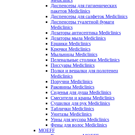
Mediclinics
Диспенсеры для гигиенических
пакетов Mediclinics
Диспенсеры для салфеток Mediclinics
Диспенсеры туалетной бумаги
Mediclinics
Дозаторы антисептика Mediclinics
Дозаторы мыла Mediclinics
Ершики Mediclinics
Крючки Mediclinics
Мыльницы Mediclinics
Пеленальные столики Mediclinics
Писсуары Mediclinics
Полки и вешалки для полотенец
Mediclinics
Поручни Mediclinics
Раковины Mediclinics
Сиденья для душа Mediclinics
Смесители и краны Mediclinics
Сушилки для рук Mediclinics
Таблички Mediclinics
Унитазы Mediclinics
Урны для мусора Mediclinics
Фены для волос Mediclinics
MOEFF