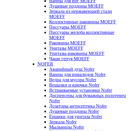
Ванны для ног MOEFF
Душевые поддоны MOEFF
Зеркала из нержавеющей стали
MOEFF
Коллективные раковины MOEFF
Писсуары MOEFF
Писсуары желоба коллективные
MOEFF
Раковины MOEFF
Унитазы MOEFF
Унитазы-раковины MOEFF
Чаши генуя MOEFF
NOFER
Аварийный душ Nofer
Ванны для инвалидов Nofer
Ведра для мусора Nofer
Вешалки и крючки Nofer
Встраиваемые установки Nofer
Диспенсеры для бумажных полотенец
Nofer
Дозаторы антисептика Nofer
Душевые поддоны Nofer
Ёршики для унитаза Nofer
Зеркала Nofer
Мыльницы Nofer