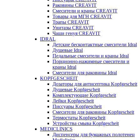
Раковины CREAVIT
Смесители и краны CREAVIT
Товары для МГН CREAVIT
Трапы CREAVIT
Унитазы CREAVIT
Чаши генуя CREAVIT
IDRAL
Детские бесконтактные смесители Idral
Душевые Idral
Педальные смесители и краны Idral
Порционно-нажимные смесители и
краны Idral
Смеcители для раковины Idral
KOPFGESCHEIT
Дозаторы для антисептика Kopfgescheit
Душевые Kopfgescheit
Комплектующие Kopfgescheit
Лейки Kopfgescheit
Писсуары Kopfgescheit
Смесители для раковины Kopfgescheit
Термостаты Kopfgescheit
Устройства смыва Kopfgescheit
MEDICLINICS
Диспенсеры для бумажных полотенец