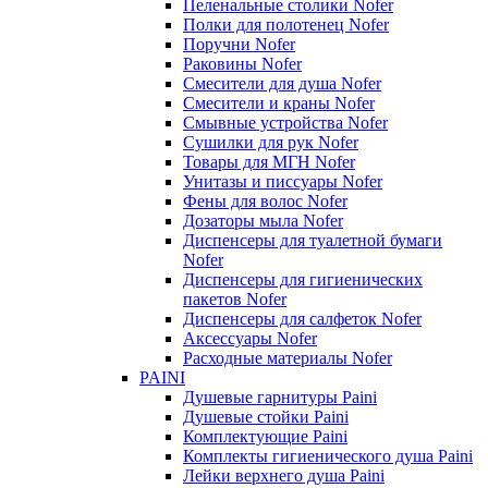
Пеленальные столики Nofer
Полки для полотенец Nofer
Поручни Nofer
Раковины Nofer
Смесители для душа Nofer
Смесители и краны Nofer
Смывные устройства Nofer
Сушилки для рук Nofer
Товары для МГН Nofer
Унитазы и писсуары Nofer
Фены для волос Nofer
Дозаторы мыла Nofer
Диспенсеры для туалетной бумаги
Nofer
Диспенсеры для гигиенических
пакетов Nofer
Диспенсеры для салфеток Nofer
Аксессуары Nofer
Расходные материалы Nofer
PAINI
Душевые гарнитуры Paini
Душевые стойки Paini
Комплектующие Paini
Комплекты гигиенического душа Paini
Лейки верхнего душа Paini