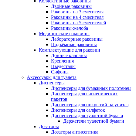
Коллективные раковины
Двойные раковины
Раковины на 3 смесителя
Раковины на 4 смесителя
Раковины на 5 смесителей
Раковины-желоба
Медицинские раковины
Лабораторные раковины
Подъёмные раковины
Комплектующие для раковин
Донные клапаны
Крепления
Пьедесталы
Сифоны
Аксессуары для туалета
Диспенсеры
Диспенсеры для бумажных полотенец
Диспенсеры для гигиенических
пакетов
Диспенсеры для покрытий на унитаз
Диспенсеры для салфеток
Диспенсеры для туалетной бумаги
Держатели туалетной бумаги
Дозаторы
Дозаторы антисептика