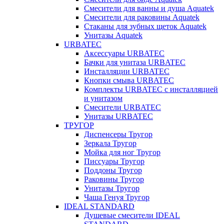
Смесители для ванны и душа Aquatek
Смесители для раковины Aquatek
Стаканы для зубных щеток Aquatek
Унитазы Aquatek
URBATEC
Аксессуары URBATEC
Бачки для унитаза URBATEC
Инсталляции URBATEC
Кнопки смыва URBATEC
Комплекты URBATEC с инсталляцией
и унитазом
Смесители URBATEC
Унитазы URBATEC
ТРУГОР
Диспенсеры Тругор
Зеркала Тругор
Мойка для ног Тругор
Писсуары Тругор
Поддоны Тругор
Раковины Тругор
Унитазы Тругор
Чаша Генуя Тругор
IDEAL STANDARD
Душевые смесители IDEAL