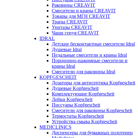
Раковины CREAVIT
Смесители и краны CREAVIT
Товары для МГН CREAVIT
Трапы CREAVIT
Унитазы CREAVIT
Чаши генуя CREAVIT
IDRAL
Детские бесконтактные смесители Idral
Душевые Idral
Педальные смесители и краны Idral
Порционно-нажимные смесители и
краны Idral
Смеcители для раковины Idral
KOPFGESCHEIT
Дозаторы для антисептика Kopfgescheit
Душевые Kopfgescheit
Комплектующие Kopfgescheit
Лейки Kopfgescheit
Писсуары Kopfgescheit
Смесители для раковины Kopfgescheit
Термостаты Kopfgescheit
Устройства смыва Kopfgescheit
MEDICLINICS
Диспенсеры для бумажных полотенец