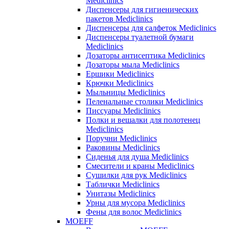
Mediclinics
Диспенсеры для гигиенических
пакетов Mediclinics
Диспенсеры для салфеток Mediclinics
Диспенсеры туалетной бумаги
Mediclinics
Дозаторы антисептика Mediclinics
Дозаторы мыла Mediclinics
Ершики Mediclinics
Крючки Mediclinics
Мыльницы Mediclinics
Пеленальные столики Mediclinics
Писсуары Mediclinics
Полки и вешалки для полотенец
Mediclinics
Поручни Mediclinics
Раковины Mediclinics
Сиденья для душа Mediclinics
Смесители и краны Mediclinics
Сушилки для рук Mediclinics
Таблички Mediclinics
Унитазы Mediclinics
Урны для мусора Mediclinics
Фены для волос Mediclinics
MOEFF