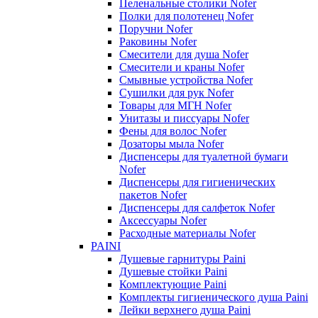
Пеленальные столики Nofer
Полки для полотенец Nofer
Поручни Nofer
Раковины Nofer
Смесители для душа Nofer
Смесители и краны Nofer
Смывные устройства Nofer
Сушилки для рук Nofer
Товары для МГН Nofer
Унитазы и писсуары Nofer
Фены для волос Nofer
Дозаторы мыла Nofer
Диспенсеры для туалетной бумаги
Nofer
Диспенсеры для гигиенических
пакетов Nofer
Диспенсеры для салфеток Nofer
Аксессуары Nofer
Расходные материалы Nofer
PAINI
Душевые гарнитуры Paini
Душевые стойки Paini
Комплектующие Paini
Комплекты гигиенического душа Paini
Лейки верхнего душа Paini