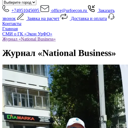
+74951045695
office@urfoecon.ru
Заказать
звонок
Заявка на расчет
Доставка и оплата
Контакты
Главная
СМИ о ГК «Экон УрФО»
Журнал «National Business»
Журнал «National Business»