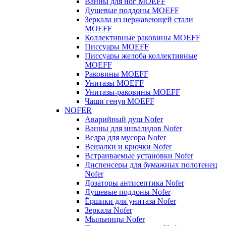
Ванны для ног MOEFF
Душевые поддоны MOEFF
Зеркала из нержавеющей стали
MOEFF
Коллективные раковины MOEFF
Писсуары MOEFF
Писсуары желоба коллективные
MOEFF
Раковины MOEFF
Унитазы MOEFF
Унитазы-раковины MOEFF
Чаши генуя MOEFF
NOFER
Аварийный душ Nofer
Ванны для инвалидов Nofer
Ведра для мусора Nofer
Вешалки и крючки Nofer
Встраиваемые установки Nofer
Диспенсеры для бумажных полотенец
Nofer
Дозаторы антисептика Nofer
Душевые поддоны Nofer
Ёршики для унитаза Nofer
Зеркала Nofer
Мыльницы Nofer