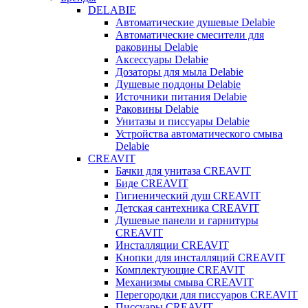
DELABIE
Автоматические душевые Delabie
Автоматические смесители для
раковины Delabie
Аксессуары Delabie
Дозаторы для мыла Delabie
Душевые поддоны Delabie
Источники питания Delabie
Раковины Delabie
Унитазы и писсуары Delabie
Устройства автоматического смыва
Delabie
CREAVIT
Бачки для унитаза CREAVIT
Биде CREAVIT
Гигиенический душ CREAVIT
Детская сантехника CREAVIT
Душевые панели и гарнитуры
CREAVIT
Инсталляции CREAVIT
Кнопки для инсталляций CREAVIT
Комплектующие CREAVIT
Механизмы смыва CREAVIT
Перегородки для писсуаров CREAVIT
Писсуары CREAVIT