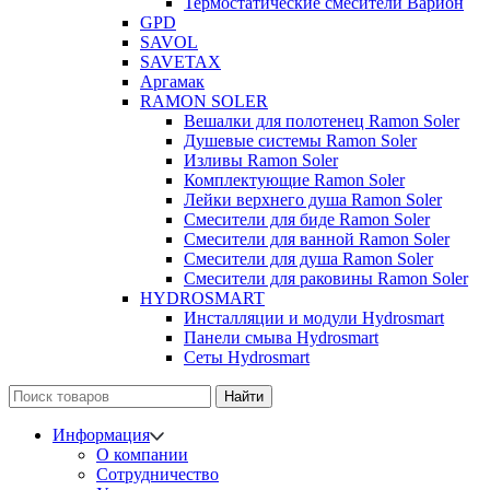
Термостатические смесители Варион
GPD
SAVOL
SAVETAX
Аргамак
RAMON SOLER
Вешалки для полотенец Ramon Soler
Душевые системы Ramon Soler
Изливы Ramon Soler
Комплектующие Ramon Soler
Лейки верхнего душа Ramon Soler
Смесители для биде Ramon Soler
Смесители для ванной Ramon Soler
Смесители для душа Ramon Soler
Смесители для раковины Ramon Soler
HYDROSMART
Инсталляции и модули Hydrosmart
Панели смыва Hydrosmart
Сеты Hydrosmart
Найти
Информация
О компании
Сотрудничество