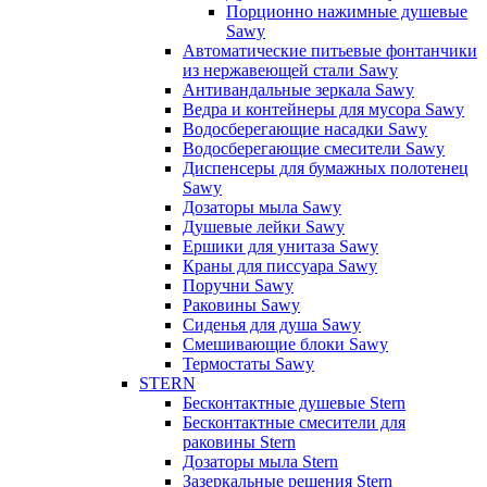
Порционно нажимные душевые
Sawy
Автоматические питьевые фонтанчики
из нержавеющей стали Sawy
Антивандальные зеркала Sawy
Ведра и контейнеры для мусора Sawy
Водосберегающие насадки Sawy
Водосберегающие смесители Sawy
Диспенсеры для бумажных полотенец
Sawy
Дозаторы мыла Sawy
Душевые лейки Sawy
Ершики для унитаза Sawy
Краны для писсуара Sawy
Поручни Sawy
Раковины Sawy
Сиденья для душа Sawy
Смешивающие блоки Sawy
Термостаты Sawy
STERN
Бесконтактные душевые Stern
Бесконтактные смесители для
раковины Stern
Дозаторы мыла Stern
Зазеркальные решения Stern