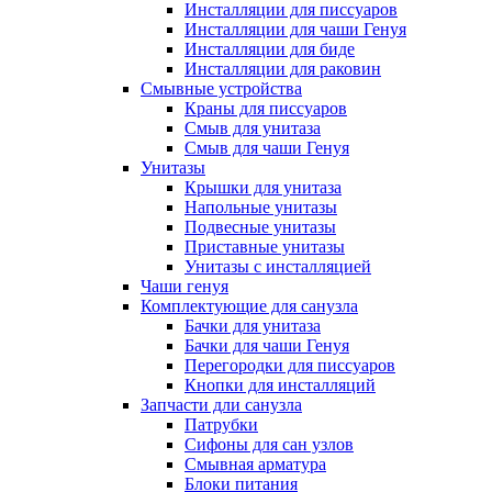
Инсталляции для писсуаров
Инсталляции для чаши Генуя
Инсталляции для биде
Инсталляции для раковин
Смывные устройства
Краны для писсуаров
Смыв для унитаза
Смыв для чаши Генуя
Унитазы
Крышки для унитаза
Напольные унитазы
Подвесные унитазы
Приставные унитазы
Унитазы с инсталляцией
Чаши генуя
Комплектующие для санузла
Бачки для унитаза
Бачки для чаши Генуя
Перегородки для писсуаров
Кнопки для инсталляций
Запчасти дли санузла
Патрубки
Сифоны для сан узлов
Смывная арматура
Блоки питания