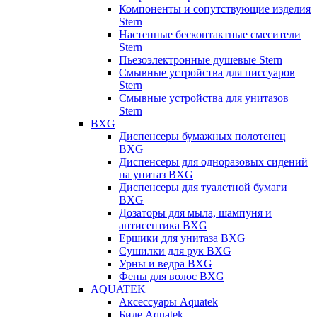
Компоненты и сопутствующие изделия
Stern
Настенные бесконтактные смесители
Stern
Пьезоэлектронные душевые Stern
Смывные устройства для писсуаров
Stern
Смывные устройства для унитазов
Stern
BXG
Диспенсеры бумажных полотенец
BXG
Диспенсеры для одноразовых сидений
на унитаз BXG
Диспенсеры для туалетной бумаги
BXG
Дозаторы для мыла, шампуня и
антисептика BXG
Ершики для унитаза BXG
Сушилки для рук BXG
Урны и ведра BXG
Фены для волос BXG
AQUATEK
Аксессуары Aquatek
Биде Aquatek