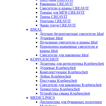
Раковины CREAVIT
Смесители и краны CREAVIT
Товары для МГН CREAVIT
Трапы CREAVIT
Унитазы CREAVIT
Чаши генуя CREAVIT
IDRAL
Детские бесконтактные смесители Idral
Душевые Idral
Педальные смесители и краны Idral
Порционно-нажимные смесители и
краны Idral
Смеcители для раковины Idral
KOPFGESCHEIT
Дозаторы для антисептика Kopfgescheit
Душевые Kopfgescheit
Комплектующие Kopfgescheit
Лейки Kopfgescheit
Писсуары Kopfgescheit
Смесители для раковины Kopfgescheit
Термостаты Kopfgescheit
Устройства смыва Kopfgescheit
MEDICLINICS
Диспенсеры для бумажных полотенец