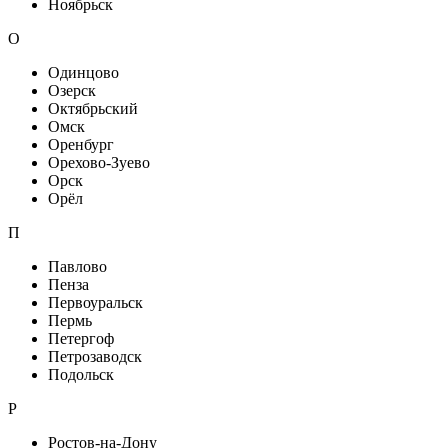
Ноябрьск
О
Одинцово
Озерск
Октябрьский
Омск
Оренбург
Орехово-Зуево
Орск
Орёл
П
Павлово
Пенза
Первоуральск
Пермь
Петергоф
Петрозаводск
Подольск
Р
Ростов-на-Дону