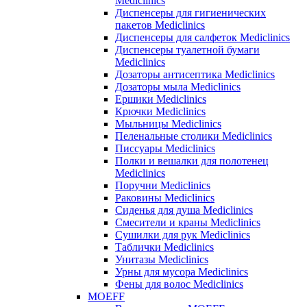
Mediclinics
Диспенсеры для гигиенических
пакетов Mediclinics
Диспенсеры для салфеток Mediclinics
Диспенсеры туалетной бумаги
Mediclinics
Дозаторы антисептика Mediclinics
Дозаторы мыла Mediclinics
Ершики Mediclinics
Крючки Mediclinics
Мыльницы Mediclinics
Пеленальные столики Mediclinics
Писсуары Mediclinics
Полки и вешалки для полотенец
Mediclinics
Поручни Mediclinics
Раковины Mediclinics
Сиденья для душа Mediclinics
Смесители и краны Mediclinics
Сушилки для рук Mediclinics
Таблички Mediclinics
Унитазы Mediclinics
Урны для мусора Mediclinics
Фены для волос Mediclinics
MOEFF