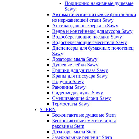
Порционно нажимные душевые
Sawy
Автоматические питьевые фонтанчики
из нержавеющей стали Sawy
Антивандальные зеркала Sawy
Ведра и контейнеры для мусора Sawy
Водосберегающие насадки Sawy
Водосберегающие смесители Sawy
Диспенсеры для бумажных полотенец
Sawy
Дозаторы мыла Sawy
Душевые лейки Sawy
Ершики для унитаза Sawy
Краны для писсуара Sawy
Поручни Sawy
Раковины Sawy
Сиденья для душа Sawy
Смешивающие блоки Sawy
Термостаты Sawy
STERN
Бесконтактные душевые Stern
Бесконтактные смесители для
раковины Stern
Дозаторы мыла Stern
Зазеркальные решения Stern