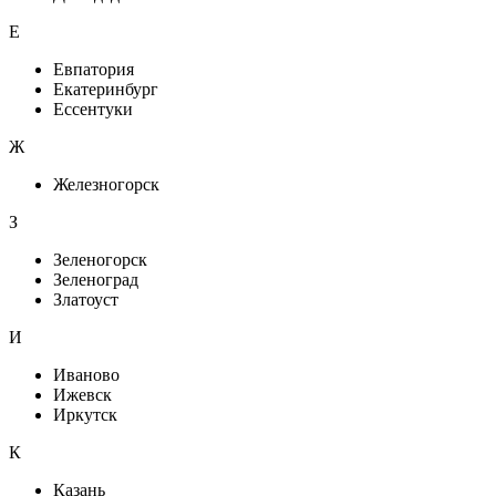
Е
Евпатория
Екатеринбург
Ессентуки
Ж
Железногорск
З
Зеленогорск
Зеленоград
Златоуст
И
Иваново
Ижевск
Иркутск
К
Казань