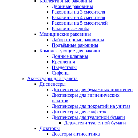
Коллективные раковины
Двойные раковины
Раковины на 3 смесителя
Раковины на 4 смесителя
Раковины на 5 смесителей
Раковины-желоба
Медицинские раковины
Лабораторные раковины
Подъёмные раковины
Комплектующие для раковин
Донные клапаны
Крепления
Пьедесталы
Сифоны
Аксессуары для туалета
Диспенсеры
Диспенсеры для бумажных полотенец
Диспенсеры для гигиенических
пакетов
Диспенсеры для покрытий на унитаз
Диспенсеры для салфеток
Диспенсеры для туалетной бумаги
Держатели туалетной бумаги
Дозаторы
Дозаторы антисептика