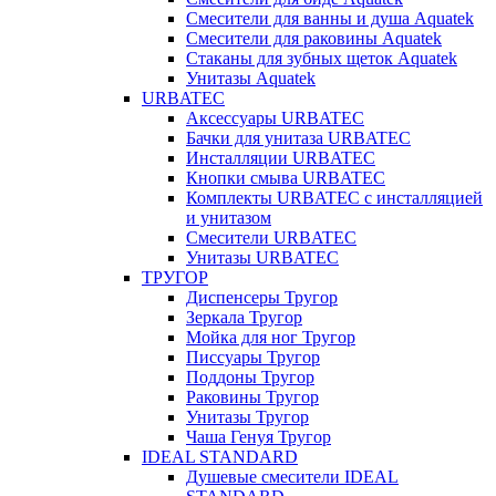
Смесители для ванны и душа Aquatek
Смесители для раковины Aquatek
Стаканы для зубных щеток Aquatek
Унитазы Aquatek
URBATEC
Аксессуары URBATEC
Бачки для унитаза URBATEC
Инсталляции URBATEC
Кнопки смыва URBATEC
Комплекты URBATEC с инсталляцией
и унитазом
Смесители URBATEC
Унитазы URBATEC
ТРУГОР
Диспенсеры Тругор
Зеркала Тругор
Мойка для ног Тругор
Писсуары Тругор
Поддоны Тругор
Раковины Тругор
Унитазы Тругор
Чаша Генуя Тругор
IDEAL STANDARD
Душевые смесители IDEAL