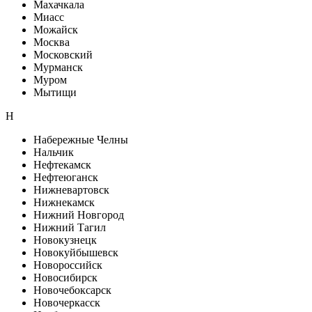
Махачкала
Миасс
Можайск
Москва
Московский
Мурманск
Муром
Мытищи
Н
Набережные Челны
Нальчик
Нефтекамск
Нефтеюганск
Нижневартовск
Нижнекамск
Нижний Новгород
Нижний Тагил
Новокузнецк
Новокуйбышевск
Новороссийск
Новосибирск
Новочебоксарск
Новочеркасск