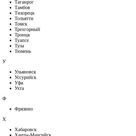
Таганрог
Тамбов
Тихорецк
Тольятти
Томск
Трехгорный
Троицк
Туапсе
Тула
Тюмень
У
Ульяновск
Уссурийск
Уфа
Ухта
Ф
Фрязино
Х
Хабаровск
Ханты-Мансийск