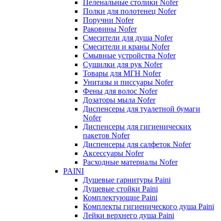
Пеленальные столики Nofer
Полки для полотенец Nofer
Поручни Nofer
Раковины Nofer
Смесители для душа Nofer
Смесители и краны Nofer
Смывные устройства Nofer
Сушилки для рук Nofer
Товары для МГН Nofer
Унитазы и писсуары Nofer
Фены для волос Nofer
Дозаторы мыла Nofer
Диспенсеры для туалетной бумаги
Nofer
Диспенсеры для гигиенических
пакетов Nofer
Диспенсеры для салфеток Nofer
Аксессуары Nofer
Расходные материалы Nofer
PAINI
Душевые гарнитуры Paini
Душевые стойки Paini
Комплектующие Paini
Комплекты гигиенического душа Paini
Лейки верхнего душа Paini