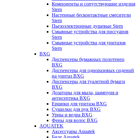
Компоненты и сопутствующие изделия
Stern
Настенные бесконтактные смесители
Stern
Пьезоэлектронные душевые Stern
Смывные устройства для писсуаров
Stern
Смывные устройства для унитазов
Stern
BXG
Диспенсеры бумажных полотенец
BXG
Диспенсеры для одноразовых сидений
на унитаз BXG
Диспенсеры для туалетной бумаги
BXG
Дозаторы для мыла, шампуня и
антисептика BXG
Ершики для унитаза BXG
Сушилки для рук BXG
Урны и ведра BXG
Фены для волос BXG
AQUATEK
Аксессуары Aquatek
Биде Aquatek