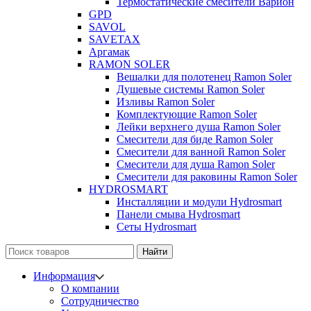
Термостатические смесители Варион
GPD
SAVOL
SAVETAX
Аргамак
RAMON SOLER
Вешалки для полотенец Ramon Soler
Душевые системы Ramon Soler
Изливы Ramon Soler
Комплектующие Ramon Soler
Лейки верхнего душа Ramon Soler
Смесители для биде Ramon Soler
Смесители для ванной Ramon Soler
Смесители для душа Ramon Soler
Смесители для раковины Ramon Soler
HYDROSMART
Инсталляции и модули Hydrosmart
Панели смыва Hydrosmart
Сеты Hydrosmart
Найти
Информация
О компании
Сотрудничество