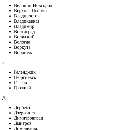
Великий Новгород
Верхняя Пышма
Владивосток
Владикавказ
Владимир
Волгоград
Волжский
Вологда
Воркута
Воронеж
Г
Геленджик
Георгиевск
Глазов
Грозный
Д
Дербент
Дзержинск
Димитровград
Дмитров
Домодедово