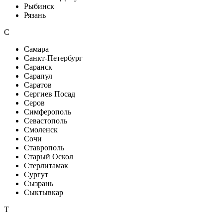
Рыбинск
Рязань
С
Самара
Санкт-Петербург
Саранск
Сарапул
Саратов
Сергиев Посад
Серов
Симферополь
Севастополь
Смоленск
Сочи
Ставрополь
Старый Оскол
Стерлитамак
Сургут
Сызрань
Сыктывкар
Т