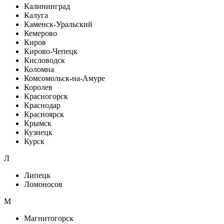
Калининград
Калуга
Каменск-Уральский
Кемерово
Киров
Кирово-Чепецк
Кисловодск
Коломна
Комсомольск-на-Амуре
Королев
Красногорск
Краснодар
Красноярск
Крымск
Кузнецк
Курск
Л
Липецк
Ломоносов
М
Магнитогорск