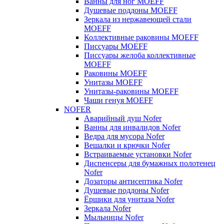
Ванны для ног MOEFF
Душевые поддоны MOEFF
Зеркала из нержавеющей стали
MOEFF
Коллективные раковины MOEFF
Писсуары MOEFF
Писсуары желоба коллективные
MOEFF
Раковины MOEFF
Унитазы MOEFF
Унитазы-раковины MOEFF
Чаши генуя MOEFF
NOFER
Аварийный душ Nofer
Ванны для инвалидов Nofer
Ведра для мусора Nofer
Вешалки и крючки Nofer
Встраиваемые установки Nofer
Диспенсеры для бумажных полотенец
Nofer
Дозаторы антисептика Nofer
Душевые поддоны Nofer
Ёршики для унитаза Nofer
Зеркала Nofer
Мыльницы Nofer