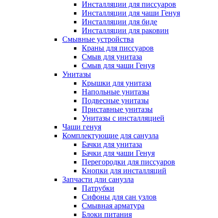
Инсталляции для писсуаров
Инсталляции для чаши Генуя
Инсталляции для биде
Инсталляции для раковин
Смывные устройства
Краны для писсуаров
Смыв для унитаза
Смыв для чаши Генуя
Унитазы
Крышки для унитаза
Напольные унитазы
Подвесные унитазы
Приставные унитазы
Унитазы с инсталляцией
Чаши генуя
Комплектующие для санузла
Бачки для унитаза
Бачки для чаши Генуя
Перегородки для писсуаров
Кнопки для инсталляций
Запчасти дли санузла
Патрубки
Сифоны для сан узлов
Смывная арматура
Блоки питания