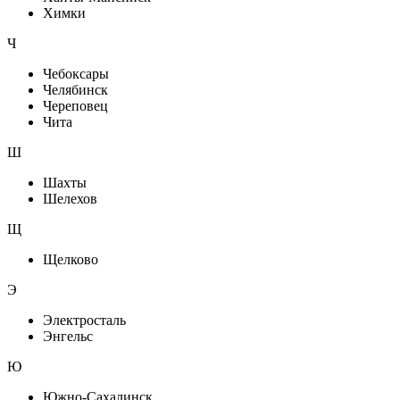
Химки
Ч
Чебоксары
Челябинск
Череповец
Чита
Ш
Шахты
Шелехов
Щ
Щелково
Э
Электросталь
Энгельс
Ю
Южно-Сахалинск