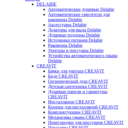
DELABIE
Автоматические душевые Delabie
Автоматические смесители для
раковины Delabie
Аксессуары Delabie
Дозаторы для мыла Delabie
Душевые поддоны Delabie
Источники питания Delabie
Раковины Delabie
Унитазы и писсуары Delabie
Устройства автоматического смыва
Delabie
CREAVIT
Бачки для унитаза CREAVIT
Биде CREAVIT
Гигиенический душ CREAVIT
Детская сантехника CREAVIT
Душевые панели и гарнитуры
CREAVIT
Инсталляции CREAVIT
Кнопки для инсталляций CREAVIT
Комплектующие CREAVIT
Механизмы смыва CREAVIT
Перегородки для писсуаров CREAVIT
Писсуары CREAVIT