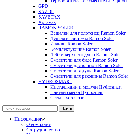
Термостатические смесители Варион
GPD
SAVOL
SAVETAX
Аргамак
RAMON SOLER
Вешалки для полотенец Ramon Soler
Душевые системы Ramon Soler
Изливы Ramon Soler
Комплектующие Ramon Soler
Лейки верхнего душа Ramon Soler
Смесители для биде Ramon Soler
Смесители для ванной Ramon Soler
Смесители для душа Ramon Soler
Смесители для раковины Ramon Soler
HYDROSMART
Инсталляции и модули Hydrosmart
Панели смыва Hydrosmart
Сеты Hydrosmart
Найти
Информация
О компании
Сотрудничество