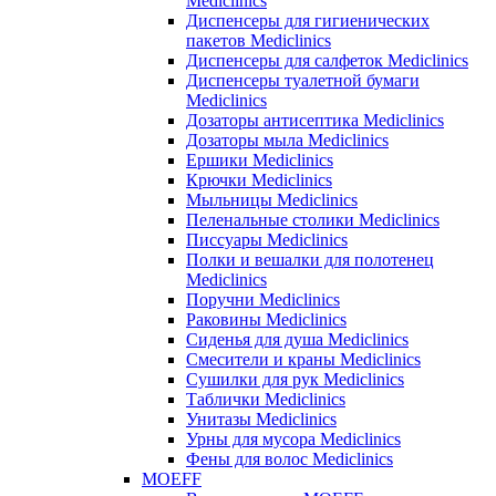
Mediclinics
Диспенсеры для гигиенических
пакетов Mediclinics
Диспенсеры для салфеток Mediclinics
Диспенсеры туалетной бумаги
Mediclinics
Дозаторы антисептика Mediclinics
Дозаторы мыла Mediclinics
Ершики Mediclinics
Крючки Mediclinics
Мыльницы Mediclinics
Пеленальные столики Mediclinics
Писсуары Mediclinics
Полки и вешалки для полотенец
Mediclinics
Поручни Mediclinics
Раковины Mediclinics
Сиденья для душа Mediclinics
Смесители и краны Mediclinics
Сушилки для рук Mediclinics
Таблички Mediclinics
Унитазы Mediclinics
Урны для мусора Mediclinics
Фены для волос Mediclinics
MOEFF