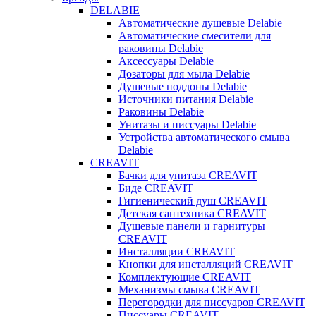
DELABIE
Автоматические душевые Delabie
Автоматические смесители для
раковины Delabie
Аксессуары Delabie
Дозаторы для мыла Delabie
Душевые поддоны Delabie
Источники питания Delabie
Раковины Delabie
Унитазы и писсуары Delabie
Устройства автоматического смыва
Delabie
CREAVIT
Бачки для унитаза CREAVIT
Биде CREAVIT
Гигиенический душ CREAVIT
Детская сантехника CREAVIT
Душевые панели и гарнитуры
CREAVIT
Инсталляции CREAVIT
Кнопки для инсталляций CREAVIT
Комплектующие CREAVIT
Механизмы смыва CREAVIT
Перегородки для писсуаров CREAVIT
Писсуары CREAVIT