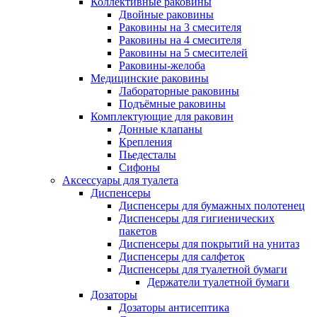
Коллективные раковины
Двойные раковины
Раковины на 3 смесителя
Раковины на 4 смесителя
Раковины на 5 смесителей
Раковины-желоба
Медицинские раковины
Лабораторные раковины
Подъёмные раковины
Комплектующие для раковин
Донные клапаны
Крепления
Пьедесталы
Сифоны
Аксессуары для туалета
Диспенсеры
Диспенсеры для бумажных полотенец
Диспенсеры для гигиенических
пакетов
Диспенсеры для покрытий на унитаз
Диспенсеры для салфеток
Диспенсеры для туалетной бумаги
Держатели туалетной бумаги
Дозаторы
Дозаторы антисептика