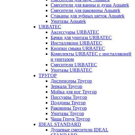
Смесители для ванны и душа Aquatek
Смесители для раковины Aquatek
Стаканы для зубных щеток Aquatek
Унитазы Aquatek
URBATEC
Аксессуары URBATEC
Бачки для унитаза URBATEC
Инсталляции URBATEC
Кнопки смыва URBATEC
Комплекты URBATEC с инсталляцией
и унитазом
Смесители URBATEC
Унитазы URBATEC
ТРУГОР
Диспенсеры Тругор
Зеркала Тругор
Мойка для ног Тругор
Писсуары Тругор
Поддоны Тругор
Раковины Тругор
Унитазы Тругор
Чаша Генуя Тругор
IDEAL STANDARD
Душевые смесители IDEAL