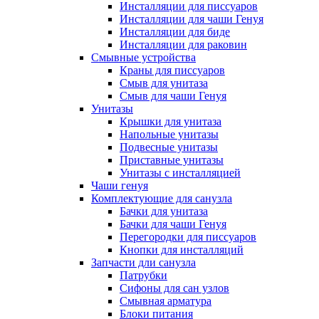
Инсталляции для писсуаров
Инсталляции для чаши Генуя
Инсталляции для биде
Инсталляции для раковин
Смывные устройства
Краны для писсуаров
Смыв для унитаза
Смыв для чаши Генуя
Унитазы
Крышки для унитаза
Напольные унитазы
Подвесные унитазы
Приставные унитазы
Унитазы с инсталляцией
Чаши генуя
Комплектующие для санузла
Бачки для унитаза
Бачки для чаши Генуя
Перегородки для писсуаров
Кнопки для инсталляций
Запчасти дли санузла
Патрубки
Сифоны для сан узлов
Смывная арматура
Блоки питания