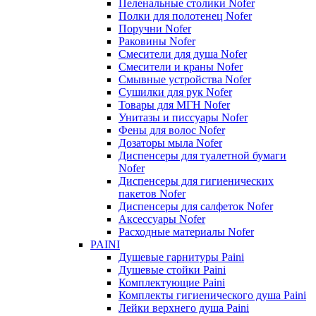
Пеленальные столики Nofer
Полки для полотенец Nofer
Поручни Nofer
Раковины Nofer
Смесители для душа Nofer
Смесители и краны Nofer
Смывные устройства Nofer
Сушилки для рук Nofer
Товары для МГН Nofer
Унитазы и писсуары Nofer
Фены для волос Nofer
Дозаторы мыла Nofer
Диспенсеры для туалетной бумаги
Nofer
Диспенсеры для гигиенических
пакетов Nofer
Диспенсеры для салфеток Nofer
Аксессуары Nofer
Расходные материалы Nofer
PAINI
Душевые гарнитуры Paini
Душевые стойки Paini
Комплектующие Paini
Комплекты гигиенического душа Paini
Лейки верхнего душа Paini