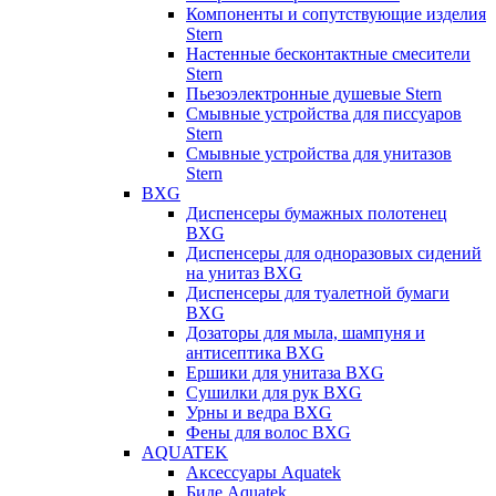
Компоненты и сопутствующие изделия
Stern
Настенные бесконтактные смесители
Stern
Пьезоэлектронные душевые Stern
Смывные устройства для писсуаров
Stern
Смывные устройства для унитазов
Stern
BXG
Диспенсеры бумажных полотенец
BXG
Диспенсеры для одноразовых сидений
на унитаз BXG
Диспенсеры для туалетной бумаги
BXG
Дозаторы для мыла, шампуня и
антисептика BXG
Ершики для унитаза BXG
Сушилки для рук BXG
Урны и ведра BXG
Фены для волос BXG
AQUATEK
Аксессуары Aquatek
Биде Aquatek