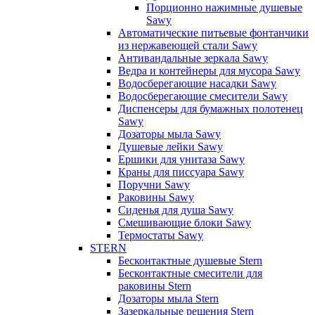
Порционно нажимные душевые
Sawy
Автоматические питьевые фонтанчики
из нержавеющей стали Sawy
Антивандальные зеркала Sawy
Ведра и контейнеры для мусора Sawy
Водосберегающие насадки Sawy
Водосберегающие смесители Sawy
Диспенсеры для бумажных полотенец
Sawy
Дозаторы мыла Sawy
Душевые лейки Sawy
Ершики для унитаза Sawy
Краны для писсуара Sawy
Поручни Sawy
Раковины Sawy
Сиденья для душа Sawy
Смешивающие блоки Sawy
Термостаты Sawy
STERN
Бесконтактные душевые Stern
Бесконтактные смесители для
раковины Stern
Дозаторы мыла Stern
Зазеркальные решения Stern