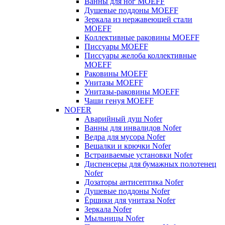
Ванны для ног MOEFF
Душевые поддоны MOEFF
Зеркала из нержавеющей стали
MOEFF
Коллективные раковины MOEFF
Писсуары MOEFF
Писсуары желоба коллективные
MOEFF
Раковины MOEFF
Унитазы MOEFF
Унитазы-раковины MOEFF
Чаши генуя MOEFF
NOFER
Аварийный душ Nofer
Ванны для инвалидов Nofer
Ведра для мусора Nofer
Вешалки и крючки Nofer
Встраиваемые установки Nofer
Диспенсеры для бумажных полотенец
Nofer
Дозаторы антисептика Nofer
Душевые поддоны Nofer
Ёршики для унитаза Nofer
Зеркала Nofer
Мыльницы Nofer