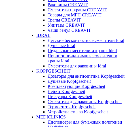
Раковины CREAVIT
Смесители и краны CREAVIT
Товары для МГН CREAVIT
Трапы CREAVIT
Унитазы CREAVIT
Чаши генуя CREAVIT
IDRAL
Детские бесконтактные смесители Idral
Душевые Idral
Педальные смесители и краны Idral
Порционно-нажимные смесители и
краны Idral
Смеcители для раковины Idral
KOPFGESCHEIT
Дозаторы для антисептика Kopfgescheit
Душевые Kopfgescheit
Комплектующие Kopfgescheit
Лейки Kopfgescheit
Писсуары Kopfgescheit
Смесители для раковины Kopfgescheit
Термостаты Kopfgescheit
Устройства смыва Kopfgescheit
MEDICLINICS
Диспенсеры для бумажных полотенец