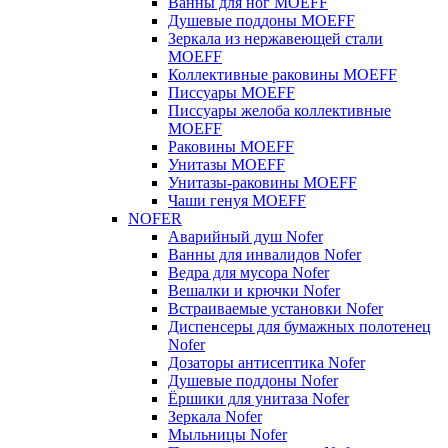
Ванны для ног MOEFF
Душевые поддоны MOEFF
Зеркала из нержавеющей стали
MOEFF
Коллективные раковины MOEFF
Писсуары MOEFF
Писсуары желоба коллективные
MOEFF
Раковины MOEFF
Унитазы MOEFF
Унитазы-раковины MOEFF
Чаши генуя MOEFF
NOFER
Аварийный душ Nofer
Ванны для инвалидов Nofer
Ведра для мусора Nofer
Вешалки и крючки Nofer
Встраиваемые установки Nofer
Диспенсеры для бумажных полотенец
Nofer
Дозаторы антисептика Nofer
Душевые поддоны Nofer
Ёршики для унитаза Nofer
Зеркала Nofer
Мыльницы Nofer