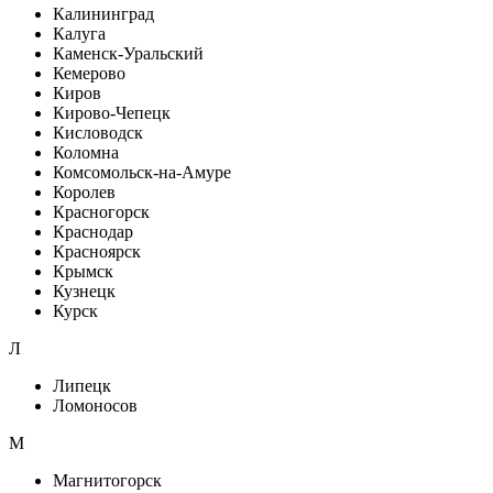
Калининград
Калуга
Каменск-Уральский
Кемерово
Киров
Кирово-Чепецк
Кисловодск
Коломна
Комсомольск-на-Амуре
Королев
Красногорск
Краснодар
Красноярск
Крымск
Кузнецк
Курск
Л
Липецк
Ломоносов
М
Магнитогорск