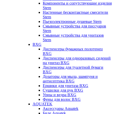
Компоненты и сопутствующие изделия
Stern
Настенные бесконтактные смесители
Stern
Пьезоэлектронные душевые Stern
Смывные устройства для писсуаров
Stern
Смывные устройства для унитазов
Stern
BXG
Диспенсеры бумажных полотенец
BXG
Диспенсеры для одноразовых сидений
на унитаз BXG
Диспенсеры для туалетной бумаги
BXG
Дозаторы для мыла, шампуня и
антисептика BXG
Ершики для унитаза BXG
Сушилки для рук BXG
Урны и ведра BXG
Фены для волос BXG
AQUATEK
Аксессуары Aquatek
Биде Aquatek