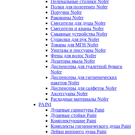
Пеленальные столики Nofer
Полки для полотенец Nofer
Поручни Nofer
Раковины Nofer
Смесители для душа Nofer
Смесители и краны Nofer
Смывные устройства Nofer
Сушилки для рук Nofer
Товары для МГН Nofer
Унитазы и писсуары Nofer
Фены для волос Nofer
Дозаторы мыла Nofer
Диспенсеры для туалетной бумаги
Nofer
Диспенсеры для гигиенических
пакетов Nofer
Диспенсеры для салфеток Nofer
Аксессуары Nofer
Расходные материалы Nofer
PAINI
Душевые гарнитуры Paini
Душевые стойки Paini
Комплектующие Paini
Комплекты гигиенического душа Paini
Лейки верхнего душа Paini