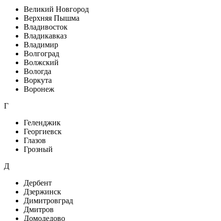
Великий Новгород
Верхняя Пышма
Владивосток
Владикавказ
Владимир
Волгоград
Волжский
Вологда
Воркута
Воронеж
Г
Геленджик
Георгиевск
Глазов
Грозный
Д
Дербент
Дзержинск
Димитровград
Дмитров
Домодедово