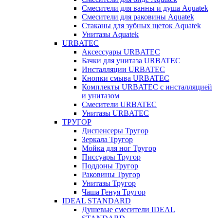
Смесители для ванны и душа Aquatek
Смесители для раковины Aquatek
Стаканы для зубных щеток Aquatek
Унитазы Aquatek
URBATEC
Аксессуары URBATEC
Бачки для унитаза URBATEC
Инсталляции URBATEC
Кнопки смыва URBATEC
Комплекты URBATEC с инсталляцией
и унитазом
Смесители URBATEC
Унитазы URBATEC
ТРУГОР
Диспенсеры Тругор
Зеркала Тругор
Мойка для ног Тругор
Писсуары Тругор
Поддоны Тругор
Раковины Тругор
Унитазы Тругор
Чаша Генуя Тругор
IDEAL STANDARD
Душевые смесители IDEAL