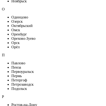
Ноябрьск
О
Одинцово
Озерск
Октябрьский
Омск
Оренбург
Орехово-Зуево
Орск
Орёл
П
Павлово
Пенза
Первоуральск
Пермь
Петергоф
Петрозаводск
Подольск
Р
Ростов-на-Дону