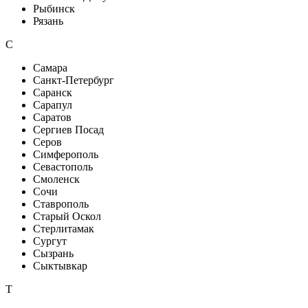
Рыбинск
Рязань
С
Самара
Санкт-Петербург
Саранск
Сарапул
Саратов
Сергиев Посад
Серов
Симферополь
Севастополь
Смоленск
Сочи
Ставрополь
Старый Оскол
Стерлитамак
Сургут
Сызрань
Сыктывкар
Т