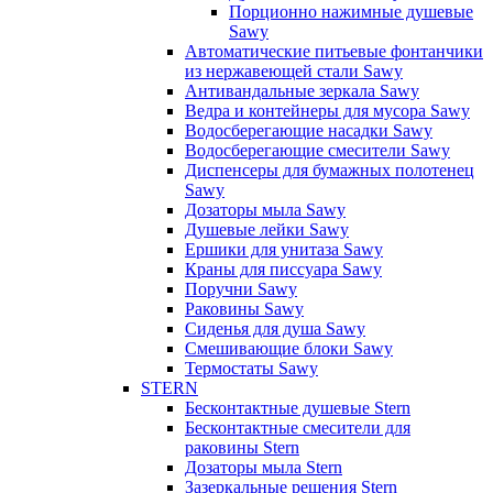
Порционно нажимные душевые
Sawy
Автоматические питьевые фонтанчики
из нержавеющей стали Sawy
Антивандальные зеркала Sawy
Ведра и контейнеры для мусора Sawy
Водосберегающие насадки Sawy
Водосберегающие смесители Sawy
Диспенсеры для бумажных полотенец
Sawy
Дозаторы мыла Sawy
Душевые лейки Sawy
Ершики для унитаза Sawy
Краны для писсуара Sawy
Поручни Sawy
Раковины Sawy
Сиденья для душа Sawy
Смешивающие блоки Sawy
Термостаты Sawy
STERN
Бесконтактные душевые Stern
Бесконтактные смесители для
раковины Stern
Дозаторы мыла Stern
Зазеркальные решения Stern