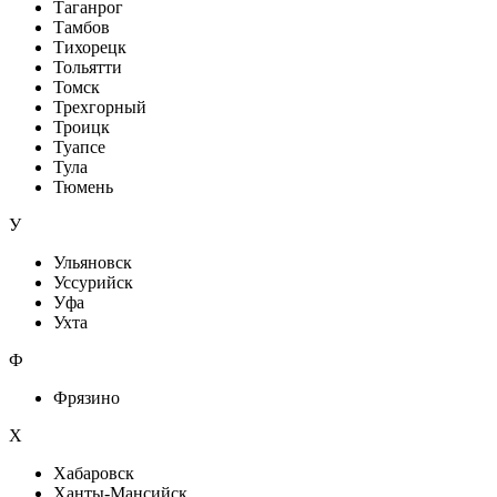
Таганрог
Тамбов
Тихорецк
Тольятти
Томск
Трехгорный
Троицк
Туапсе
Тула
Тюмень
У
Ульяновск
Уссурийск
Уфа
Ухта
Ф
Фрязино
Х
Хабаровск
Ханты-Мансийск