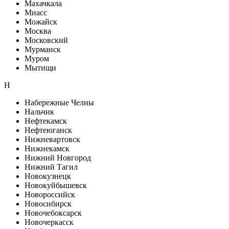
Махачкала
Миасс
Можайск
Москва
Московский
Мурманск
Муром
Мытищи
Н
Набережные Челны
Нальчик
Нефтекамск
Нефтеюганск
Нижневартовск
Нижнекамск
Нижний Новгород
Нижний Тагил
Новокузнецк
Новокуйбышевск
Новороссийск
Новосибирск
Новочебоксарск
Новочеркасск