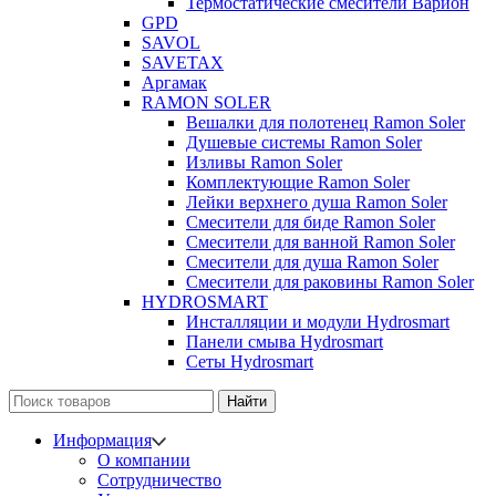
Термостатические смесители Варион
GPD
SAVOL
SAVETAX
Аргамак
RAMON SOLER
Вешалки для полотенец Ramon Soler
Душевые системы Ramon Soler
Изливы Ramon Soler
Комплектующие Ramon Soler
Лейки верхнего душа Ramon Soler
Смесители для биде Ramon Soler
Смесители для ванной Ramon Soler
Смесители для душа Ramon Soler
Смесители для раковины Ramon Soler
HYDROSMART
Инсталляции и модули Hydrosmart
Панели смыва Hydrosmart
Сеты Hydrosmart
Найти
Информация
О компании
Сотрудничество