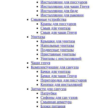
Инсталляции для писсуаров
Инсталляции для чаши Генуя
Инсталляции для биде
Инсталляции для раковин
Смывные устройства
Краны для писсуаров
Смыв для унитаза
Смыв для чаши Генуя
Унитазы
Крышки для унитаза
Напольные унитазы
Подвесные унитазы
Приставные унитазы
Унитазы с инсталляцией
Чаши генуя
Комплектующие для санузла
Бачки для унитаза
Бачки для чаши Генуя
Перегородки для писсуаров
Кнопки для инсталляций
Запчасти дли санузла
Патрубки
Сифоны для сан узлов
Смывная арматура
Блоки питания