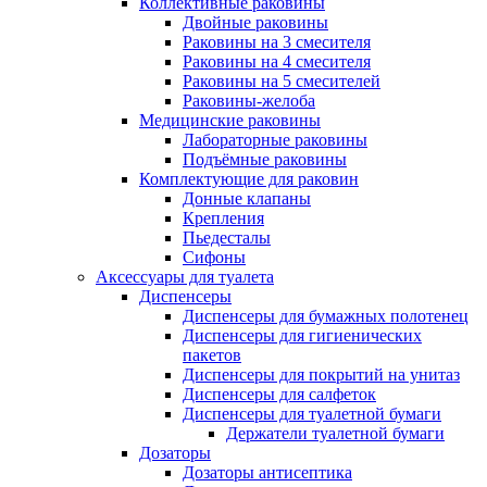
Коллективные раковины
Двойные раковины
Раковины на 3 смесителя
Раковины на 4 смесителя
Раковины на 5 смесителей
Раковины-желоба
Медицинские раковины
Лабораторные раковины
Подъёмные раковины
Комплектующие для раковин
Донные клапаны
Крепления
Пьедесталы
Сифоны
Аксессуары для туалета
Диспенсеры
Диспенсеры для бумажных полотенец
Диспенсеры для гигиенических
пакетов
Диспенсеры для покрытий на унитаз
Диспенсеры для салфеток
Диспенсеры для туалетной бумаги
Держатели туалетной бумаги
Дозаторы
Дозаторы антисептика