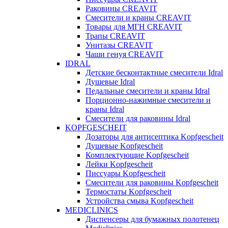
Раковины CREAVIT
Смесители и краны CREAVIT
Товары для МГН CREAVIT
Трапы CREAVIT
Унитазы CREAVIT
Чаши генуя CREAVIT
IDRAL
Детские бесконтактные смесители Idral
Душевые Idral
Педальные смесители и краны Idral
Порционно-нажимные смесители и
краны Idral
Смеcители для раковины Idral
KOPFGESCHEIT
Дозаторы для антисептика Kopfgescheit
Душевые Kopfgescheit
Комплектующие Kopfgescheit
Лейки Kopfgescheit
Писсуары Kopfgescheit
Смесители для раковины Kopfgescheit
Термостаты Kopfgescheit
Устройства смыва Kopfgescheit
MEDICLINICS
Диспенсеры для бумажных полотенец