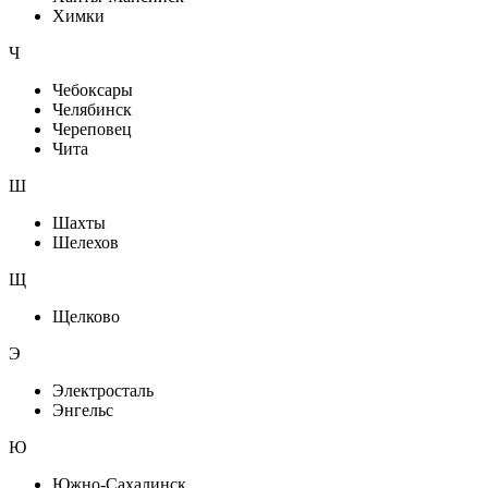
Химки
Ч
Чебоксары
Челябинск
Череповец
Чита
Ш
Шахты
Шелехов
Щ
Щелково
Э
Электросталь
Энгельс
Ю
Южно-Сахалинск