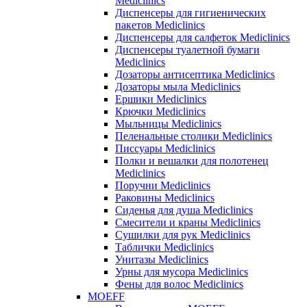
Mediclinics
Диспенсеры для гигиенических
пакетов Mediclinics
Диспенсеры для салфеток Mediclinics
Диспенсеры туалетной бумаги
Mediclinics
Дозаторы антисептика Mediclinics
Дозаторы мыла Mediclinics
Ершики Mediclinics
Крючки Mediclinics
Мыльницы Mediclinics
Пеленальные столики Mediclinics
Писсуары Mediclinics
Полки и вешалки для полотенец
Mediclinics
Поручни Mediclinics
Раковины Mediclinics
Сиденья для душа Mediclinics
Смесители и краны Mediclinics
Сушилки для рук Mediclinics
Таблички Mediclinics
Унитазы Mediclinics
Урны для мусора Mediclinics
Фены для волос Mediclinics
MOEFF