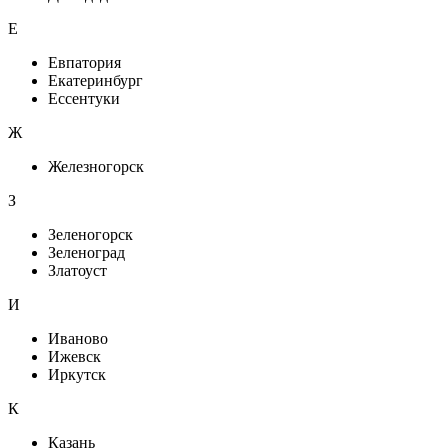
Е
Евпатория
Екатеринбург
Ессентуки
Ж
Железногорск
З
Зеленогорск
Зеленоград
Златоуст
И
Иваново
Ижевск
Иркутск
К
Казань