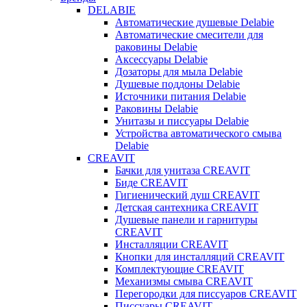
DELABIE
Автоматические душевые Delabie
Автоматические смесители для
раковины Delabie
Аксессуары Delabie
Дозаторы для мыла Delabie
Душевые поддоны Delabie
Источники питания Delabie
Раковины Delabie
Унитазы и писсуары Delabie
Устройства автоматического смыва
Delabie
CREAVIT
Бачки для унитаза CREAVIT
Биде CREAVIT
Гигиенический душ CREAVIT
Детская сантехника CREAVIT
Душевые панели и гарнитуры
CREAVIT
Инсталляции CREAVIT
Кнопки для инсталляций CREAVIT
Комплектующие CREAVIT
Механизмы смыва CREAVIT
Перегородки для писсуаров CREAVIT
Писсуары CREAVIT