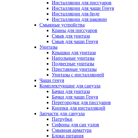
Инсталляции для писсуаров
Инсталляции для чаши Генуя
Инсталляции для биде
Инсталляции для раковин
Смывные устройства
Краны для писсуаров
Смыв для унитаза
Смыв для чаши Генуя
Унитазы
Крышки для унитаза
Напольные унитазы
Подвесные унитазы
Приставные унитазы
Унитазы с инсталляцией
Чаши генуя
Комплектующие для санузла
Бачки для унитаза
Бачки для чаши Генуя
Перегородки для писсуаров
Кнопки для инсталляций
Запчасти дли санузла
Патрубки
Сифоны для сан узлов
Смывная арматура
Блоки питания