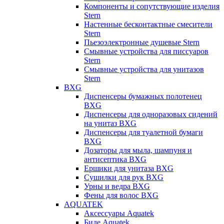
Компоненты и сопутствующие изделия
Stern
Настенные бесконтактные смесители
Stern
Пьезоэлектронные душевые Stern
Смывные устройства для писсуаров
Stern
Смывные устройства для унитазов
Stern
BXG
Диспенсеры бумажных полотенец
BXG
Диспенсеры для одноразовых сидений
на унитаз BXG
Диспенсеры для туалетной бумаги
BXG
Дозаторы для мыла, шампуня и
антисептика BXG
Ершики для унитаза BXG
Сушилки для рук BXG
Урны и ведра BXG
Фены для волос BXG
AQUATEK
Аксессуары Aquatek
Биде Aquatek