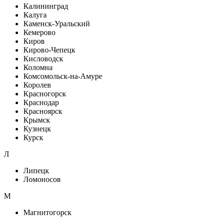
Калининград
Калуга
Каменск-Уральский
Кемерово
Киров
Кирово-Чепецк
Кисловодск
Коломна
Комсомольск-на-Амуре
Королев
Красногорск
Краснодар
Красноярск
Крымск
Кузнецк
Курск
Л
Липецк
Ломоносов
М
Магнитогорск