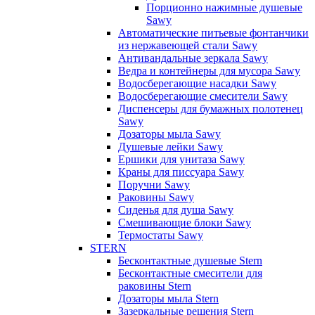
Порционно нажимные душевые
Sawy
Автоматические питьевые фонтанчики
из нержавеющей стали Sawy
Антивандальные зеркала Sawy
Ведра и контейнеры для мусора Sawy
Водосберегающие насадки Sawy
Водосберегающие смесители Sawy
Диспенсеры для бумажных полотенец
Sawy
Дозаторы мыла Sawy
Душевые лейки Sawy
Ершики для унитаза Sawy
Краны для писсуара Sawy
Поручни Sawy
Раковины Sawy
Сиденья для душа Sawy
Смешивающие блоки Sawy
Термостаты Sawy
STERN
Бесконтактные душевые Stern
Бесконтактные смесители для
раковины Stern
Дозаторы мыла Stern
Зазеркальные решения Stern