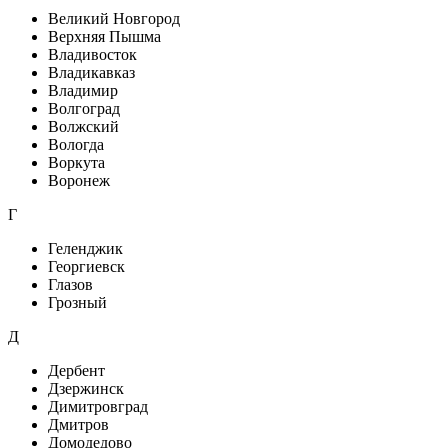
Великий Новгород
Верхняя Пышма
Владивосток
Владикавказ
Владимир
Волгоград
Волжский
Вологда
Воркута
Воронеж
Г
Геленджик
Георгиевск
Глазов
Грозный
Д
Дербент
Дзержинск
Димитровград
Дмитров
Домодедово