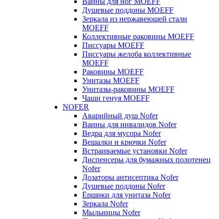
Ванны для ног MOEFF
Душевые поддоны MOEFF
Зеркала из нержавеющей стали
MOEFF
Коллективные раковины MOEFF
Писсуары MOEFF
Писсуары желоба коллективные
MOEFF
Раковины MOEFF
Унитазы MOEFF
Унитазы-раковины MOEFF
Чаши генуя MOEFF
NOFER
Аварийный душ Nofer
Ванны для инвалидов Nofer
Ведра для мусора Nofer
Вешалки и крючки Nofer
Встраиваемые установки Nofer
Диспенсеры для бумажных полотенец
Nofer
Дозаторы антисептика Nofer
Душевые поддоны Nofer
Ёршики для унитаза Nofer
Зеркала Nofer
Мыльницы Nofer