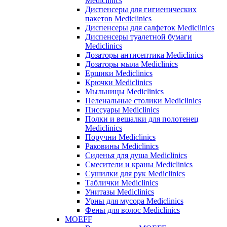
Mediclinics
Диспенсеры для гигиенических
пакетов Mediclinics
Диспенсеры для салфеток Mediclinics
Диспенсеры туалетной бумаги
Mediclinics
Дозаторы антисептика Mediclinics
Дозаторы мыла Mediclinics
Ершики Mediclinics
Крючки Mediclinics
Мыльницы Mediclinics
Пеленальные столики Mediclinics
Писсуары Mediclinics
Полки и вешалки для полотенец
Mediclinics
Поручни Mediclinics
Раковины Mediclinics
Сиденья для душа Mediclinics
Смесители и краны Mediclinics
Сушилки для рук Mediclinics
Таблички Mediclinics
Унитазы Mediclinics
Урны для мусора Mediclinics
Фены для волос Mediclinics
MOEFF