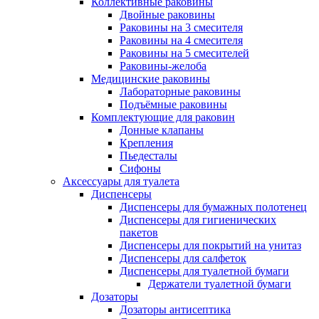
Коллективные раковины
Двойные раковины
Раковины на 3 смесителя
Раковины на 4 смесителя
Раковины на 5 смесителей
Раковины-желоба
Медицинские раковины
Лабораторные раковины
Подъёмные раковины
Комплектующие для раковин
Донные клапаны
Крепления
Пьедесталы
Сифоны
Аксессуары для туалета
Диспенсеры
Диспенсеры для бумажных полотенец
Диспенсеры для гигиенических
пакетов
Диспенсеры для покрытий на унитаз
Диспенсеры для салфеток
Диспенсеры для туалетной бумаги
Держатели туалетной бумаги
Дозаторы
Дозаторы антисептика