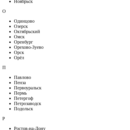
Ноябрьск
О
Одинцово
Озерск
Октябрьский
Омск
Оренбург
Орехово-Зуево
Орск
Орёл
П
Павлово
Пенза
Первоуральск
Пермь
Петергоф
Петрозаводск
Подольск
Р
Ростов-на-Дону