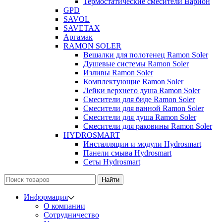
Термостатические смесители Варион
GPD
SAVOL
SAVETAX
Аргамак
RAMON SOLER
Вешалки для полотенец Ramon Soler
Душевые системы Ramon Soler
Изливы Ramon Soler
Комплектующие Ramon Soler
Лейки верхнего душа Ramon Soler
Смесители для биде Ramon Soler
Смесители для ванной Ramon Soler
Смесители для душа Ramon Soler
Смесители для раковины Ramon Soler
HYDROSMART
Инсталляции и модули Hydrosmart
Панели смыва Hydrosmart
Сеты Hydrosmart
Найти
Информация
О компании
Сотрудничество