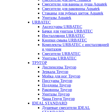
Смесители для ванны и душа Aquatek
Смесители для раковины Aquatek
Стаканы для зубных щеток Aquatek
Унитазы Aquatek
URBATEC
Аксессуары URBATEC
Бачки для унитаза URBATEC
Инсталляции URBATEC
Кнопки смыва URBATEC
Комплекты URBATEC с инсталляцией
и унитазом
Смесители URBATEC
Унитазы URBATEC
ТРУГОР
Диспенсеры Тругор
Зеркала Тругор
Мойка для ног Тругор
Писсуары Тругор
Поддоны Тругор
Раковины Тругор
Унитазы Тругор
Чаша Генуя Тругор
IDEAL STANDARD
Душевые смесители IDEAL