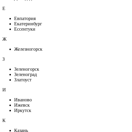
Е
Евпатория
Екатеринбург
Ессентуки
Ж
Железногорск
З
Зеленогорск
Зеленоград
Златоуст
И
Иваново
Ижевск
Иркутск
К
Казань