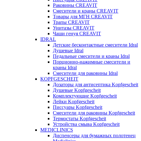
Раковины CREAVIT
Смесители и краны CREAVIT
Товары для МГН CREAVIT
Трапы CREAVIT
Унитазы CREAVIT
Чаши генуя CREAVIT
IDRAL
Детские бесконтактные смесители Idral
Душевые Idral
Педальные смесители и краны Idral
Порционно-нажимные смесители и
краны Idral
Смеcители для раковины Idral
KOPFGESCHEIT
Дозаторы для антисептика Kopfgescheit
Душевые Kopfgescheit
Комплектующие Kopfgescheit
Лейки Kopfgescheit
Писсуары Kopfgescheit
Смесители для раковины Kopfgescheit
Термостаты Kopfgescheit
Устройства смыва Kopfgescheit
MEDICLINICS
Диспенсеры для бумажных полотенец