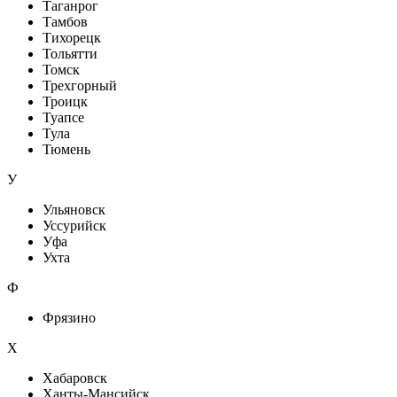
Таганрог
Тамбов
Тихорецк
Тольятти
Томск
Трехгорный
Троицк
Туапсе
Тула
Тюмень
У
Ульяновск
Уссурийск
Уфа
Ухта
Ф
Фрязино
Х
Хабаровск
Ханты-Мансийск