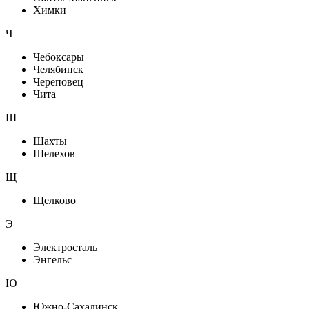
Химки
Ч
Чебоксары
Челябинск
Череповец
Чита
Ш
Шахты
Шелехов
Щ
Щелково
Э
Электросталь
Энгельс
Ю
Южно-Сахалинск