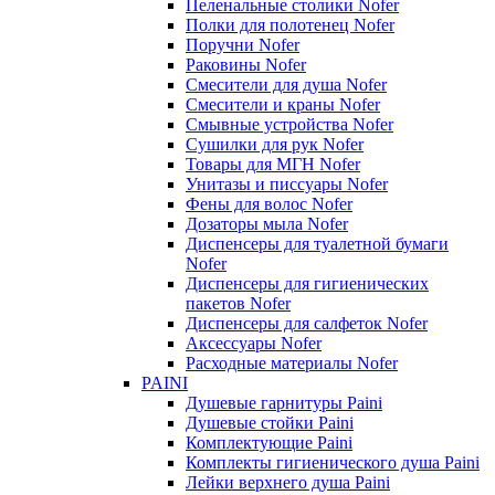
Пеленальные столики Nofer
Полки для полотенец Nofer
Поручни Nofer
Раковины Nofer
Смесители для душа Nofer
Смесители и краны Nofer
Смывные устройства Nofer
Сушилки для рук Nofer
Товары для МГН Nofer
Унитазы и писсуары Nofer
Фены для волос Nofer
Дозаторы мыла Nofer
Диспенсеры для туалетной бумаги
Nofer
Диспенсеры для гигиенических
пакетов Nofer
Диспенсеры для салфеток Nofer
Аксессуары Nofer
Расходные материалы Nofer
PAINI
Душевые гарнитуры Paini
Душевые стойки Paini
Комплектующие Paini
Комплекты гигиенического душа Paini
Лейки верхнего душа Paini