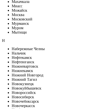
Махачкала
Миасс
Можайск
Москва
Московский
Мурманск
Муром
Мытищи
Н
Набережные Челны
Нальчик
Нефтекамск
Нефтеюганск
Нижневартовск
Нижнекамск
Нижний Новгород
Нижний Тагил
Новокузнецк
Новокуйбышевск
Новороссийск
Новосибирск
Новочебоксарск
Новочеркасск