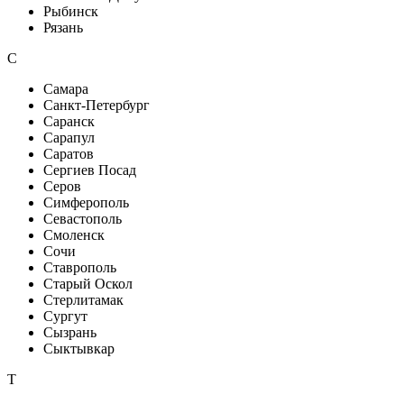
Рыбинск
Рязань
С
Самара
Санкт-Петербург
Саранск
Сарапул
Саратов
Сергиев Посад
Серов
Симферополь
Севастополь
Смоленск
Сочи
Ставрополь
Старый Оскол
Стерлитамак
Сургут
Сызрань
Сыктывкар
Т