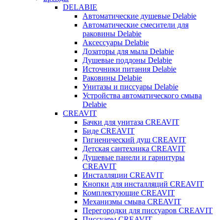
DELABIE
Автоматические душевые Delabie
Автоматические смесители для
раковины Delabie
Аксессуары Delabie
Дозаторы для мыла Delabie
Душевые поддоны Delabie
Источники питания Delabie
Раковины Delabie
Унитазы и писсуары Delabie
Устройства автоматического смыва
Delabie
CREAVIT
Бачки для унитаза CREAVIT
Биде CREAVIT
Гигиенический душ CREAVIT
Детская сантехника CREAVIT
Душевые панели и гарнитуры
CREAVIT
Инсталляции CREAVIT
Кнопки для инсталляций CREAVIT
Комплектующие CREAVIT
Механизмы смыва CREAVIT
Перегородки для писсуаров CREAVIT
Писсуары CREAVIT