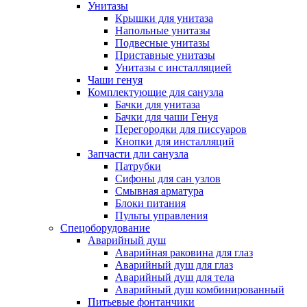
Унитазы
Крышки для унитаза
Напольные унитазы
Подвесные унитазы
Приставные унитазы
Унитазы с инсталляцией
Чаши генуя
Комплектующие для санузла
Бачки для унитаза
Бачки для чаши Генуя
Перегородки для писсуаров
Кнопки для инсталляций
Запчасти дли санузла
Патрубки
Сифоны для сан узлов
Смывная арматура
Блоки питания
Пульты управления
Спецоборудование
Аварийный душ
Аварийная раковина для глаз
Аварийный душ для глаз
Аварийный душ для тела
Аварийный душ комбинированный
Питьевые фонтанчики