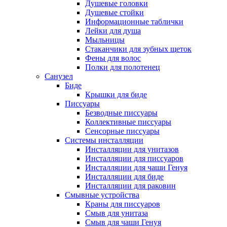
Душевые головки
Душевые стойки
Информационные таблички
Лейки для душа
Мыльницы
Стаканчики для зубных щеток
Фены для волос
Полки для полотенец
Санузел
Биде
Крышки для биде
Писсуары
Безводные писсуары
Коллективные писсуары
Сенсорные писсуары
Системы инсталляции
Инсталляции для унитазов
Инсталляции для писсуаров
Инсталляции для чаши Генуя
Инсталляции для биде
Инсталляции для раковин
Смывные устройства
Краны для писсуаров
Смыв для унитаза
Смыв для чаши Генуя