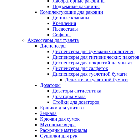
Лабораторные раковины
Подъёмные раковины
Комплектующие для раковин
Донные клапаны
Крепления
Пьедесталы
Сифоны
Аксессуары для туалета
Диспенсеры
Диспенсеры для бумажных полотенец
Диспенсеры для гигиенических пакетов
Диспенсеры для покрытий на унитаз
Диспенсеры для салфеток
Диспенсеры для туалетной бумаги
Держатели туалетной бумаги
Дозаторы
Дозаторы антисептика
Дозаторы мыла
Стойки для дозаторов
Ершики для унитаза
Зеркала
Крючки для сумок
Мусорные вёдра
Расходные материалы
Сушилки для рук