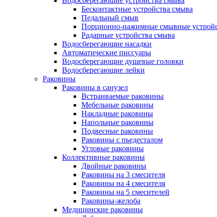
Водосберегающие устройства смыва
Бесконтактные устройства смыва
Педальный смыв
Порционно-нажимные смывные устрой
Радарные устройства смыва
Водосберегающие насадки
Автоматические писсуары
Водосберегающие душевые головки
Водосберегающие лейки
Раковины
Раковины в санузел
Встраиваемые раковины
Мебельные раковины
Накладные раковины
Напольные раковины
Подвесные раковины
Раковины с пьедесталом
Угловые раковины
Коллективные раковины
Двойные раковины
Раковины на 3 смесителя
Раковины на 4 смесителя
Раковины на 5 смесителей
Раковины-желоба
Медицинские раковины