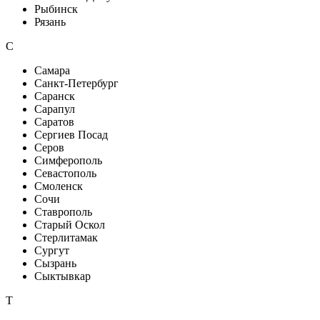
Рыбинск
Рязань
С
Самара
Санкт-Петербург
Саранск
Сарапул
Саратов
Сергиев Посад
Серов
Симферополь
Севастополь
Смоленск
Сочи
Ставрополь
Старый Оскол
Стерлитамак
Сургут
Сызрань
Сыктывкар
Т