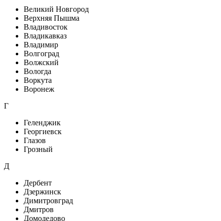
Великий Новгород
Верхняя Пышма
Владивосток
Владикавказ
Владимир
Волгоград
Волжский
Вологда
Воркута
Воронеж
Г
Геленджик
Георгиевск
Глазов
Грозный
Д
Дербент
Дзержинск
Димитровград
Дмитров
Домодедово