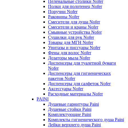
Пеленальные столики Nofer
Полки для полотенец Nofer
Поручни Nofer
Раковины Nofer
Смесители для душа Nofer
Смесители и краны Nofer
Смывные устройства Nofer
Сушилки для рук Nofer
Товары для МГН Nofer
Унитазы и писсуары Nofer
Фены для волос Nofer
Дозаторы мыла Nofer
Диспенсеры для туалетной бумаги
Nofer
Диспенсеры для гигиенических
пакетов Nofer
Диспенсеры для салфеток Nofer
Аксессуары Nofer
Расходные материалы Nofer
PAINI
Душевые гарнитуры Paini
Душевые стойки Paini
Комплектующие Paini
Комплекты гигиенического душа Paini
Лейки верхнего душа Paini