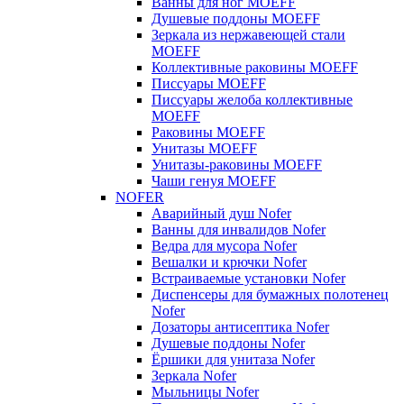
Ванны для ног MOEFF
Душевые поддоны MOEFF
Зеркала из нержавеющей стали
MOEFF
Коллективные раковины MOEFF
Писсуары MOEFF
Писсуары желоба коллективные
MOEFF
Раковины MOEFF
Унитазы MOEFF
Унитазы-раковины MOEFF
Чаши генуя MOEFF
NOFER
Аварийный душ Nofer
Ванны для инвалидов Nofer
Ведра для мусора Nofer
Вешалки и крючки Nofer
Встраиваемые установки Nofer
Диспенсеры для бумажных полотенец
Nofer
Дозаторы антисептика Nofer
Душевые поддоны Nofer
Ёршики для унитаза Nofer
Зеркала Nofer
Мыльницы Nofer