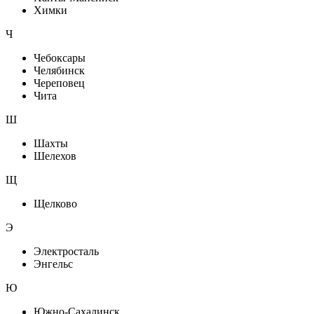
Химки
Ч
Чебоксары
Челябинск
Череповец
Чита
Ш
Шахты
Шелехов
Щ
Щелково
Э
Электросталь
Энгельс
Ю
Южно-Сахалинск