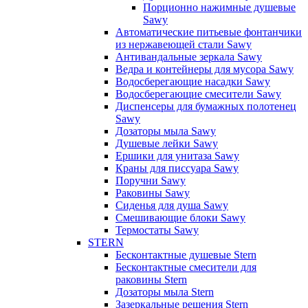
Порционно нажимные душевые
Sawy
Автоматические питьевые фонтанчики
из нержавеющей стали Sawy
Антивандальные зеркала Sawy
Ведра и контейнеры для мусора Sawy
Водосберегающие насадки Sawy
Водосберегающие смесители Sawy
Диспенсеры для бумажных полотенец
Sawy
Дозаторы мыла Sawy
Душевые лейки Sawy
Ершики для унитаза Sawy
Краны для писсуара Sawy
Поручни Sawy
Раковины Sawy
Сиденья для душа Sawy
Смешивающие блоки Sawy
Термостаты Sawy
STERN
Бесконтактные душевые Stern
Бесконтактные смесители для
раковины Stern
Дозаторы мыла Stern
Зазеркальные решения Stern