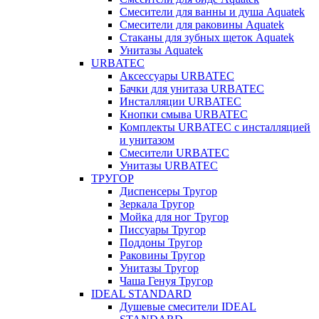
Смесители для ванны и душа Aquatek
Смесители для раковины Aquatek
Стаканы для зубных щеток Aquatek
Унитазы Aquatek
URBATEC
Аксессуары URBATEC
Бачки для унитаза URBATEC
Инсталляции URBATEC
Кнопки смыва URBATEC
Комплекты URBATEC с инсталляцией
и унитазом
Смесители URBATEC
Унитазы URBATEC
ТРУГОР
Диспенсеры Тругор
Зеркала Тругор
Мойка для ног Тругор
Писсуары Тругор
Поддоны Тругор
Раковины Тругор
Унитазы Тругор
Чаша Генуя Тругор
IDEAL STANDARD
Душевые смесители IDEAL