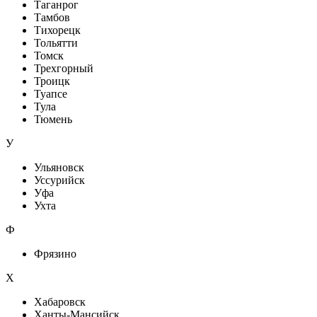
Таганрог
Тамбов
Тихорецк
Тольятти
Томск
Трехгорный
Троицк
Туапсе
Тула
Тюмень
У
Ульяновск
Уссурийск
Уфа
Ухта
Ф
Фрязино
Х
Хабаровск
Ханты-Мансийск