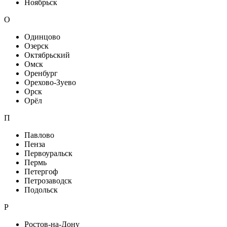
Ноябрьск
О
Одинцово
Озерск
Октябрьский
Омск
Оренбург
Орехово-Зуево
Орск
Орёл
П
Павлово
Пенза
Первоуральск
Пермь
Петергоф
Петрозаводск
Подольск
Р
Ростов-на-Дону