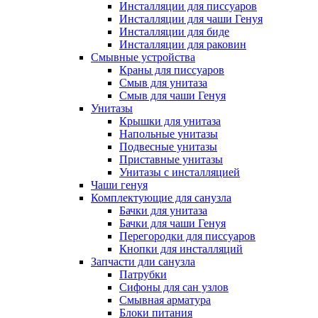
Инсталляции для писсуаров
Инсталляции для чаши Генуя
Инсталляции для биде
Инсталляции для раковин
Смывные устройства
Краны для писсуаров
Смыв для унитаза
Смыв для чаши Генуя
Унитазы
Крышки для унитаза
Напольные унитазы
Подвесные унитазы
Приставные унитазы
Унитазы с инсталляцией
Чаши генуя
Комплектующие для санузла
Бачки для унитаза
Бачки для чаши Генуя
Перегородки для писсуаров
Кнопки для инсталляций
Запчасти дли санузла
Патрубки
Сифоны для сан узлов
Смывная арматура
Блоки питания