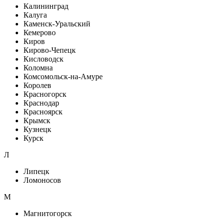
Калининград
Калуга
Каменск-Уральский
Кемерово
Киров
Кирово-Чепецк
Кисловодск
Коломна
Комсомольск-на-Амуре
Королев
Красногорск
Краснодар
Красноярск
Крымск
Кузнецк
Курск
Л
Липецк
Ломоносов
М
Магнитогорск