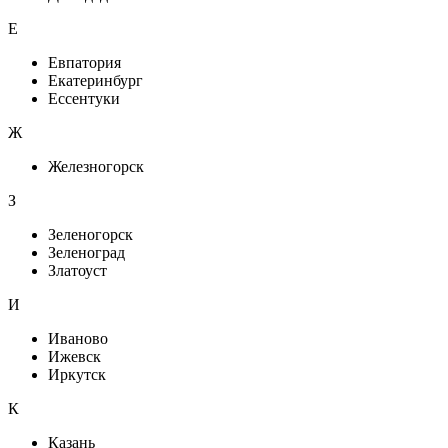
Е
Евпатория
Екатеринбург
Ессентуки
Ж
Железногорск
З
Зеленогорск
Зеленоград
Златоуст
И
Иваново
Ижевск
Иркутск
К
Казань