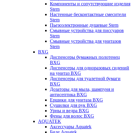
Компоненты и сопутствующие изделия
Stern
Настенные бесконтактные смесители
Stern
Пьезоэлектронные душевые Stern
Смывные устройства для писсуаров
Stern
Смывные устройства для унитазов
Stern
BXG
Диспенсеры бумажных полотенец
BXG
Диспенсеры для одноразовых сидений
на унитаз BXG
Диспенсеры для туалетной бумаги
BXG
Дозаторы для мыла, шампуня и
антисептика BXG
Ершики для унитаза BXG
Сушилки для рук BXG
Урны и ведра BXG
Фены для волос BXG
AQUATEK
Аксессуары Aquatek
Биде Aquatek