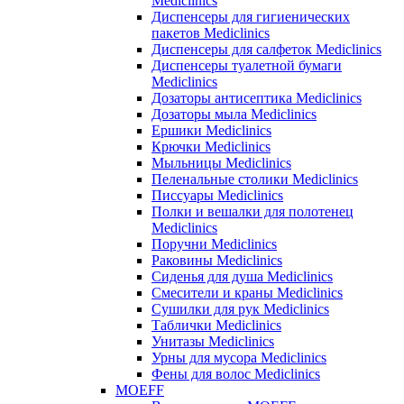
Mediclinics
Диспенсеры для гигиенических
пакетов Mediclinics
Диспенсеры для салфеток Mediclinics
Диспенсеры туалетной бумаги
Mediclinics
Дозаторы антисептика Mediclinics
Дозаторы мыла Mediclinics
Ершики Mediclinics
Крючки Mediclinics
Мыльницы Mediclinics
Пеленальные столики Mediclinics
Писсуары Mediclinics
Полки и вешалки для полотенец
Mediclinics
Поручни Mediclinics
Раковины Mediclinics
Сиденья для душа Mediclinics
Смесители и краны Mediclinics
Сушилки для рук Mediclinics
Таблички Mediclinics
Унитазы Mediclinics
Урны для мусора Mediclinics
Фены для волос Mediclinics
MOEFF