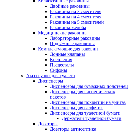
Коллективные раковины
Двойные раковины
Раковины на 3 смесителя
Раковины на 4 смесителя
Раковины на 5 смесителей
Раковины-желоба
Медицинские раковины
Лабораторные раковины
Подъёмные раковины
Комплектующие для раковин
Донные клапаны
Крепления
Пьедесталы
Сифоны
Аксессуары для туалета
Диспенсеры
Диспенсеры для бумажных полотенец
Диспенсеры для гигиенических
пакетов
Диспенсеры для покрытий на унитаз
Диспенсеры для салфеток
Диспенсеры для туалетной бумаги
Держатели туалетной бумаги
Дозаторы
Дозаторы антисептика