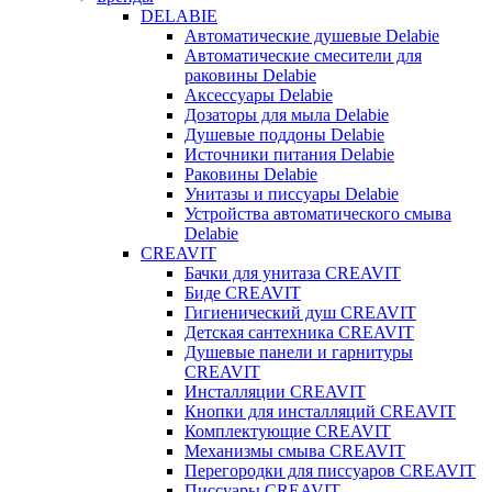
DELABIE
Автоматические душевые Delabie
Автоматические смесители для
раковины Delabie
Аксессуары Delabie
Дозаторы для мыла Delabie
Душевые поддоны Delabie
Источники питания Delabie
Раковины Delabie
Унитазы и писсуары Delabie
Устройства автоматического смыва
Delabie
CREAVIT
Бачки для унитаза CREAVIT
Биде CREAVIT
Гигиенический душ CREAVIT
Детская сантехника CREAVIT
Душевые панели и гарнитуры
CREAVIT
Инсталляции CREAVIT
Кнопки для инсталляций CREAVIT
Комплектующие CREAVIT
Механизмы смыва CREAVIT
Перегородки для писсуаров CREAVIT
Писсуары CREAVIT