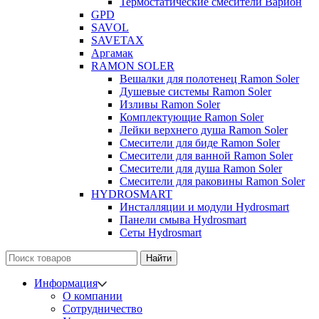
Термостатические смесители Варион
GPD
SAVOL
SAVETAX
Аргамак
RAMON SOLER
Вешалки для полотенец Ramon Soler
Душевые системы Ramon Soler
Изливы Ramon Soler
Комплектующие Ramon Soler
Лейки верхнего душа Ramon Soler
Смесители для биде Ramon Soler
Смесители для ванной Ramon Soler
Смесители для душа Ramon Soler
Смесители для раковины Ramon Soler
HYDROSMART
Инсталляции и модули Hydrosmart
Панели смыва Hydrosmart
Сеты Hydrosmart
Найти
Информация
О компании
Сотрудничество