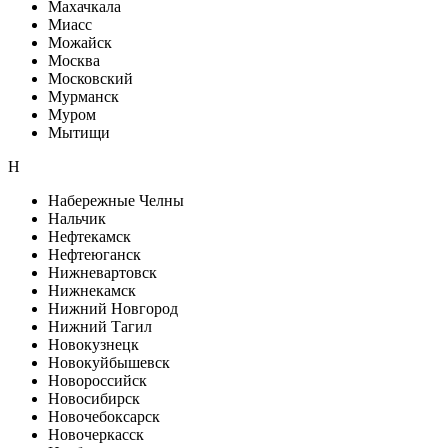
Махачкала
Миасс
Можайск
Москва
Московский
Мурманск
Муром
Мытищи
Н
Набережные Челны
Нальчик
Нефтекамск
Нефтеюганск
Нижневартовск
Нижнекамск
Нижний Новгород
Нижний Тагил
Новокузнецк
Новокуйбышевск
Новороссийск
Новосибирск
Новочебоксарск
Новочеркасск