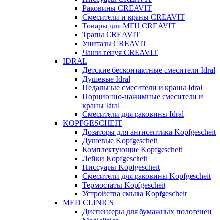
Раковины CREAVIT
Смесители и краны CREAVIT
Товары для МГН CREAVIT
Трапы CREAVIT
Унитазы CREAVIT
Чаши генуя CREAVIT
IDRAL
Детские бесконтактные смесители Idral
Душевые Idral
Педальные смесители и краны Idral
Порционно-нажимные смесители и
краны Idral
Смеcители для раковины Idral
KOPFGESCHEIT
Дозаторы для антисептика Kopfgescheit
Душевые Kopfgescheit
Комплектующие Kopfgescheit
Лейки Kopfgescheit
Писсуары Kopfgescheit
Смесители для раковины Kopfgescheit
Термостаты Kopfgescheit
Устройства смыва Kopfgescheit
MEDICLINICS
Диспенсеры для бумажных полотенец