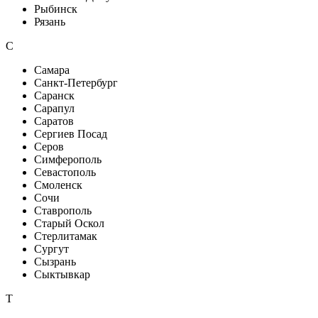
Рыбинск
Рязань
С
Самара
Санкт-Петербург
Саранск
Сарапул
Саратов
Сергиев Посад
Серов
Симферополь
Севастополь
Смоленск
Сочи
Ставрополь
Старый Оскол
Стерлитамак
Сургут
Сызрань
Сыктывкар
Т