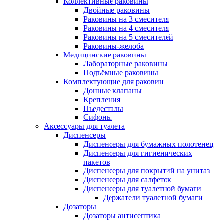
Коллективные раковины
Двойные раковины
Раковины на 3 смесителя
Раковины на 4 смесителя
Раковины на 5 смесителей
Раковины-желоба
Медицинские раковины
Лабораторные раковины
Подъёмные раковины
Комплектующие для раковин
Донные клапаны
Крепления
Пьедесталы
Сифоны
Аксессуары для туалета
Диспенсеры
Диспенсеры для бумажных полотенец
Диспенсеры для гигиенических
пакетов
Диспенсеры для покрытий на унитаз
Диспенсеры для салфеток
Диспенсеры для туалетной бумаги
Держатели туалетной бумаги
Дозаторы
Дозаторы антисептика