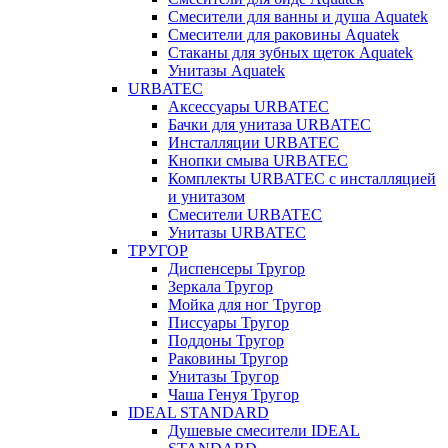
Смесители для ванны и душа Aquatek
Смесители для раковины Aquatek
Стаканы для зубных щеток Aquatek
Унитазы Aquatek
URBATEC
Аксессуары URBATEC
Бачки для унитаза URBATEC
Инсталляции URBATEC
Кнопки смыва URBATEC
Комплекты URBATEC с инсталляцией
и унитазом
Смесители URBATEC
Унитазы URBATEC
ТРУГОР
Диспенсеры Тругор
Зеркала Тругор
Мойка для ног Тругор
Писсуары Тругор
Поддоны Тругор
Раковины Тругор
Унитазы Тругор
Чаша Генуя Тругор
IDEAL STANDARD
Душевые смесители IDEAL