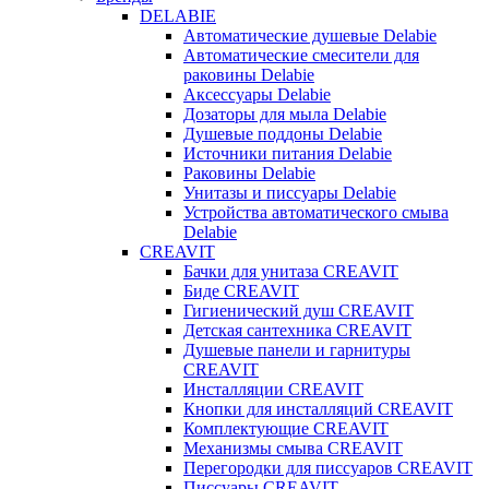
DELABIE
Автоматические душевые Delabie
Автоматические смесители для
раковины Delabie
Аксессуары Delabie
Дозаторы для мыла Delabie
Душевые поддоны Delabie
Источники питания Delabie
Раковины Delabie
Унитазы и писсуары Delabie
Устройства автоматического смыва
Delabie
CREAVIT
Бачки для унитаза CREAVIT
Биде CREAVIT
Гигиенический душ CREAVIT
Детская сантехника CREAVIT
Душевые панели и гарнитуры
CREAVIT
Инсталляции CREAVIT
Кнопки для инсталляций CREAVIT
Комплектующие CREAVIT
Механизмы смыва CREAVIT
Перегородки для писсуаров CREAVIT
Писсуары CREAVIT