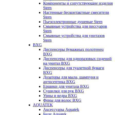
Компоненты и сопутствующие изделия
Stern
Настенные бесконтактные смесители
Stern
Пьезоэлектронные душевые Stern
Смывные устройства для писсуаров
Stern
Смывные устройства для унитазов
Stern
BXG
Диспенсеры бумажных полотенец
BXG
Диспенсеры для одноразовых сидений
на унитаз BXG
Диспенсеры для туалетной бумаги
BXG
Дозаторы для мыла, шампуня и
антисептика BXG
Ершики для унитаза BXG
Сушилки для рук BXG
Урны и ведра BXG
Фены для волос BXG
AQUATEK
Аксессуары Aquatek
Биде Aquatek