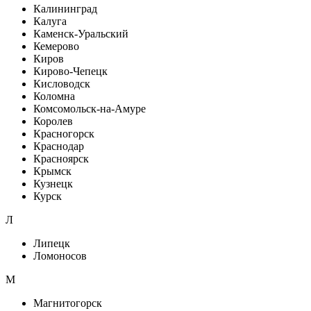
Калининград
Калуга
Каменск-Уральский
Кемерово
Киров
Кирово-Чепецк
Кисловодск
Коломна
Комсомольск-на-Амуре
Королев
Красногорск
Краснодар
Красноярск
Крымск
Кузнецк
Курск
Л
Липецк
Ломоносов
М
Магнитогорск