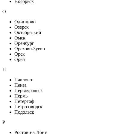
Ноябрьск
О
Одинцово
Озерск
Октябрьский
Омск
Оренбург
Орехово-Зуево
Орск
Орёл
П
Павлово
Пенза
Первоуральск
Пермь
Петергоф
Петрозаводск
Подольск
Р
Ростов-на-Дону