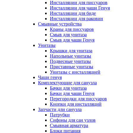
Инсталляции для писсуаров
Инсталляции для чаши Генуя
Инсталляции для биде
Инсталляции для раковин
Смывные устройства
Краны для писсуаров
Смыв для унитаза
Смыв для чаши Генуя
Унитазы
Крышки для унитаза
Напольные унитазы
Подвесные унитазы
Приставные унитазы
Унитазы с инсталляцией
Чаши генуя
Комплектующие для санузла
Бачки для унитаза
Бачки для чаши Генуя
Перегородки для писсуаров
Кнопки для инсталляций
Запчасти дли санузла
Патрубки
Сифоны для сан узлов
Смывная арматура
Блоки питания