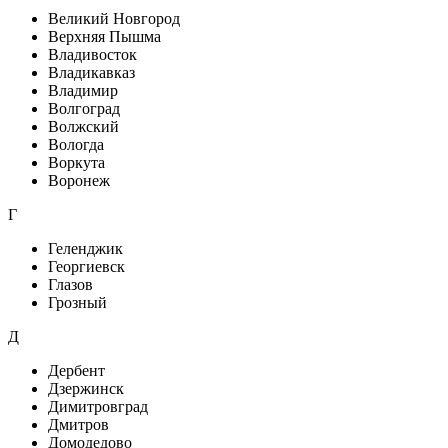
Великий Новгород
Верхняя Пышма
Владивосток
Владикавказ
Владимир
Волгоград
Волжский
Вологда
Воркута
Воронеж
Г
Геленджик
Георгиевск
Глазов
Грозный
Д
Дербент
Дзержинск
Димитровград
Дмитров
Домодедово