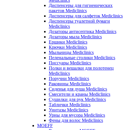
Mediclinics
Диспенсеры для гигиенических
пакетов Mediclinics
Диспенсеры для салфеток Mediclinics
Диспенсеры туалетной бумаги
Mediclinics
Дозаторы антисептика Mediclinics
Дозаторы мыла Mediclinics
Ершики Mediclinics
Крючки Mediclinics
Мыльницы Mediclinics
Пеленальные столики Mediclinics
Писсуары Mediclinics
Полки и вешалки для полотенец
Mediclinics
Поручни Mediclinics
Раковины Mediclinics
Сиденья для душа Mediclinics
Смесители и краны Mediclinics
Сушилки для рук Mediclinics
Таблички Mediclinics
Унитазы Mediclinics
Урны для мусора Mediclinics
Фены для волос Mediclinics
MOEFF