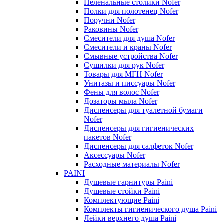
Пеленальные столики Nofer
Полки для полотенец Nofer
Поручни Nofer
Раковины Nofer
Смесители для душа Nofer
Смесители и краны Nofer
Смывные устройства Nofer
Сушилки для рук Nofer
Товары для МГН Nofer
Унитазы и писсуары Nofer
Фены для волос Nofer
Дозаторы мыла Nofer
Диспенсеры для туалетной бумаги
Nofer
Диспенсеры для гигиенических
пакетов Nofer
Диспенсеры для салфеток Nofer
Аксессуары Nofer
Расходные материалы Nofer
PAINI
Душевые гарнитуры Paini
Душевые стойки Paini
Комплектующие Paini
Комплекты гигиенического душа Paini
Лейки верхнего душа Paini