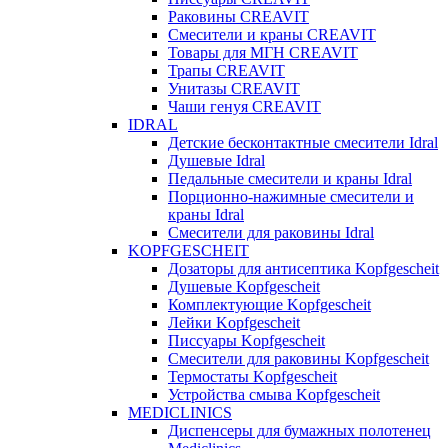
Раковины CREAVIT
Смесители и краны CREAVIT
Товары для МГН CREAVIT
Трапы CREAVIT
Унитазы CREAVIT
Чаши генуя CREAVIT
IDRAL
Детские бесконтактные смесители Idral
Душевые Idral
Педальные смесители и краны Idral
Порционно-нажимные смесители и
краны Idral
Смеcители для раковины Idral
KOPFGESCHEIT
Дозаторы для антисептика Kopfgescheit
Душевые Kopfgescheit
Комплектующие Kopfgescheit
Лейки Kopfgescheit
Писсуары Kopfgescheit
Смесители для раковины Kopfgescheit
Термостаты Kopfgescheit
Устройства смыва Kopfgescheit
MEDICLINICS
Диспенсеры для бумажных полотенец