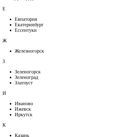
Е
Евпатория
Екатеринбург
Ессентуки
Ж
Железногорск
З
Зеленогорск
Зеленоград
Златоуст
И
Иваново
Ижевск
Иркутск
К
Казань