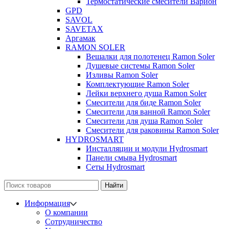
Термостатические смесители Варион
GPD
SAVOL
SAVETAX
Аргамак
RAMON SOLER
Вешалки для полотенец Ramon Soler
Душевые системы Ramon Soler
Изливы Ramon Soler
Комплектующие Ramon Soler
Лейки верхнего душа Ramon Soler
Смесители для биде Ramon Soler
Смесители для ванной Ramon Soler
Смесители для душа Ramon Soler
Смесители для раковины Ramon Soler
HYDROSMART
Инсталляции и модули Hydrosmart
Панели смыва Hydrosmart
Сеты Hydrosmart
Найти
Информация
О компании
Сотрудничество