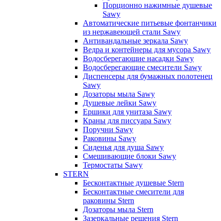
Порционно нажимные душевые
Sawy
Автоматические питьевые фонтанчики
из нержавеющей стали Sawy
Антивандальные зеркала Sawy
Ведра и контейнеры для мусора Sawy
Водосберегающие насадки Sawy
Водосберегающие смесители Sawy
Диспенсеры для бумажных полотенец
Sawy
Дозаторы мыла Sawy
Душевые лейки Sawy
Ершики для унитаза Sawy
Краны для писсуара Sawy
Поручни Sawy
Раковины Sawy
Сиденья для душа Sawy
Смешивающие блоки Sawy
Термостаты Sawy
STERN
Бесконтактные душевые Stern
Бесконтактные смесители для
раковины Stern
Дозаторы мыла Stern
Зазеркальные решения Stern