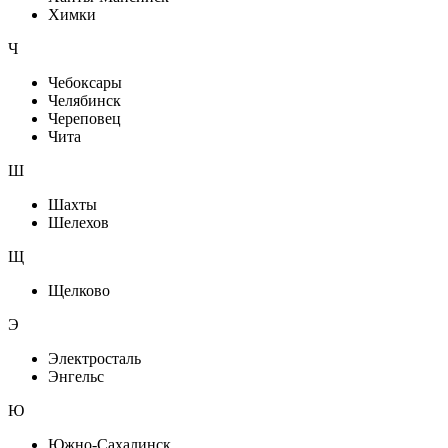
Химки
Ч
Чебоксары
Челябинск
Череповец
Чита
Ш
Шахты
Шелехов
Щ
Щелково
Э
Электросталь
Энгельс
Ю
Южно-Сахалинск