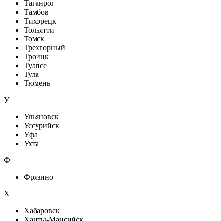
Таганрог
Тамбов
Тихорецк
Тольятти
Томск
Трехгорный
Троицк
Туапсе
Тула
Тюмень
У
Ульяновск
Уссурийск
Уфа
Ухта
Ф
Фрязино
Х
Хабаровск
Ханты-Мансийск