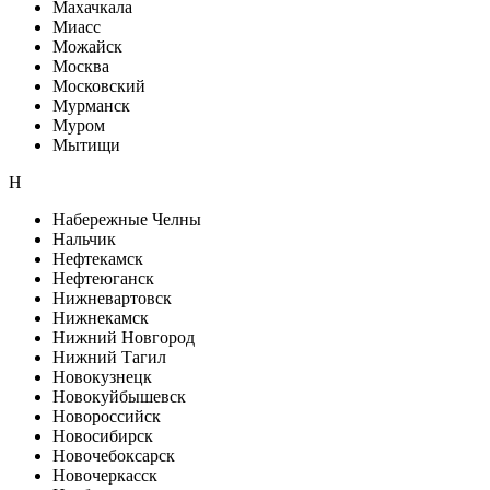
Махачкала
Миасс
Можайск
Москва
Московский
Мурманск
Муром
Мытищи
Н
Набережные Челны
Нальчик
Нефтекамск
Нефтеюганск
Нижневартовск
Нижнекамск
Нижний Новгород
Нижний Тагил
Новокузнецк
Новокуйбышевск
Новороссийск
Новосибирск
Новочебоксарск
Новочеркасск