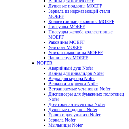
Ванны для ног MOEFF
Душевые поддоны MOEFF
Зеркала из нержавеющей стали
MOEFF
Коллективные раковины MOEFF
Писсуары MOEFF
Писсуары желоба коллективные
MOEFF
Раковины MOEFF
Унитазы MOEFF
Унитазы-раковины MOEFF
Чаши генуя MOEFF
NOFER
Аварийный душ Nofer
Ванны для инвалидов Nofer
Ведра для мусора Nofer
Вешалки и крючки Nofer
Встраиваемые установки Nofer
Диспенсеры для бумажных полотенец
Nofer
Дозаторы антисептика Nofer
Душевые поддоны Nofer
Ёршики для унитаза Nofer
Зеркала Nofer
Мыльницы Nofer