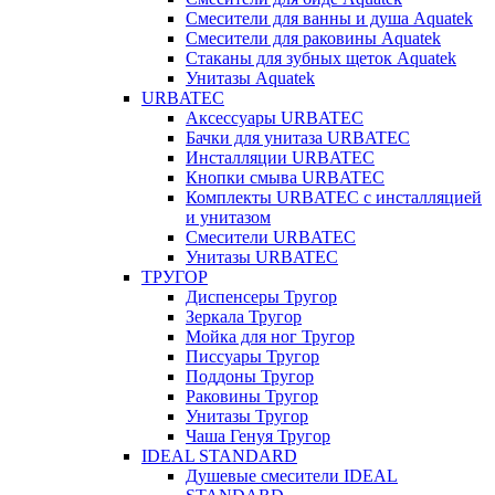
Смесители для ванны и душа Aquatek
Смесители для раковины Aquatek
Стаканы для зубных щеток Aquatek
Унитазы Aquatek
URBATEC
Аксессуары URBATEC
Бачки для унитаза URBATEC
Инсталляции URBATEC
Кнопки смыва URBATEC
Комплекты URBATEC с инсталляцией
и унитазом
Смесители URBATEC
Унитазы URBATEC
ТРУГОР
Диспенсеры Тругор
Зеркала Тругор
Мойка для ног Тругор
Писсуары Тругор
Поддоны Тругор
Раковины Тругор
Унитазы Тругор
Чаша Генуя Тругор
IDEAL STANDARD
Душевые смесители IDEAL