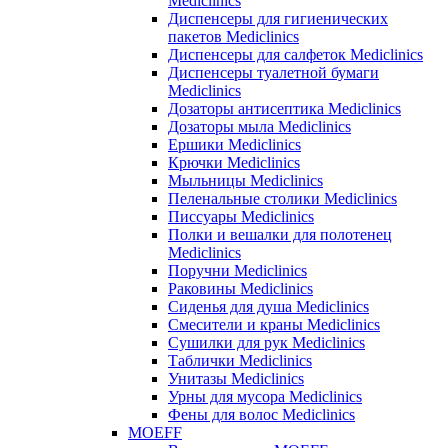
Mediclinics
Диспенсеры для гигиенических
пакетов Mediclinics
Диспенсеры для салфеток Mediclinics
Диспенсеры туалетной бумаги
Mediclinics
Дозаторы антисептика Mediclinics
Дозаторы мыла Mediclinics
Ершики Mediclinics
Крючки Mediclinics
Мыльницы Mediclinics
Пеленальные столики Mediclinics
Писсуары Mediclinics
Полки и вешалки для полотенец
Mediclinics
Поручни Mediclinics
Раковины Mediclinics
Сиденья для душа Mediclinics
Смесители и краны Mediclinics
Сушилки для рук Mediclinics
Таблички Mediclinics
Унитазы Mediclinics
Урны для мусора Mediclinics
Фены для волос Mediclinics
MOEFF