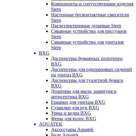
Компоненты и сопутствующие изделия
Stern
Настенные бесконтактные смесители
Stern
Пьезоэлектронные душевые Stern
Смывные устройства для писсуаров
Stern
Смывные устройства для унитазов
Stern
BXG
Диспенсеры бумажных полотенец
BXG
Диспенсеры для одноразовых сидений
на унитаз BXG
Диспенсеры для туалетной бумаги
BXG
Дозаторы для мыла, шампуня и
антисептика BXG
Ершики для унитаза BXG
Сушилки для рук BXG
Урны и ведра BXG
Фены для волос BXG
AQUATEK
Аксессуары Aquatek
Биде Aquatek