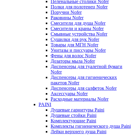
Пеленальные столики Nofer
Полки для полотенец Nofer
Поручни Nofer
Раковины Nofer
Смесители для душа Nofer
Смесители и краны Nofer
Смывные устройства Nofer
Сушилки для рук Nofer
Товары для МГН Nofer
Унитазы и писсуары Nofer
Фены для волос Nofer
Дозаторы мыла Nofer
Диспенсеры для туалетной бумаги
Nofer
Диспенсеры для гигиенических
пакетов Nofer
Диспенсеры для салфеток Nofer
Аксессуары Nofer
Расходные материалы Nofer
PAINI
Душевые гарнитуры Paini
Душевые стойки Paini
Комплектующие Paini
Комплекты гигиенического душа Paini
Лейки верхнего душа Paini