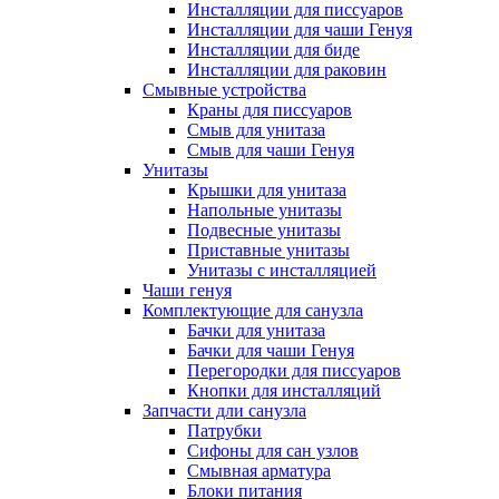
Инсталляции для писсуаров
Инсталляции для чаши Генуя
Инсталляции для биде
Инсталляции для раковин
Смывные устройства
Краны для писсуаров
Смыв для унитаза
Смыв для чаши Генуя
Унитазы
Крышки для унитаза
Напольные унитазы
Подвесные унитазы
Приставные унитазы
Унитазы с инсталляцией
Чаши генуя
Комплектующие для санузла
Бачки для унитаза
Бачки для чаши Генуя
Перегородки для писсуаров
Кнопки для инсталляций
Запчасти дли санузла
Патрубки
Сифоны для сан узлов
Смывная арматура
Блоки питания