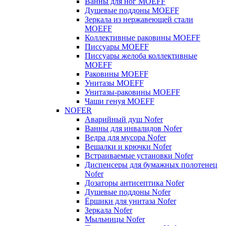
Ванны для ног MOEFF
Душевые поддоны MOEFF
Зеркала из нержавеющей стали
MOEFF
Коллективные раковины MOEFF
Писсуары MOEFF
Писсуары желоба коллективные
MOEFF
Раковины MOEFF
Унитазы MOEFF
Унитазы-раковины MOEFF
Чаши генуя MOEFF
NOFER
Аварийный душ Nofer
Ванны для инвалидов Nofer
Ведра для мусора Nofer
Вешалки и крючки Nofer
Встраиваемые установки Nofer
Диспенсеры для бумажных полотенец
Nofer
Дозаторы антисептика Nofer
Душевые поддоны Nofer
Ёршики для унитаза Nofer
Зеркала Nofer
Мыльницы Nofer