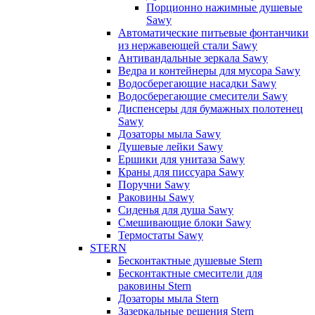
Порционно нажимные душевые
Sawy
Автоматические питьевые фонтанчики
из нержавеющей стали Sawy
Антивандальные зеркала Sawy
Ведра и контейнеры для мусора Sawy
Водосберегающие насадки Sawy
Водосберегающие смесители Sawy
Диспенсеры для бумажных полотенец
Sawy
Дозаторы мыла Sawy
Душевые лейки Sawy
Ершики для унитаза Sawy
Краны для писсуара Sawy
Поручни Sawy
Раковины Sawy
Сиденья для душа Sawy
Смешивающие блоки Sawy
Термостаты Sawy
STERN
Бесконтактные душевые Stern
Бесконтактные смесители для
раковины Stern
Дозаторы мыла Stern
Зазеркальные решения Stern