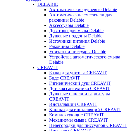
DELABIE
Автоматические душевые Delabie
Автоматические смесители для
раковины Delabie
Аксессуары Delabie
Дозаторы для мыла Delabie
Душевые поддоны Delabie
Источники питания Delabie
Раковины Delabie
Унитазы и писсуары Delabie
Устройства автоматического смыва
Delabie
CREAVIT
Бачки для унитаза CREAVIT
Биде CREAVIT
Гигиенический душ CREAVIT
Детская сантехника CREAVIT
Душевые панели и гарнитуры
CREAVIT
Инсталляции CREAVIT
Кнопки для инсталляций CREAVIT
Комплектующие CREAVIT
Механизмы смыва CREAVIT
Перегородки для писсуаров CREAVIT
Писсуары CREAVIT