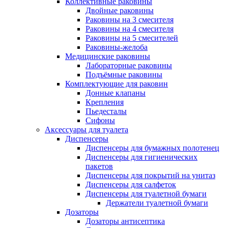
Коллективные раковины
Двойные раковины
Раковины на 3 смесителя
Раковины на 4 смесителя
Раковины на 5 смесителей
Раковины-желоба
Медицинские раковины
Лабораторные раковины
Подъёмные раковины
Комплектующие для раковин
Донные клапаны
Крепления
Пьедесталы
Сифоны
Аксессуары для туалета
Диспенсеры
Диспенсеры для бумажных полотенец
Диспенсеры для гигиенических
пакетов
Диспенсеры для покрытий на унитаз
Диспенсеры для салфеток
Диспенсеры для туалетной бумаги
Держатели туалетной бумаги
Дозаторы
Дозаторы антисептика