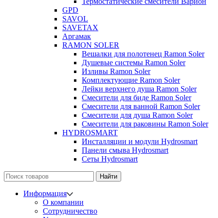
Термостатические смесители Варион
GPD
SAVOL
SAVETAX
Аргамак
RAMON SOLER
Вешалки для полотенец Ramon Soler
Душевые системы Ramon Soler
Изливы Ramon Soler
Комплектующие Ramon Soler
Лейки верхнего душа Ramon Soler
Смесители для биде Ramon Soler
Смесители для ванной Ramon Soler
Смесители для душа Ramon Soler
Смесители для раковины Ramon Soler
HYDROSMART
Инсталляции и модули Hydrosmart
Панели смыва Hydrosmart
Сеты Hydrosmart
Найти
Информация
О компании
Сотрудничество