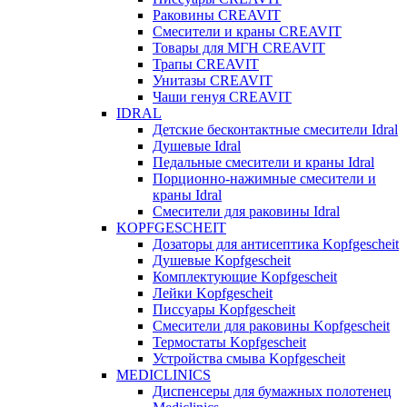
Раковины CREAVIT
Смесители и краны CREAVIT
Товары для МГН CREAVIT
Трапы CREAVIT
Унитазы CREAVIT
Чаши генуя CREAVIT
IDRAL
Детские бесконтактные смесители Idral
Душевые Idral
Педальные смесители и краны Idral
Порционно-нажимные смесители и
краны Idral
Смеcители для раковины Idral
KOPFGESCHEIT
Дозаторы для антисептика Kopfgescheit
Душевые Kopfgescheit
Комплектующие Kopfgescheit
Лейки Kopfgescheit
Писсуары Kopfgescheit
Смесители для раковины Kopfgescheit
Термостаты Kopfgescheit
Устройства смыва Kopfgescheit
MEDICLINICS
Диспенсеры для бумажных полотенец