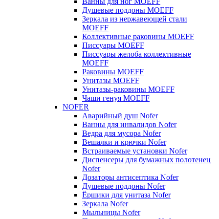
Ванны для ног MOEFF
Душевые поддоны MOEFF
Зеркала из нержавеющей стали
MOEFF
Коллективные раковины MOEFF
Писсуары MOEFF
Писсуары желоба коллективные
MOEFF
Раковины MOEFF
Унитазы MOEFF
Унитазы-раковины MOEFF
Чаши генуя MOEFF
NOFER
Аварийный душ Nofer
Ванны для инвалидов Nofer
Ведра для мусора Nofer
Вешалки и крючки Nofer
Встраиваемые установки Nofer
Диспенсеры для бумажных полотенец
Nofer
Дозаторы антисептика Nofer
Душевые поддоны Nofer
Ёршики для унитаза Nofer
Зеркала Nofer
Мыльницы Nofer