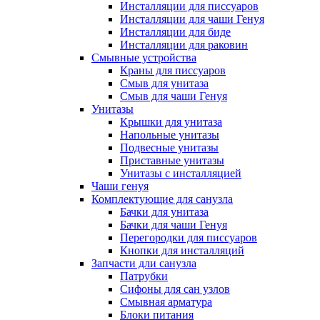
Инсталляции для писсуаров
Инсталляции для чаши Генуя
Инсталляции для биде
Инсталляции для раковин
Смывные устройства
Краны для писсуаров
Смыв для унитаза
Смыв для чаши Генуя
Унитазы
Крышки для унитаза
Напольные унитазы
Подвесные унитазы
Приставные унитазы
Унитазы с инсталляцией
Чаши генуя
Комплектующие для санузла
Бачки для унитаза
Бачки для чаши Генуя
Перегородки для писсуаров
Кнопки для инсталляций
Запчасти дли санузла
Патрубки
Сифоны для сан узлов
Смывная арматура
Блоки питания