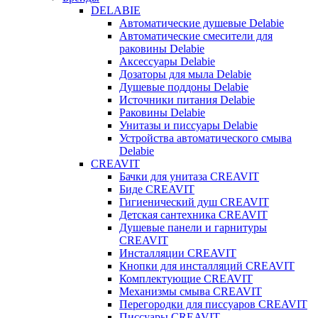
DELABIE
Автоматические душевые Delabie
Автоматические смесители для
раковины Delabie
Аксессуары Delabie
Дозаторы для мыла Delabie
Душевые поддоны Delabie
Источники питания Delabie
Раковины Delabie
Унитазы и писсуары Delabie
Устройства автоматического смыва
Delabie
CREAVIT
Бачки для унитаза CREAVIT
Биде CREAVIT
Гигиенический душ CREAVIT
Детская сантехника CREAVIT
Душевые панели и гарнитуры
CREAVIT
Инсталляции CREAVIT
Кнопки для инсталляций CREAVIT
Комплектующие CREAVIT
Механизмы смыва CREAVIT
Перегородки для писсуаров CREAVIT
Писсуары CREAVIT