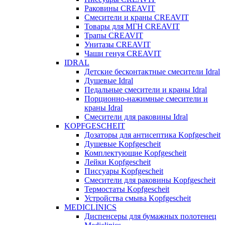
Раковины CREAVIT
Смесители и краны CREAVIT
Товары для МГН CREAVIT
Трапы CREAVIT
Унитазы CREAVIT
Чаши генуя CREAVIT
IDRAL
Детские бесконтактные смесители Idral
Душевые Idral
Педальные смесители и краны Idral
Порционно-нажимные смесители и
краны Idral
Смеcители для раковины Idral
KOPFGESCHEIT
Дозаторы для антисептика Kopfgescheit
Душевые Kopfgescheit
Комплектующие Kopfgescheit
Лейки Kopfgescheit
Писсуары Kopfgescheit
Смесители для раковины Kopfgescheit
Термостаты Kopfgescheit
Устройства смыва Kopfgescheit
MEDICLINICS
Диспенсеры для бумажных полотенец