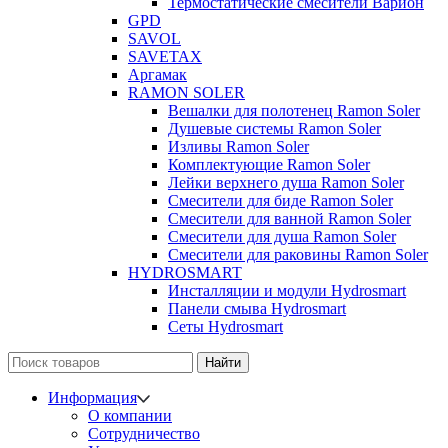
Термостатические смесители Варион
GPD
SAVOL
SAVETAX
Аргамак
RAMON SOLER
Вешалки для полотенец Ramon Soler
Душевые системы Ramon Soler
Изливы Ramon Soler
Комплектующие Ramon Soler
Лейки верхнего душа Ramon Soler
Смесители для биде Ramon Soler
Смесители для ванной Ramon Soler
Смесители для душа Ramon Soler
Смесители для раковины Ramon Soler
HYDROSMART
Инсталляции и модули Hydrosmart
Панели смыва Hydrosmart
Сеты Hydrosmart
Найти
Информация
О компании
Сотрудничество