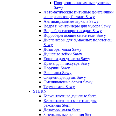
Порционно нажимные душевые
Sawy
Автоматические питьевые фонтанчики
из нержавеющей стали Sawy
Антивандальные зеркала Sawy
Ведра и контейнеры для мусора Sawy
Водосберегающие насадки Sawy
Водосберегающие смесители Sawy
Диспенсеры для бумажных полотенец
Sawy
Дозаторы мыла Sawy
Душевые лейки Sawy
Ершики для унитаза Sawy
Краны для писсуара Sawy
Поручни Sawy
Раковины Sawy
Сиденья для душа Sawy
Смешивающие блоки Sawy
Термостаты Sawy
STERN
Бесконтактные душевые Stern
Бесконтактные смесители для
раковины Stern
Дозаторы мыла Stern
Зазеркальные решения Stern