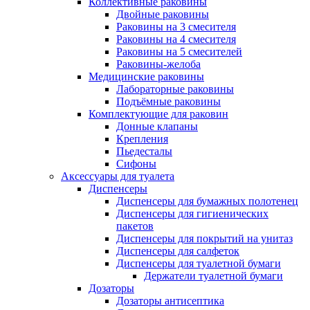
Коллективные раковины
Двойные раковины
Раковины на 3 смесителя
Раковины на 4 смесителя
Раковины на 5 смесителей
Раковины-желоба
Медицинские раковины
Лабораторные раковины
Подъёмные раковины
Комплектующие для раковин
Донные клапаны
Крепления
Пьедесталы
Сифоны
Аксессуары для туалета
Диспенсеры
Диспенсеры для бумажных полотенец
Диспенсеры для гигиенических
пакетов
Диспенсеры для покрытий на унитаз
Диспенсеры для салфеток
Диспенсеры для туалетной бумаги
Держатели туалетной бумаги
Дозаторы
Дозаторы антисептика