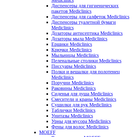
Mediclinics
Диспенсеры для гигиенических
пакетов Mediclinics
Диспенсеры для салфеток Mediclinics
Диспенсеры туалетной бумаги
Mediclinics
Дозаторы антисептика Mediclinics
Дозаторы мыла Mediclinics
Ершики Mediclinics
Крючки Mediclinics
Мыльницы Mediclinics
Пеленальные столики Mediclinics
Писсуары Mediclinics
Полки и вешалки для полотенец
Mediclinics
Поручни Mediclinics
Раковины Mediclinics
Сиденья для душа Mediclinics
Смесители и краны Mediclinics
Сушилки для рук Mediclinics
Таблички Mediclinics
Унитазы Mediclinics
Урны для мусора Mediclinics
Фены для волос Mediclinics
MOEFF