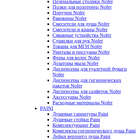
Пеленальные столики Nofer
Полки для полотенец Nofer
Поручни Nofer
Раковины Nofer
Смесители для душа Nofer
Смесители и краны Nofer
Смывные устройства Nofer
Сушилки для рук Nofer
Товары для МГН Nofer
Унитазы и писсуары Nofer
Фены для волос Nofer
Дозаторы мыла Nofer
Диспенсеры для туалетной бумаги
Nofer
Диспенсеры для гигиенических
пакетов Nofer
Диспенсеры для салфеток Nofer
Аксессуары Nofer
Расходные материалы Nofer
PAINI
Душевые гарнитуры Paini
Душевые стойки Paini
Комплектующие Paini
Комплекты гигиенического душа Paini
Лейки верхнего душа Paini