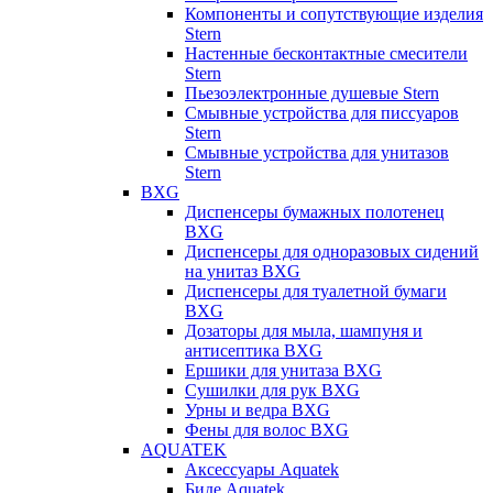
Компоненты и сопутствующие изделия
Stern
Настенные бесконтактные смесители
Stern
Пьезоэлектронные душевые Stern
Смывные устройства для писсуаров
Stern
Смывные устройства для унитазов
Stern
BXG
Диспенсеры бумажных полотенец
BXG
Диспенсеры для одноразовых сидений
на унитаз BXG
Диспенсеры для туалетной бумаги
BXG
Дозаторы для мыла, шампуня и
антисептика BXG
Ершики для унитаза BXG
Сушилки для рук BXG
Урны и ведра BXG
Фены для волос BXG
AQUATEK
Аксессуары Aquatek
Биде Aquatek