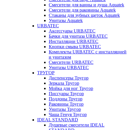
Смесители для ванны и душа Aquatek
Смесители для раковины Aquatek
Стаканы для зубных щеток Aquatek
Унитазы Aquatek
URBATEC
Аксессуары URBATEC
Бачки для унитаза URBATEC
Инсталляции URBATEC
Кнопки смыва URBATEC
Комплекты URBATEC с инсталляцией
и унитазом
Смесители URBATEC
Унитазы URBATEC
ТРУГОР
Диспенсеры Тругор
Зеркала Тругор
Мойка для ног Тругор
Писсуары Тругор
Поддоны Тругор
Раковины Тругор
Унитазы Тругор
Чаша Генуя Тругор
IDEAL STANDARD
Душевые смесители IDEAL