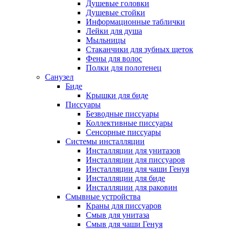
Душевые головки
Душевые стойки
Информационные таблички
Лейки для душа
Мыльницы
Стаканчики для зубных щеток
Фены для волос
Полки для полотенец
Санузел
Биде
Крышки для биде
Писсуары
Безводные писсуары
Коллективные писсуары
Сенсорные писсуары
Системы инсталляции
Инсталляции для унитазов
Инсталляции для писсуаров
Инсталляции для чаши Генуя
Инсталляции для биде
Инсталляции для раковин
Смывные устройства
Краны для писсуаров
Смыв для унитаза
Смыв для чаши Генуя