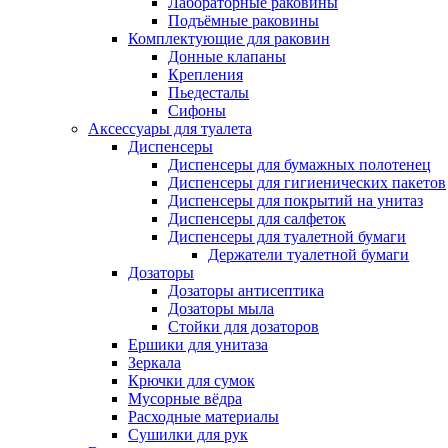
Лабораторные раковины
Подъёмные раковины
Комплектующие для раковин
Донные клапаны
Крепления
Пьедесталы
Сифоны
Аксессуары для туалета
Диспенсеры
Диспенсеры для бумажных полотенец
Диспенсеры для гигиенических пакетов
Диспенсеры для покрытий на унитаз
Диспенсеры для салфеток
Диспенсеры для туалетной бумаги
Держатели туалетной бумаги
Дозаторы
Дозаторы антисептика
Дозаторы мыла
Стойки для дозаторов
Ершики для унитаза
Зеркала
Крючки для сумок
Мусорные вёдра
Расходные материалы
Сушилки для рук