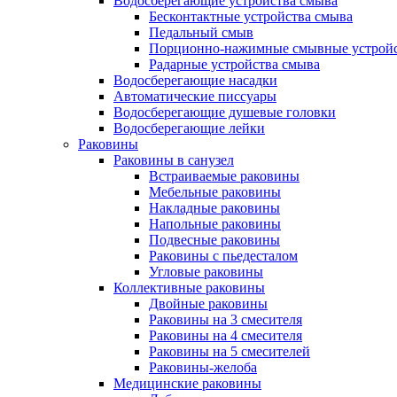
Водосберегающие устройства смыва
Бесконтактные устройства смыва
Педальный смыв
Порционно-нажимные смывные устрой
Радарные устройства смыва
Водосберегающие насадки
Автоматические писсуары
Водосберегающие душевые головки
Водосберегающие лейки
Раковины
Раковины в санузел
Встраиваемые раковины
Мебельные раковины
Накладные раковины
Напольные раковины
Подвесные раковины
Раковины с пьедесталом
Угловые раковины
Коллективные раковины
Двойные раковины
Раковины на 3 смесителя
Раковины на 4 смесителя
Раковины на 5 смесителей
Раковины-желоба
Медицинские раковины