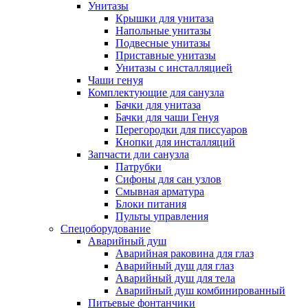
Унитазы
Крышки для унитаза
Напольные унитазы
Подвесные унитазы
Приставные унитазы
Унитазы с инсталляцией
Чаши генуя
Комплектующие для санузла
Бачки для унитаза
Бачки для чаши Генуя
Перегородки для писсуаров
Кнопки для инсталляций
Запчасти дли санузла
Патрубки
Сифоны для сан узлов
Смывная арматура
Блоки питания
Пульты управления
Спецоборудование
Аварийный душ
Аварийная раковина для глаз
Аварийный душ для глаз
Аварийный душ для тела
Аварийный душ комбинированный
Питьевые фонтанчики