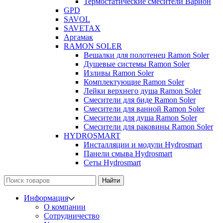
Термостатические смесители Варион
GPD
SAVOL
SAVETAX
Аргамак
RAMON SOLER
Вешалки для полотенец Ramon Soler
Душевые системы Ramon Soler
Изливы Ramon Soler
Комплектующие Ramon Soler
Лейки верхнего душа Ramon Soler
Смесители для биде Ramon Soler
Смесители для ванной Ramon Soler
Смесители для душа Ramon Soler
Смесители для раковины Ramon Soler
HYDROSMART
Инсталляции и модули Hydrosmart
Панели смыва Hydrosmart
Сеты Hydrosmart
Найти
Информация
О компании
Сотрудничество