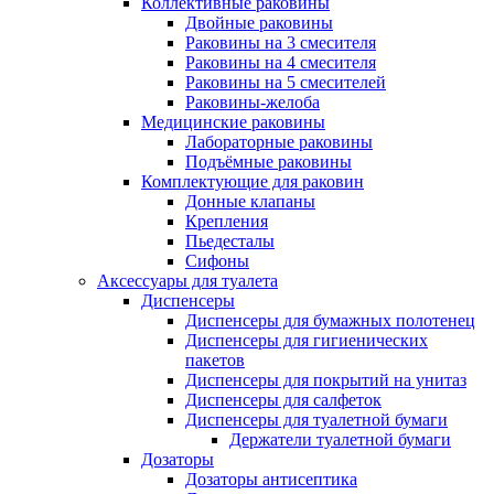
Коллективные раковины
Двойные раковины
Раковины на 3 смесителя
Раковины на 4 смесителя
Раковины на 5 смесителей
Раковины-желоба
Медицинские раковины
Лабораторные раковины
Подъёмные раковины
Комплектующие для раковин
Донные клапаны
Крепления
Пьедесталы
Сифоны
Аксессуары для туалета
Диспенсеры
Диспенсеры для бумажных полотенец
Диспенсеры для гигиенических
пакетов
Диспенсеры для покрытий на унитаз
Диспенсеры для салфеток
Диспенсеры для туалетной бумаги
Держатели туалетной бумаги
Дозаторы
Дозаторы антисептика