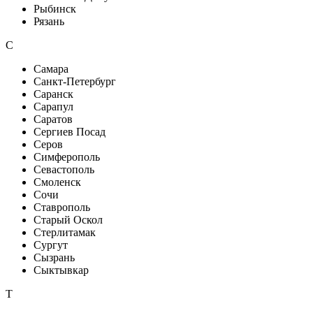
Рыбинск
Рязань
С
Самара
Санкт-Петербург
Саранск
Сарапул
Саратов
Сергиев Посад
Серов
Симферополь
Севастополь
Смоленск
Сочи
Ставрополь
Старый Оскол
Стерлитамак
Сургут
Сызрань
Сыктывкар
Т