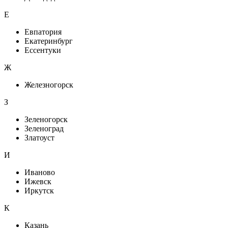
Е
Евпатория
Екатеринбург
Ессентуки
Ж
Железногорск
З
Зеленогорск
Зеленоград
Златоуст
И
Иваново
Ижевск
Иркутск
К
Казань