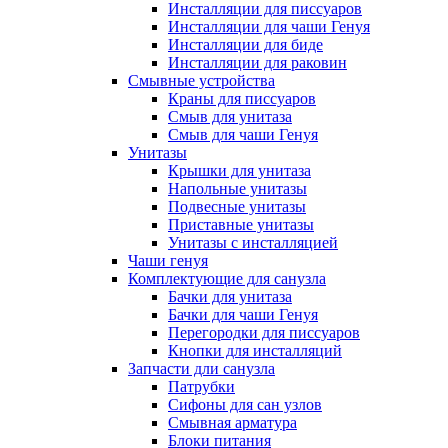
Инсталляции для писсуаров
Инсталляции для чаши Генуя
Инсталляции для биде
Инсталляции для раковин
Смывные устройства
Краны для писсуаров
Смыв для унитаза
Смыв для чаши Генуя
Унитазы
Крышки для унитаза
Напольные унитазы
Подвесные унитазы
Приставные унитазы
Унитазы с инсталляцией
Чаши генуя
Комплектующие для санузла
Бачки для унитаза
Бачки для чаши Генуя
Перегородки для писсуаров
Кнопки для инсталляций
Запчасти дли санузла
Патрубки
Сифоны для сан узлов
Смывная арматура
Блоки питания