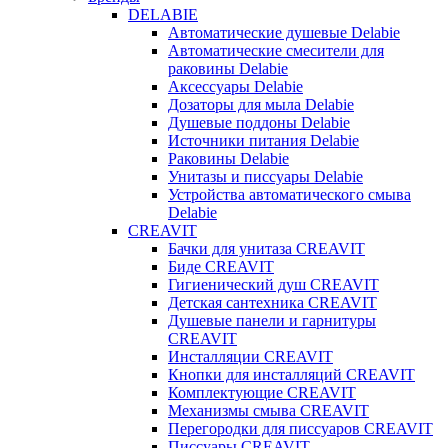
DELABIE
Автоматические душевые Delabie
Автоматические смесители для
раковины Delabie
Аксессуары Delabie
Дозаторы для мыла Delabie
Душевые поддоны Delabie
Источники питания Delabie
Раковины Delabie
Унитазы и писсуары Delabie
Устройства автоматического смыва
Delabie
CREAVIT
Бачки для унитаза CREAVIT
Биде CREAVIT
Гигиенический душ CREAVIT
Детская сантехника CREAVIT
Душевые панели и гарнитуры
CREAVIT
Инсталляции CREAVIT
Кнопки для инсталляций CREAVIT
Комплектующие CREAVIT
Механизмы смыва CREAVIT
Перегородки для писсуаров CREAVIT
Писсуары CREAVIT