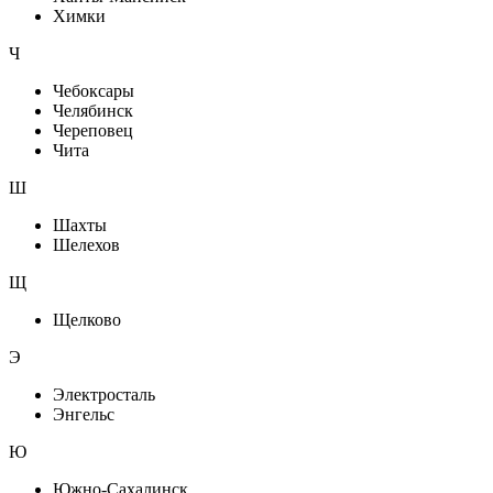
Химки
Ч
Чебоксары
Челябинск
Череповец
Чита
Ш
Шахты
Шелехов
Щ
Щелково
Э
Электросталь
Энгельс
Ю
Южно-Сахалинск