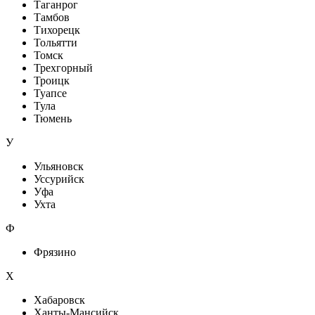
Таганрог
Тамбов
Тихорецк
Тольятти
Томск
Трехгорный
Троицк
Туапсе
Тула
Тюмень
У
Ульяновск
Уссурийск
Уфа
Ухта
Ф
Фрязино
Х
Хабаровск
Ханты-Мансийск