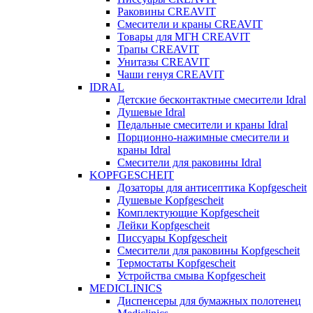
Раковины CREAVIT
Смесители и краны CREAVIT
Товары для МГН CREAVIT
Трапы CREAVIT
Унитазы CREAVIT
Чаши генуя CREAVIT
IDRAL
Детские бесконтактные смесители Idral
Душевые Idral
Педальные смесители и краны Idral
Порционно-нажимные смесители и
краны Idral
Смеcители для раковины Idral
KOPFGESCHEIT
Дозаторы для антисептика Kopfgescheit
Душевые Kopfgescheit
Комплектующие Kopfgescheit
Лейки Kopfgescheit
Писсуары Kopfgescheit
Смесители для раковины Kopfgescheit
Термостаты Kopfgescheit
Устройства смыва Kopfgescheit
MEDICLINICS
Диспенсеры для бумажных полотенец