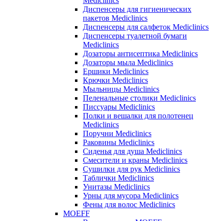
Mediclinics
Диспенсеры для гигиенических
пакетов Mediclinics
Диспенсеры для салфеток Mediclinics
Диспенсеры туалетной бумаги
Mediclinics
Дозаторы антисептика Mediclinics
Дозаторы мыла Mediclinics
Ершики Mediclinics
Крючки Mediclinics
Мыльницы Mediclinics
Пеленальные столики Mediclinics
Писсуары Mediclinics
Полки и вешалки для полотенец
Mediclinics
Поручни Mediclinics
Раковины Mediclinics
Сиденья для душа Mediclinics
Смесители и краны Mediclinics
Сушилки для рук Mediclinics
Таблички Mediclinics
Унитазы Mediclinics
Урны для мусора Mediclinics
Фены для волос Mediclinics
MOEFF