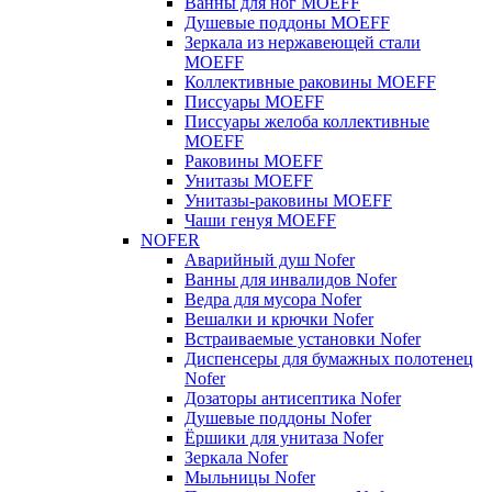
Ванны для ног MOEFF
Душевые поддоны MOEFF
Зеркала из нержавеющей стали
MOEFF
Коллективные раковины MOEFF
Писсуары MOEFF
Писсуары желоба коллективные
MOEFF
Раковины MOEFF
Унитазы MOEFF
Унитазы-раковины MOEFF
Чаши генуя MOEFF
NOFER
Аварийный душ Nofer
Ванны для инвалидов Nofer
Ведра для мусора Nofer
Вешалки и крючки Nofer
Встраиваемые установки Nofer
Диспенсеры для бумажных полотенец
Nofer
Дозаторы антисептика Nofer
Душевые поддоны Nofer
Ёршики для унитаза Nofer
Зеркала Nofer
Мыльницы Nofer