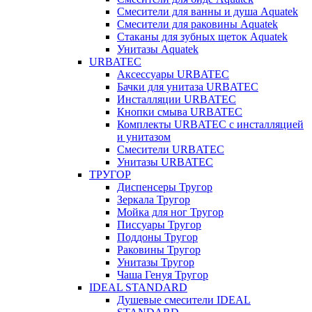
Смесители для ванны и душа Aquatek
Смесители для раковины Aquatek
Стаканы для зубных щеток Aquatek
Унитазы Aquatek
URBATEC
Аксессуары URBATEC
Бачки для унитаза URBATEC
Инсталляции URBATEC
Кнопки смыва URBATEC
Комплекты URBATEC с инсталляцией
и унитазом
Смесители URBATEC
Унитазы URBATEC
ТРУГОР
Диспенсеры Тругор
Зеркала Тругор
Мойка для ног Тругор
Писсуары Тругор
Поддоны Тругор
Раковины Тругор
Унитазы Тругор
Чаша Генуя Тругор
IDEAL STANDARD
Душевые смесители IDEAL