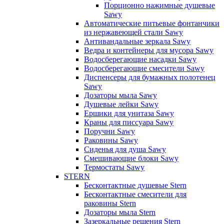
Порционно нажимные душевые
Sawy
Автоматические питьевые фонтанчики
из нержавеющей стали Sawy
Антивандальные зеркала Sawy
Ведра и контейнеры для мусора Sawy
Водосберегающие насадки Sawy
Водосберегающие смесители Sawy
Диспенсеры для бумажных полотенец
Sawy
Дозаторы мыла Sawy
Душевые лейки Sawy
Ершики для унитаза Sawy
Краны для писсуара Sawy
Поручни Sawy
Раковины Sawy
Сиденья для душа Sawy
Смешивающие блоки Sawy
Термостаты Sawy
STERN
Бесконтактные душевые Stern
Бесконтактные смесители для
раковины Stern
Дозаторы мыла Stern
Зазеркальные решения Stern