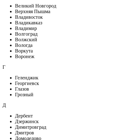
Великий Новгород
Верхняя Пышма
Владивосток
Владикавказ
Владимир
Волгоград
Волжский
Вологда
Воркута
Воронеж
Г
Геленджик
Георгиевск
Глазов
Грозный
Д
Дербент
Дзержинск
Димитровград
Дмитров
Домодедово