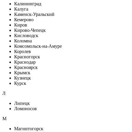
Калининград
Калуга
Каменск-Уральский
Кемерово
Киров
Кирово-Чепецк
Кисловодск
Коломна
Комсомольск-на-Амуре
Королев
Красногорск
Краснодар
Красноярск
Крымск
Кузнецк
Курск
Л
Липецк
Ломоносов
М
Магнитогорск