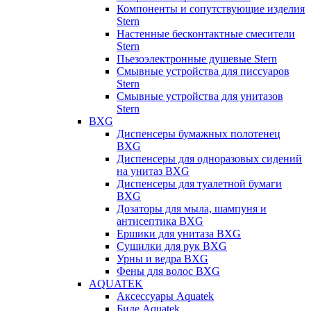
Компоненты и сопутствующие изделия
Stern
Настенные бесконтактные смесители
Stern
Пьезоэлектронные душевые Stern
Смывные устройства для писсуаров
Stern
Смывные устройства для унитазов
Stern
BXG
Диспенсеры бумажных полотенец
BXG
Диспенсеры для одноразовых сидений
на унитаз BXG
Диспенсеры для туалетной бумаги
BXG
Дозаторы для мыла, шампуня и
антисептика BXG
Ершики для унитаза BXG
Сушилки для рук BXG
Урны и ведра BXG
Фены для волос BXG
AQUATEK
Аксессуары Aquatek
Биде Aquatek