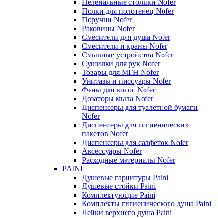
Пеленальные столики Nofer
Полки для полотенец Nofer
Поручни Nofer
Раковины Nofer
Смесители для душа Nofer
Смесители и краны Nofer
Смывные устройства Nofer
Сушилки для рук Nofer
Товары для МГН Nofer
Унитазы и писсуары Nofer
Фены для волос Nofer
Дозаторы мыла Nofer
Диспенсеры для туалетной бумаги
Nofer
Диспенсеры для гигиенических
пакетов Nofer
Диспенсеры для салфеток Nofer
Аксессуары Nofer
Расходные материалы Nofer
PAINI
Душевые гарнитуры Paini
Душевые стойки Paini
Комплектующие Paini
Комплекты гигиенического душа Paini
Лейки верхнего душа Paini