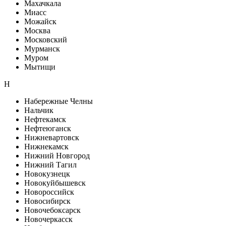
Махачкала
Миасс
Можайск
Москва
Московский
Мурманск
Муром
Мытищи
Н
Набережные Челны
Нальчик
Нефтекамск
Нефтеюганск
Нижневартовск
Нижнекамск
Нижний Новгород
Нижний Тагил
Новокузнецк
Новокуйбышевск
Новороссийск
Новосибирск
Новочебоксарск
Новочеркасск