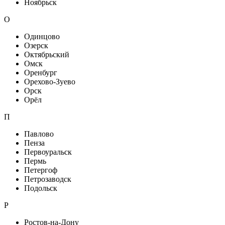
Ноябрьск
О
Одинцово
Озерск
Октябрьский
Омск
Оренбург
Орехово-Зуево
Орск
Орёл
П
Павлово
Пенза
Первоуральск
Пермь
Петергоф
Петрозаводск
Подольск
Р
Ростов-на-Дону