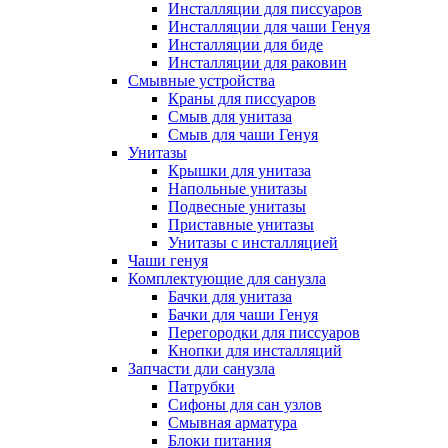
Инсталляции для писсуаров
Инсталляции для чаши Генуя
Инсталляции для биде
Инсталляции для раковин
Смывные устройства
Краны для писсуаров
Смыв для унитаза
Смыв для чаши Генуя
Унитазы
Крышки для унитаза
Напольные унитазы
Подвесные унитазы
Приставные унитазы
Унитазы с инсталляцией
Чаши генуя
Комплектующие для санузла
Бачки для унитаза
Бачки для чаши Генуя
Перегородки для писсуаров
Кнопки для инсталляций
Запчасти дли санузла
Патрубки
Сифоны для сан узлов
Смывная арматура
Блоки питания