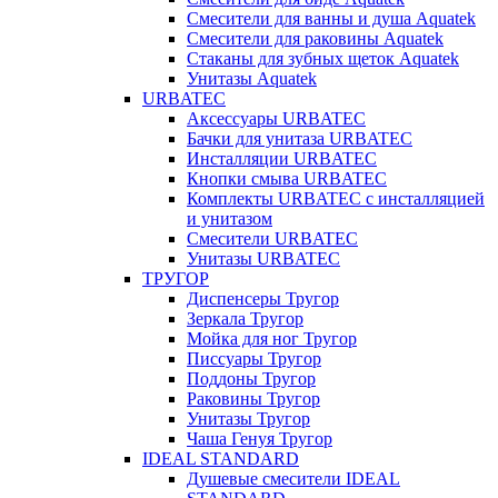
Смесители для ванны и душа Aquatek
Смесители для раковины Aquatek
Стаканы для зубных щеток Aquatek
Унитазы Aquatek
URBATEC
Аксессуары URBATEC
Бачки для унитаза URBATEC
Инсталляции URBATEC
Кнопки смыва URBATEC
Комплекты URBATEC с инсталляцией
и унитазом
Смесители URBATEC
Унитазы URBATEC
ТРУГОР
Диспенсеры Тругор
Зеркала Тругор
Мойка для ног Тругор
Писсуары Тругор
Поддоны Тругор
Раковины Тругор
Унитазы Тругор
Чаша Генуя Тругор
IDEAL STANDARD
Душевые смесители IDEAL