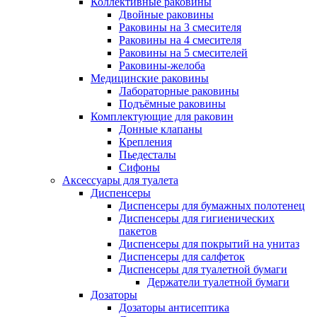
Коллективные раковины
Двойные раковины
Раковины на 3 смесителя
Раковины на 4 смесителя
Раковины на 5 смесителей
Раковины-желоба
Медицинские раковины
Лабораторные раковины
Подъёмные раковины
Комплектующие для раковин
Донные клапаны
Крепления
Пьедесталы
Сифоны
Аксессуары для туалета
Диспенсеры
Диспенсеры для бумажных полотенец
Диспенсеры для гигиенических
пакетов
Диспенсеры для покрытий на унитаз
Диспенсеры для салфеток
Диспенсеры для туалетной бумаги
Держатели туалетной бумаги
Дозаторы
Дозаторы антисептика