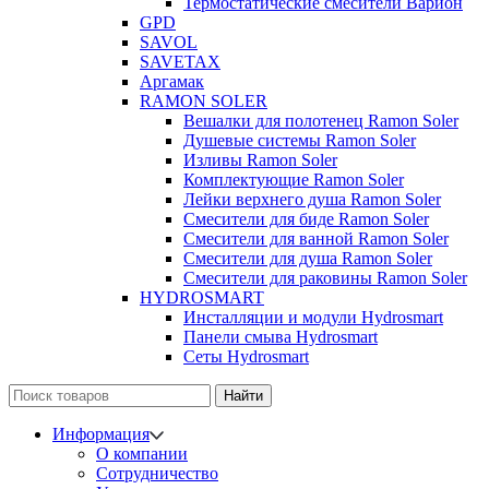
Термостатические смесители Варион
GPD
SAVOL
SAVETAX
Аргамак
RAMON SOLER
Вешалки для полотенец Ramon Soler
Душевые системы Ramon Soler
Изливы Ramon Soler
Комплектующие Ramon Soler
Лейки верхнего душа Ramon Soler
Смесители для биде Ramon Soler
Смесители для ванной Ramon Soler
Смесители для душа Ramon Soler
Смесители для раковины Ramon Soler
HYDROSMART
Инсталляции и модули Hydrosmart
Панели смыва Hydrosmart
Сеты Hydrosmart
Найти
Информация
О компании
Сотрудничество