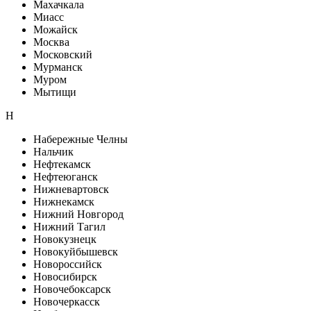
Махачкала
Миасс
Можайск
Москва
Московский
Мурманск
Муром
Мытищи
Н
Набережные Челны
Нальчик
Нефтекамск
Нефтеюганск
Нижневартовск
Нижнекамск
Нижний Новгород
Нижний Тагил
Новокузнецк
Новокуйбышевск
Новороссийск
Новосибирск
Новочебоксарск
Новочеркасск