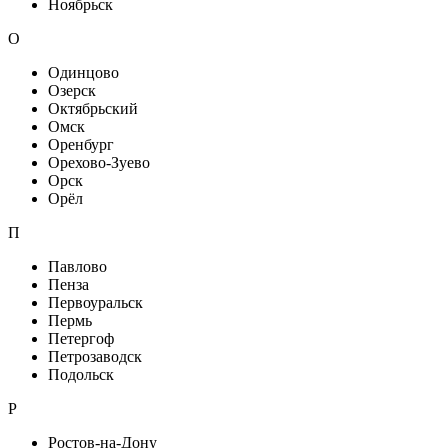
Ноябрьск
О
Одинцово
Озерск
Октябрьский
Омск
Оренбург
Орехово-Зуево
Орск
Орёл
П
Павлово
Пенза
Первоуральск
Пермь
Петергоф
Петрозаводск
Подольск
Р
Ростов-на-Дону