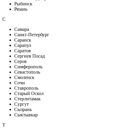
Рыбинск
Рязань
С
Самара
Санкт-Петербург
Саранск
Сарапул
Саратов
Сергиев Посад
Серов
Симферополь
Севастополь
Смоленск
Сочи
Ставрополь
Старый Оскол
Стерлитамак
Сургут
Сызрань
Сыктывкар
Т