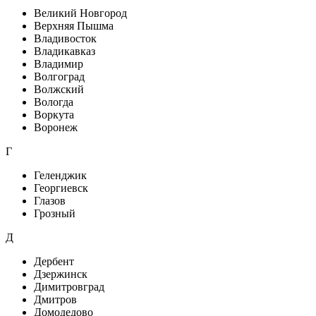
Великий Новгород
Верхняя Пышма
Владивосток
Владикавказ
Владимир
Волгоград
Волжский
Вологда
Воркута
Воронеж
Г
Геленджик
Георгиевск
Глазов
Грозный
Д
Дербент
Дзержинск
Димитровград
Дмитров
Домодедово