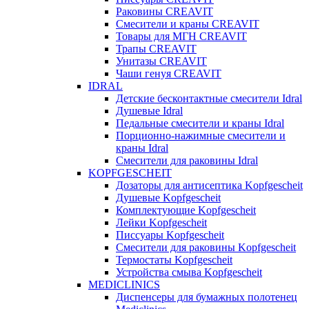
Раковины CREAVIT
Смесители и краны CREAVIT
Товары для МГН CREAVIT
Трапы CREAVIT
Унитазы CREAVIT
Чаши генуя CREAVIT
IDRAL
Детские бесконтактные смесители Idral
Душевые Idral
Педальные смесители и краны Idral
Порционно-нажимные смесители и
краны Idral
Смеcители для раковины Idral
KOPFGESCHEIT
Дозаторы для антисептика Kopfgescheit
Душевые Kopfgescheit
Комплектующие Kopfgescheit
Лейки Kopfgescheit
Писсуары Kopfgescheit
Смесители для раковины Kopfgescheit
Термостаты Kopfgescheit
Устройства смыва Kopfgescheit
MEDICLINICS
Диспенсеры для бумажных полотенец