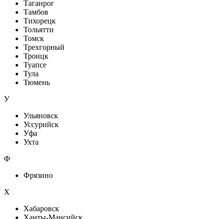
Таганрог
Тамбов
Тихорецк
Тольятти
Томск
Трехгорный
Троицк
Туапсе
Тула
Тюмень
У
Ульяновск
Уссурийск
Уфа
Ухта
Ф
Фрязино
Х
Хабаровск
Ханты-Мансийск