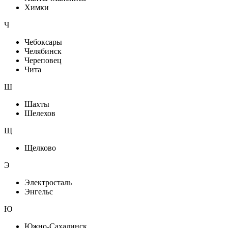
Химки
Ч
Чебоксары
Челябинск
Череповец
Чита
Ш
Шахты
Шелехов
Щ
Щелково
Э
Электросталь
Энгельс
Ю
Южно-Сахалинск