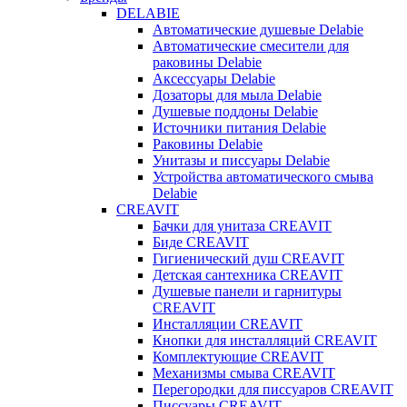
DELABIE
Автоматические душевые Delabie
Автоматические смесители для
раковины Delabie
Аксессуары Delabie
Дозаторы для мыла Delabie
Душевые поддоны Delabie
Источники питания Delabie
Раковины Delabie
Унитазы и писсуары Delabie
Устройства автоматического смыва
Delabie
CREAVIT
Бачки для унитаза CREAVIT
Биде CREAVIT
Гигиенический душ CREAVIT
Детская сантехника CREAVIT
Душевые панели и гарнитуры
CREAVIT
Инсталляции CREAVIT
Кнопки для инсталляций CREAVIT
Комплектующие CREAVIT
Механизмы смыва CREAVIT
Перегородки для писсуаров CREAVIT
Писсуары CREAVIT