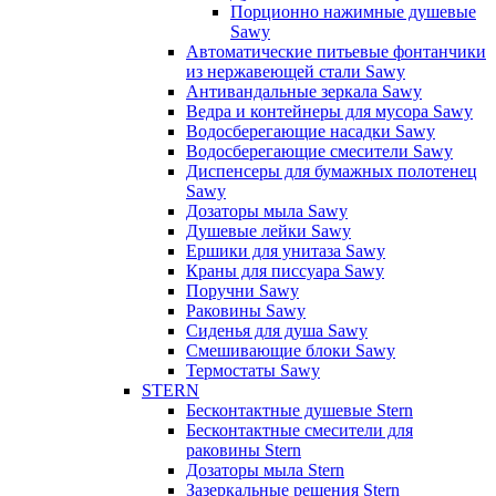
Порционно нажимные душевые
Sawy
Автоматические питьевые фонтанчики
из нержавеющей стали Sawy
Антивандальные зеркала Sawy
Ведра и контейнеры для мусора Sawy
Водосберегающие насадки Sawy
Водосберегающие смесители Sawy
Диспенсеры для бумажных полотенец
Sawy
Дозаторы мыла Sawy
Душевые лейки Sawy
Ершики для унитаза Sawy
Краны для писсуара Sawy
Поручни Sawy
Раковины Sawy
Сиденья для душа Sawy
Смешивающие блоки Sawy
Термостаты Sawy
STERN
Бесконтактные душевые Stern
Бесконтактные смесители для
раковины Stern
Дозаторы мыла Stern
Зазеркальные решения Stern