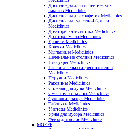
Mediclinics
Диспенсеры для гигиенических
пакетов Mediclinics
Диспенсеры для салфеток Mediclinics
Диспенсеры туалетной бумаги
Mediclinics
Дозаторы антисептика Mediclinics
Дозаторы мыла Mediclinics
Ершики Mediclinics
Крючки Mediclinics
Мыльницы Mediclinics
Пеленальные столики Mediclinics
Писсуары Mediclinics
Полки и вешалки для полотенец
Mediclinics
Поручни Mediclinics
Раковины Mediclinics
Сиденья для душа Mediclinics
Смесители и краны Mediclinics
Сушилки для рук Mediclinics
Таблички Mediclinics
Унитазы Mediclinics
Урны для мусора Mediclinics
Фены для волос Mediclinics
MOEFF