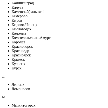
Калининград
Калуга
Каменск-Уральский
Кемерово
Киров
Кирово-Чепецк
Кисловодск
Коломна
Комсомольск-на-Амуре
Королев
Красногорск
Краснодар
Красноярск
Крымск
Кузнецк
Курск
Л
Липецк
Ломоносов
М
Магнитогорск