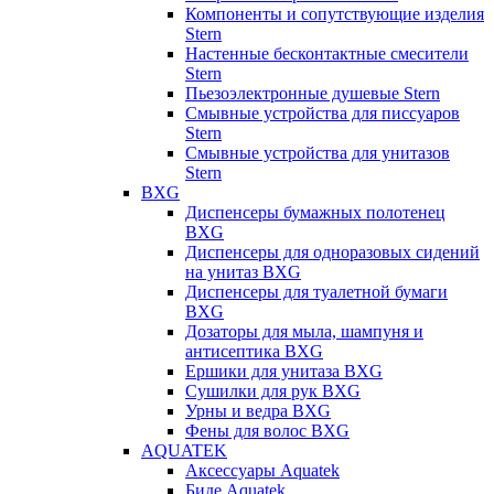
Компоненты и сопутствующие изделия
Stern
Настенные бесконтактные смесители
Stern
Пьезоэлектронные душевые Stern
Смывные устройства для писсуаров
Stern
Смывные устройства для унитазов
Stern
BXG
Диспенсеры бумажных полотенец
BXG
Диспенсеры для одноразовых сидений
на унитаз BXG
Диспенсеры для туалетной бумаги
BXG
Дозаторы для мыла, шампуня и
антисептика BXG
Ершики для унитаза BXG
Сушилки для рук BXG
Урны и ведра BXG
Фены для волос BXG
AQUATEK
Аксессуары Aquatek
Биде Aquatek