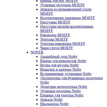
Ванны для ног MOEFF
Душевые поддоны MOEFF
Зеркала из нержавеющей стали
MOEFF
Коллективные раковины MOEFF
Писсуары MOEFF
Писсуары желоба коллективные
MOEFF
Раковины MOEFF
Унитазы MOEFF
Унитазы-раковины MOEFF
Чаши генуя MOEFF
NOFER
Аварийный душ Nofer
Ванны для инвалидов Nofer
Ведра для мусора Nofer
Вешалки и крючки Nofer
Встраиваемые установки Nofer
Диспенсеры для бумажных полотенец
Nofer
Дозаторы антисептика Nofer
Душевые поддоны Nofer
Ёршики для унитаза Nofer
Зеркала Nofer
Мыльницы Nofer