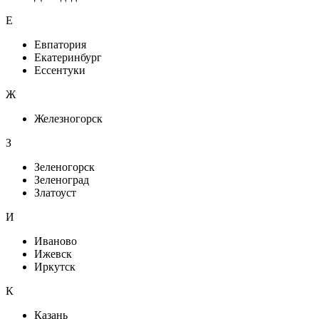
Е
Евпатория
Екатеринбург
Ессентуки
Ж
Железногорск
З
Зеленогорск
Зеленоград
Златоуст
И
Иваново
Ижевск
Иркутск
К
Казань