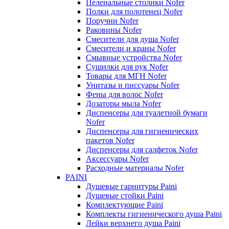
Пеленальные столики Nofer
Полки для полотенец Nofer
Поручни Nofer
Раковины Nofer
Смесители для душа Nofer
Смесители и краны Nofer
Смывные устройства Nofer
Сушилки для рук Nofer
Товары для МГН Nofer
Унитазы и писсуары Nofer
Фены для волос Nofer
Дозаторы мыла Nofer
Диспенсеры для туалетной бумаги
Nofer
Диспенсеры для гигиенических
пакетов Nofer
Диспенсеры для салфеток Nofer
Аксессуары Nofer
Расходные материалы Nofer
PAINI
Душевые гарнитуры Paini
Душевые стойки Paini
Комплектующие Paini
Комплекты гигиенического душа Paini
Лейки верхнего душа Paini