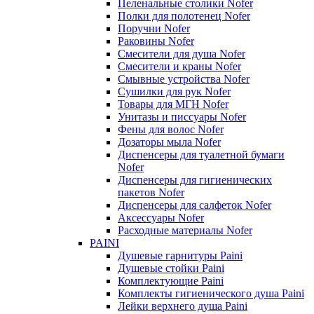
Пеленальные столики Nofer
Полки для полотенец Nofer
Поручни Nofer
Раковины Nofer
Смесители для душа Nofer
Смесители и краны Nofer
Смывные устройства Nofer
Сушилки для рук Nofer
Товары для МГН Nofer
Унитазы и писсуары Nofer
Фены для волос Nofer
Дозаторы мыла Nofer
Диспенсеры для туалетной бумаги
Nofer
Диспенсеры для гигиенических
пакетов Nofer
Диспенсеры для салфеток Nofer
Аксессуары Nofer
Расходные материалы Nofer
PAINI
Душевые гарнитуры Paini
Душевые стойки Paini
Комплектующие Paini
Комплекты гигиенического душа Paini
Лейки верхнего душа Paini