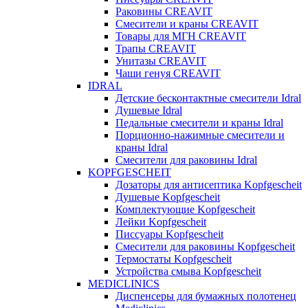
Раковины CREAVIT
Смесители и краны CREAVIT
Товары для МГН CREAVIT
Трапы CREAVIT
Унитазы CREAVIT
Чаши генуя CREAVIT
IDRAL
Детские бесконтактные смесители Idral
Душевые Idral
Педальные смесители и краны Idral
Порционно-нажимные смесители и
краны Idral
Смеcители для раковины Idral
KOPFGESCHEIT
Дозаторы для антисептика Kopfgescheit
Душевые Kopfgescheit
Комплектующие Kopfgescheit
Лейки Kopfgescheit
Писсуары Kopfgescheit
Смесители для раковины Kopfgescheit
Термостаты Kopfgescheit
Устройства смыва Kopfgescheit
MEDICLINICS
Диспенсеры для бумажных полотенец