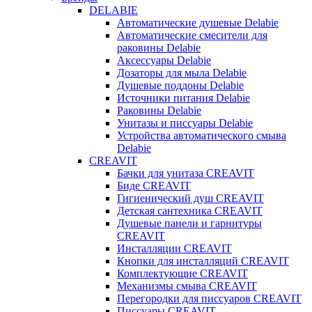
DELABIE
Автоматические душевые Delabie
Автоматические смесители для
раковины Delabie
Аксессуары Delabie
Дозаторы для мыла Delabie
Душевые поддоны Delabie
Источники питания Delabie
Раковины Delabie
Унитазы и писсуары Delabie
Устройства автоматического смыва
Delabie
CREAVIT
Бачки для унитаза CREAVIT
Биде CREAVIT
Гигиенический душ CREAVIT
Детская сантехника CREAVIT
Душевые панели и гарнитуры
CREAVIT
Инсталляции CREAVIT
Кнопки для инсталляций CREAVIT
Комплектующие CREAVIT
Механизмы смыва CREAVIT
Перегородки для писсуаров CREAVIT
Писсуары CREAVIT