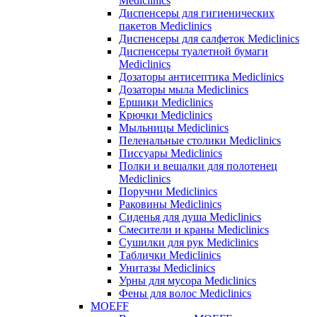
Mediclinics
Диспенсеры для гигиенических
пакетов Mediclinics
Диспенсеры для салфеток Mediclinics
Диспенсеры туалетной бумаги
Mediclinics
Дозаторы антисептика Mediclinics
Дозаторы мыла Mediclinics
Ершики Mediclinics
Крючки Mediclinics
Мыльницы Mediclinics
Пеленальные столики Mediclinics
Писсуары Mediclinics
Полки и вешалки для полотенец
Mediclinics
Поручни Mediclinics
Раковины Mediclinics
Сиденья для душа Mediclinics
Смесители и краны Mediclinics
Сушилки для рук Mediclinics
Таблички Mediclinics
Унитазы Mediclinics
Урны для мусора Mediclinics
Фены для волос Mediclinics
MOEFF