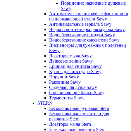
Порционно нажимные душевые
Sawy
Автоматические питьевые фонтанчики
из нержавеющей стали Sawy
Антивандальные зеркала Sawy
Ведра и контейнеры для мусора Sawy
Водосберегающие насадки Sawy
Водосберегающие смесители Sawy
Диспенсеры для бумажных полотенец
Sawy
Дозаторы мыла Sawy
Душевые лейки Sawy
Ершики для унитаза Sawy
Краны для писсуара Sawy
Поручни Sawy
Раковины Sawy
Сиденья для душа Sawy
Смешивающие блоки Sawy
Термостаты Sawy
STERN
Бесконтактные душевые Stern
Бесконтактные смесители для
раковины Stern
Дозаторы мыла Stern
Зазеркальные решения Stern