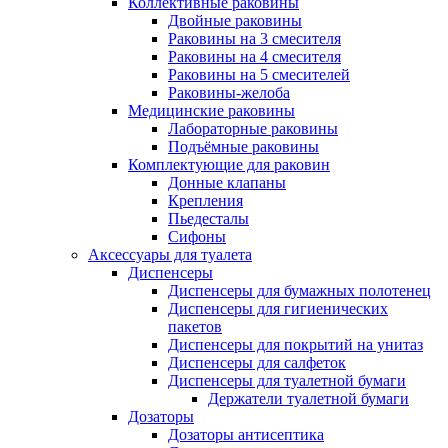
Коллективные раковины
Двойные раковины
Раковины на 3 смесителя
Раковины на 4 смесителя
Раковины на 5 смесителей
Раковины-желоба
Медицинские раковины
Лабораторные раковины
Подъёмные раковины
Комплектующие для раковин
Донные клапаны
Крепления
Пьедесталы
Сифоны
Аксессуары для туалета
Диспенсеры
Диспенсеры для бумажных полотенец
Диспенсеры для гигиенических
пакетов
Диспенсеры для покрытий на унитаз
Диспенсеры для салфеток
Диспенсеры для туалетной бумаги
Держатели туалетной бумаги
Дозаторы
Дозаторы антисептика