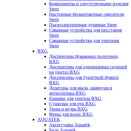
Компоненты и сопутствующие изделия
Stern
Настенные бесконтактные смесители
Stern
Пьезоэлектронные душевые Stern
Смывные устройства для писсуаров
Stern
Смывные устройства для унитазов
Stern
BXG
Диспенсеры бумажных полотенец
BXG
Диспенсеры для одноразовых сидений
на унитаз BXG
Диспенсеры для туалетной бумаги
BXG
Дозаторы для мыла, шампуня и
антисептика BXG
Ершики для унитаза BXG
Сушилки для рук BXG
Урны и ведра BXG
Фены для волос BXG
AQUATEK
Аксессуары Aquatek
Биде Aquatek