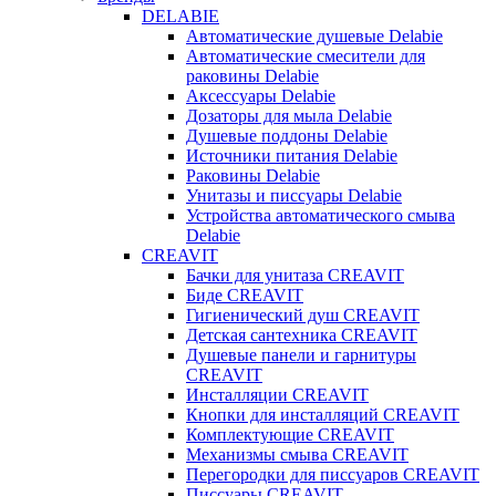
DELABIE
Автоматические душевые Delabie
Автоматические смесители для
раковины Delabie
Аксессуары Delabie
Дозаторы для мыла Delabie
Душевые поддоны Delabie
Источники питания Delabie
Раковины Delabie
Унитазы и писсуары Delabie
Устройства автоматического смыва
Delabie
CREAVIT
Бачки для унитаза CREAVIT
Биде CREAVIT
Гигиенический душ CREAVIT
Детская сантехника CREAVIT
Душевые панели и гарнитуры
CREAVIT
Инсталляции CREAVIT
Кнопки для инсталляций CREAVIT
Комплектующие CREAVIT
Механизмы смыва CREAVIT
Перегородки для писсуаров CREAVIT
Писсуары CREAVIT