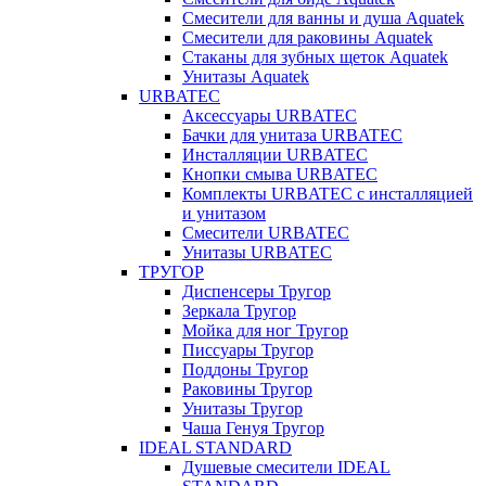
Смесители для ванны и душа Aquatek
Смесители для раковины Aquatek
Стаканы для зубных щеток Aquatek
Унитазы Aquatek
URBATEC
Аксессуары URBATEC
Бачки для унитаза URBATEC
Инсталляции URBATEC
Кнопки смыва URBATEC
Комплекты URBATEC с инсталляцией
и унитазом
Смесители URBATEC
Унитазы URBATEC
ТРУГОР
Диспенсеры Тругор
Зеркала Тругор
Мойка для ног Тругор
Писсуары Тругор
Поддоны Тругор
Раковины Тругор
Унитазы Тругор
Чаша Генуя Тругор
IDEAL STANDARD
Душевые смесители IDEAL