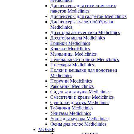
Mediclinics
Диспенсеры для гигиенических
пакетов Mediclinics
Диспенсеры для салфеток Mediclinics
Диспенсеры туалетной бумаги
Mediclinics
Дозаторы антисептика Mediclinics
Дозаторы мыла Mediclinics
Ершики Mediclinics
Крючки Mediclinics
Мыльницы Mediclinics
Пеленальные столики Mediclinics
Писсуары Mediclinics
Полки и вешалки для полотенец
Mediclinics
Поручни Mediclinics
Раковины Mediclinics
Сиденья для душа Mediclinics
Смесители и краны Mediclinics
Сушилки для рук Mediclinics
Таблички Mediclinics
Унитазы Mediclinics
Урны для мусора Mediclinics
Фены для волос Mediclinics
MOEFF