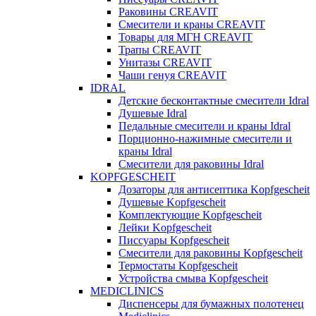
Раковины CREAVIT
Смесители и краны CREAVIT
Товары для МГН CREAVIT
Трапы CREAVIT
Унитазы CREAVIT
Чаши генуя CREAVIT
IDRAL
Детские бесконтактные смесители Idral
Душевые Idral
Педальные смесители и краны Idral
Порционно-нажимные смесители и
краны Idral
Смеcители для раковины Idral
KOPFGESCHEIT
Дозаторы для антисептика Kopfgescheit
Душевые Kopfgescheit
Комплектующие Kopfgescheit
Лейки Kopfgescheit
Писсуары Kopfgescheit
Смесители для раковины Kopfgescheit
Термостаты Kopfgescheit
Устройства смыва Kopfgescheit
MEDICLINICS
Диспенсеры для бумажных полотенец