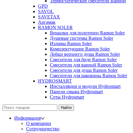
Термостатические смесители Варион
GPD
SAVOL
SAVETAX
Аргамак
RAMON SOLER
Вешалки для полотенец Ramon Soler
Душевые системы Ramon Soler
Изливы Ramon Soler
Комплектующие Ramon Soler
Лейки верхнего душа Ramon Soler
Смесители для биде Ramon Soler
Смесители для ванной Ramon Soler
Смесители для душа Ramon Soler
Смесители для раковины Ramon Soler
HYDROSMART
Инсталляции и модули Hydrosmart
Панели смыва Hydrosmart
Сеты Hydrosmart
Найти
Информация
О компании
Сотрудничество