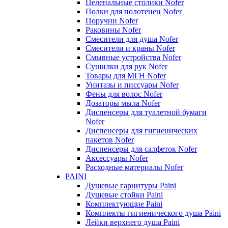
Пеленальные столики Nofer
Полки для полотенец Nofer
Поручни Nofer
Раковины Nofer
Смесители для душа Nofer
Смесители и краны Nofer
Смывные устройства Nofer
Сушилки для рук Nofer
Товары для МГН Nofer
Унитазы и писсуары Nofer
Фены для волос Nofer
Дозаторы мыла Nofer
Диспенсеры для туалетной бумаги
Nofer
Диспенсеры для гигиенических
пакетов Nofer
Диспенсеры для салфеток Nofer
Аксессуары Nofer
Расходные материалы Nofer
PAINI
Душевые гарнитуры Paini
Душевые стойки Paini
Комплектующие Paini
Комплекты гигиенического душа Paini
Лейки верхнего душа Paini