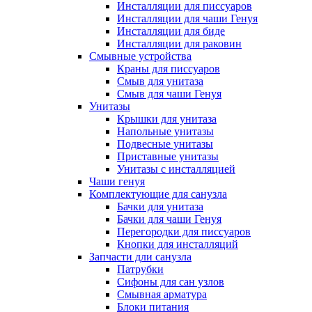
Инсталляции для писсуаров
Инсталляции для чаши Генуя
Инсталляции для биде
Инсталляции для раковин
Смывные устройства
Краны для писсуаров
Смыв для унитаза
Смыв для чаши Генуя
Унитазы
Крышки для унитаза
Напольные унитазы
Подвесные унитазы
Приставные унитазы
Унитазы с инсталляцией
Чаши генуя
Комплектующие для санузла
Бачки для унитаза
Бачки для чаши Генуя
Перегородки для писсуаров
Кнопки для инсталляций
Запчасти дли санузла
Патрубки
Сифоны для сан узлов
Смывная арматура
Блоки питания