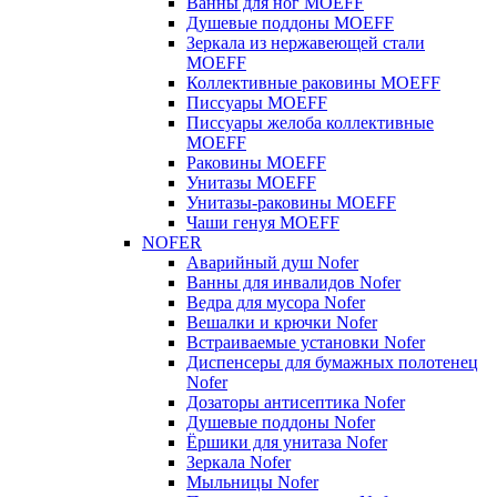
Ванны для ног MOEFF
Душевые поддоны MOEFF
Зеркала из нержавеющей стали
MOEFF
Коллективные раковины MOEFF
Писсуары MOEFF
Писсуары желоба коллективные
MOEFF
Раковины MOEFF
Унитазы MOEFF
Унитазы-раковины MOEFF
Чаши генуя MOEFF
NOFER
Аварийный душ Nofer
Ванны для инвалидов Nofer
Ведра для мусора Nofer
Вешалки и крючки Nofer
Встраиваемые установки Nofer
Диспенсеры для бумажных полотенец
Nofer
Дозаторы антисептика Nofer
Душевые поддоны Nofer
Ёршики для унитаза Nofer
Зеркала Nofer
Мыльницы Nofer