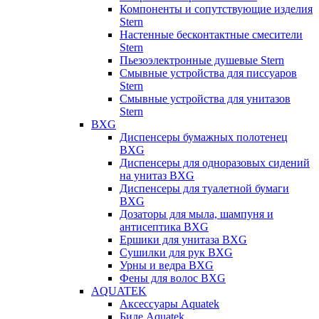
Компоненты и сопутствующие изделия
Stern
Настенные бесконтактные смесители
Stern
Пьезоэлектронные душевые Stern
Смывные устройства для писсуаров
Stern
Смывные устройства для унитазов
Stern
BXG
Диспенсеры бумажных полотенец
BXG
Диспенсеры для одноразовых сидений
на унитаз BXG
Диспенсеры для туалетной бумаги
BXG
Дозаторы для мыла, шампуня и
антисептика BXG
Ершики для унитаза BXG
Сушилки для рук BXG
Урны и ведра BXG
Фены для волос BXG
AQUATEK
Аксессуары Aquatek
Биде Aquatek