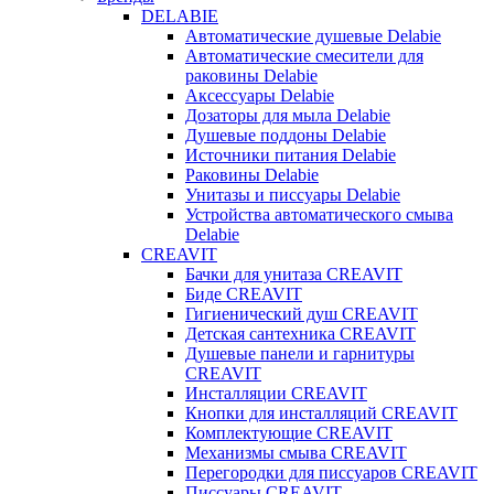
DELABIE
Автоматические душевые Delabie
Автоматические смесители для
раковины Delabie
Аксессуары Delabie
Дозаторы для мыла Delabie
Душевые поддоны Delabie
Источники питания Delabie
Раковины Delabie
Унитазы и писсуары Delabie
Устройства автоматического смыва
Delabie
CREAVIT
Бачки для унитаза CREAVIT
Биде CREAVIT
Гигиенический душ CREAVIT
Детская сантехника CREAVIT
Душевые панели и гарнитуры
CREAVIT
Инсталляции CREAVIT
Кнопки для инсталляций CREAVIT
Комплектующие CREAVIT
Механизмы смыва CREAVIT
Перегородки для писсуаров CREAVIT
Писсуары CREAVIT