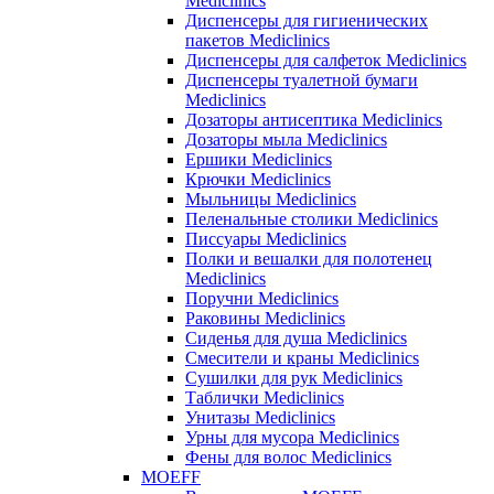
Mediclinics
Диспенсеры для гигиенических
пакетов Mediclinics
Диспенсеры для салфеток Mediclinics
Диспенсеры туалетной бумаги
Mediclinics
Дозаторы антисептика Mediclinics
Дозаторы мыла Mediclinics
Ершики Mediclinics
Крючки Mediclinics
Мыльницы Mediclinics
Пеленальные столики Mediclinics
Писсуары Mediclinics
Полки и вешалки для полотенец
Mediclinics
Поручни Mediclinics
Раковины Mediclinics
Сиденья для душа Mediclinics
Смесители и краны Mediclinics
Сушилки для рук Mediclinics
Таблички Mediclinics
Унитазы Mediclinics
Урны для мусора Mediclinics
Фены для волос Mediclinics
MOEFF