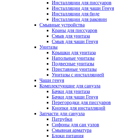
Инсталляции для писсуаров
Инсталляции для чаши Генуя
Инсталляции для биде
Инсталляции для раковин
Смывные устройства
Краны для писсуаров
Смыв для унитаза
Смыв для чаши Генуя
Унитазы
Крышки для унитаза
Напольные унитазы
Подвесные унитазы
Приставные унитазы
Унитазы с инсталляцией
Чаши генуя
Комплектующие для санузла
Бачки для унитаза
Бачки для чаши Генуя
Перегородки для писсуаров
Кнопки для инсталляций
Запчасти дли санузла
Патрубки
Сифоны для сан узлов
Смывная арматура
Блоки питания