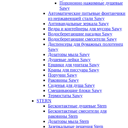
Порционно нажимные душевые
Sawy
Автоматические питьевые фонтанчики
из нержавеющей стали Sawy
Антивандальные зеркала Sawy
Ведра и контейнеры для мусора Sawy
Водосберегающие насадки Sawy
Водосберегающие смесители Sawy
Диспенсеры для бумажных полотенец
Sawy
Дозаторы мыла Sawy
Душевые лейки Sawy
Ершики для унитаза Sawy
Краны для писсуара Sawy
Поручни Sawy
Раковины Sawy
Сиденья для душа Sawy
Смешивающие блоки Sawy
Термостаты Sawy
STERN
Бесконтактные душевые Stern
Бесконтактные смесители для
раковины Stern
Дозаторы мыла Stern
Зазеркальные решения Stern