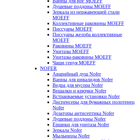
Ванны для ног MOEFF
Душевые поддоны MOEFF
Зеркала из нержавеющей стали
MOEFF
Коллективные раковины MOEFF
Писсуары MOEFF
Писсуары желоба коллективные
MOEFF
Раковины MOEFF
Унитазы MOEFF
Унитазы-раковины MOEFF
Чаши генуя MOEFF
NOFER
Аварийный душ Nofer
Ванны для инвалидов Nofer
Ведра для мусора Nofer
Вешалки и крючки Nofer
Встраиваемые установки Nofer
Диспенсеры для бумажных полотенец
Nofer
Дозаторы антисептика Nofer
Душевые поддоны Nofer
Ёршики для унитаза Nofer
Зеркала Nofer
Мыльницы Nofer