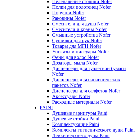
Пеленальные столики Nofer
Полки для полотенец Nofer
Поручни Nofer
Раковины Nofer
Смесители для душа Nofer
Смесители и краны Nofer
Смывные устройства Nofer
Сушилки для рук Nofer
Товары для МГН Nofer
Унитазы и писсуары Nofer
Фены для волос Nofer
Дозаторы мыла Nofer
Диспенсеры для туалетной бумаги
Nofer
Диспенсеры для гигиенических
пакетов Nofer
Диспенсеры для салфеток Nofer
Аксессуары Nofer
Расходные материалы Nofer
PAINI
Душевые гарнитуры Paini
Душевые стойки Paini
Комплектующие Paini
Комплекты гигиенического душа Paini
Лейки верхнего душа Paini