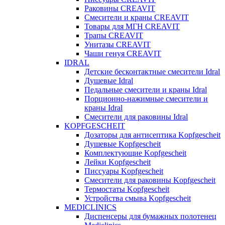
Раковины CREAVIT
Смесители и краны CREAVIT
Товары для МГН CREAVIT
Трапы CREAVIT
Унитазы CREAVIT
Чаши генуя CREAVIT
IDRAL
Детские бесконтактные смесители Idral
Душевые Idral
Педальные смесители и краны Idral
Порционно-нажимные смесители и
краны Idral
Смеcители для раковины Idral
KOPFGESCHEIT
Дозаторы для антисептика Kopfgescheit
Душевые Kopfgescheit
Комплектующие Kopfgescheit
Лейки Kopfgescheit
Писсуары Kopfgescheit
Смесители для раковины Kopfgescheit
Термостаты Kopfgescheit
Устройства смыва Kopfgescheit
MEDICLINICS
Диспенсеры для бумажных полотенец