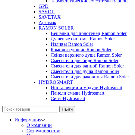
Термостатические смесители Варион
GPD
SAVOL
SAVETAX
Аргамак
RAMON SOLER
Вешалки для полотенец Ramon Soler
Душевые системы Ramon Soler
Изливы Ramon Soler
Комплектующие Ramon Soler
Лейки верхнего душа Ramon Soler
Смесители для биде Ramon Soler
Смесители для ванной Ramon Soler
Смесители для душа Ramon Soler
Смесители для раковины Ramon Soler
HYDROSMART
Инсталляции и модули Hydrosmart
Панели смыва Hydrosmart
Сеты Hydrosmart
Найти
Информация
О компании
Сотрудничество