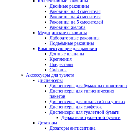
Коллективные раковины
Двойные раковины
Раковины на 3 смесителя
Раковины на 4 смесителя
Раковины на 5 смесителей
Раковины-желоба
Медицинские раковины
Лабораторные раковины
Подъёмные раковины
Комплектующие для раковин
Донные клапаны
Крепления
Пьедесталы
Сифоны
Аксессуары для туалета
Диспенсеры
Диспенсеры для бумажных полотенец
Диспенсеры для гигиенических
пакетов
Диспенсеры для покрытий на унитаз
Диспенсеры для салфеток
Диспенсеры для туалетной бумаги
Держатели туалетной бумаги
Дозаторы
Дозаторы антисептика