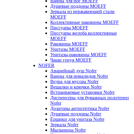
Ванны для ног MOEFF
Душевые поддоны MOEFF
Зеркала из нержавеющей стали
MOEFF
Коллективные раковины MOEFF
Писсуары MOEFF
Писсуары желоба коллективные
MOEFF
Раковины MOEFF
Унитазы MOEFF
Унитазы-раковины MOEFF
Чаши генуя MOEFF
NOFER
Аварийный душ Nofer
Ванны для инвалидов Nofer
Ведра для мусора Nofer
Вешалки и крючки Nofer
Встраиваемые установки Nofer
Диспенсеры для бумажных полотенец
Nofer
Дозаторы антисептика Nofer
Душевые поддоны Nofer
Ёршики для унитаза Nofer
Зеркала Nofer
Мыльницы Nofer