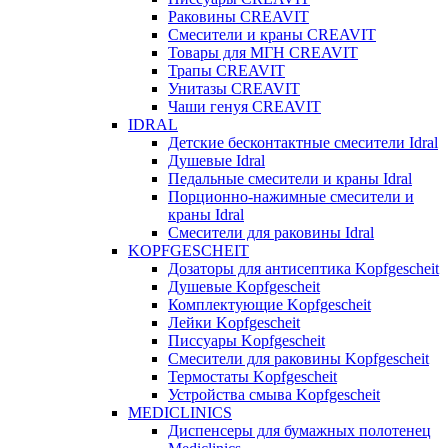
Раковины CREAVIT
Смесители и краны CREAVIT
Товары для МГН CREAVIT
Трапы CREAVIT
Унитазы CREAVIT
Чаши генуя CREAVIT
IDRAL
Детские бесконтактные смесители Idral
Душевые Idral
Педальные смесители и краны Idral
Порционно-нажимные смесители и
краны Idral
Смеcители для раковины Idral
KOPFGESCHEIT
Дозаторы для антисептика Kopfgescheit
Душевые Kopfgescheit
Комплектующие Kopfgescheit
Лейки Kopfgescheit
Писсуары Kopfgescheit
Смесители для раковины Kopfgescheit
Термостаты Kopfgescheit
Устройства смыва Kopfgescheit
MEDICLINICS
Диспенсеры для бумажных полотенец