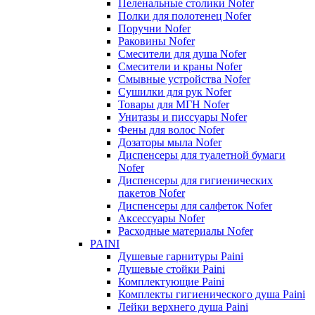
Пеленальные столики Nofer
Полки для полотенец Nofer
Поручни Nofer
Раковины Nofer
Смесители для душа Nofer
Смесители и краны Nofer
Смывные устройства Nofer
Сушилки для рук Nofer
Товары для МГН Nofer
Унитазы и писсуары Nofer
Фены для волос Nofer
Дозаторы мыла Nofer
Диспенсеры для туалетной бумаги
Nofer
Диспенсеры для гигиенических
пакетов Nofer
Диспенсеры для салфеток Nofer
Аксессуары Nofer
Расходные материалы Nofer
PAINI
Душевые гарнитуры Paini
Душевые стойки Paini
Комплектующие Paini
Комплекты гигиенического душа Paini
Лейки верхнего душа Paini