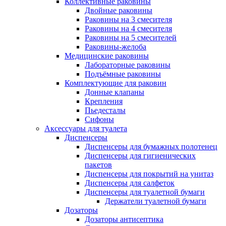
Коллективные раковины
Двойные раковины
Раковины на 3 смесителя
Раковины на 4 смесителя
Раковины на 5 смесителей
Раковины-желоба
Медицинские раковины
Лабораторные раковины
Подъёмные раковины
Комплектующие для раковин
Донные клапаны
Крепления
Пьедесталы
Сифоны
Аксессуары для туалета
Диспенсеры
Диспенсеры для бумажных полотенец
Диспенсеры для гигиенических
пакетов
Диспенсеры для покрытий на унитаз
Диспенсеры для салфеток
Диспенсеры для туалетной бумаги
Держатели туалетной бумаги
Дозаторы
Дозаторы антисептика