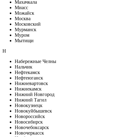
Махачкала
Миасс
Можайск
Москва
Московский
Мурманск
Муром
Мытищи
Н
Набережные Челны
Нальчик
Нефтекамск
Нефтеюганск
Нижневартовск
Нижнекамск
Нижний Новгород
Нижний Тагил
Новокузнецк
Новокуйбышевск
Новороссийск
Новосибирск
Новочебоксарск
Новочеркасск