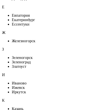
Е
Евпатория
Екатеринбург
Ессентуки
Ж
Железногорск
З
Зеленогорск
Зеленоград
Златоуст
И
Иваново
Ижевск
Иркутск
К
Казань