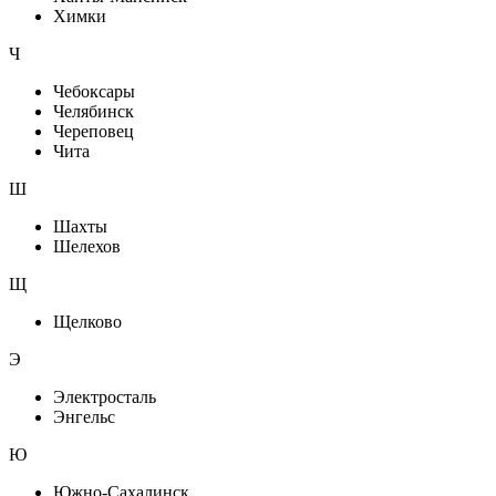
Химки
Ч
Чебоксары
Челябинск
Череповец
Чита
Ш
Шахты
Шелехов
Щ
Щелково
Э
Электросталь
Энгельс
Ю
Южно-Сахалинск