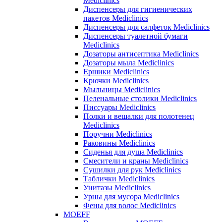
Mediclinics
Диспенсеры для гигиенических
пакетов Mediclinics
Диспенсеры для салфеток Mediclinics
Диспенсеры туалетной бумаги
Mediclinics
Дозаторы антисептика Mediclinics
Дозаторы мыла Mediclinics
Ершики Mediclinics
Крючки Mediclinics
Мыльницы Mediclinics
Пеленальные столики Mediclinics
Писсуары Mediclinics
Полки и вешалки для полотенец
Mediclinics
Поручни Mediclinics
Раковины Mediclinics
Сиденья для душа Mediclinics
Смесители и краны Mediclinics
Сушилки для рук Mediclinics
Таблички Mediclinics
Унитазы Mediclinics
Урны для мусора Mediclinics
Фены для волос Mediclinics
MOEFF