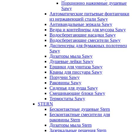
Порционно нажимные душевые
Sawy
Автоматические питьевые фонтанчики
из нержавеющей стали Sawy
Антивандальные зеркала Sawy
Ведра и контейнеры для мусора Sawy
Водосберегающие насадки Sawy
Водосберегающие смесители Sawy
Диспенсеры для бумажных полотенец
Sawy
Дозаторы мыла Sawy
Душевые лейки Sawy
Ершики для унитаза Sawy
Краны для писсуара Sawy
Поручни Sawy
Раковины Sawy
Сиденья для душа Sawy
Смешивающие блоки Sawy
Термостаты Sawy
STERN
Бесконтактные душевые Stern
Бесконтактные смесители для
раковины Stern
Дозаторы мыла Stern
Зазеркальные решения Stern