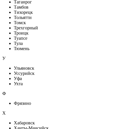
Таганрог
Тамбов
Тихорецк
Тольятти
Томск
Трехгорный
Троицк
Туапсе
Тула
Тюмень
У
Ульяновск
Уссурийск
Уфа
Ухта
Ф
Фрязино
Х
Хабаровск
Ханты-Мансийск