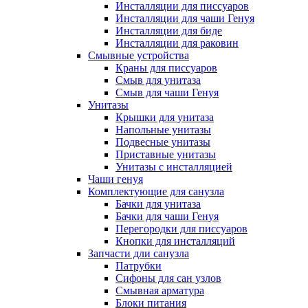
Инсталляции для писсуаров
Инсталляции для чаши Генуя
Инсталляции для биде
Инсталляции для раковин
Смывные устройства
Краны для писсуаров
Смыв для унитаза
Смыв для чаши Генуя
Унитазы
Крышки для унитаза
Напольные унитазы
Подвесные унитазы
Приставные унитазы
Унитазы с инсталляцией
Чаши генуя
Комплектующие для санузла
Бачки для унитаза
Бачки для чаши Генуя
Перегородки для писсуаров
Кнопки для инсталляций
Запчасти дли санузла
Патрубки
Сифоны для сан узлов
Смывная арматура
Блоки питания