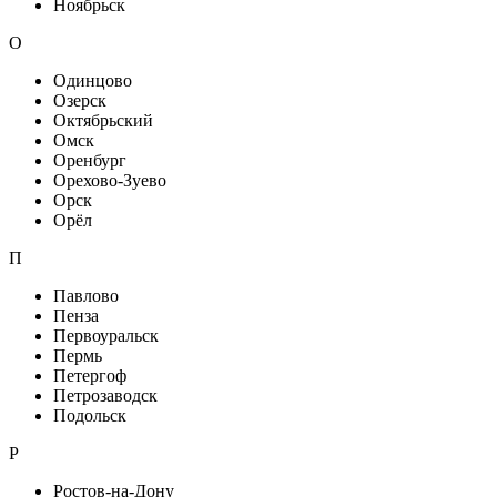
Ноябрьск
О
Одинцово
Озерск
Октябрьский
Омск
Оренбург
Орехово-Зуево
Орск
Орёл
П
Павлово
Пенза
Первоуральск
Пермь
Петергоф
Петрозаводск
Подольск
Р
Ростов-на-Дону