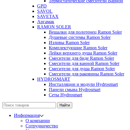
Термостатические смесители Варион
GPD
SAVOL
SAVETAX
Аргамак
RAMON SOLER
Вешалки для полотенец Ramon Soler
Душевые системы Ramon Soler
Изливы Ramon Soler
Комплектующие Ramon Soler
Лейки верхнего душа Ramon Soler
Смесители для биде Ramon Soler
Смесители для ванной Ramon Soler
Смесители для душа Ramon Soler
Смесители для раковины Ramon Soler
HYDROSMART
Инсталляции и модули Hydrosmart
Панели смыва Hydrosmart
Сеты Hydrosmart
Найти
Информация
О компании
Сотрудничество