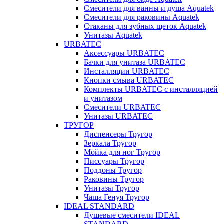
Смесители для ванны и душа Aquatek
Смесители для раковины Aquatek
Стаканы для зубных щеток Aquatek
Унитазы Aquatek
URBATEC
Аксессуары URBATEC
Бачки для унитаза URBATEC
Инсталляции URBATEC
Кнопки смыва URBATEC
Комплекты URBATEC с инсталляцией
и унитазом
Смесители URBATEC
Унитазы URBATEC
ТРУГОР
Диспенсеры Тругор
Зеркала Тругор
Мойка для ног Тругор
Писсуары Тругор
Поддоны Тругор
Раковины Тругор
Унитазы Тругор
Чаша Генуя Тругор
IDEAL STANDARD
Душевые смесители IDEAL