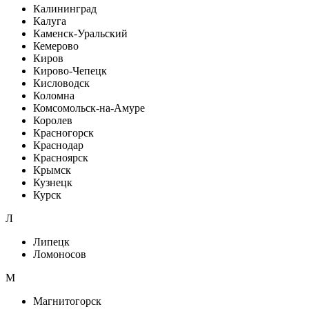
Калининград
Калуга
Каменск-Уральский
Кемерово
Киров
Кирово-Чепецк
Кисловодск
Коломна
Комсомольск-на-Амуре
Королев
Красногорск
Краснодар
Красноярск
Крымск
Кузнецк
Курск
Л
Липецк
Ломоносов
М
Магнитогорск