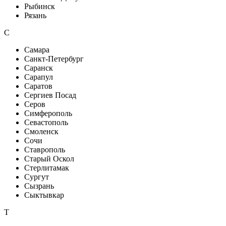
Рыбинск
Рязань
С
Самара
Санкт-Петербург
Саранск
Сарапул
Саратов
Сергиев Посад
Серов
Симферополь
Севастополь
Смоленск
Сочи
Ставрополь
Старый Оскол
Стерлитамак
Сургут
Сызрань
Сыктывкар
Т