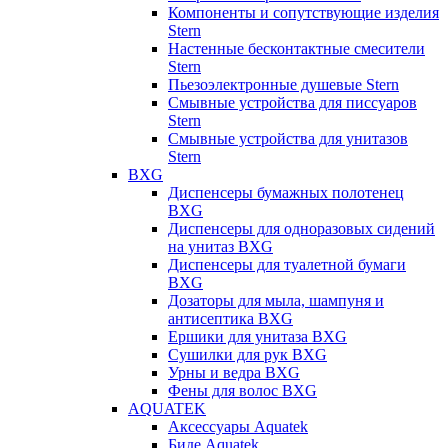
Компоненты и сопутствующие изделия
Stern
Настенные бесконтактные смесители
Stern
Пьезоэлектронные душевые Stern
Смывные устройства для писсуаров
Stern
Смывные устройства для унитазов
Stern
BXG
Диспенсеры бумажных полотенец
BXG
Диспенсеры для одноразовых сидений
на унитаз BXG
Диспенсеры для туалетной бумаги
BXG
Дозаторы для мыла, шампуня и
антисептика BXG
Ершики для унитаза BXG
Сушилки для рук BXG
Урны и ведра BXG
Фены для волос BXG
AQUATEK
Аксессуары Aquatek
Биде Aquatek