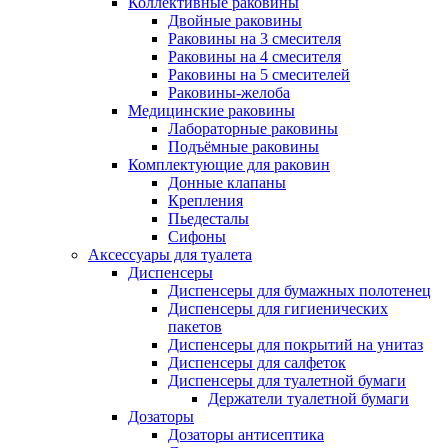
Коллективные раковины
Двойные раковины
Раковины на 3 смесителя
Раковины на 4 смесителя
Раковины на 5 смесителей
Раковины-желоба
Медицинские раковины
Лабораторные раковины
Подъёмные раковины
Комплектующие для раковин
Донные клапаны
Крепления
Пьедесталы
Сифоны
Аксессуары для туалета
Диспенсеры
Диспенсеры для бумажных полотенец
Диспенсеры для гигиенических
пакетов
Диспенсеры для покрытий на унитаз
Диспенсеры для салфеток
Диспенсеры для туалетной бумаги
Держатели туалетной бумаги
Дозаторы
Дозаторы антисептика