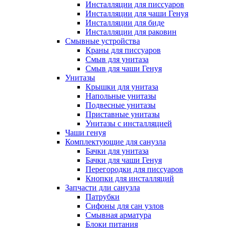
Инсталляции для писсуаров
Инсталляции для чаши Генуя
Инсталляции для биде
Инсталляции для раковин
Смывные устройства
Краны для писсуаров
Смыв для унитаза
Смыв для чаши Генуя
Унитазы
Крышки для унитаза
Напольные унитазы
Подвесные унитазы
Приставные унитазы
Унитазы с инсталляцией
Чаши генуя
Комплектующие для санузла
Бачки для унитаза
Бачки для чаши Генуя
Перегородки для писсуаров
Кнопки для инсталляций
Запчасти дли санузла
Патрубки
Сифоны для сан узлов
Смывная арматура
Блоки питания