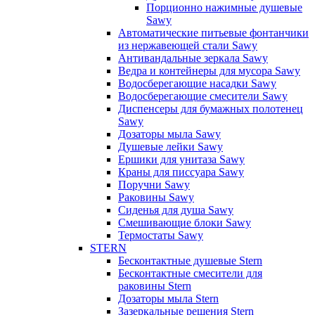
Порционно нажимные душевые
Sawy
Автоматические питьевые фонтанчики
из нержавеющей стали Sawy
Антивандальные зеркала Sawy
Ведра и контейнеры для мусора Sawy
Водосберегающие насадки Sawy
Водосберегающие смесители Sawy
Диспенсеры для бумажных полотенец
Sawy
Дозаторы мыла Sawy
Душевые лейки Sawy
Ершики для унитаза Sawy
Краны для писсуара Sawy
Поручни Sawy
Раковины Sawy
Сиденья для душа Sawy
Смешивающие блоки Sawy
Термостаты Sawy
STERN
Бесконтактные душевые Stern
Бесконтактные смесители для
раковины Stern
Дозаторы мыла Stern
Зазеркальные решения Stern