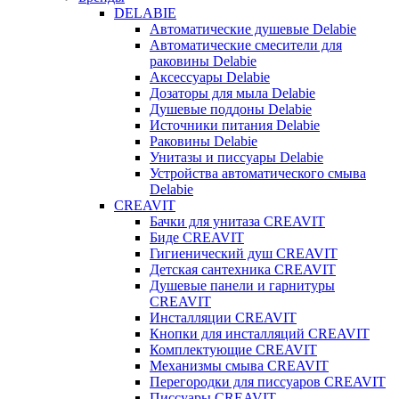
DELABIE
Автоматические душевые Delabie
Автоматические смесители для
раковины Delabie
Аксессуары Delabie
Дозаторы для мыла Delabie
Душевые поддоны Delabie
Источники питания Delabie
Раковины Delabie
Унитазы и писсуары Delabie
Устройства автоматического смыва
Delabie
CREAVIT
Бачки для унитаза CREAVIT
Биде CREAVIT
Гигиенический душ CREAVIT
Детская сантехника CREAVIT
Душевые панели и гарнитуры
CREAVIT
Инсталляции CREAVIT
Кнопки для инсталляций CREAVIT
Комплектующие CREAVIT
Механизмы смыва CREAVIT
Перегородки для писсуаров CREAVIT
Писсуары CREAVIT