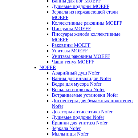
Ванны для ног MOEFF
Душевые поддоны MOEFF
Зеркала из нержавеющей стали
MOEFF
Коллективные раковины MOEFF
Писсуары MOEFF
Писсуары желоба коллективные
MOEFF
Раковины MOEFF
Унитазы MOEFF
Унитазы-раковины MOEFF
Чаши генуя MOEFF
NOFER
Аварийный душ Nofer
Ванны для инвалидов Nofer
Ведра для мусора Nofer
Вешалки и крючки Nofer
Встраиваемые установки Nofer
Диспенсеры для бумажных полотенец
Nofer
Дозаторы антисептика Nofer
Душевые поддоны Nofer
Ёршики для унитаза Nofer
Зеркала Nofer
Мыльницы Nofer