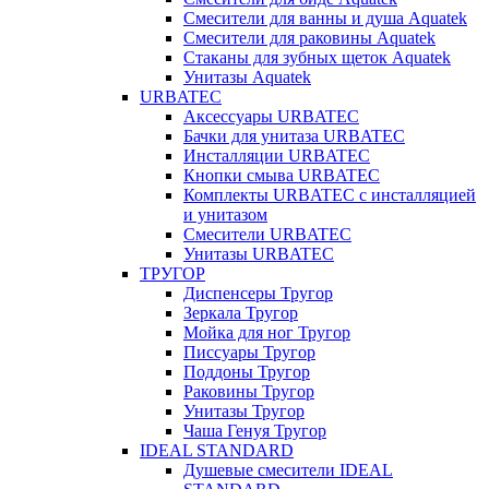
Смесители для ванны и душа Aquatek
Смесители для раковины Aquatek
Стаканы для зубных щеток Aquatek
Унитазы Aquatek
URBATEC
Аксессуары URBATEC
Бачки для унитаза URBATEC
Инсталляции URBATEC
Кнопки смыва URBATEC
Комплекты URBATEC с инсталляцией
и унитазом
Смесители URBATEC
Унитазы URBATEC
ТРУГОР
Диспенсеры Тругор
Зеркала Тругор
Мойка для ног Тругор
Писсуары Тругор
Поддоны Тругор
Раковины Тругор
Унитазы Тругор
Чаша Генуя Тругор
IDEAL STANDARD
Душевые смесители IDEAL