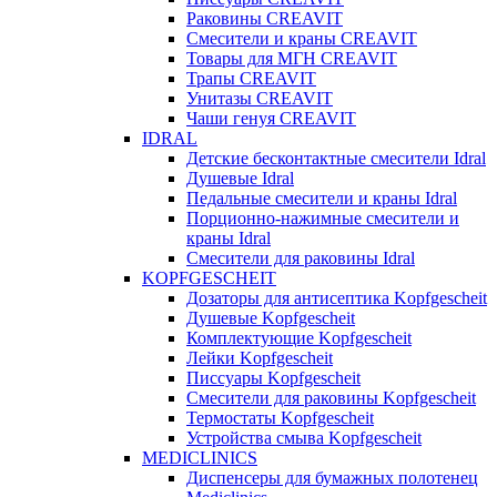
Раковины CREAVIT
Смесители и краны CREAVIT
Товары для МГН CREAVIT
Трапы CREAVIT
Унитазы CREAVIT
Чаши генуя CREAVIT
IDRAL
Детские бесконтактные смесители Idral
Душевые Idral
Педальные смесители и краны Idral
Порционно-нажимные смесители и
краны Idral
Смеcители для раковины Idral
KOPFGESCHEIT
Дозаторы для антисептика Kopfgescheit
Душевые Kopfgescheit
Комплектующие Kopfgescheit
Лейки Kopfgescheit
Писсуары Kopfgescheit
Смесители для раковины Kopfgescheit
Термостаты Kopfgescheit
Устройства смыва Kopfgescheit
MEDICLINICS
Диспенсеры для бумажных полотенец