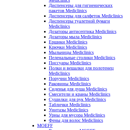
Mediclinics
Диспенсеры для гигиенических
пакетов Mediclinics
Диспенсеры для салфеток Mediclinics
Диспенсеры туалетной бумаги
Mediclinics
Дозаторы антисептика Mediclinics
Дозаторы мыла Mediclinics
Ершики Mediclinics
Крючки Mediclinics
Мыльницы Mediclinics
Пеленальные столики Mediclinics
Писсуары Mediclinics
Полки и вешалки для полотенец
Mediclinics
Поручни Mediclinics
Раковины Mediclinics
Сиденья для душа Mediclinics
Смесители и краны Mediclinics
Сушилки для рук Mediclinics
Таблички Mediclinics
Унитазы Mediclinics
Урны для мусора Mediclinics
Фены для волос Mediclinics
MOEFF