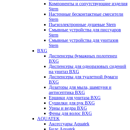
Компоненты и сопутствующие изделия
Stern
Настенные бесконтактные смесители
Stern
Пьезоэлектронные душевые Stern
Смывные устройства для писсуаров
Stern
Смывные устройства для унитазов
Stern
BXG
Диспенсеры бумажных полотенец
BXG
Диспенсеры для одноразовых сидений
на унитаз BXG
Диспенсеры для туалетной бумаги
BXG
Дозаторы для мыла, шампуня и
антисептика BXG
Ершики для унитаза BXG
Сушилки для рук BXG
Урны и ведра BXG
Фены для волос BXG
AQUATEK
Аксессуары Aquatek
Биде Aquatek