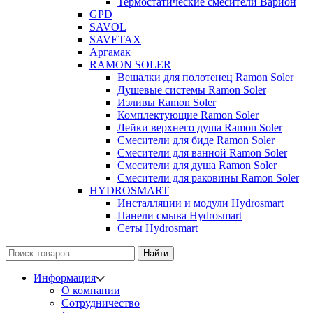
Термостатические смесители Варион
GPD
SAVOL
SAVETAX
Аргамак
RAMON SOLER
Вешалки для полотенец Ramon Soler
Душевые системы Ramon Soler
Изливы Ramon Soler
Комплектующие Ramon Soler
Лейки верхнего душа Ramon Soler
Смесители для биде Ramon Soler
Смесители для ванной Ramon Soler
Смесители для душа Ramon Soler
Смесители для раковины Ramon Soler
HYDROSMART
Инсталляции и модули Hydrosmart
Панели смыва Hydrosmart
Сеты Hydrosmart
Найти
Информация
О компании
Сотрудничество