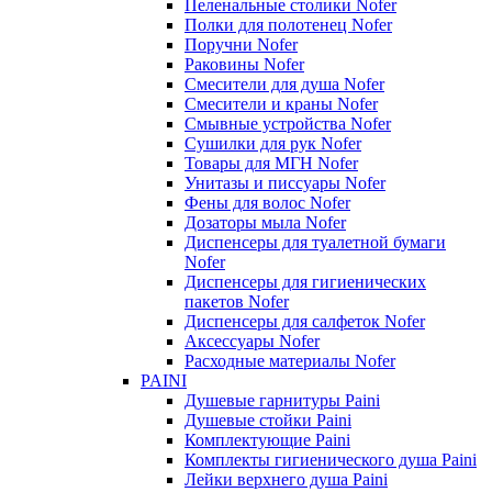
Пеленальные столики Nofer
Полки для полотенец Nofer
Поручни Nofer
Раковины Nofer
Смесители для душа Nofer
Смесители и краны Nofer
Смывные устройства Nofer
Сушилки для рук Nofer
Товары для МГН Nofer
Унитазы и писсуары Nofer
Фены для волос Nofer
Дозаторы мыла Nofer
Диспенсеры для туалетной бумаги
Nofer
Диспенсеры для гигиенических
пакетов Nofer
Диспенсеры для салфеток Nofer
Аксессуары Nofer
Расходные материалы Nofer
PAINI
Душевые гарнитуры Paini
Душевые стойки Paini
Комплектующие Paini
Комплекты гигиенического душа Paini
Лейки верхнего душа Paini