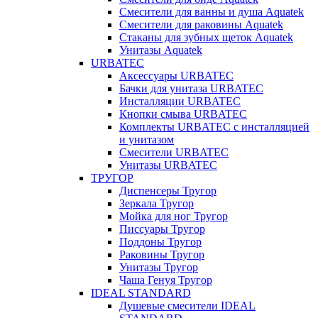
Смесители для ванны и душа Aquatek
Смесители для раковины Aquatek
Стаканы для зубных щеток Aquatek
Унитазы Aquatek
URBATEC
Аксессуары URBATEC
Бачки для унитаза URBATEC
Инсталляции URBATEC
Кнопки смыва URBATEC
Комплекты URBATEC с инсталляцией
и унитазом
Смесители URBATEC
Унитазы URBATEC
ТРУГОР
Диспенсеры Тругор
Зеркала Тругор
Мойка для ног Тругор
Писсуары Тругор
Поддоны Тругор
Раковины Тругор
Унитазы Тругор
Чаша Генуя Тругор
IDEAL STANDARD
Душевые смесители IDEAL