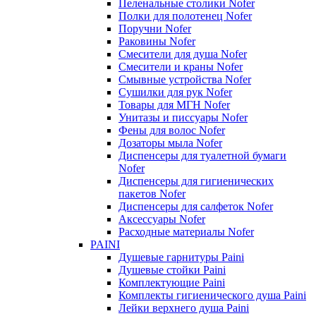
Пеленальные столики Nofer
Полки для полотенец Nofer
Поручни Nofer
Раковины Nofer
Смесители для душа Nofer
Смесители и краны Nofer
Смывные устройства Nofer
Сушилки для рук Nofer
Товары для МГН Nofer
Унитазы и писсуары Nofer
Фены для волос Nofer
Дозаторы мыла Nofer
Диспенсеры для туалетной бумаги
Nofer
Диспенсеры для гигиенических
пакетов Nofer
Диспенсеры для салфеток Nofer
Аксессуары Nofer
Расходные материалы Nofer
PAINI
Душевые гарнитуры Paini
Душевые стойки Paini
Комплектующие Paini
Комплекты гигиенического душа Paini
Лейки верхнего душа Paini