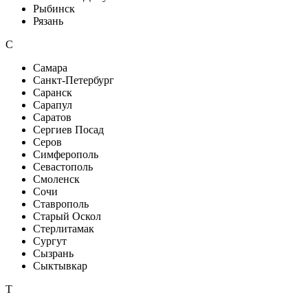
Рыбинск
Рязань
С
Самара
Санкт-Петербург
Саранск
Сарапул
Саратов
Сергиев Посад
Серов
Симферополь
Севастополь
Смоленск
Сочи
Ставрополь
Старый Оскол
Стерлитамак
Сургут
Сызрань
Сыктывкар
Т