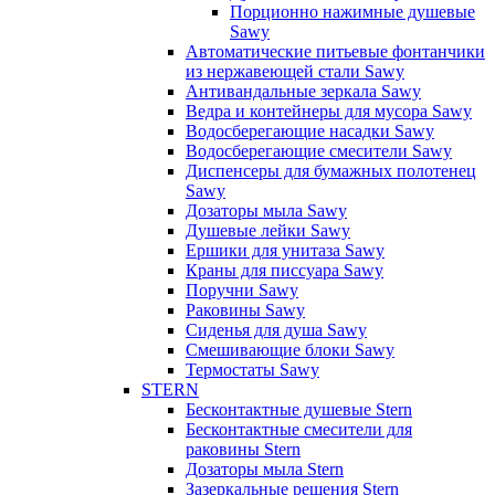
Порционно нажимные душевые
Sawy
Автоматические питьевые фонтанчики
из нержавеющей стали Sawy
Антивандальные зеркала Sawy
Ведра и контейнеры для мусора Sawy
Водосберегающие насадки Sawy
Водосберегающие смесители Sawy
Диспенсеры для бумажных полотенец
Sawy
Дозаторы мыла Sawy
Душевые лейки Sawy
Ершики для унитаза Sawy
Краны для писсуара Sawy
Поручни Sawy
Раковины Sawy
Сиденья для душа Sawy
Смешивающие блоки Sawy
Термостаты Sawy
STERN
Бесконтактные душевые Stern
Бесконтактные смесители для
раковины Stern
Дозаторы мыла Stern
Зазеркальные решения Stern