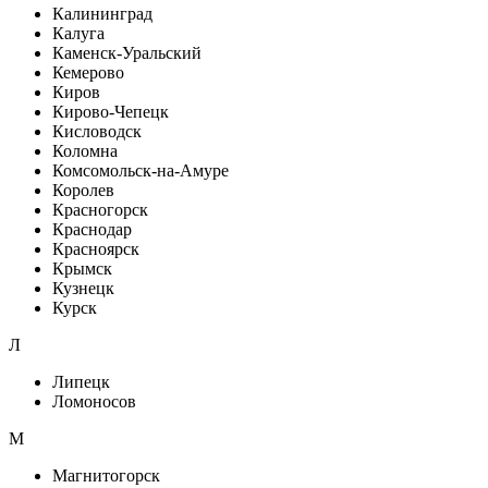
Калининград
Калуга
Каменск-Уральский
Кемерово
Киров
Кирово-Чепецк
Кисловодск
Коломна
Комсомольск-на-Амуре
Королев
Красногорск
Краснодар
Красноярск
Крымск
Кузнецк
Курск
Л
Липецк
Ломоносов
М
Магнитогорск