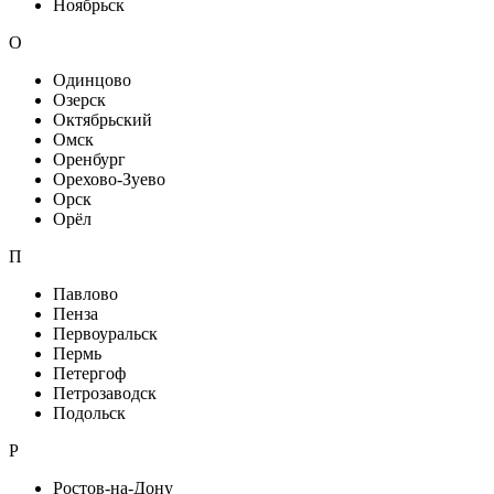
Ноябрьск
О
Одинцово
Озерск
Октябрьский
Омск
Оренбург
Орехово-Зуево
Орск
Орёл
П
Павлово
Пенза
Первоуральск
Пермь
Петергоф
Петрозаводск
Подольск
Р
Ростов-на-Дону