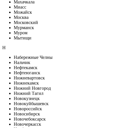
Махачкала
Миасс
Можайск
Москва
Московский
Мурманск
Муром
Мытищи
Н
Набережные Челны
Нальчик
Нефтекамск
Нефтеюганск
Нижневартовск
Нижнекамск
Нижний Новгород
Нижний Тагил
Новокузнецк
Новокуйбышевск
Новороссийск
Новосибирск
Новочебоксарск
Новочеркасск