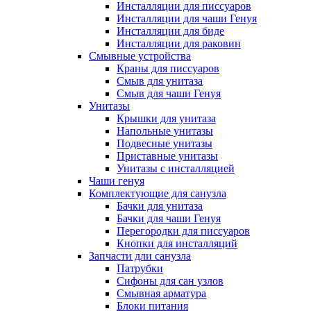
Инсталляции для писсуаров
Инсталляции для чаши Генуя
Инсталляции для биде
Инсталляции для раковин
Смывные устройства
Краны для писсуаров
Смыв для унитаза
Смыв для чаши Генуя
Унитазы
Крышки для унитаза
Напольные унитазы
Подвесные унитазы
Приставные унитазы
Унитазы с инсталляцией
Чаши генуя
Комплектующие для санузла
Бачки для унитаза
Бачки для чаши Генуя
Перегородки для писсуаров
Кнопки для инсталляций
Запчасти дли санузла
Патрубки
Сифоны для сан узлов
Смывная арматура
Блоки питания