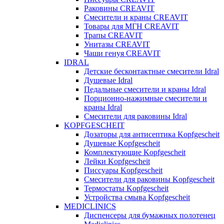
Раковины CREAVIT
Смесители и краны CREAVIT
Товары для МГН CREAVIT
Трапы CREAVIT
Унитазы CREAVIT
Чаши генуя CREAVIT
IDRAL
Детские бесконтактные смесители Idral
Душевые Idral
Педальные смесители и краны Idral
Порционно-нажимные смесители и
краны Idral
Смеcители для раковины Idral
KOPFGESCHEIT
Дозаторы для антисептика Kopfgescheit
Душевые Kopfgescheit
Комплектующие Kopfgescheit
Лейки Kopfgescheit
Писсуары Kopfgescheit
Смесители для раковины Kopfgescheit
Термостаты Kopfgescheit
Устройства смыва Kopfgescheit
MEDICLINICS
Диспенсеры для бумажных полотенец