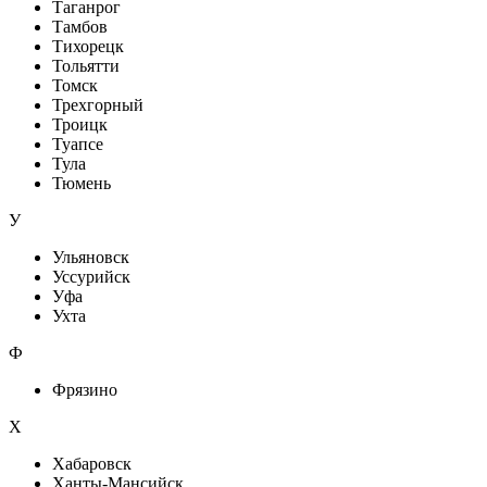
Таганрог
Тамбов
Тихорецк
Тольятти
Томск
Трехгорный
Троицк
Туапсе
Тула
Тюмень
У
Ульяновск
Уссурийск
Уфа
Ухта
Ф
Фрязино
Х
Хабаровск
Ханты-Мансийск