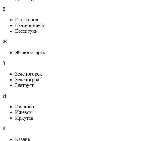
Е
Евпатория
Екатеринбург
Ессентуки
Ж
Железногорск
З
Зеленогорск
Зеленоград
Златоуст
И
Иваново
Ижевск
Иркутск
К
Казань