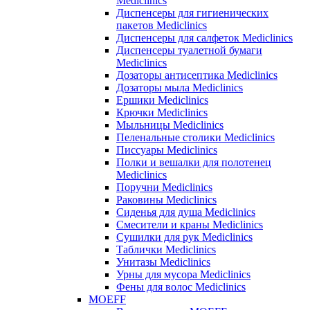
Mediclinics
Диспенсеры для гигиенических
пакетов Mediclinics
Диспенсеры для салфеток Mediclinics
Диспенсеры туалетной бумаги
Mediclinics
Дозаторы антисептика Mediclinics
Дозаторы мыла Mediclinics
Ершики Mediclinics
Крючки Mediclinics
Мыльницы Mediclinics
Пеленальные столики Mediclinics
Писсуары Mediclinics
Полки и вешалки для полотенец
Mediclinics
Поручни Mediclinics
Раковины Mediclinics
Сиденья для душа Mediclinics
Смесители и краны Mediclinics
Сушилки для рук Mediclinics
Таблички Mediclinics
Унитазы Mediclinics
Урны для мусора Mediclinics
Фены для волос Mediclinics
MOEFF