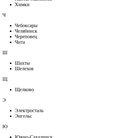
Химки
Ч
Чебоксары
Челябинск
Череповец
Чита
Ш
Шахты
Шелехов
Щ
Щелково
Э
Электросталь
Энгельс
Ю
Южно-Сахалинск