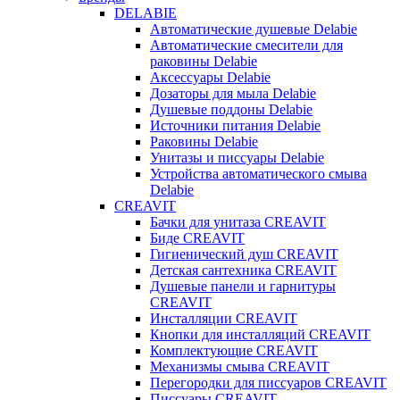
DELABIE
Автоматические душевые Delabie
Автоматические смесители для
раковины Delabie
Аксессуары Delabie
Дозаторы для мыла Delabie
Душевые поддоны Delabie
Источники питания Delabie
Раковины Delabie
Унитазы и писсуары Delabie
Устройства автоматического смыва
Delabie
CREAVIT
Бачки для унитаза CREAVIT
Биде CREAVIT
Гигиенический душ CREAVIT
Детская сантехника CREAVIT
Душевые панели и гарнитуры
CREAVIT
Инсталляции CREAVIT
Кнопки для инсталляций CREAVIT
Комплектующие CREAVIT
Механизмы смыва CREAVIT
Перегородки для писсуаров CREAVIT
Писсуары CREAVIT