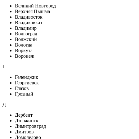
Великий Новгород
Верхняя Пышма
Владивосток
Владикавказ
Владимир
Волгоград
Волжский
Вологда
Воркута
Воронеж
Г
Геленджик
Георгиевск
Глазов
Грозный
Д
Дербент
Дзержинск
Димитровград
Дмитров
Домодедово