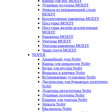
Ванны для ног MOEFF
Душевые поддоны MOEFF
Зеркала из нержавеющей стали
MOEFF
Коллективные раковины MOEFF
Писсуары MOEFF
Писсуары желоба коллективные
MOEFF
Раковины MOEFF
Унитазы MOEFF
Унитазы-раковины MOEFF
Чаши генуя MOEFF
NOFER
Аварийный душ Nofer
Ванны для инвалидов Nofer
Ведра для мусора Nofer
Вешалки и крючки Nofer
Встраиваемые установки Nofer
Диспенсеры для бумажных полотенец
Nofer
Дозаторы антисептика Nofer
Душевые поддоны Nofer
Ёршики для унитаза Nofer
Зеркала Nofer
Мыльницы Nofer