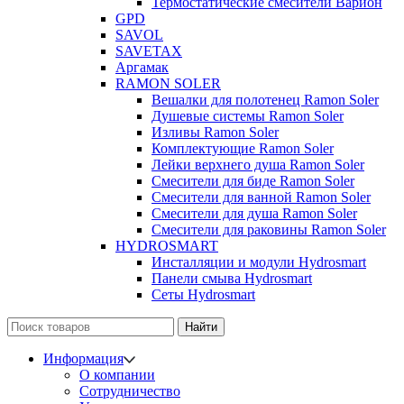
Термостатические смесители Варион
GPD
SAVOL
SAVETAX
Аргамак
RAMON SOLER
Вешалки для полотенец Ramon Soler
Душевые системы Ramon Soler
Изливы Ramon Soler
Комплектующие Ramon Soler
Лейки верхнего душа Ramon Soler
Смесители для биде Ramon Soler
Смесители для ванной Ramon Soler
Смесители для душа Ramon Soler
Смесители для раковины Ramon Soler
HYDROSMART
Инсталляции и модули Hydrosmart
Панели смыва Hydrosmart
Сеты Hydrosmart
Найти
Информация
О компании
Сотрудничество