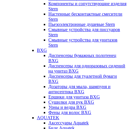
Компоненты и сопутствующие изделия
Stern
Настенные бесконтактные смесители
Stern
Пьезоэлектронные душевые Stern
Смывные устройства для писсуаров
Stern
Смывные устройства для унитазов
Stern
BXG
Диспенсеры бумажных полотенец
BXG
Диспенсеры для одноразовых сидений
на унитаз BXG
Диспенсеры для туалетной бумаги
BXG
Дозаторы для мыла, шампуня и
антисептика BXG
Ершики для унитаза BXG
Сушилки для рук BXG
Урны и ведра BXG
Фены для волос BXG
AQUATEK
Аксессуары Aquatek
Биде Aquatek