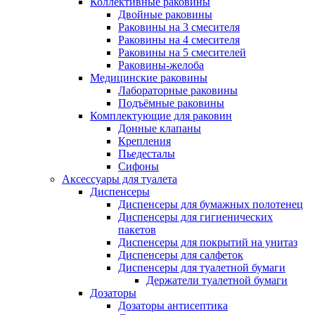
Коллективные раковины
Двойные раковины
Раковины на 3 смесителя
Раковины на 4 смесителя
Раковины на 5 смесителей
Раковины-желоба
Медицинские раковины
Лабораторные раковины
Подъёмные раковины
Комплектующие для раковин
Донные клапаны
Крепления
Пьедесталы
Сифоны
Аксессуары для туалета
Диспенсеры
Диспенсеры для бумажных полотенец
Диспенсеры для гигиенических
пакетов
Диспенсеры для покрытий на унитаз
Диспенсеры для салфеток
Диспенсеры для туалетной бумаги
Держатели туалетной бумаги
Дозаторы
Дозаторы антисептика