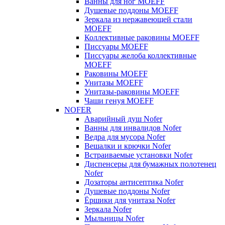
Ванны для ног MOEFF
Душевые поддоны MOEFF
Зеркала из нержавеющей стали
MOEFF
Коллективные раковины MOEFF
Писсуары MOEFF
Писсуары желоба коллективные
MOEFF
Раковины MOEFF
Унитазы MOEFF
Унитазы-раковины MOEFF
Чаши генуя MOEFF
NOFER
Аварийный душ Nofer
Ванны для инвалидов Nofer
Ведра для мусора Nofer
Вешалки и крючки Nofer
Встраиваемые установки Nofer
Диспенсеры для бумажных полотенец
Nofer
Дозаторы антисептика Nofer
Душевые поддоны Nofer
Ёршики для унитаза Nofer
Зеркала Nofer
Мыльницы Nofer