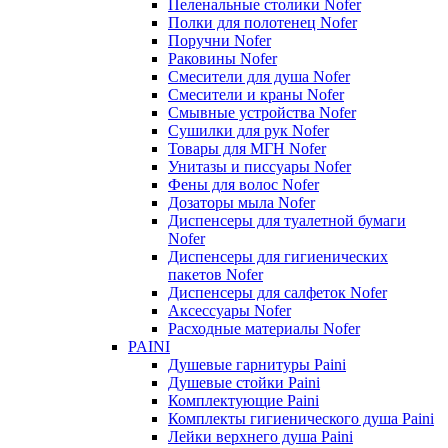
Пеленальные столики Nofer
Полки для полотенец Nofer
Поручни Nofer
Раковины Nofer
Смесители для душа Nofer
Смесители и краны Nofer
Смывные устройства Nofer
Сушилки для рук Nofer
Товары для МГН Nofer
Унитазы и писсуары Nofer
Фены для волос Nofer
Дозаторы мыла Nofer
Диспенсеры для туалетной бумаги
Nofer
Диспенсеры для гигиенических
пакетов Nofer
Диспенсеры для салфеток Nofer
Аксессуары Nofer
Расходные материалы Nofer
PAINI
Душевые гарнитуры Paini
Душевые стойки Paini
Комплектующие Paini
Комплекты гигиенического душа Paini
Лейки верхнего душа Paini