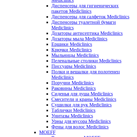
Mediclinics
Диспенсеры для гигиенических
пакетов Mediclinics
Диспенсеры для салфеток Mediclinics
Диспенсеры туалетной бумаги
Mediclinics
Дозаторы антисептика Mediclinics
Дозаторы мыла Mediclinics
Ершики Mediclinics
Крючки Mediclinics
Мыльницы Mediclinics
Пеленальные столики Mediclinics
Писсуары Mediclinics
Полки и вешалки для полотенец
Mediclinics
Поручни Mediclinics
Раковины Mediclinics
Сиденья для душа Mediclinics
Смесители и краны Mediclinics
Сушилки для рук Mediclinics
Таблички Mediclinics
Унитазы Mediclinics
Урны для мусора Mediclinics
Фены для волос Mediclinics
MOEFF