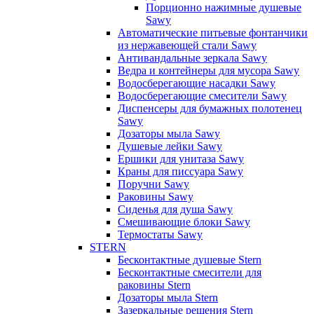
Порционно нажимные душевые
Sawy
Автоматические питьевые фонтанчики
из нержавеющей стали Sawy
Антивандальные зеркала Sawy
Ведра и контейнеры для мусора Sawy
Водосберегающие насадки Sawy
Водосберегающие смесители Sawy
Диспенсеры для бумажных полотенец
Sawy
Дозаторы мыла Sawy
Душевые лейки Sawy
Ершики для унитаза Sawy
Краны для писсуара Sawy
Поручни Sawy
Раковины Sawy
Сиденья для душа Sawy
Смешивающие блоки Sawy
Термостаты Sawy
STERN
Бесконтактные душевые Stern
Бесконтактные смесители для
раковины Stern
Дозаторы мыла Stern
Зазеркальные решения Stern