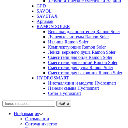
Термостатические смесители Варион
GPD
SAVOL
SAVETAX
Аргамак
RAMON SOLER
Вешалки для полотенец Ramon Soler
Душевые системы Ramon Soler
Изливы Ramon Soler
Комплектующие Ramon Soler
Лейки верхнего душа Ramon Soler
Смесители для биде Ramon Soler
Смесители для ванной Ramon Soler
Смесители для душа Ramon Soler
Смесители для раковины Ramon Soler
HYDROSMART
Инсталляции и модули Hydrosmart
Панели смыва Hydrosmart
Сеты Hydrosmart
Найти
Информация
О компании
Сотрудничество