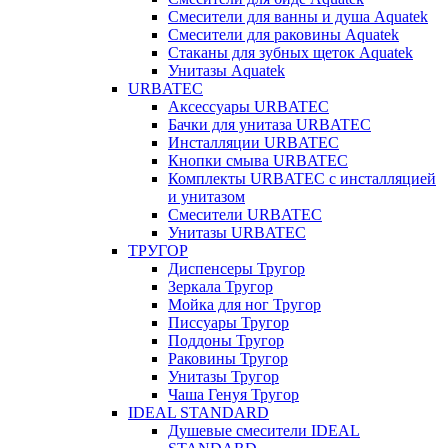
Смесители для ванны и душа Aquatek
Смесители для раковины Aquatek
Стаканы для зубных щеток Aquatek
Унитазы Aquatek
URBATEC
Аксессуары URBATEC
Бачки для унитаза URBATEC
Инсталляции URBATEC
Кнопки смыва URBATEC
Комплекты URBATEC с инсталляцией
и унитазом
Смесители URBATEC
Унитазы URBATEC
ТРУГОР
Диспенсеры Тругор
Зеркала Тругор
Мойка для ног Тругор
Писсуары Тругор
Поддоны Тругор
Раковины Тругор
Унитазы Тругор
Чаша Генуя Тругор
IDEAL STANDARD
Душевые смесители IDEAL