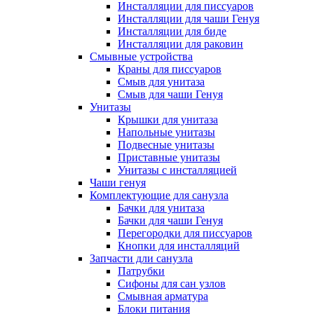
Инсталляции для писсуаров
Инсталляции для чаши Генуя
Инсталляции для биде
Инсталляции для раковин
Смывные устройства
Краны для писсуаров
Смыв для унитаза
Смыв для чаши Генуя
Унитазы
Крышки для унитаза
Напольные унитазы
Подвесные унитазы
Приставные унитазы
Унитазы с инсталляцией
Чаши генуя
Комплектующие для санузла
Бачки для унитаза
Бачки для чаши Генуя
Перегородки для писсуаров
Кнопки для инсталляций
Запчасти дли санузла
Патрубки
Сифоны для сан узлов
Смывная арматура
Блоки питания