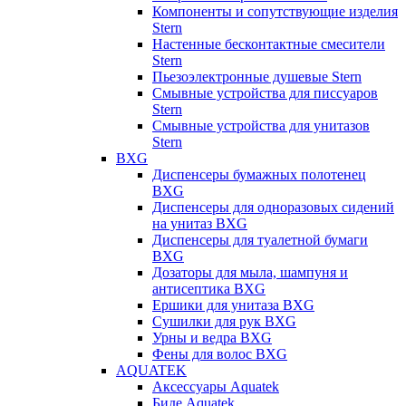
Компоненты и сопутствующие изделия
Stern
Настенные бесконтактные смесители
Stern
Пьезоэлектронные душевые Stern
Смывные устройства для писсуаров
Stern
Смывные устройства для унитазов
Stern
BXG
Диспенсеры бумажных полотенец
BXG
Диспенсеры для одноразовых сидений
на унитаз BXG
Диспенсеры для туалетной бумаги
BXG
Дозаторы для мыла, шампуня и
антисептика BXG
Ершики для унитаза BXG
Сушилки для рук BXG
Урны и ведра BXG
Фены для волос BXG
AQUATEK
Аксессуары Aquatek
Биде Aquatek