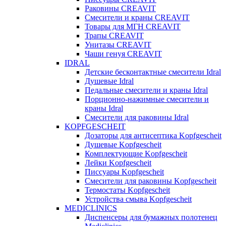
Раковины CREAVIT
Смесители и краны CREAVIT
Товары для МГН CREAVIT
Трапы CREAVIT
Унитазы CREAVIT
Чаши генуя CREAVIT
IDRAL
Детские бесконтактные смесители Idral
Душевые Idral
Педальные смесители и краны Idral
Порционно-нажимные смесители и
краны Idral
Смеcители для раковины Idral
KOPFGESCHEIT
Дозаторы для антисептика Kopfgescheit
Душевые Kopfgescheit
Комплектующие Kopfgescheit
Лейки Kopfgescheit
Писсуары Kopfgescheit
Смесители для раковины Kopfgescheit
Термостаты Kopfgescheit
Устройства смыва Kopfgescheit
MEDICLINICS
Диспенсеры для бумажных полотенец