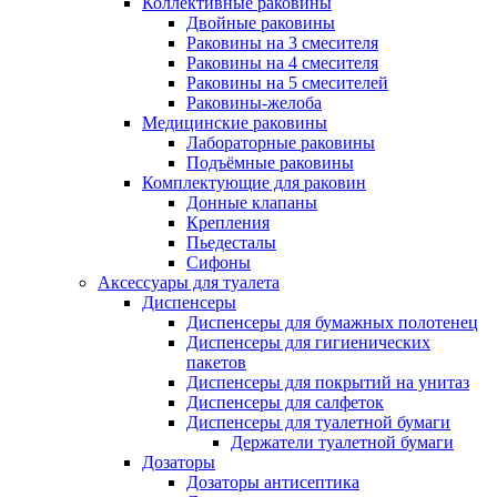
Коллективные раковины
Двойные раковины
Раковины на 3 смесителя
Раковины на 4 смесителя
Раковины на 5 смесителей
Раковины-желоба
Медицинские раковины
Лабораторные раковины
Подъёмные раковины
Комплектующие для раковин
Донные клапаны
Крепления
Пьедесталы
Сифоны
Аксессуары для туалета
Диспенсеры
Диспенсеры для бумажных полотенец
Диспенсеры для гигиенических
пакетов
Диспенсеры для покрытий на унитаз
Диспенсеры для салфеток
Диспенсеры для туалетной бумаги
Держатели туалетной бумаги
Дозаторы
Дозаторы антисептика