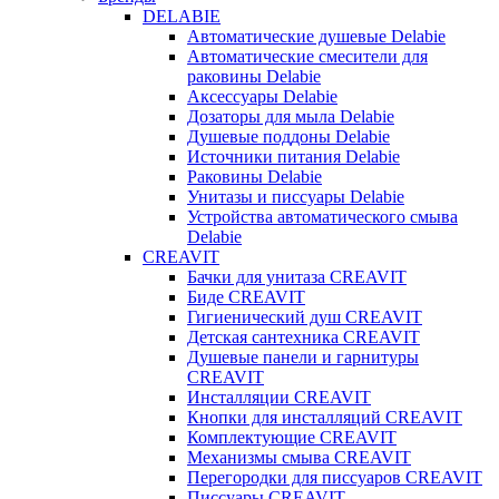
DELABIE
Автоматические душевые Delabie
Автоматические смесители для
раковины Delabie
Аксессуары Delabie
Дозаторы для мыла Delabie
Душевые поддоны Delabie
Источники питания Delabie
Раковины Delabie
Унитазы и писсуары Delabie
Устройства автоматического смыва
Delabie
CREAVIT
Бачки для унитаза CREAVIT
Биде CREAVIT
Гигиенический душ CREAVIT
Детская сантехника CREAVIT
Душевые панели и гарнитуры
CREAVIT
Инсталляции CREAVIT
Кнопки для инсталляций CREAVIT
Комплектующие CREAVIT
Механизмы смыва CREAVIT
Перегородки для писсуаров CREAVIT
Писсуары CREAVIT