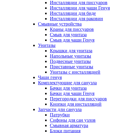
Инсталляции для писсуаров
Инсталляции для чаши Генуя
Инсталляции для биде
Инсталляции для раковин
Смывные устройства
Краны для писсуаров
Смыв для унитаза
Смыв для чаши Генуя
Унитазы
Крышки для унитаза
Напольные унитазы
Подвесные унитазы
Приставные унитазы
Унитазы с инсталляцией
Чаши генуя
Комплектующие для санузла
Бачки для унитаза
Бачки для чаши Генуя
Перегородки для писсуаров
Кнопки для инсталляций
Запчасти дли санузла
Патрубки
Сифоны для сан узлов
Смывная арматура
Блоки питания