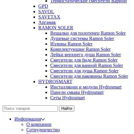
Термостатические смесители Варион
GPD
SAVOL
SAVETAX
Аргамак
RAMON SOLER
Вешалки для полотенец Ramon Soler
Душевые системы Ramon Soler
Изливы Ramon Soler
Комплектующие Ramon Soler
Лейки верхнего душа Ramon Soler
Смесители для биде Ramon Soler
Смесители для ванной Ramon Soler
Смесители для душа Ramon Soler
Смесители для раковины Ramon Soler
HYDROSMART
Инсталляции и модули Hydrosmart
Панели смыва Hydrosmart
Сеты Hydrosmart
Найти
Информация
О компании
Сотрудничество