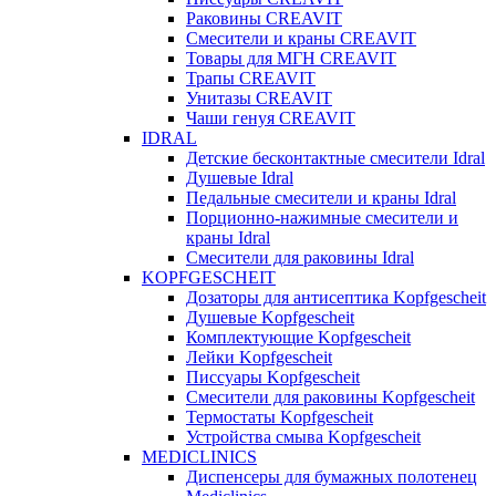
Раковины CREAVIT
Смесители и краны CREAVIT
Товары для МГН CREAVIT
Трапы CREAVIT
Унитазы CREAVIT
Чаши генуя CREAVIT
IDRAL
Детские бесконтактные смесители Idral
Душевые Idral
Педальные смесители и краны Idral
Порционно-нажимные смесители и
краны Idral
Смеcители для раковины Idral
KOPFGESCHEIT
Дозаторы для антисептика Kopfgescheit
Душевые Kopfgescheit
Комплектующие Kopfgescheit
Лейки Kopfgescheit
Писсуары Kopfgescheit
Смесители для раковины Kopfgescheit
Термостаты Kopfgescheit
Устройства смыва Kopfgescheit
MEDICLINICS
Диспенсеры для бумажных полотенец