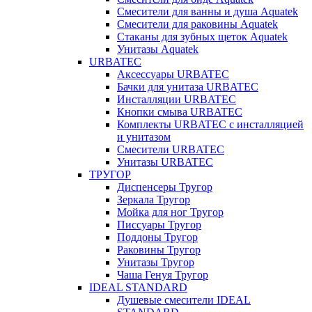
Смесители для ванны и душа Aquatek
Смесители для раковины Aquatek
Стаканы для зубных щеток Aquatek
Унитазы Aquatek
URBATEC
Аксессуары URBATEC
Бачки для унитаза URBATEC
Инсталляции URBATEC
Кнопки смыва URBATEC
Комплекты URBATEC с инсталляцией
и унитазом
Смесители URBATEC
Унитазы URBATEC
ТРУГОР
Диспенсеры Тругор
Зеркала Тругор
Мойка для ног Тругор
Писсуары Тругор
Поддоны Тругор
Раковины Тругор
Унитазы Тругор
Чаша Генуя Тругор
IDEAL STANDARD
Душевые смесители IDEAL