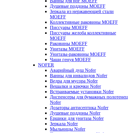
Ванны для ног MOEFF
Душевые поддоны MOEFF
Зеркала из нержавеющей стали
MOEFF
Коллективные раковины MOEFF
Писсуары MOEFF
Писсуары желоба коллективные
MOEFF
Раковины MOEFF
Унитазы MOEFF
Унитазы-раковины MOEFF
Чаши генуя MOEFF
NOFER
Аварийный душ Nofer
Ванны для инвалидов Nofer
Ведра для мусора Nofer
Вешалки и крючки Nofer
Встраиваемые установки Nofer
Диспенсеры для бумажных полотенец
Nofer
Дозаторы антисептика Nofer
Душевые поддоны Nofer
Ёршики для унитаза Nofer
Зеркала Nofer
Мыльницы Nofer