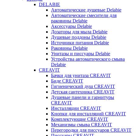
DELABIE
Автоматические душевые Delabie
Автоматические смесители для
раковины Delabie
Аксессуары Delabie
Дозаторы для мыла Delabie
Душевые поддоны Delabie
Источники питания Delabie
Раковины Delabie
Унитазы и писсуары Delabie
Устройства автоматического смыва
Delabie
CREAVIT
Бачки для унитаза CREAVIT
Биде CREAVIT
Гигиенический душ CREAVIT
Детская сантехника CREAVIT
Душевые панели и гарнитуры
CREAVIT
Инсталляции CREAVIT
Кнопки для инсталляций CREAVIT
Комплектующие CREAVIT
Механизмы смыва CREAVIT
Перегородки для писсуаров CREAVIT
Писсуары CREAVIT