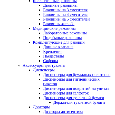
Коллективные раковины
Двойные раковины
Раковины на 3 смесителя
Раковины на 4 смесителя
Раковины на 5 смесителей
Раковины-желоба
Медицинские раковины
Лабораторные раковины
Подъёмные раковины
Комплектующие для раковин
Донные клапаны
Крепления
Пьедесталы
Сифоны
Аксессуары для туалета
Диспенсеры
Диспенсеры для бумажных полотенец
Диспенсеры для гигиенических
пакетов
Диспенсеры для покрытий на унитаз
Диспенсеры для салфеток
Диспенсеры для туалетной бумаги
Держатели туалетной бумаги
Дозаторы
Дозаторы антисептика