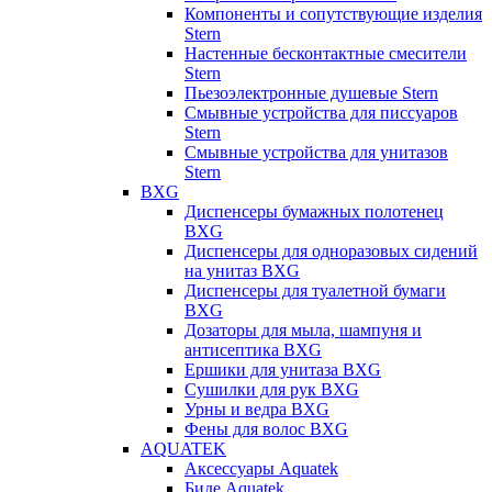
Компоненты и сопутствующие изделия
Stern
Настенные бесконтактные смесители
Stern
Пьезоэлектронные душевые Stern
Смывные устройства для писсуаров
Stern
Смывные устройства для унитазов
Stern
BXG
Диспенсеры бумажных полотенец
BXG
Диспенсеры для одноразовых сидений
на унитаз BXG
Диспенсеры для туалетной бумаги
BXG
Дозаторы для мыла, шампуня и
антисептика BXG
Ершики для унитаза BXG
Сушилки для рук BXG
Урны и ведра BXG
Фены для волос BXG
AQUATEK
Аксессуары Aquatek
Биде Aquatek