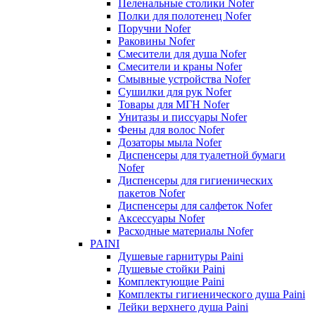
Пеленальные столики Nofer
Полки для полотенец Nofer
Поручни Nofer
Раковины Nofer
Смесители для душа Nofer
Смесители и краны Nofer
Смывные устройства Nofer
Сушилки для рук Nofer
Товары для МГН Nofer
Унитазы и писсуары Nofer
Фены для волос Nofer
Дозаторы мыла Nofer
Диспенсеры для туалетной бумаги
Nofer
Диспенсеры для гигиенических
пакетов Nofer
Диспенсеры для салфеток Nofer
Аксессуары Nofer
Расходные материалы Nofer
PAINI
Душевые гарнитуры Paini
Душевые стойки Paini
Комплектующие Paini
Комплекты гигиенического душа Paini
Лейки верхнего душа Paini