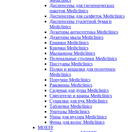
Mediclinics
Диспенсеры для гигиенических
пакетов Mediclinics
Диспенсеры для салфеток Mediclinics
Диспенсеры туалетной бумаги
Mediclinics
Дозаторы антисептика Mediclinics
Дозаторы мыла Mediclinics
Ершики Mediclinics
Крючки Mediclinics
Мыльницы Mediclinics
Пеленальные столики Mediclinics
Писсуары Mediclinics
Полки и вешалки для полотенец
Mediclinics
Поручни Mediclinics
Раковины Mediclinics
Сиденья для душа Mediclinics
Смесители и краны Mediclinics
Сушилки для рук Mediclinics
Таблички Mediclinics
Унитазы Mediclinics
Урны для мусора Mediclinics
Фены для волос Mediclinics
MOEFF