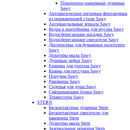
Порционно нажимные душевые
Sawy
Автоматические питьевые фонтанчики
из нержавеющей стали Sawy
Антивандальные зеркала Sawy
Ведра и контейнеры для мусора Sawy
Водосберегающие насадки Sawy
Водосберегающие смесители Sawy
Диспенсеры для бумажных полотенец
Sawy
Дозаторы мыла Sawy
Душевые лейки Sawy
Ершики для унитаза Sawy
Краны для писсуара Sawy
Поручни Sawy
Раковины Sawy
Сиденья для душа Sawy
Смешивающие блоки Sawy
Термостаты Sawy
STERN
Бесконтактные душевые Stern
Бесконтактные смесители для
раковины Stern
Дозаторы мыла Stern
Зазеркальные решения Stern