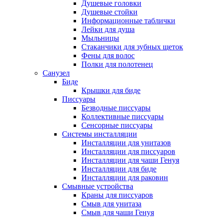
Душевые головки
Душевые стойки
Информационные таблички
Лейки для душа
Мыльницы
Стаканчики для зубных щеток
Фены для волос
Полки для полотенец
Санузел
Биде
Крышки для биде
Писсуары
Безводные писсуары
Коллективные писсуары
Сенсорные писсуары
Системы инсталляции
Инсталляции для унитазов
Инсталляции для писсуаров
Инсталляции для чаши Генуя
Инсталляции для биде
Инсталляции для раковин
Смывные устройства
Краны для писсуаров
Смыв для унитаза
Смыв для чаши Генуя