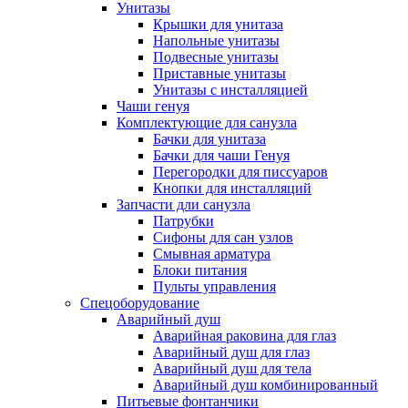
Унитазы
Крышки для унитаза
Напольные унитазы
Подвесные унитазы
Приставные унитазы
Унитазы с инсталляцией
Чаши генуя
Комплектующие для санузла
Бачки для унитаза
Бачки для чаши Генуя
Перегородки для писсуаров
Кнопки для инсталляций
Запчасти дли санузла
Патрубки
Сифоны для сан узлов
Смывная арматура
Блоки питания
Пульты управления
Спецоборудование
Аварийный душ
Аварийная раковина для глаз
Аварийный душ для глаз
Аварийный душ для тела
Аварийный душ комбинированный
Питьевые фонтанчики