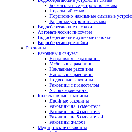
Водосберегающие устройства смыва
Бесконтактные устройства смыва
Педальный смыв
Порционно-нажимные смывные устрой
Радарные устройства смыва
Водосберегающие насадки
Автоматические писсуары
Водосберегающие душевые головки
Водосберегающие лейки
Раковины
Раковины в санузел
Встраиваемые раковины
Мебельные раковины
Накладные раковины
Напольные раковины
Подвесные раковины
Раковины с пьедесталом
Угловые раковины
Коллективные раковины
Двойные раковины
Раковины на 3 смесителя
Раковины на 4 смесителя
Раковины на 5 смесителей
Раковины-желоба
Медицинские раковины