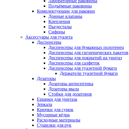
Лабораторные раковины
Подъёмные раковины
Комплектующие для раковин
Донные клапаны
Крепления
Пьедесталы
Сифоны
Аксессуары для туалета
Диспенсеры
Диспенсеры для бумажных полотенец
Диспенсеры для гигиенических пакетов
Диспенсеры для покрытий на унитаз
Диспенсеры для салфеток
Диспенсеры для туалетной бумаги
Держатели туалетной бумаги
Дозаторы
Дозаторы антисептика
Дозаторы мыла
Стойки для дозаторов
Ершики для унитаза
Зеркала
Крючки для сумок
Мусорные вёдра
Расходные материалы
Сушилки для рук