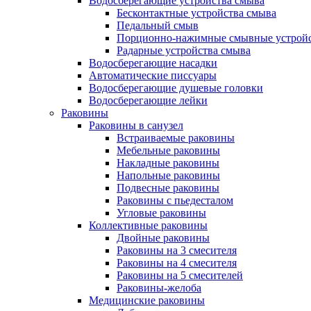
Водосберегающие устройства смыва
Бесконтактные устройства смыва
Педальный смыв
Порционно-нажимные смывные устрой
Радарные устройства смыва
Водосберегающие насадки
Автоматические писсуары
Водосберегающие душевые головки
Водосберегающие лейки
Раковины
Раковины в санузел
Встраиваемые раковины
Мебельные раковины
Накладные раковины
Напольные раковины
Подвесные раковины
Раковины с пьедесталом
Угловые раковины
Коллективные раковины
Двойные раковины
Раковины на 3 смесителя
Раковины на 4 смесителя
Раковины на 5 смесителей
Раковины-желоба
Медицинские раковины