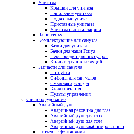
Унитазы
Крышки для унитаза
Напольные унитазы
Подвесные унитазы
Приставные унитазы
Унитазы с инсталляцией
Чаши генуя
Комплектующие для санузла
Бачки для унитаза
Бачки для чаши Генуя
Перегородки для писсуаров
Кнопки для инсталляций
Запчасти дли санузла
Патрубки
Сифоны для сан узлов
Смывная арматура
Блоки питания
Пульты управления
Спецоборудование
Аварийный душ
Аварийная раковина для глаз
Аварийный душ для глаз
Аварийный душ для тела
Аварийный душ комбинированный
Питьевые фонтанчики