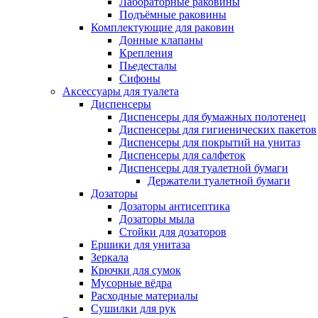
Лабораторные раковины
Подъёмные раковины
Комплектующие для раковин
Донные клапаны
Крепления
Пьедесталы
Сифоны
Аксессуары для туалета
Диспенсеры
Диспенсеры для бумажных полотенец
Диспенсеры для гигиенических пакетов
Диспенсеры для покрытий на унитаз
Диспенсеры для салфеток
Диспенсеры для туалетной бумаги
Держатели туалетной бумаги
Дозаторы
Дозаторы антисептика
Дозаторы мыла
Стойки для дозаторов
Ершики для унитаза
Зеркала
Крючки для сумок
Мусорные вёдра
Расходные материалы
Сушилки для рук