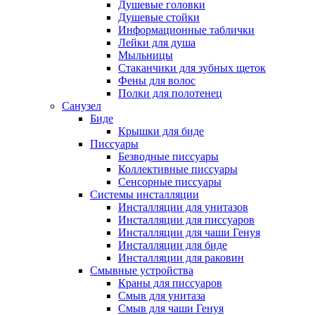
Душевые головки
Душевые стойки
Информационные таблички
Лейки для душа
Мыльницы
Стаканчики для зубных щеток
Фены для волос
Полки для полотенец
Санузел
Биде
Крышки для биде
Писсуары
Безводные писсуары
Коллективные писсуары
Сенсорные писсуары
Системы инсталляции
Инсталляции для унитазов
Инсталляции для писсуаров
Инсталляции для чаши Генуя
Инсталляции для биде
Инсталляции для раковин
Смывные устройства
Краны для писсуаров
Смыв для унитаза
Смыв для чаши Генуя