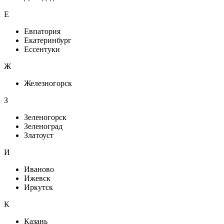
Е
Евпатория
Екатеринбург
Ессентуки
Ж
Железногорск
З
Зеленогорск
Зеленоград
Златоуст
И
Иваново
Ижевск
Иркутск
К
Казань