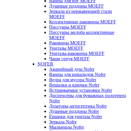
Ванны для ног MOEFF
Душевые поддоны MOEFF
Зеркала из нержавеющей стали
MOEFF
Коллективные раковины MOEFF
Писсуары MOEFF
Писсуары желоба коллективные
MOEFF
Раковины MOEFF
Унитазы MOEFF
Унитазы-раковины MOEFF
Чаши генуя MOEFF
NOFER
Аварийный душ Nofer
Ванны для инвалидов Nofer
Ведра для мусора Nofer
Вешалки и крючки Nofer
Встраиваемые установки Nofer
Диспенсеры для бумажных полотенец
Nofer
Дозаторы антисептика Nofer
Душевые поддоны Nofer
Ёршики для унитаза Nofer
Зеркала Nofer
Мыльницы Nofer