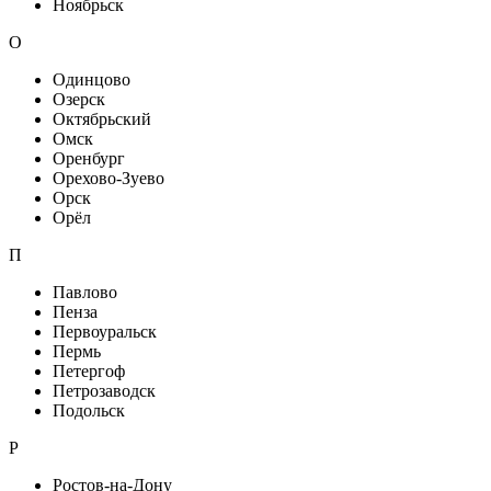
Ноябрьск
О
Одинцово
Озерск
Октябрьский
Омск
Оренбург
Орехово-Зуево
Орск
Орёл
П
Павлово
Пенза
Первоуральск
Пермь
Петергоф
Петрозаводск
Подольск
Р
Ростов-на-Дону