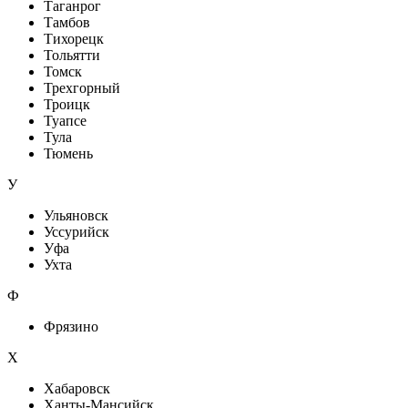
Таганрог
Тамбов
Тихорецк
Тольятти
Томск
Трехгорный
Троицк
Туапсе
Тула
Тюмень
У
Ульяновск
Уссурийск
Уфа
Ухта
Ф
Фрязино
Х
Хабаровск
Ханты-Мансийск