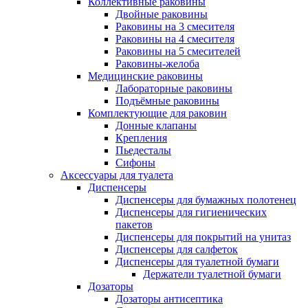
Коллективные раковины
Двойные раковины
Раковины на 3 смесителя
Раковины на 4 смесителя
Раковины на 5 смесителей
Раковины-желоба
Медицинские раковины
Лабораторные раковины
Подъёмные раковины
Комплектующие для раковин
Донные клапаны
Крепления
Пьедесталы
Сифоны
Аксессуары для туалета
Диспенсеры
Диспенсеры для бумажных полотенец
Диспенсеры для гигиенических
пакетов
Диспенсеры для покрытий на унитаз
Диспенсеры для салфеток
Диспенсеры для туалетной бумаги
Держатели туалетной бумаги
Дозаторы
Дозаторы антисептика