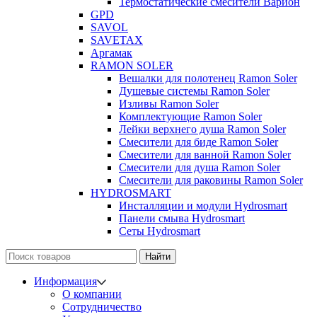
Термостатические смесители Варион
GPD
SAVOL
SAVETAX
Аргамак
RAMON SOLER
Вешалки для полотенец Ramon Soler
Душевые системы Ramon Soler
Изливы Ramon Soler
Комплектующие Ramon Soler
Лейки верхнего душа Ramon Soler
Смесители для биде Ramon Soler
Смесители для ванной Ramon Soler
Смесители для душа Ramon Soler
Смесители для раковины Ramon Soler
HYDROSMART
Инсталляции и модули Hydrosmart
Панели смыва Hydrosmart
Сеты Hydrosmart
Найти
Информация
О компании
Сотрудничество