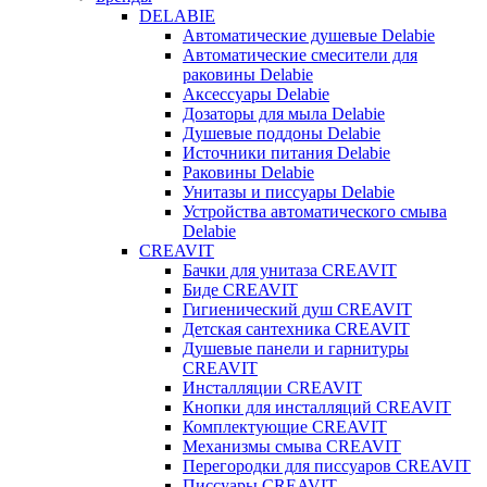
DELABIE
Автоматические душевые Delabie
Автоматические смесители для
раковины Delabie
Аксессуары Delabie
Дозаторы для мыла Delabie
Душевые поддоны Delabie
Источники питания Delabie
Раковины Delabie
Унитазы и писсуары Delabie
Устройства автоматического смыва
Delabie
CREAVIT
Бачки для унитаза CREAVIT
Биде CREAVIT
Гигиенический душ CREAVIT
Детская сантехника CREAVIT
Душевые панели и гарнитуры
CREAVIT
Инсталляции CREAVIT
Кнопки для инсталляций CREAVIT
Комплектующие CREAVIT
Механизмы смыва CREAVIT
Перегородки для писсуаров CREAVIT
Писсуары CREAVIT