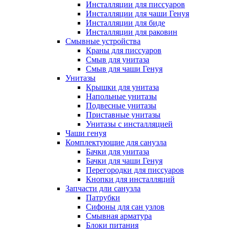
Инсталляции для писсуаров
Инсталляции для чаши Генуя
Инсталляции для биде
Инсталляции для раковин
Смывные устройства
Краны для писсуаров
Смыв для унитаза
Смыв для чаши Генуя
Унитазы
Крышки для унитаза
Напольные унитазы
Подвесные унитазы
Приставные унитазы
Унитазы с инсталляцией
Чаши генуя
Комплектующие для санузла
Бачки для унитаза
Бачки для чаши Генуя
Перегородки для писсуаров
Кнопки для инсталляций
Запчасти дли санузла
Патрубки
Сифоны для сан узлов
Смывная арматура
Блоки питания