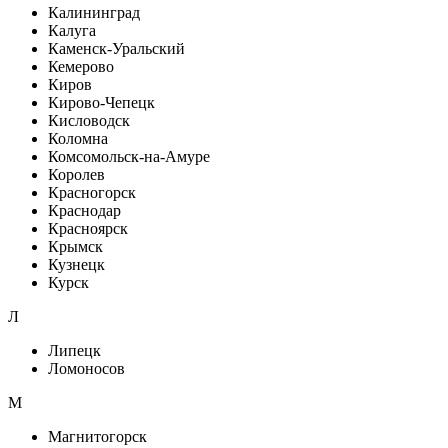
Калининград
Калуга
Каменск-Уральский
Кемерово
Киров
Кирово-Чепецк
Кисловодск
Коломна
Комсомольск-на-Амуре
Королев
Красногорск
Краснодар
Красноярск
Крымск
Кузнецк
Курск
Л
Липецк
Ломоносов
М
Магнитогорск