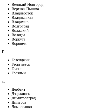
Великий Новгород
Верхняя Пышма
Владивосток
Владикавказ
Владимир
Волгоград
Волжский
Вологда
Воркута
Воронеж
Г
Геленджик
Георгиевск
Глазов
Грозный
Д
Дербент
Дзержинск
Димитровград
Дмитров
Домодедово