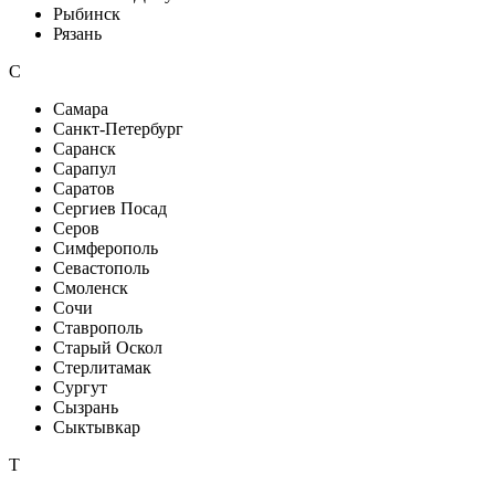
Рыбинск
Рязань
С
Самара
Санкт-Петербург
Саранск
Сарапул
Саратов
Сергиев Посад
Серов
Симферополь
Севастополь
Смоленск
Сочи
Ставрополь
Старый Оскол
Стерлитамак
Сургут
Сызрань
Сыктывкар
Т