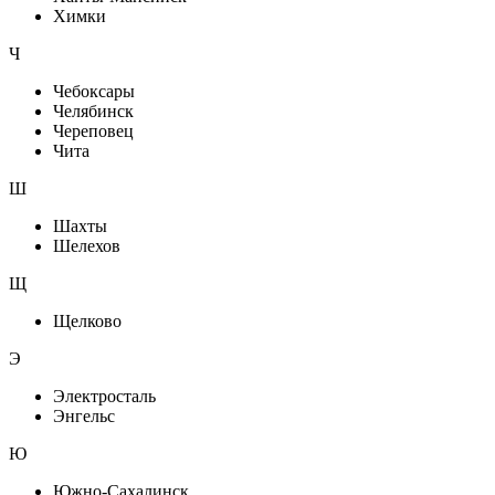
Химки
Ч
Чебоксары
Челябинск
Череповец
Чита
Ш
Шахты
Шелехов
Щ
Щелково
Э
Электросталь
Энгельс
Ю
Южно-Сахалинск