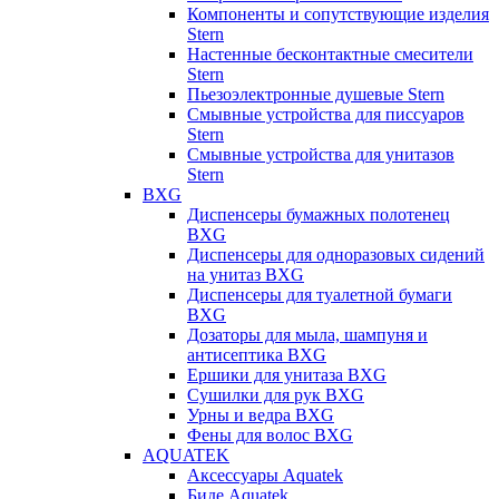
Компоненты и сопутствующие изделия
Stern
Настенные бесконтактные смесители
Stern
Пьезоэлектронные душевые Stern
Смывные устройства для писсуаров
Stern
Смывные устройства для унитазов
Stern
BXG
Диспенсеры бумажных полотенец
BXG
Диспенсеры для одноразовых сидений
на унитаз BXG
Диспенсеры для туалетной бумаги
BXG
Дозаторы для мыла, шампуня и
антисептика BXG
Ершики для унитаза BXG
Сушилки для рук BXG
Урны и ведра BXG
Фены для волос BXG
AQUATEK
Аксессуары Aquatek
Биде Aquatek