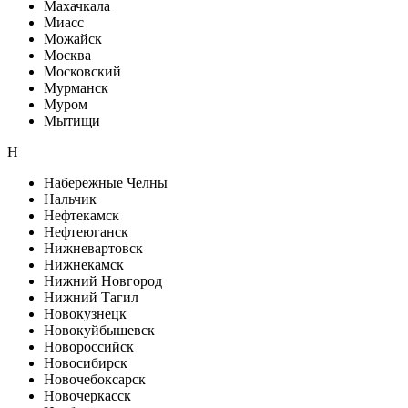
Махачкала
Миасс
Можайск
Москва
Московский
Мурманск
Муром
Мытищи
Н
Набережные Челны
Нальчик
Нефтекамск
Нефтеюганск
Нижневартовск
Нижнекамск
Нижний Новгород
Нижний Тагил
Новокузнецк
Новокуйбышевск
Новороссийск
Новосибирск
Новочебоксарск
Новочеркасск