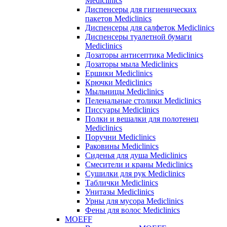
Mediclinics
Диспенсеры для гигиенических
пакетов Mediclinics
Диспенсеры для салфеток Mediclinics
Диспенсеры туалетной бумаги
Mediclinics
Дозаторы антисептика Mediclinics
Дозаторы мыла Mediclinics
Ершики Mediclinics
Крючки Mediclinics
Мыльницы Mediclinics
Пеленальные столики Mediclinics
Писсуары Mediclinics
Полки и вешалки для полотенец
Mediclinics
Поручни Mediclinics
Раковины Mediclinics
Сиденья для душа Mediclinics
Смесители и краны Mediclinics
Сушилки для рук Mediclinics
Таблички Mediclinics
Унитазы Mediclinics
Урны для мусора Mediclinics
Фены для волос Mediclinics
MOEFF