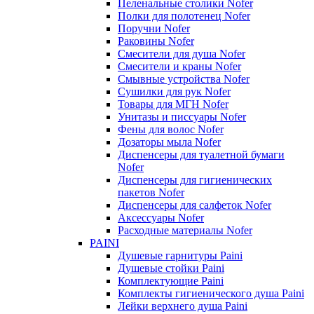
Пеленальные столики Nofer
Полки для полотенец Nofer
Поручни Nofer
Раковины Nofer
Смесители для душа Nofer
Смесители и краны Nofer
Смывные устройства Nofer
Сушилки для рук Nofer
Товары для МГН Nofer
Унитазы и писсуары Nofer
Фены для волос Nofer
Дозаторы мыла Nofer
Диспенсеры для туалетной бумаги
Nofer
Диспенсеры для гигиенических
пакетов Nofer
Диспенсеры для салфеток Nofer
Аксессуары Nofer
Расходные материалы Nofer
PAINI
Душевые гарнитуры Paini
Душевые стойки Paini
Комплектующие Paini
Комплекты гигиенического душа Paini
Лейки верхнего душа Paini