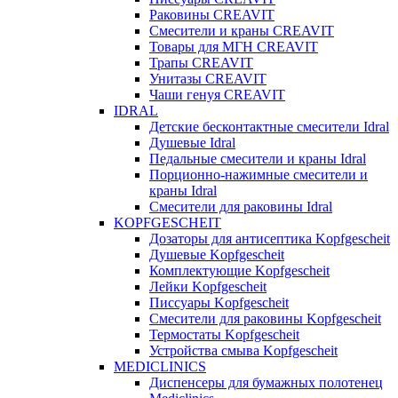
Раковины CREAVIT
Смесители и краны CREAVIT
Товары для МГН CREAVIT
Трапы CREAVIT
Унитазы CREAVIT
Чаши генуя CREAVIT
IDRAL
Детские бесконтактные смесители Idral
Душевые Idral
Педальные смесители и краны Idral
Порционно-нажимные смесители и
краны Idral
Смеcители для раковины Idral
KOPFGESCHEIT
Дозаторы для антисептика Kopfgescheit
Душевые Kopfgescheit
Комплектующие Kopfgescheit
Лейки Kopfgescheit
Писсуары Kopfgescheit
Смесители для раковины Kopfgescheit
Термостаты Kopfgescheit
Устройства смыва Kopfgescheit
MEDICLINICS
Диспенсеры для бумажных полотенец