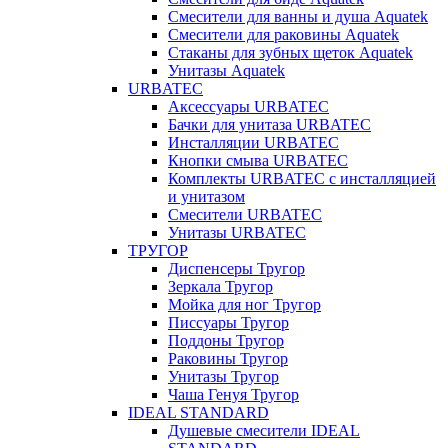
Смесители для ванны и душа Aquatek
Смесители для раковины Aquatek
Стаканы для зубных щеток Aquatek
Унитазы Aquatek
URBATEC
Аксессуары URBATEC
Бачки для унитаза URBATEC
Инсталляции URBATEC
Кнопки смыва URBATEC
Комплекты URBATEC с инсталляцией
и унитазом
Смесители URBATEC
Унитазы URBATEC
ТРУГОР
Диспенсеры Тругор
Зеркала Тругор
Мойка для ног Тругор
Писсуары Тругор
Поддоны Тругор
Раковины Тругор
Унитазы Тругор
Чаша Генуя Тругор
IDEAL STANDARD
Душевые смесители IDEAL