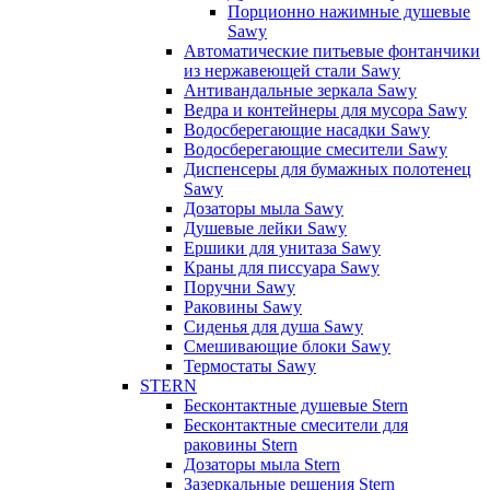
Порционно нажимные душевые
Sawy
Автоматические питьевые фонтанчики
из нержавеющей стали Sawy
Антивандальные зеркала Sawy
Ведра и контейнеры для мусора Sawy
Водосберегающие насадки Sawy
Водосберегающие смесители Sawy
Диспенсеры для бумажных полотенец
Sawy
Дозаторы мыла Sawy
Душевые лейки Sawy
Ершики для унитаза Sawy
Краны для писсуара Sawy
Поручни Sawy
Раковины Sawy
Сиденья для душа Sawy
Смешивающие блоки Sawy
Термостаты Sawy
STERN
Бесконтактные душевые Stern
Бесконтактные смесители для
раковины Stern
Дозаторы мыла Stern
Зазеркальные решения Stern