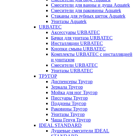
Смесители для ванны и душа Aquatek
Смесители для раковины Aquatek
Стаканы для зубных щеток Aquatek
Унитазы Aquatek
URBATEC
Аксессуары URBATEC
Бачки для унитаза URBATEC
Инсталляции URBATEC
Кнопки смыва URBATEC
Комплекты URBATEC с инсталляцией
и унитазом
Смесители URBATEC
Унитазы URBATEC
ТРУГОР
Диспенсеры Тругор
Зеркала Тругор
Мойка для ног Тругор
Писсуары Тругор
Поддоны Тругор
Раковины Тругор
Унитазы Тругор
Чаша Генуя Тругор
IDEAL STANDARD
Душевые смесители IDEAL