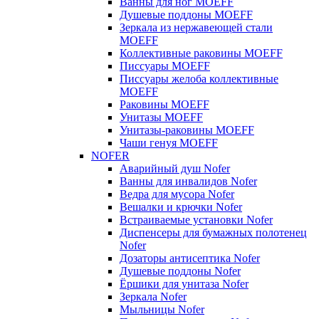
Ванны для ног MOEFF
Душевые поддоны MOEFF
Зеркала из нержавеющей стали
MOEFF
Коллективные раковины MOEFF
Писсуары MOEFF
Писсуары желоба коллективные
MOEFF
Раковины MOEFF
Унитазы MOEFF
Унитазы-раковины MOEFF
Чаши генуя MOEFF
NOFER
Аварийный душ Nofer
Ванны для инвалидов Nofer
Ведра для мусора Nofer
Вешалки и крючки Nofer
Встраиваемые установки Nofer
Диспенсеры для бумажных полотенец
Nofer
Дозаторы антисептика Nofer
Душевые поддоны Nofer
Ёршики для унитаза Nofer
Зеркала Nofer
Мыльницы Nofer