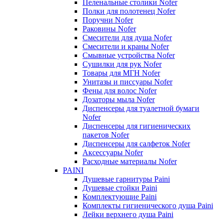
Пеленальные столики Nofer
Полки для полотенец Nofer
Поручни Nofer
Раковины Nofer
Смесители для душа Nofer
Смесители и краны Nofer
Смывные устройства Nofer
Сушилки для рук Nofer
Товары для МГН Nofer
Унитазы и писсуары Nofer
Фены для волос Nofer
Дозаторы мыла Nofer
Диспенсеры для туалетной бумаги
Nofer
Диспенсеры для гигиенических
пакетов Nofer
Диспенсеры для салфеток Nofer
Аксессуары Nofer
Расходные материалы Nofer
PAINI
Душевые гарнитуры Paini
Душевые стойки Paini
Комплектующие Paini
Комплекты гигиенического душа Paini
Лейки верхнего душа Paini