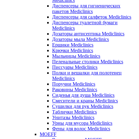
Mediclinics
Диспенсеры для гигиенических
пакетов Mediclinics
Диспенсеры для салфеток Mediclinics
Диспенсеры туалетной бумаги
Mediclinics
Дозаторы антисептика Mediclinics
Дозаторы мыла Mediclinics
Ершики Mediclinics
Крючки Mediclinics
Мыльницы Mediclinics
Пеленальные столики Mediclinics
Писсуары Mediclinics
Полки и вешалки для полотенец
Mediclinics
Поручни Mediclinics
Раковины Mediclinics
Сиденья для душа Mediclinics
Смесители и краны Mediclinics
Сушилки для рук Mediclinics
Таблички Mediclinics
Унитазы Mediclinics
Урны для мусора Mediclinics
Фены для волос Mediclinics
MOEFF