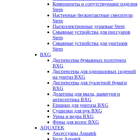
Компоненты и сопутствующие изделия
Stern
Настенные бесконтактные смесители
Stern
Пьезоэлектронные душевые Stern
Смывные устройства для писсуаров
Stern
Смывные устройства для унитазов
Stern
BXG
Диспенсеры бумажных полотенец
BXG
Диспенсеры для одноразовых сидений
на унитаз BXG
Диспенсеры для туалетной бумаги
BXG
Дозаторы для мыла, шампуня и
антисептика BXG
Ершики для унитаза BXG
Сушилки для рук BXG
Урны и ведра BXG
Фены для волос BXG
AQUATEK
Аксессуары Aquatek
Биде Aquatek