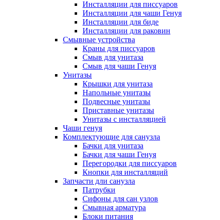
Инсталляции для писсуаров
Инсталляции для чаши Генуя
Инсталляции для биде
Инсталляции для раковин
Смывные устройства
Краны для писсуаров
Смыв для унитаза
Смыв для чаши Генуя
Унитазы
Крышки для унитаза
Напольные унитазы
Подвесные унитазы
Приставные унитазы
Унитазы с инсталляцией
Чаши генуя
Комплектующие для санузла
Бачки для унитаза
Бачки для чаши Генуя
Перегородки для писсуаров
Кнопки для инсталляций
Запчасти дли санузла
Патрубки
Сифоны для сан узлов
Смывная арматура
Блоки питания