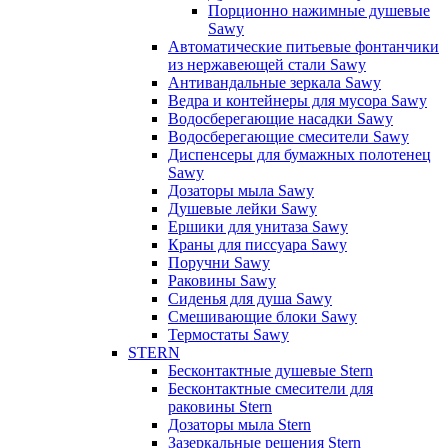
Порционно нажимные душевые
Sawy
Автоматические питьевые фонтанчики
из нержавеющей стали Sawy
Антивандальные зеркала Sawy
Ведра и контейнеры для мусора Sawy
Водосберегающие насадки Sawy
Водосберегающие смесители Sawy
Диспенсеры для бумажных полотенец
Sawy
Дозаторы мыла Sawy
Душевые лейки Sawy
Ершики для унитаза Sawy
Краны для писсуара Sawy
Поручни Sawy
Раковины Sawy
Сиденья для душа Sawy
Смешивающие блоки Sawy
Термостаты Sawy
STERN
Бесконтактные душевые Stern
Бесконтактные смесители для
раковины Stern
Дозаторы мыла Stern
Зазеркальные решения Stern