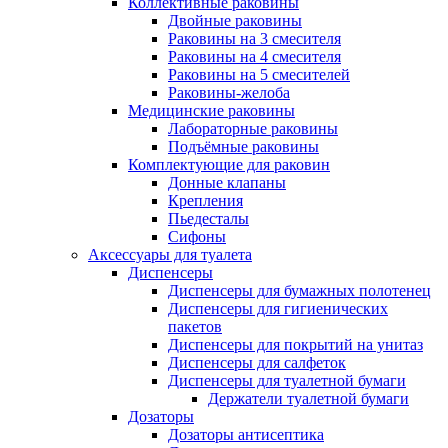
Коллективные раковины
Двойные раковины
Раковины на 3 смесителя
Раковины на 4 смесителя
Раковины на 5 смесителей
Раковины-желоба
Медицинские раковины
Лабораторные раковины
Подъёмные раковины
Комплектующие для раковин
Донные клапаны
Крепления
Пьедесталы
Сифоны
Аксессуары для туалета
Диспенсеры
Диспенсеры для бумажных полотенец
Диспенсеры для гигиенических
пакетов
Диспенсеры для покрытий на унитаз
Диспенсеры для салфеток
Диспенсеры для туалетной бумаги
Держатели туалетной бумаги
Дозаторы
Дозаторы антисептика