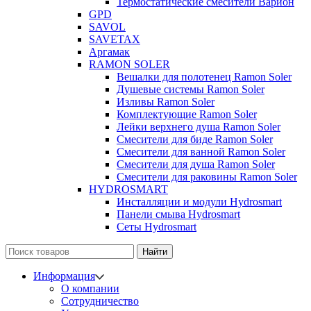
Термостатические смесители Варион
GPD
SAVOL
SAVETAX
Аргамак
RAMON SOLER
Вешалки для полотенец Ramon Soler
Душевые системы Ramon Soler
Изливы Ramon Soler
Комплектующие Ramon Soler
Лейки верхнего душа Ramon Soler
Смесители для биде Ramon Soler
Смесители для ванной Ramon Soler
Смесители для душа Ramon Soler
Смесители для раковины Ramon Soler
HYDROSMART
Инсталляции и модули Hydrosmart
Панели смыва Hydrosmart
Сеты Hydrosmart
Найти
Информация
О компании
Сотрудничество