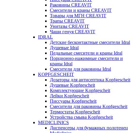
Раковины CREAVIT
Смесители и краны CREAVIT
Товары для МГН CREAVIT
Трапы CREAVIT
Унитазы CREAVIT
Чаши генуя CREAVIT
IDRAL
Детские бесконтактные смесители Idral
Душевые Idral
Педальные смесители и краны Idral
Порционно-нажимные смесители и
краны Idral
Смеcители для раковины Idral
KOPFGESCHEIT
Дозаторы для антисептика Kopfgescheit
Душевые Kopfgescheit
Комплектующие Kopfgescheit
Лейки Kopfgescheit
Писсуары Kopfgescheit
Смесители для раковины Kopfgescheit
Термостаты Kopfgescheit
Устройства смыва Kopfgescheit
MEDICLINICS
Диспенсеры для бумажных полотенец