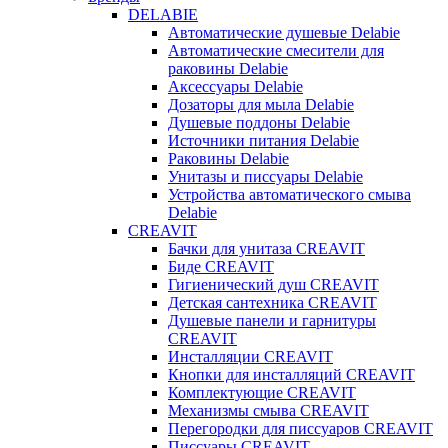
DELABIE
Автоматические душевые Delabie
Автоматические смесители для
раковины Delabie
Аксессуары Delabie
Дозаторы для мыла Delabie
Душевые поддоны Delabie
Источники питания Delabie
Раковины Delabie
Унитазы и писсуары Delabie
Устройства автоматического смыва
Delabie
CREAVIT
Бачки для унитаза CREAVIT
Биде CREAVIT
Гигиенический душ CREAVIT
Детская сантехника CREAVIT
Душевые панели и гарнитуры
CREAVIT
Инсталляции CREAVIT
Кнопки для инсталляций CREAVIT
Комплектующие CREAVIT
Механизмы смыва CREAVIT
Перегородки для писсуаров CREAVIT
Писсуары CREAVIT