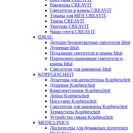
Раковины CREAVIT
Смесители и краны CREAVIT
Товары для МГН CREAVIT
Трапы CREAVIT
Унитазы CREAVIT
Чаши генуя CREAVIT
IDRAL
Детские бесконтактные смесители Idral
Душевые Idral
Педальные смесители и краны Idral
Порционно-нажимные смесители и
краны Idral
Смеcители для раковины Idral
KOPFGESCHEIT
Дозаторы для антисептика Kopfgescheit
Душевые Kopfgescheit
Комплектующие Kopfgescheit
Лейки Kopfgescheit
Писсуары Kopfgescheit
Смесители для раковины Kopfgescheit
Термостаты Kopfgescheit
Устройства смыва Kopfgescheit
MEDICLINICS
Диспенсеры для бумажных полотенец