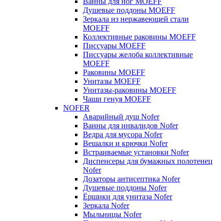
Ванны для ног MOEFF
Душевые поддоны MOEFF
Зеркала из нержавеющей стали
MOEFF
Коллективные раковины MOEFF
Писсуары MOEFF
Писсуары желоба коллективные
MOEFF
Раковины MOEFF
Унитазы MOEFF
Унитазы-раковины MOEFF
Чаши генуя MOEFF
NOFER
Аварийный душ Nofer
Ванны для инвалидов Nofer
Ведра для мусора Nofer
Вешалки и крючки Nofer
Встраиваемые установки Nofer
Диспенсеры для бумажных полотенец
Nofer
Дозаторы антисептика Nofer
Душевые поддоны Nofer
Ёршики для унитаза Nofer
Зеркала Nofer
Мыльницы Nofer