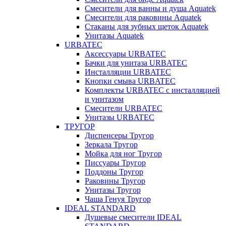
Смесители для ванны и душа Aquatek
Смесители для раковины Aquatek
Стаканы для зубных щеток Aquatek
Унитазы Aquatek
URBATEC
Аксессуары URBATEC
Бачки для унитаза URBATEC
Инсталляции URBATEC
Кнопки смыва URBATEC
Комплекты URBATEC с инсталляцией
и унитазом
Смесители URBATEC
Унитазы URBATEC
ТРУГОР
Диспенсеры Тругор
Зеркала Тругор
Мойка для ног Тругор
Писсуары Тругор
Поддоны Тругор
Раковины Тругор
Унитазы Тругор
Чаша Генуя Тругор
IDEAL STANDARD
Душевые смесители IDEAL