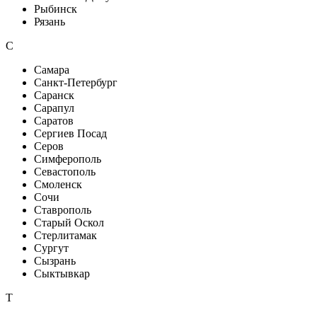
Рыбинск
Рязань
С
Самара
Санкт-Петербург
Саранск
Сарапул
Саратов
Сергиев Посад
Серов
Симферополь
Севастополь
Смоленск
Сочи
Ставрополь
Старый Оскол
Стерлитамак
Сургут
Сызрань
Сыктывкар
Т