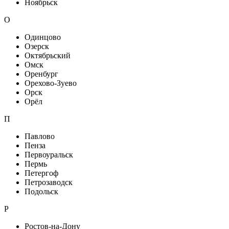
Ноябрьск
О
Одинцово
Озерск
Октябрьский
Омск
Оренбург
Орехово-Зуево
Орск
Орёл
П
Павлово
Пенза
Первоуральск
Пермь
Петергоф
Петрозаводск
Подольск
Р
Ростов-на-Дону