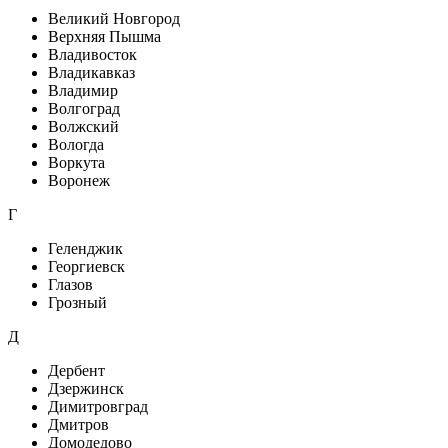
Великий Новгород
Верхняя Пышма
Владивосток
Владикавказ
Владимир
Волгоград
Волжский
Вологда
Воркута
Воронеж
Г
Геленджик
Георгиевск
Глазов
Грозный
Д
Дербент
Дзержинск
Димитровград
Дмитров
Домодедово