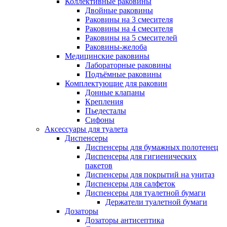
Коллективные раковины
Двойные раковины
Раковины на 3 смесителя
Раковины на 4 смесителя
Раковины на 5 смесителей
Раковины-желоба
Медицинские раковины
Лабораторные раковины
Подъёмные раковины
Комплектующие для раковин
Донные клапаны
Крепления
Пьедесталы
Сифоны
Аксессуары для туалета
Диспенсеры
Диспенсеры для бумажных полотенец
Диспенсеры для гигиенических
пакетов
Диспенсеры для покрытий на унитаз
Диспенсеры для салфеток
Диспенсеры для туалетной бумаги
Держатели туалетной бумаги
Дозаторы
Дозаторы антисептика