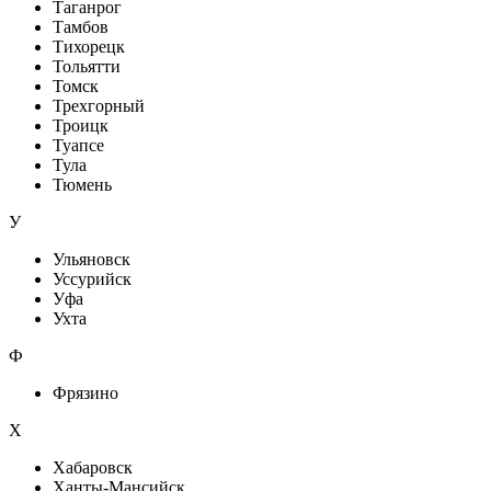
Таганрог
Тамбов
Тихорецк
Тольятти
Томск
Трехгорный
Троицк
Туапсе
Тула
Тюмень
У
Ульяновск
Уссурийск
Уфа
Ухта
Ф
Фрязино
Х
Хабаровск
Ханты-Мансийск