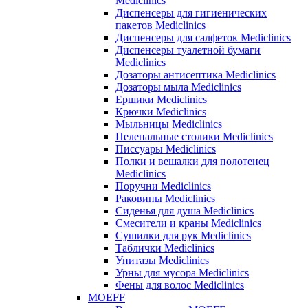
Mediclinics
Диспенсеры для гигиенических
пакетов Mediclinics
Диспенсеры для салфеток Mediclinics
Диспенсеры туалетной бумаги
Mediclinics
Дозаторы антисептика Mediclinics
Дозаторы мыла Mediclinics
Ершики Mediclinics
Крючки Mediclinics
Мыльницы Mediclinics
Пеленальные столики Mediclinics
Писсуары Mediclinics
Полки и вешалки для полотенец
Mediclinics
Поручни Mediclinics
Раковины Mediclinics
Сиденья для душа Mediclinics
Смесители и краны Mediclinics
Сушилки для рук Mediclinics
Таблички Mediclinics
Унитазы Mediclinics
Урны для мусора Mediclinics
Фены для волос Mediclinics
MOEFF