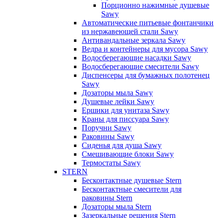
Порционно нажимные душевые
Sawy
Автоматические питьевые фонтанчики
из нержавеющей стали Sawy
Антивандальные зеркала Sawy
Ведра и контейнеры для мусора Sawy
Водосберегающие насадки Sawy
Водосберегающие смесители Sawy
Диспенсеры для бумажных полотенец
Sawy
Дозаторы мыла Sawy
Душевые лейки Sawy
Ершики для унитаза Sawy
Краны для писсуара Sawy
Поручни Sawy
Раковины Sawy
Сиденья для душа Sawy
Смешивающие блоки Sawy
Термостаты Sawy
STERN
Бесконтактные душевые Stern
Бесконтактные смесители для
раковины Stern
Дозаторы мыла Stern
Зазеркальные решения Stern