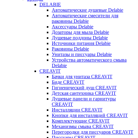
DELABIE
Автоматические душевые Delabie
Автоматические смесители для
раковины Delabie
Аксессуары Delabie
Дозаторы для мыла Delabie
Душевые поддоны Delabie
Источники питания Delabie
Раковины Delabie
Унитазы и писсуары Delabie
Устройства автоматического смыва
Delabie
CREAVIT
Бачки для унитаза CREAVIT
Биде CREAVIT
Гигиенический душ CREAVIT
Детская сантехника CREAVIT
Душевые панели и гарнитуры
CREAVIT
Инсталляции CREAVIT
Кнопки для инсталляций CREAVIT
Комплектующие CREAVIT
Механизмы смыва CREAVIT
Перегородки для писсуаров CREAVIT
Писсуары CREAVIT