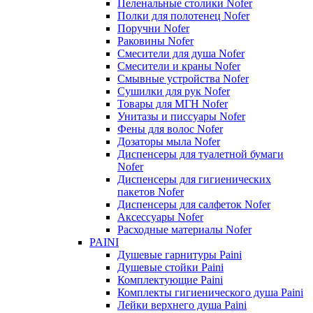
Пеленальные столики Nofer
Полки для полотенец Nofer
Поручни Nofer
Раковины Nofer
Смесители для душа Nofer
Смесители и краны Nofer
Смывные устройства Nofer
Сушилки для рук Nofer
Товары для МГН Nofer
Унитазы и писсуары Nofer
Фены для волос Nofer
Дозаторы мыла Nofer
Диспенсеры для туалетной бумаги
Nofer
Диспенсеры для гигиенических
пакетов Nofer
Диспенсеры для салфеток Nofer
Аксессуары Nofer
Расходные материалы Nofer
PAINI
Душевые гарнитуры Paini
Душевые стойки Paini
Комплектующие Paini
Комплекты гигиенического душа Paini
Лейки верхнего душа Paini