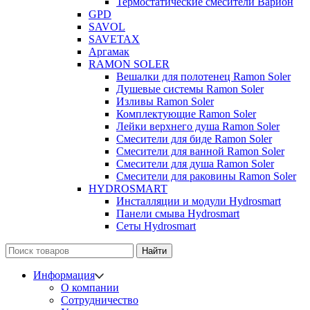
Термостатические смесители Варион
GPD
SAVOL
SAVETAX
Аргамак
RAMON SOLER
Вешалки для полотенец Ramon Soler
Душевые системы Ramon Soler
Изливы Ramon Soler
Комплектующие Ramon Soler
Лейки верхнего душа Ramon Soler
Смесители для биде Ramon Soler
Смесители для ванной Ramon Soler
Смесители для душа Ramon Soler
Смесители для раковины Ramon Soler
HYDROSMART
Инсталляции и модули Hydrosmart
Панели смыва Hydrosmart
Сеты Hydrosmart
Найти
Информация
О компании
Сотрудничество