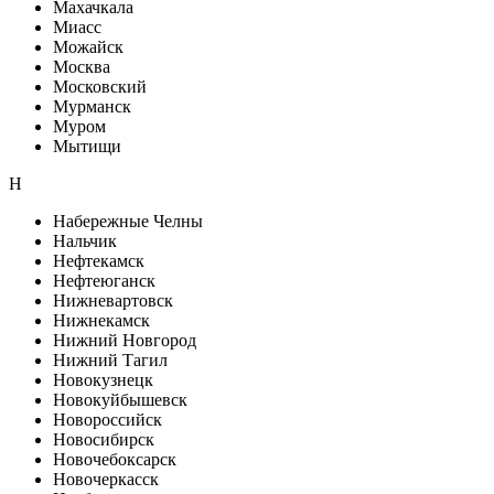
Махачкала
Миасс
Можайск
Москва
Московский
Мурманск
Муром
Мытищи
Н
Набережные Челны
Нальчик
Нефтекамск
Нефтеюганск
Нижневартовск
Нижнекамск
Нижний Новгород
Нижний Тагил
Новокузнецк
Новокуйбышевск
Новороссийск
Новосибирск
Новочебоксарск
Новочеркасск