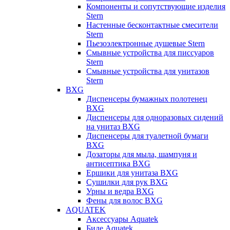
Компоненты и сопутствующие изделия
Stern
Настенные бесконтактные смесители
Stern
Пьезоэлектронные душевые Stern
Смывные устройства для писсуаров
Stern
Смывные устройства для унитазов
Stern
BXG
Диспенсеры бумажных полотенец
BXG
Диспенсеры для одноразовых сидений
на унитаз BXG
Диспенсеры для туалетной бумаги
BXG
Дозаторы для мыла, шампуня и
антисептика BXG
Ершики для унитаза BXG
Сушилки для рук BXG
Урны и ведра BXG
Фены для волос BXG
AQUATEK
Аксессуары Aquatek
Биде Aquatek