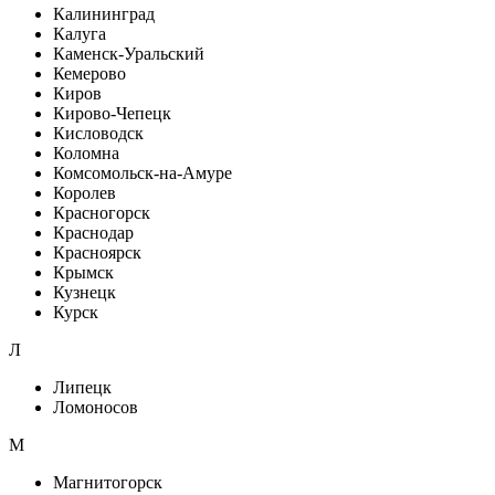
Калининград
Калуга
Каменск-Уральский
Кемерово
Киров
Кирово-Чепецк
Кисловодск
Коломна
Комсомольск-на-Амуре
Королев
Красногорск
Краснодар
Красноярск
Крымск
Кузнецк
Курск
Л
Липецк
Ломоносов
М
Магнитогорск