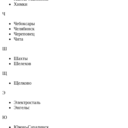
Химки
Ч
Чебоксары
Челябинск
Череповец
Чита
Ш
Шахты
Шелехов
Щ
Щелково
Э
Электросталь
Энгельс
Ю
Южно-Сахалинск