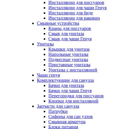
Инсталляции для писсуаров
Инсталляции для чаши Генуя
Инсталляции для биде
Инсталляции для раковин
Смывные устройства
Краны для писсуаров
Смыв для унитаза
Смыв для чаши Генуя
Унитазы
Крышки для унитаза
Напольные унитазы
Подвесные унитазы
Приставные унитазы
Унитазы с инсталляцией
Чаши генуя
Комплектующие для санузла
Бачки для унитаза
Бачки для чаши Генуя
Перегородки для писсуаров
Кнопки для инсталляций
Запчасти дли санузла
Патрубки
Сифоны для сан узлов
Смывная арматура
Блоки питания