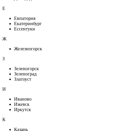
Е
Евпатория
Екатеринбург
Ессентуки
Ж
Железногорск
З
Зеленогорск
Зеленоград
Златоуст
И
Иваново
Ижевск
Иркутск
К
Казань