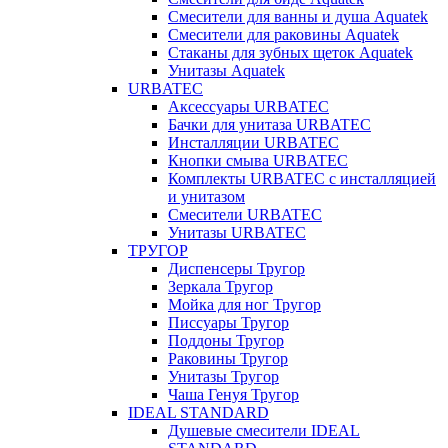
Смесители для ванны и душа Aquatek
Смесители для раковины Aquatek
Стаканы для зубных щеток Aquatek
Унитазы Aquatek
URBATEC
Аксессуары URBATEC
Бачки для унитаза URBATEC
Инсталляции URBATEC
Кнопки смыва URBATEC
Комплекты URBATEC с инсталляцией
и унитазом
Смесители URBATEC
Унитазы URBATEC
ТРУГОР
Диспенсеры Тругор
Зеркала Тругор
Мойка для ног Тругор
Писсуары Тругор
Поддоны Тругор
Раковины Тругор
Унитазы Тругор
Чаша Генуя Тругор
IDEAL STANDARD
Душевые смесители IDEAL