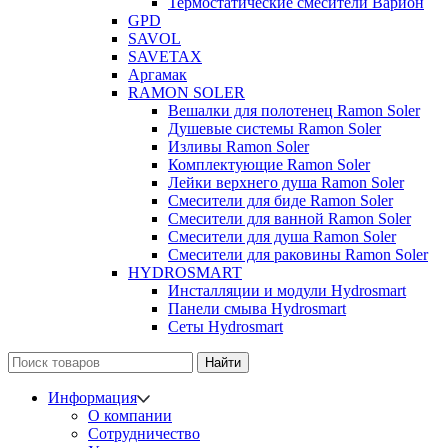
Термостатические смесители Варион
GPD
SAVOL
SAVETAX
Аргамак
RAMON SOLER
Вешалки для полотенец Ramon Soler
Душевые системы Ramon Soler
Изливы Ramon Soler
Комплектующие Ramon Soler
Лейки верхнего душа Ramon Soler
Смесители для биде Ramon Soler
Смесители для ванной Ramon Soler
Смесители для душа Ramon Soler
Смесители для раковины Ramon Soler
HYDROSMART
Инсталляции и модули Hydrosmart
Панели смыва Hydrosmart
Сеты Hydrosmart
Найти
Информация
О компании
Сотрудничество