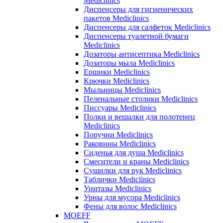
Mediclinics
Диспенсеры для гигиенических
пакетов Mediclinics
Диспенсеры для салфеток Mediclinics
Диспенсеры туалетной бумаги
Mediclinics
Дозаторы антисептика Mediclinics
Дозаторы мыла Mediclinics
Ершики Mediclinics
Крючки Mediclinics
Мыльницы Mediclinics
Пеленальные столики Mediclinics
Писсуары Mediclinics
Полки и вешалки для полотенец
Mediclinics
Поручни Mediclinics
Раковины Mediclinics
Сиденья для душа Mediclinics
Смесители и краны Mediclinics
Сушилки для рук Mediclinics
Таблички Mediclinics
Унитазы Mediclinics
Урны для мусора Mediclinics
Фены для волос Mediclinics
MOEFF