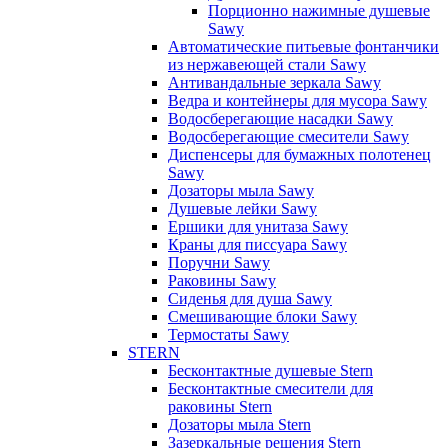
Порционно нажимные душевые
Sawy
Автоматические питьевые фонтанчики
из нержавеющей стали Sawy
Антивандальные зеркала Sawy
Ведра и контейнеры для мусора Sawy
Водосберегающие насадки Sawy
Водосберегающие смесители Sawy
Диспенсеры для бумажных полотенец
Sawy
Дозаторы мыла Sawy
Душевые лейки Sawy
Ершики для унитаза Sawy
Краны для писсуара Sawy
Поручни Sawy
Раковины Sawy
Сиденья для душа Sawy
Смешивающие блоки Sawy
Термостаты Sawy
STERN
Бесконтактные душевые Stern
Бесконтактные смесители для
раковины Stern
Дозаторы мыла Stern
Зазеркальные решения Stern