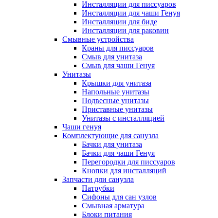
Инсталляции для писсуаров
Инсталляции для чаши Генуя
Инсталляции для биде
Инсталляции для раковин
Смывные устройства
Краны для писсуаров
Смыв для унитаза
Смыв для чаши Генуя
Унитазы
Крышки для унитаза
Напольные унитазы
Подвесные унитазы
Приставные унитазы
Унитазы с инсталляцией
Чаши генуя
Комплектующие для санузла
Бачки для унитаза
Бачки для чаши Генуя
Перегородки для писсуаров
Кнопки для инсталляций
Запчасти дли санузла
Патрубки
Сифоны для сан узлов
Смывная арматура
Блоки питания