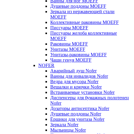
Ванны для ног MOEFF
Душевые поддоны MOEFF
Зеркала из нержавеющей стали
MOEFF
Коллективные раковины MOEFF
Писсуары MOEFF
Писсуары желоба коллективные
MOEFF
Раковины MOEFF
Унитазы MOEFF
Унитазы-раковины MOEFF
Чаши генуя MOEFF
NOFER
Аварийный душ Nofer
Ванны для инвалидов Nofer
Ведра для мусора Nofer
Вешалки и крючки Nofer
Встраиваемые установки Nofer
Диспенсеры для бумажных полотенец
Nofer
Дозаторы антисептика Nofer
Душевые поддоны Nofer
Ёршики для унитаза Nofer
Зеркала Nofer
Мыльницы Nofer