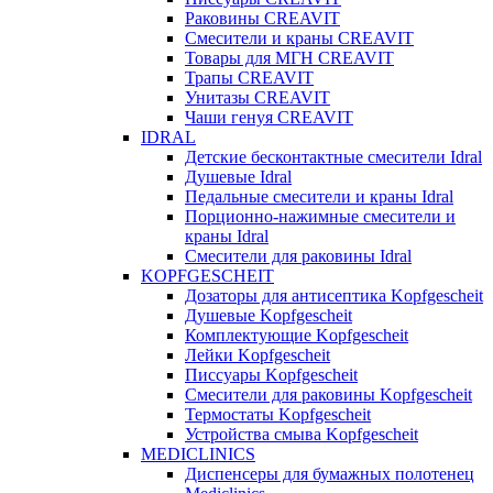
Раковины CREAVIT
Смесители и краны CREAVIT
Товары для МГН CREAVIT
Трапы CREAVIT
Унитазы CREAVIT
Чаши генуя CREAVIT
IDRAL
Детские бесконтактные смесители Idral
Душевые Idral
Педальные смесители и краны Idral
Порционно-нажимные смесители и
краны Idral
Смеcители для раковины Idral
KOPFGESCHEIT
Дозаторы для антисептика Kopfgescheit
Душевые Kopfgescheit
Комплектующие Kopfgescheit
Лейки Kopfgescheit
Писсуары Kopfgescheit
Смесители для раковины Kopfgescheit
Термостаты Kopfgescheit
Устройства смыва Kopfgescheit
MEDICLINICS
Диспенсеры для бумажных полотенец