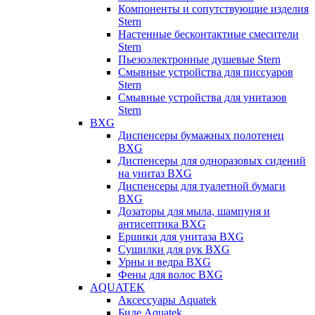
Компоненты и сопутствующие изделия
Stern
Настенные бесконтактные смесители
Stern
Пьезоэлектронные душевые Stern
Смывные устройства для писсуаров
Stern
Смывные устройства для унитазов
Stern
BXG
Диспенсеры бумажных полотенец
BXG
Диспенсеры для одноразовых сидений
на унитаз BXG
Диспенсеры для туалетной бумаги
BXG
Дозаторы для мыла, шампуня и
антисептика BXG
Ершики для унитаза BXG
Сушилки для рук BXG
Урны и ведра BXG
Фены для волос BXG
AQUATEK
Аксессуары Aquatek
Биде Aquatek