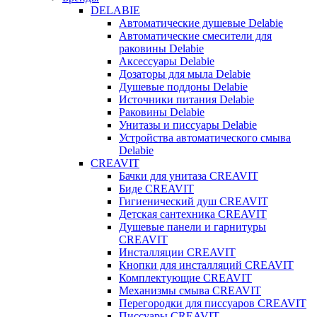
DELABIE
Автоматические душевые Delabie
Автоматические смесители для
раковины Delabie
Аксессуары Delabie
Дозаторы для мыла Delabie
Душевые поддоны Delabie
Источники питания Delabie
Раковины Delabie
Унитазы и писсуары Delabie
Устройства автоматического смыва
Delabie
CREAVIT
Бачки для унитаза CREAVIT
Биде CREAVIT
Гигиенический душ CREAVIT
Детская сантехника CREAVIT
Душевые панели и гарнитуры
CREAVIT
Инсталляции CREAVIT
Кнопки для инсталляций CREAVIT
Комплектующие CREAVIT
Механизмы смыва CREAVIT
Перегородки для писсуаров CREAVIT
Писсуары CREAVIT