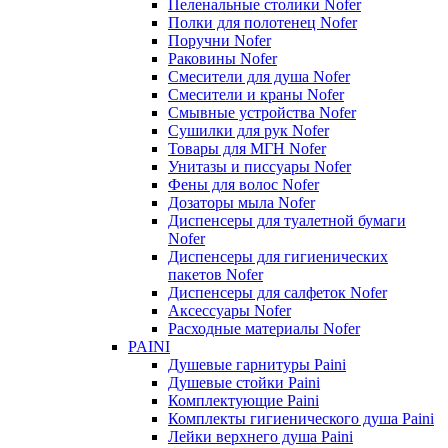
Пеленальные столики Nofer
Полки для полотенец Nofer
Поручни Nofer
Раковины Nofer
Смесители для душа Nofer
Смесители и краны Nofer
Смывные устройства Nofer
Сушилки для рук Nofer
Товары для МГН Nofer
Унитазы и писсуары Nofer
Фены для волос Nofer
Дозаторы мыла Nofer
Диспенсеры для туалетной бумаги
Nofer
Диспенсеры для гигиенических
пакетов Nofer
Диспенсеры для салфеток Nofer
Аксессуары Nofer
Расходные материалы Nofer
PAINI
Душевые гарнитуры Paini
Душевые стойки Paini
Комплектующие Paini
Комплекты гигиенического душа Paini
Лейки верхнего душа Paini