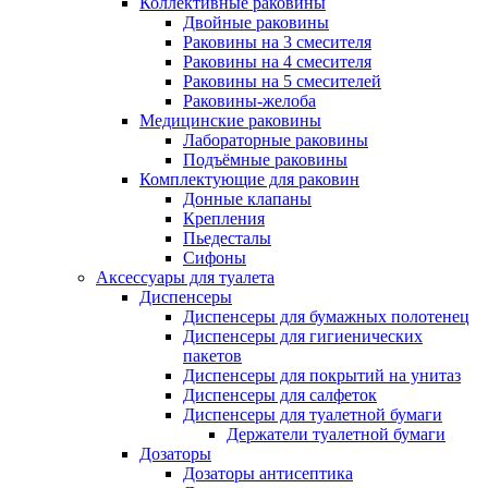
Коллективные раковины
Двойные раковины
Раковины на 3 смесителя
Раковины на 4 смесителя
Раковины на 5 смесителей
Раковины-желоба
Медицинские раковины
Лабораторные раковины
Подъёмные раковины
Комплектующие для раковин
Донные клапаны
Крепления
Пьедесталы
Сифоны
Аксессуары для туалета
Диспенсеры
Диспенсеры для бумажных полотенец
Диспенсеры для гигиенических
пакетов
Диспенсеры для покрытий на унитаз
Диспенсеры для салфеток
Диспенсеры для туалетной бумаги
Держатели туалетной бумаги
Дозаторы
Дозаторы антисептика