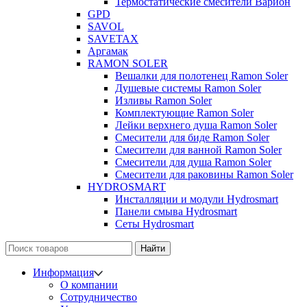
Термостатические смесители Варион
GPD
SAVOL
SAVETAX
Аргамак
RAMON SOLER
Вешалки для полотенец Ramon Soler
Душевые системы Ramon Soler
Изливы Ramon Soler
Комплектующие Ramon Soler
Лейки верхнего душа Ramon Soler
Смесители для биде Ramon Soler
Смесители для ванной Ramon Soler
Смесители для душа Ramon Soler
Смесители для раковины Ramon Soler
HYDROSMART
Инсталляции и модули Hydrosmart
Панели смыва Hydrosmart
Сеты Hydrosmart
Найти
Информация
О компании
Сотрудничество