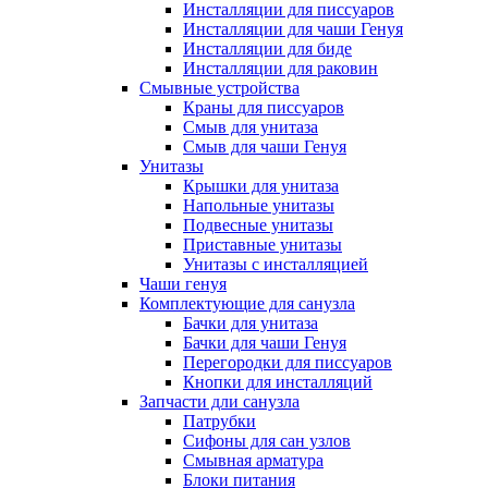
Инсталляции для писсуаров
Инсталляции для чаши Генуя
Инсталляции для биде
Инсталляции для раковин
Смывные устройства
Краны для писсуаров
Смыв для унитаза
Смыв для чаши Генуя
Унитазы
Крышки для унитаза
Напольные унитазы
Подвесные унитазы
Приставные унитазы
Унитазы с инсталляцией
Чаши генуя
Комплектующие для санузла
Бачки для унитаза
Бачки для чаши Генуя
Перегородки для писсуаров
Кнопки для инсталляций
Запчасти дли санузла
Патрубки
Сифоны для сан узлов
Смывная арматура
Блоки питания