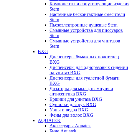
Компоненты и сопутствующие изделия
Stern
Настенные бесконтактные смесители
Stern
Пьезоэлектронные душевые Stern
Смывные устройства для писсуаров
Stern
Смывные устройства для унитазов
Stern
BXG
Диспенсеры бумажных полотенец
BXG
Диспенсеры для одноразовых сидений
на унитаз BXG
Диспенсеры для туалетной бумаги
BXG
Дозаторы для мыла, шампуня и
антисептика BXG
Ершики для унитаза BXG
Сушилки для рук BXG
Урны и ведра BXG
Фены для волос BXG
AQUATEK
Аксессуары Aquatek
Биде Aquatek