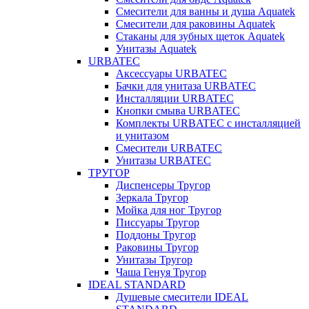
Смесители для ванны и душа Aquatek
Смесители для раковины Aquatek
Стаканы для зубных щеток Aquatek
Унитазы Aquatek
URBATEC
Аксессуары URBATEC
Бачки для унитаза URBATEC
Инсталляции URBATEC
Кнопки смыва URBATEC
Комплекты URBATEC с инсталляцией
и унитазом
Смесители URBATEC
Унитазы URBATEC
ТРУГОР
Диспенсеры Тругор
Зеркала Тругор
Мойка для ног Тругор
Писсуары Тругор
Поддоны Тругор
Раковины Тругор
Унитазы Тругор
Чаша Генуя Тругор
IDEAL STANDARD
Душевые смесители IDEAL