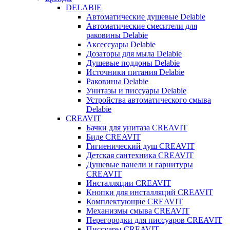
DELABIE
Автоматические душевые Delabie
Автоматические смесители для
раковины Delabie
Аксессуары Delabie
Дозаторы для мыла Delabie
Душевые поддоны Delabie
Источники питания Delabie
Раковины Delabie
Унитазы и писсуары Delabie
Устройства автоматического смыва
Delabie
CREAVIT
Бачки для унитаза CREAVIT
Биде CREAVIT
Гигиенический душ CREAVIT
Детская сантехника CREAVIT
Душевые панели и гарнитуры
CREAVIT
Инсталляции CREAVIT
Кнопки для инсталляций CREAVIT
Комплектующие CREAVIT
Механизмы смыва CREAVIT
Перегородки для писсуаров CREAVIT
Писсуары CREAVIT