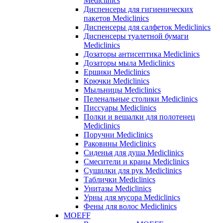
Mediclinics
Диспенсеры для гигиенических
пакетов Mediclinics
Диспенсеры для салфеток Mediclinics
Диспенсеры туалетной бумаги
Mediclinics
Дозаторы антисептика Mediclinics
Дозаторы мыла Mediclinics
Ершики Mediclinics
Крючки Mediclinics
Мыльницы Mediclinics
Пеленальные столики Mediclinics
Писсуары Mediclinics
Полки и вешалки для полотенец
Mediclinics
Поручни Mediclinics
Раковины Mediclinics
Сиденья для душа Mediclinics
Смесители и краны Mediclinics
Сушилки для рук Mediclinics
Таблички Mediclinics
Унитазы Mediclinics
Урны для мусора Mediclinics
Фены для волос Mediclinics
MOEFF