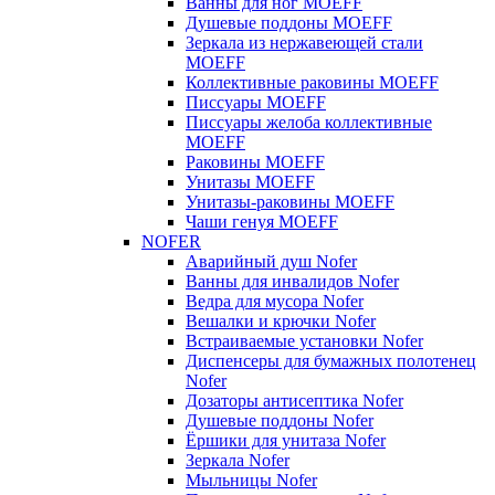
Ванны для ног MOEFF
Душевые поддоны MOEFF
Зеркала из нержавеющей стали
MOEFF
Коллективные раковины MOEFF
Писсуары MOEFF
Писсуары желоба коллективные
MOEFF
Раковины MOEFF
Унитазы MOEFF
Унитазы-раковины MOEFF
Чаши генуя MOEFF
NOFER
Аварийный душ Nofer
Ванны для инвалидов Nofer
Ведра для мусора Nofer
Вешалки и крючки Nofer
Встраиваемые установки Nofer
Диспенсеры для бумажных полотенец
Nofer
Дозаторы антисептика Nofer
Душевые поддоны Nofer
Ёршики для унитаза Nofer
Зеркала Nofer
Мыльницы Nofer