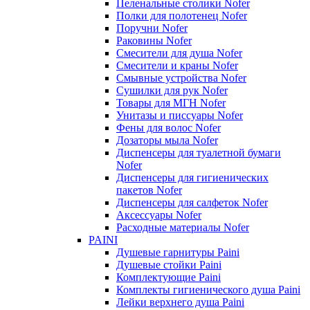
Пеленальные столики Nofer
Полки для полотенец Nofer
Поручни Nofer
Раковины Nofer
Смесители для душа Nofer
Смесители и краны Nofer
Смывные устройства Nofer
Сушилки для рук Nofer
Товары для МГН Nofer
Унитазы и писсуары Nofer
Фены для волос Nofer
Дозаторы мыла Nofer
Диспенсеры для туалетной бумаги
Nofer
Диспенсеры для гигиенических
пакетов Nofer
Диспенсеры для салфеток Nofer
Аксессуары Nofer
Расходные материалы Nofer
PAINI
Душевые гарнитуры Paini
Душевые стойки Paini
Комплектующие Paini
Комплекты гигиенического душа Paini
Лейки верхнего душа Paini