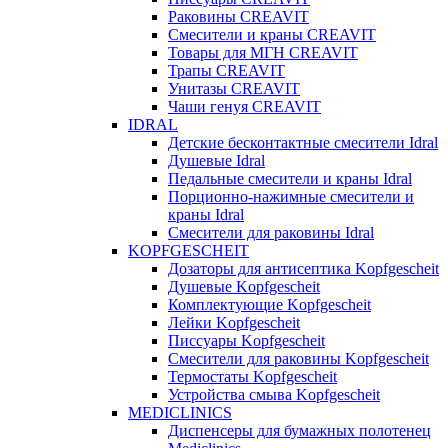
Раковины CREAVIT
Смесители и краны CREAVIT
Товары для МГН CREAVIT
Трапы CREAVIT
Унитазы CREAVIT
Чаши генуя CREAVIT
IDRAL
Детские бесконтактные смесители Idral
Душевые Idral
Педальные смесители и краны Idral
Порционно-нажимные смесители и
краны Idral
Смеcители для раковины Idral
KOPFGESCHEIT
Дозаторы для антисептика Kopfgescheit
Душевые Kopfgescheit
Комплектующие Kopfgescheit
Лейки Kopfgescheit
Писсуары Kopfgescheit
Смесители для раковины Kopfgescheit
Термостаты Kopfgescheit
Устройства смыва Kopfgescheit
MEDICLINICS
Диспенсеры для бумажных полотенец