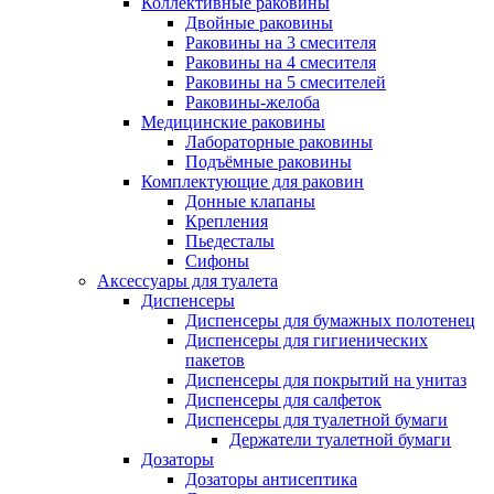
Коллективные раковины
Двойные раковины
Раковины на 3 смесителя
Раковины на 4 смесителя
Раковины на 5 смесителей
Раковины-желоба
Медицинские раковины
Лабораторные раковины
Подъёмные раковины
Комплектующие для раковин
Донные клапаны
Крепления
Пьедесталы
Сифоны
Аксессуары для туалета
Диспенсеры
Диспенсеры для бумажных полотенец
Диспенсеры для гигиенических
пакетов
Диспенсеры для покрытий на унитаз
Диспенсеры для салфеток
Диспенсеры для туалетной бумаги
Держатели туалетной бумаги
Дозаторы
Дозаторы антисептика