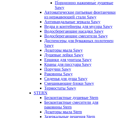
Порционно нажимные душевые
Sawy
Автоматические питьевые фонтанчики
из нержавеющей стали Sawy
Антивандальные зеркала Sawy
Ведра и контейнеры для мусора Sawy
Водосберегающие насадки Sawy
Водосберегающие смесители Sawy
Диспенсеры для бумажных полотенец
Sawy
Дозаторы мыла Sawy
Душевые лейки Sawy
Ершики для унитаза Sawy
Краны для писсуара Sawy
Поручни Sawy
Раковины Sawy
Сиденья для душа Sawy
Смешивающие блоки Sawy
Термостаты Sawy
STERN
Бесконтактные душевые Stern
Бесконтактные смесители для
раковины Stern
Дозаторы мыла Stern
Зазеркальные решения Stern