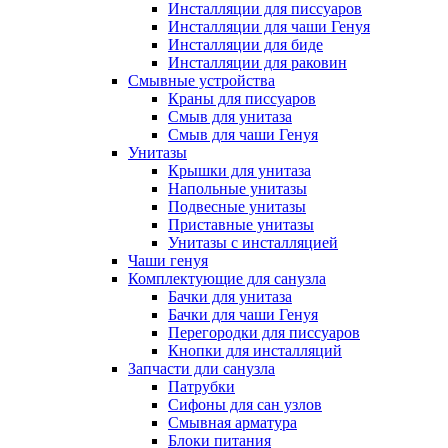
Инсталляции для писсуаров
Инсталляции для чаши Генуя
Инсталляции для биде
Инсталляции для раковин
Смывные устройства
Краны для писсуаров
Смыв для унитаза
Смыв для чаши Генуя
Унитазы
Крышки для унитаза
Напольные унитазы
Подвесные унитазы
Приставные унитазы
Унитазы с инсталляцией
Чаши генуя
Комплектующие для санузла
Бачки для унитаза
Бачки для чаши Генуя
Перегородки для писсуаров
Кнопки для инсталляций
Запчасти дли санузла
Патрубки
Сифоны для сан узлов
Смывная арматура
Блоки питания