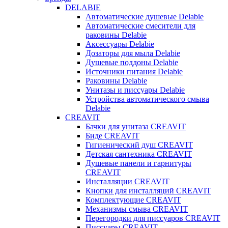
DELABIE
Автоматические душевые Delabie
Автоматические смесители для
раковины Delabie
Аксессуары Delabie
Дозаторы для мыла Delabie
Душевые поддоны Delabie
Источники питания Delabie
Раковины Delabie
Унитазы и писсуары Delabie
Устройства автоматического смыва
Delabie
CREAVIT
Бачки для унитаза CREAVIT
Биде CREAVIT
Гигиенический душ CREAVIT
Детская сантехника CREAVIT
Душевые панели и гарнитуры
CREAVIT
Инсталляции CREAVIT
Кнопки для инсталляций CREAVIT
Комплектующие CREAVIT
Механизмы смыва CREAVIT
Перегородки для писсуаров CREAVIT
Писсуары CREAVIT