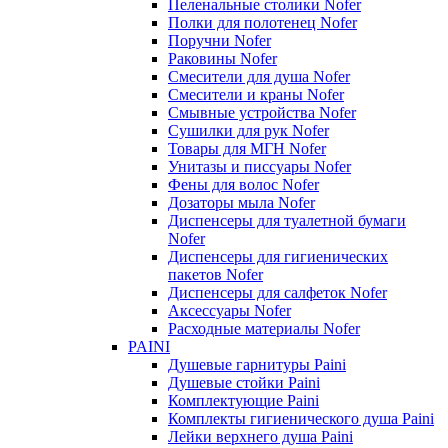
Пеленальные столики Nofer
Полки для полотенец Nofer
Поручни Nofer
Раковины Nofer
Смесители для душа Nofer
Смесители и краны Nofer
Смывные устройства Nofer
Сушилки для рук Nofer
Товары для МГН Nofer
Унитазы и писсуары Nofer
Фены для волос Nofer
Дозаторы мыла Nofer
Диспенсеры для туалетной бумаги
Nofer
Диспенсеры для гигиенических
пакетов Nofer
Диспенсеры для салфеток Nofer
Аксессуары Nofer
Расходные материалы Nofer
PAINI
Душевые гарнитуры Paini
Душевые стойки Paini
Комплектующие Paini
Комплекты гигиенического душа Paini
Лейки верхнего душа Paini