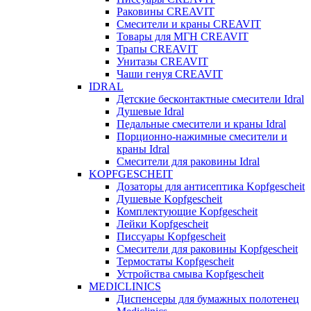
Раковины CREAVIT
Смесители и краны CREAVIT
Товары для МГН CREAVIT
Трапы CREAVIT
Унитазы CREAVIT
Чаши генуя CREAVIT
IDRAL
Детские бесконтактные смесители Idral
Душевые Idral
Педальные смесители и краны Idral
Порционно-нажимные смесители и
краны Idral
Смеcители для раковины Idral
KOPFGESCHEIT
Дозаторы для антисептика Kopfgescheit
Душевые Kopfgescheit
Комплектующие Kopfgescheit
Лейки Kopfgescheit
Писсуары Kopfgescheit
Смесители для раковины Kopfgescheit
Термостаты Kopfgescheit
Устройства смыва Kopfgescheit
MEDICLINICS
Диспенсеры для бумажных полотенец