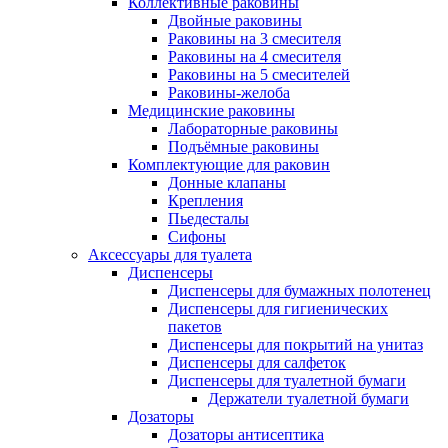
Коллективные раковины
Двойные раковины
Раковины на 3 смесителя
Раковины на 4 смесителя
Раковины на 5 смесителей
Раковины-желоба
Медицинские раковины
Лабораторные раковины
Подъёмные раковины
Комплектующие для раковин
Донные клапаны
Крепления
Пьедесталы
Сифоны
Аксессуары для туалета
Диспенсеры
Диспенсеры для бумажных полотенец
Диспенсеры для гигиенических
пакетов
Диспенсеры для покрытий на унитаз
Диспенсеры для салфеток
Диспенсеры для туалетной бумаги
Держатели туалетной бумаги
Дозаторы
Дозаторы антисептика