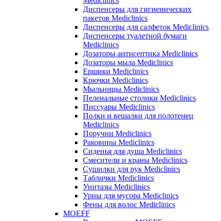
Mediclinics
Диспенсеры для гигиенических
пакетов Mediclinics
Диспенсеры для салфеток Mediclinics
Диспенсеры туалетной бумаги
Mediclinics
Дозаторы антисептика Mediclinics
Дозаторы мыла Mediclinics
Ершики Mediclinics
Крючки Mediclinics
Мыльницы Mediclinics
Пеленальные столики Mediclinics
Писсуары Mediclinics
Полки и вешалки для полотенец
Mediclinics
Поручни Mediclinics
Раковины Mediclinics
Сиденья для душа Mediclinics
Смесители и краны Mediclinics
Сушилки для рук Mediclinics
Таблички Mediclinics
Унитазы Mediclinics
Урны для мусора Mediclinics
Фены для волос Mediclinics
MOEFF