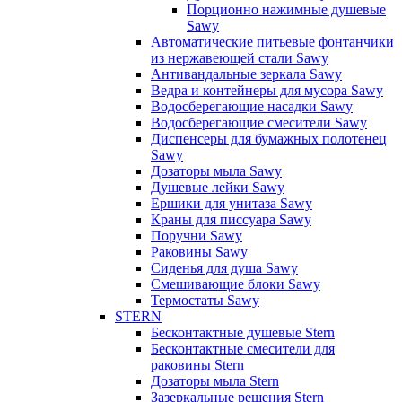
Порционно нажимные душевые
Sawy
Автоматические питьевые фонтанчики
из нержавеющей стали Sawy
Антивандальные зеркала Sawy
Ведра и контейнеры для мусора Sawy
Водосберегающие насадки Sawy
Водосберегающие смесители Sawy
Диспенсеры для бумажных полотенец
Sawy
Дозаторы мыла Sawy
Душевые лейки Sawy
Ершики для унитаза Sawy
Краны для писсуара Sawy
Поручни Sawy
Раковины Sawy
Сиденья для душа Sawy
Смешивающие блоки Sawy
Термостаты Sawy
STERN
Бесконтактные душевые Stern
Бесконтактные смесители для
раковины Stern
Дозаторы мыла Stern
Зазеркальные решения Stern