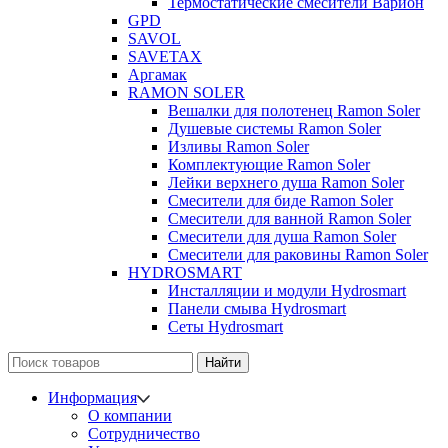
Термостатические смесители Варион
GPD
SAVOL
SAVETAX
Аргамак
RAMON SOLER
Вешалки для полотенец Ramon Soler
Душевые системы Ramon Soler
Изливы Ramon Soler
Комплектующие Ramon Soler
Лейки верхнего душа Ramon Soler
Смесители для биде Ramon Soler
Смесители для ванной Ramon Soler
Смесители для душа Ramon Soler
Смесители для раковины Ramon Soler
HYDROSMART
Инсталляции и модули Hydrosmart
Панели смыва Hydrosmart
Сеты Hydrosmart
Найти
Информация
О компании
Сотрудничество