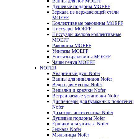
Ванны для ног MOEFF
Душевые поддоны MOEFF
Зеркала из нержавеющей стали
MOEFF
Коллективные раковины MOEFF
Писсуары MOEFF
Писсуары желоба коллективные
MOEFF
Раковины MOEFF
Унитазы MOEFF
Унитазы-раковины MOEFF
Чаши генуя MOEFF
NOFER
Аварийный душ Nofer
Ванны для инвалидов Nofer
Ведра для мусора Nofer
Вешалки и крючки Nofer
Встраиваемые установки Nofer
Диспенсеры для бумажных полотенец
Nofer
Дозаторы антисептика Nofer
Душевые поддоны Nofer
Ёршики для унитаза Nofer
Зеркала Nofer
Мыльницы Nofer