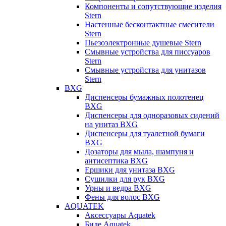
Компоненты и сопутствующие изделия
Stern
Настенные бесконтактные смесители
Stern
Пьезоэлектронные душевые Stern
Смывные устройства для писсуаров
Stern
Смывные устройства для унитазов
Stern
BXG
Диспенсеры бумажных полотенец
BXG
Диспенсеры для одноразовых сидений
на унитаз BXG
Диспенсеры для туалетной бумаги
BXG
Дозаторы для мыла, шампуня и
антисептика BXG
Ершики для унитаза BXG
Сушилки для рук BXG
Урны и ведра BXG
Фены для волос BXG
AQUATEK
Аксессуары Aquatek
Биде Aquatek