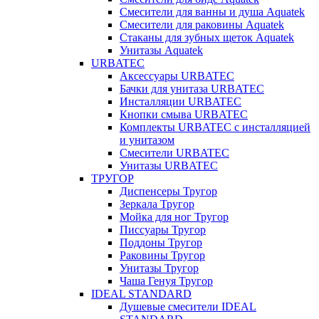
Смесители для ванны и душа Aquatek
Смесители для раковины Aquatek
Стаканы для зубных щеток Aquatek
Унитазы Aquatek
URBATEC
Аксессуары URBATEC
Бачки для унитаза URBATEC
Инсталляции URBATEC
Кнопки смыва URBATEC
Комплекты URBATEC с инсталляцией
и унитазом
Смесители URBATEC
Унитазы URBATEC
ТРУГОР
Диспенсеры Тругор
Зеркала Тругор
Мойка для ног Тругор
Писсуары Тругор
Поддоны Тругор
Раковины Тругор
Унитазы Тругор
Чаша Генуя Тругор
IDEAL STANDARD
Душевые смесители IDEAL