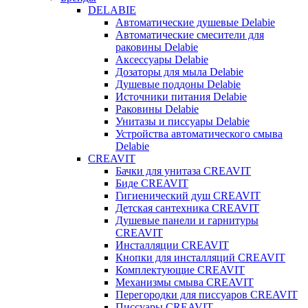
DELABIE
Автоматические душевые Delabie
Автоматические смесители для
раковины Delabie
Аксессуары Delabie
Дозаторы для мыла Delabie
Душевые поддоны Delabie
Источники питания Delabie
Раковины Delabie
Унитазы и писсуары Delabie
Устройства автоматического смыва
Delabie
CREAVIT
Бачки для унитаза CREAVIT
Биде CREAVIT
Гигиенический душ CREAVIT
Детская сантехника CREAVIT
Душевые панели и гарнитуры
CREAVIT
Инсталляции CREAVIT
Кнопки для инсталляций CREAVIT
Комплектующие CREAVIT
Механизмы смыва CREAVIT
Перегородки для писсуаров CREAVIT
Писсуары CREAVIT