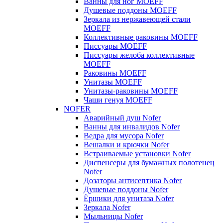
Ванны для ног MOEFF
Душевые поддоны MOEFF
Зеркала из нержавеющей стали
MOEFF
Коллективные раковины MOEFF
Писсуары MOEFF
Писсуары желоба коллективные
MOEFF
Раковины MOEFF
Унитазы MOEFF
Унитазы-раковины MOEFF
Чаши генуя MOEFF
NOFER
Аварийный душ Nofer
Ванны для инвалидов Nofer
Ведра для мусора Nofer
Вешалки и крючки Nofer
Встраиваемые установки Nofer
Диспенсеры для бумажных полотенец
Nofer
Дозаторы антисептика Nofer
Душевые поддоны Nofer
Ёршики для унитаза Nofer
Зеркала Nofer
Мыльницы Nofer