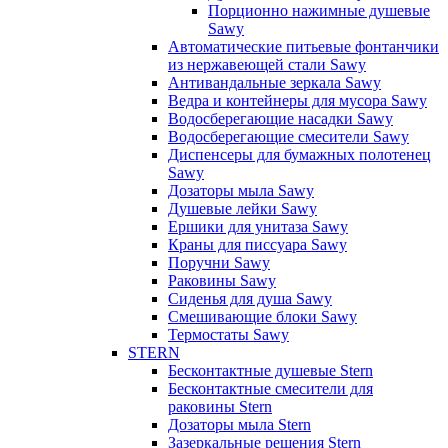
Порционно нажимные душевые
Sawy
Автоматические питьевые фонтанчики
из нержавеющей стали Sawy
Антивандальные зеркала Sawy
Ведра и контейнеры для мусора Sawy
Водосберегающие насадки Sawy
Водосберегающие смесители Sawy
Диспенсеры для бумажных полотенец
Sawy
Дозаторы мыла Sawy
Душевые лейки Sawy
Ершики для унитаза Sawy
Краны для писсуара Sawy
Поручни Sawy
Раковины Sawy
Сиденья для душа Sawy
Смешивающие блоки Sawy
Термостаты Sawy
STERN
Бесконтактные душевые Stern
Бесконтактные смесители для
раковины Stern
Дозаторы мыла Stern
Зазеркальные решения Stern