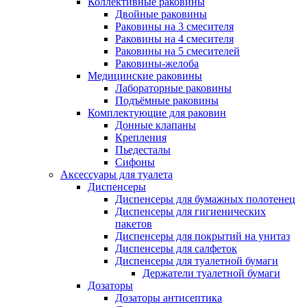
Коллективные раковины
Двойные раковины
Раковины на 3 смесителя
Раковины на 4 смесителя
Раковины на 5 смесителей
Раковины-желоба
Медицинские раковины
Лабораторные раковины
Подъёмные раковины
Комплектующие для раковин
Донные клапаны
Крепления
Пьедесталы
Сифоны
Аксессуары для туалета
Диспенсеры
Диспенсеры для бумажных полотенец
Диспенсеры для гигиенических
пакетов
Диспенсеры для покрытий на унитаз
Диспенсеры для салфеток
Диспенсеры для туалетной бумаги
Держатели туалетной бумаги
Дозаторы
Дозаторы антисептика