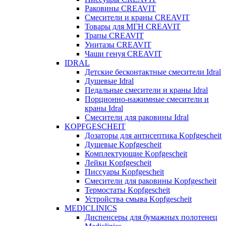
Раковины CREAVIT
Смесители и краны CREAVIT
Товары для МГН CREAVIT
Трапы CREAVIT
Унитазы CREAVIT
Чаши генуя CREAVIT
IDRAL
Детские бесконтактные смесители Idral
Душевые Idral
Педальные смесители и краны Idral
Порционно-нажимные смесители и
краны Idral
Смеcители для раковины Idral
KOPFGESCHEIT
Дозаторы для антисептика Kopfgescheit
Душевые Kopfgescheit
Комплектующие Kopfgescheit
Лейки Kopfgescheit
Писсуары Kopfgescheit
Смесители для раковины Kopfgescheit
Термостаты Kopfgescheit
Устройства смыва Kopfgescheit
MEDICLINICS
Диспенсеры для бумажных полотенец