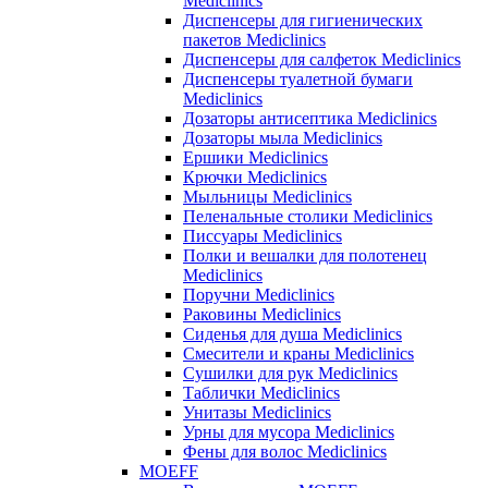
Mediclinics
Диспенсеры для гигиенических
пакетов Mediclinics
Диспенсеры для салфеток Mediclinics
Диспенсеры туалетной бумаги
Mediclinics
Дозаторы антисептика Mediclinics
Дозаторы мыла Mediclinics
Ершики Mediclinics
Крючки Mediclinics
Мыльницы Mediclinics
Пеленальные столики Mediclinics
Писсуары Mediclinics
Полки и вешалки для полотенец
Mediclinics
Поручни Mediclinics
Раковины Mediclinics
Сиденья для душа Mediclinics
Смесители и краны Mediclinics
Сушилки для рук Mediclinics
Таблички Mediclinics
Унитазы Mediclinics
Урны для мусора Mediclinics
Фены для волос Mediclinics
MOEFF