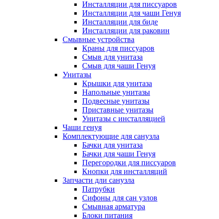
Инсталляции для писсуаров
Инсталляции для чаши Генуя
Инсталляции для биде
Инсталляции для раковин
Смывные устройства
Краны для писсуаров
Смыв для унитаза
Смыв для чаши Генуя
Унитазы
Крышки для унитаза
Напольные унитазы
Подвесные унитазы
Приставные унитазы
Унитазы с инсталляцией
Чаши генуя
Комплектующие для санузла
Бачки для унитаза
Бачки для чаши Генуя
Перегородки для писсуаров
Кнопки для инсталляций
Запчасти дли санузла
Патрубки
Сифоны для сан узлов
Смывная арматура
Блоки питания