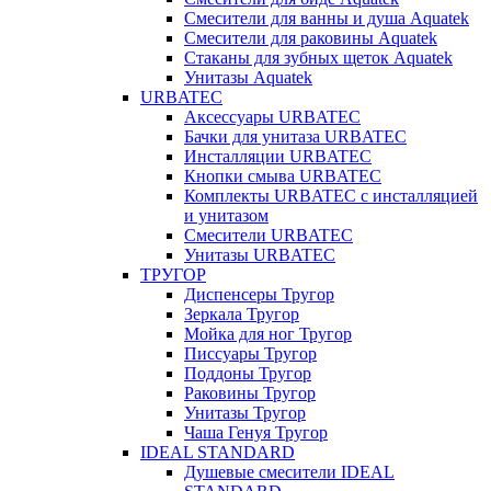
Смесители для ванны и душа Aquatek
Смесители для раковины Aquatek
Стаканы для зубных щеток Aquatek
Унитазы Aquatek
URBATEC
Аксессуары URBATEC
Бачки для унитаза URBATEC
Инсталляции URBATEC
Кнопки смыва URBATEC
Комплекты URBATEC с инсталляцией
и унитазом
Смесители URBATEC
Унитазы URBATEC
ТРУГОР
Диспенсеры Тругор
Зеркала Тругор
Мойка для ног Тругор
Писсуары Тругор
Поддоны Тругор
Раковины Тругор
Унитазы Тругор
Чаша Генуя Тругор
IDEAL STANDARD
Душевые смесители IDEAL