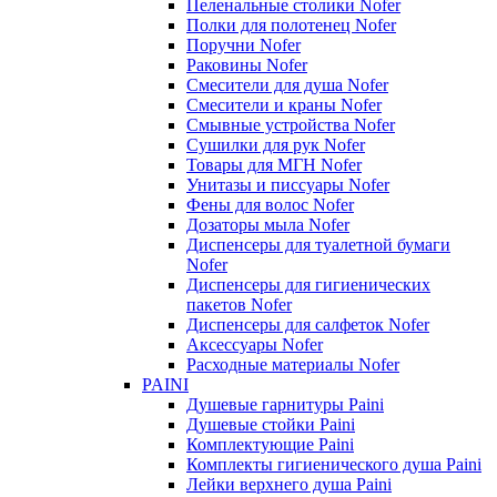
Пеленальные столики Nofer
Полки для полотенец Nofer
Поручни Nofer
Раковины Nofer
Смесители для душа Nofer
Смесители и краны Nofer
Смывные устройства Nofer
Сушилки для рук Nofer
Товары для МГН Nofer
Унитазы и писсуары Nofer
Фены для волос Nofer
Дозаторы мыла Nofer
Диспенсеры для туалетной бумаги
Nofer
Диспенсеры для гигиенических
пакетов Nofer
Диспенсеры для салфеток Nofer
Аксессуары Nofer
Расходные материалы Nofer
PAINI
Душевые гарнитуры Paini
Душевые стойки Paini
Комплектующие Paini
Комплекты гигиенического душа Paini
Лейки верхнего душа Paini