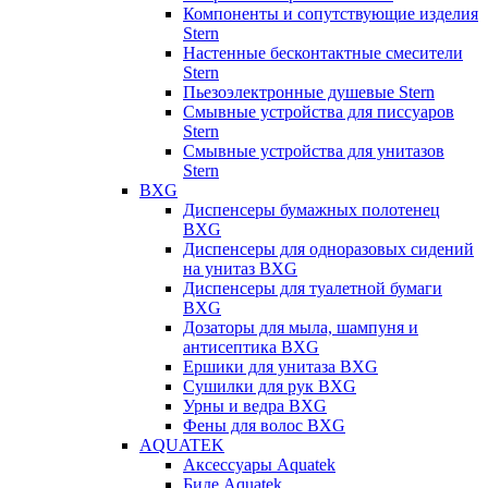
Компоненты и сопутствующие изделия
Stern
Настенные бесконтактные смесители
Stern
Пьезоэлектронные душевые Stern
Смывные устройства для писсуаров
Stern
Смывные устройства для унитазов
Stern
BXG
Диспенсеры бумажных полотенец
BXG
Диспенсеры для одноразовых сидений
на унитаз BXG
Диспенсеры для туалетной бумаги
BXG
Дозаторы для мыла, шампуня и
антисептика BXG
Ершики для унитаза BXG
Сушилки для рук BXG
Урны и ведра BXG
Фены для волос BXG
AQUATEK
Аксессуары Aquatek
Биде Aquatek