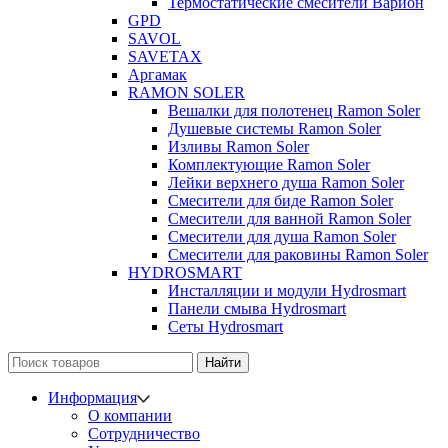
Термостатические смесители Варион
GPD
SAVOL
SAVETAX
Аргамак
RAMON SOLER
Вешалки для полотенец Ramon Soler
Душевые системы Ramon Soler
Изливы Ramon Soler
Комплектующие Ramon Soler
Лейки верхнего душа Ramon Soler
Смесители для биде Ramon Soler
Смесители для ванной Ramon Soler
Смесители для душа Ramon Soler
Смесители для раковины Ramon Soler
HYDROSMART
Инсталляции и модули Hydrosmart
Панели смыва Hydrosmart
Сеты Hydrosmart
Найти
Информация
О компании
Сотрудничество