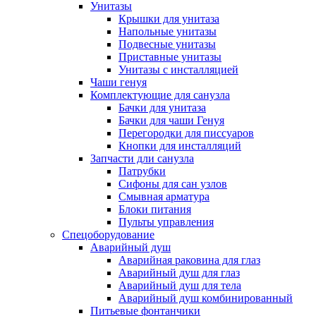
Унитазы
Крышки для унитаза
Напольные унитазы
Подвесные унитазы
Приставные унитазы
Унитазы с инсталляцией
Чаши генуя
Комплектующие для санузла
Бачки для унитаза
Бачки для чаши Генуя
Перегородки для писсуаров
Кнопки для инсталляций
Запчасти дли санузла
Патрубки
Сифоны для сан узлов
Смывная арматура
Блоки питания
Пульты управления
Спецоборудование
Аварийный душ
Аварийная раковина для глаз
Аварийный душ для глаз
Аварийный душ для тела
Аварийный душ комбинированный
Питьевые фонтанчики