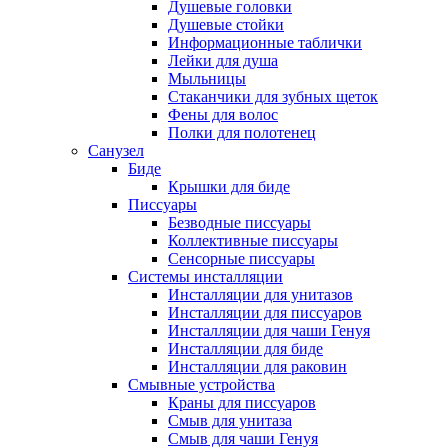
Душевые головки
Душевые стойки
Информационные таблички
Лейки для душа
Мыльницы
Стаканчики для зубных щеток
Фены для волос
Полки для полотенец
Санузел
Биде
Крышки для биде
Писсуары
Безводные писсуары
Коллективные писсуары
Сенсорные писсуары
Системы инсталляции
Инсталляции для унитазов
Инсталляции для писсуаров
Инсталляции для чаши Генуя
Инсталляции для биде
Инсталляции для раковин
Смывные устройства
Краны для писсуаров
Смыв для унитаза
Смыв для чаши Генуя