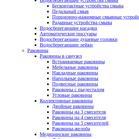
Водосберегающие устройства смыва
Бесконтактные устройства смыва
Педальный смыв
Порционно-нажимные смывные устрой
Радарные устройства смыва
Водосберегающие насадки
Автоматические писсуары
Водосберегающие душевые головки
Водосберегающие лейки
Раковины
Раковины в санузел
Встраиваемые раковины
Мебельные раковины
Накладные раковины
Напольные раковины
Подвесные раковины
Раковины с пьедесталом
Угловые раковины
Коллективные раковины
Двойные раковины
Раковины на 3 смесителя
Раковины на 4 смесителя
Раковины на 5 смесителей
Раковины-желоба
Медицинские раковины