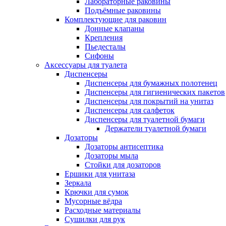
Лабораторные раковины
Подъёмные раковины
Комплектующие для раковин
Донные клапаны
Крепления
Пьедесталы
Сифоны
Аксессуары для туалета
Диспенсеры
Диспенсеры для бумажных полотенец
Диспенсеры для гигиенических пакетов
Диспенсеры для покрытий на унитаз
Диспенсеры для салфеток
Диспенсеры для туалетной бумаги
Держатели туалетной бумаги
Дозаторы
Дозаторы антисептика
Дозаторы мыла
Стойки для дозаторов
Ершики для унитаза
Зеркала
Крючки для сумок
Мусорные вёдра
Расходные материалы
Сушилки для рук