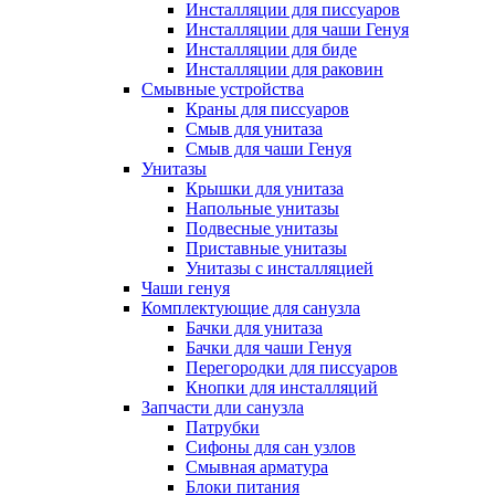
Инсталляции для писсуаров
Инсталляции для чаши Генуя
Инсталляции для биде
Инсталляции для раковин
Смывные устройства
Краны для писсуаров
Смыв для унитаза
Смыв для чаши Генуя
Унитазы
Крышки для унитаза
Напольные унитазы
Подвесные унитазы
Приставные унитазы
Унитазы с инсталляцией
Чаши генуя
Комплектующие для санузла
Бачки для унитаза
Бачки для чаши Генуя
Перегородки для писсуаров
Кнопки для инсталляций
Запчасти дли санузла
Патрубки
Сифоны для сан узлов
Смывная арматура
Блоки питания