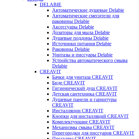
DELABIE
Автоматические душевые Delabie
Автоматические смесители для
раковины Delabie
Аксессуары Delabie
Дозаторы для мыла Delabie
Душевые поддоны Delabie
Источники питания Delabie
Раковины Delabie
Унитазы и писсуары Delabie
Устройства автоматического смыва
Delabie
CREAVIT
Бачки для унитаза CREAVIT
Биде CREAVIT
Гигиенический душ CREAVIT
Детская сантехника CREAVIT
Душевые панели и гарнитуры
CREAVIT
Инсталляции CREAVIT
Кнопки для инсталляций CREAVIT
Комплектующие CREAVIT
Механизмы смыва CREAVIT
Перегородки для писсуаров CREAVIT
Писсуары CREAVIT