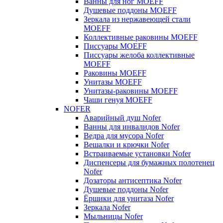
Ванны для ног MOEFF
Душевые поддоны MOEFF
Зеркала из нержавеющей стали
MOEFF
Коллективные раковины MOEFF
Писсуары MOEFF
Писсуары желоба коллективные
MOEFF
Раковины MOEFF
Унитазы MOEFF
Унитазы-раковины MOEFF
Чаши генуя MOEFF
NOFER
Аварийный душ Nofer
Ванны для инвалидов Nofer
Ведра для мусора Nofer
Вешалки и крючки Nofer
Встраиваемые установки Nofer
Диспенсеры для бумажных полотенец
Nofer
Дозаторы антисептика Nofer
Душевые поддоны Nofer
Ёршики для унитаза Nofer
Зеркала Nofer
Мыльницы Nofer