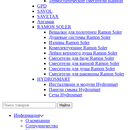
Термостатические смесители Варион
GPD
SAVOL
SAVETAX
Аргамак
RAMON SOLER
Вешалки для полотенец Ramon Soler
Душевые системы Ramon Soler
Изливы Ramon Soler
Комплектующие Ramon Soler
Лейки верхнего душа Ramon Soler
Смесители для биде Ramon Soler
Смесители для ванной Ramon Soler
Смесители для душа Ramon Soler
Смесители для раковины Ramon Soler
HYDROSMART
Инсталляции и модули Hydrosmart
Панели смыва Hydrosmart
Сеты Hydrosmart
Найти
Информация
О компании
Сотрудничество