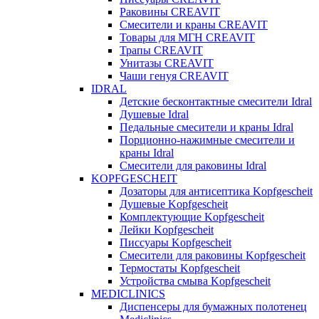
Раковины CREAVIT
Смесители и краны CREAVIT
Товары для МГН CREAVIT
Трапы CREAVIT
Унитазы CREAVIT
Чаши генуя CREAVIT
IDRAL
Детские бесконтактные смесители Idral
Душевые Idral
Педальные смесители и краны Idral
Порционно-нажимные смесители и
краны Idral
Смеcители для раковины Idral
KOPFGESCHEIT
Дозаторы для антисептика Kopfgescheit
Душевые Kopfgescheit
Комплектующие Kopfgescheit
Лейки Kopfgescheit
Писсуары Kopfgescheit
Смесители для раковины Kopfgescheit
Термостаты Kopfgescheit
Устройства смыва Kopfgescheit
MEDICLINICS
Диспенсеры для бумажных полотенец