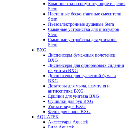
Компоненты и сопутствующие изделия
Stern
Настенные бесконтактные смесители
Stern
Пьезоэлектронные душевые Stern
Смывные устройства для писсуаров
Stern
Смывные устройства для унитазов
Stern
BXG
Диспенсеры бумажных полотенец
BXG
Диспенсеры для одноразовых сидений
на унитаз BXG
Диспенсеры для туалетной бумаги
BXG
Дозаторы для мыла, шампуня и
антисептика BXG
Ершики для унитаза BXG
Сушилки для рук BXG
Урны и ведра BXG
Фены для волос BXG
AQUATEK
Аксессуары Aquatek
Биде Aquatek