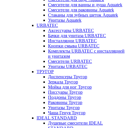
Смесители для ванны и душа Aquatek
Смесители для раковины Aquatek
Стаканы для зубных щеток Aquatek
Унитазы Aquatek
URBATEC
Аксессуары URBATEC
Бачки для унитаза URBATEC
Инсталляции URBATEC
Кнопки смыва URBATEC
Комплекты URBATEC с инсталляцией
и унитазом
Смесители URBATEC
Унитазы URBATEC
ТРУГОР
Диспенсеры Тругор
Зеркала Тругор
Мойка для ног Тругор
Писсуары Тругор
Поддоны Тругор
Раковины Тругор
Унитазы Тругор
Чаша Генуя Тругор
IDEAL STANDARD
Душевые смесители IDEAL