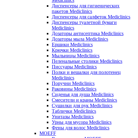
Mediclinics
Диспенсеры для гигиенических
пакетов Mediclinics
Диспенсеры для салфеток Mediclinics
Диспенсеры туалетной бумаги
Mediclinics
Дозаторы антисептика Mediclinics
Дозаторы мыла Mediclinics
Ершики Mediclinics
Крючки Mediclinics
Мыльницы Mediclinics
Пеленальные столики Mediclinics
Писсуары Mediclinics
Полки и вешалки для полотенец
Mediclinics
Поручни Mediclinics
Раковины Mediclinics
Сиденья для душа Mediclinics
Смесители и краны Mediclinics
Сушилки для рук Mediclinics
Таблички Mediclinics
Унитазы Mediclinics
Урны для мусора Mediclinics
Фены для волос Mediclinics
MOEFF