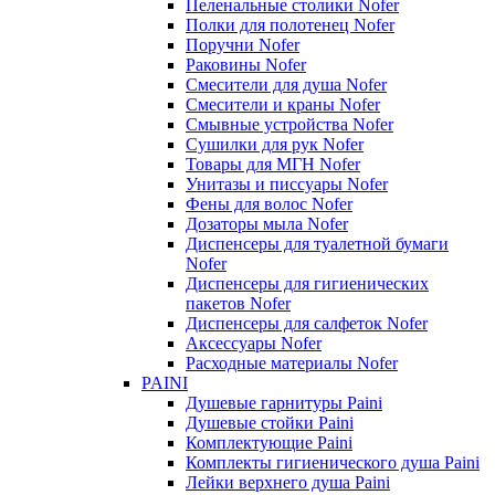
Пеленальные столики Nofer
Полки для полотенец Nofer
Поручни Nofer
Раковины Nofer
Смесители для душа Nofer
Смесители и краны Nofer
Смывные устройства Nofer
Сушилки для рук Nofer
Товары для МГН Nofer
Унитазы и писсуары Nofer
Фены для волос Nofer
Дозаторы мыла Nofer
Диспенсеры для туалетной бумаги
Nofer
Диспенсеры для гигиенических
пакетов Nofer
Диспенсеры для салфеток Nofer
Аксессуары Nofer
Расходные материалы Nofer
PAINI
Душевые гарнитуры Paini
Душевые стойки Paini
Комплектующие Paini
Комплекты гигиенического душа Paini
Лейки верхнего душа Paini