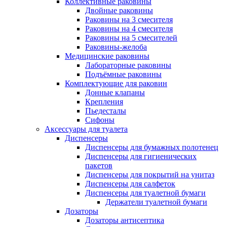
Коллективные раковины
Двойные раковины
Раковины на 3 смесителя
Раковины на 4 смесителя
Раковины на 5 смесителей
Раковины-желоба
Медицинские раковины
Лабораторные раковины
Подъёмные раковины
Комплектующие для раковин
Донные клапаны
Крепления
Пьедесталы
Сифоны
Аксессуары для туалета
Диспенсеры
Диспенсеры для бумажных полотенец
Диспенсеры для гигиенических
пакетов
Диспенсеры для покрытий на унитаз
Диспенсеры для салфеток
Диспенсеры для туалетной бумаги
Держатели туалетной бумаги
Дозаторы
Дозаторы антисептика