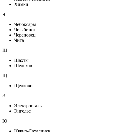
Химки
Ч
Чебоксары
Челябинск
Череповец
Чита
Ш
Шахты
Шелехов
Щ
Щелково
Э
Электросталь
Энгельс
Ю
Южно-Сахалинск