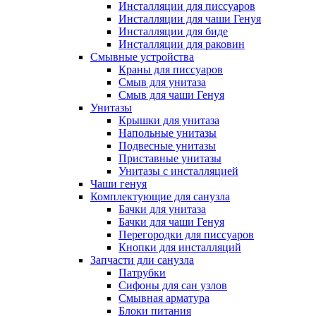
Инсталляции для писсуаров
Инсталляции для чаши Генуя
Инсталляции для биде
Инсталляции для раковин
Смывные устройства
Краны для писсуаров
Смыв для унитаза
Смыв для чаши Генуя
Унитазы
Крышки для унитаза
Напольные унитазы
Подвесные унитазы
Приставные унитазы
Унитазы с инсталляцией
Чаши генуя
Комплектующие для санузла
Бачки для унитаза
Бачки для чаши Генуя
Перегородки для писсуаров
Кнопки для инсталляций
Запчасти дли санузла
Патрубки
Сифоны для сан узлов
Смывная арматура
Блоки питания