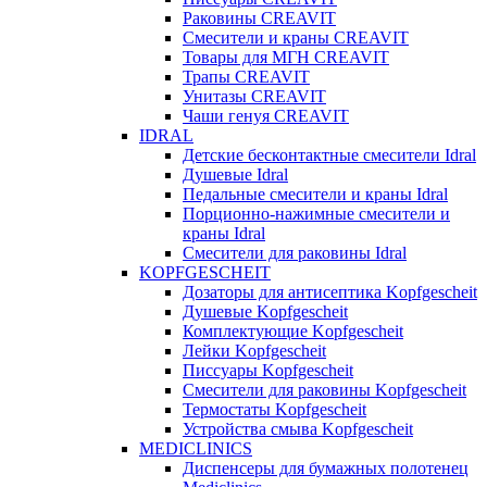
Раковины CREAVIT
Смесители и краны CREAVIT
Товары для МГН CREAVIT
Трапы CREAVIT
Унитазы CREAVIT
Чаши генуя CREAVIT
IDRAL
Детские бесконтактные смесители Idral
Душевые Idral
Педальные смесители и краны Idral
Порционно-нажимные смесители и
краны Idral
Смеcители для раковины Idral
KOPFGESCHEIT
Дозаторы для антисептика Kopfgescheit
Душевые Kopfgescheit
Комплектующие Kopfgescheit
Лейки Kopfgescheit
Писсуары Kopfgescheit
Смесители для раковины Kopfgescheit
Термостаты Kopfgescheit
Устройства смыва Kopfgescheit
MEDICLINICS
Диспенсеры для бумажных полотенец