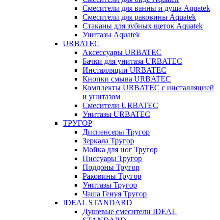
Смесители для ванны и душа Aquatek
Смесители для раковины Aquatek
Стаканы для зубных щеток Aquatek
Унитазы Aquatek
URBATEC
Аксессуары URBATEC
Бачки для унитаза URBATEC
Инсталляции URBATEC
Кнопки смыва URBATEC
Комплекты URBATEC с инсталляцией
и унитазом
Смесители URBATEC
Унитазы URBATEC
ТРУГОР
Диспенсеры Тругор
Зеркала Тругор
Мойка для ног Тругор
Писсуары Тругор
Поддоны Тругор
Раковины Тругор
Унитазы Тругор
Чаша Генуя Тругор
IDEAL STANDARD
Душевые смесители IDEAL