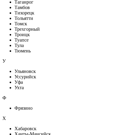
Таганрог
Тамбов
Тихорецк
Тольятти
Томск
Трехгорный
Троицк
Туапсе
Тула
Тюмень
У
Ульяновск
Уссурийск
Уфа
Ухта
Ф
Фрязино
Х
Хабаровск
Ханты-Мансийск