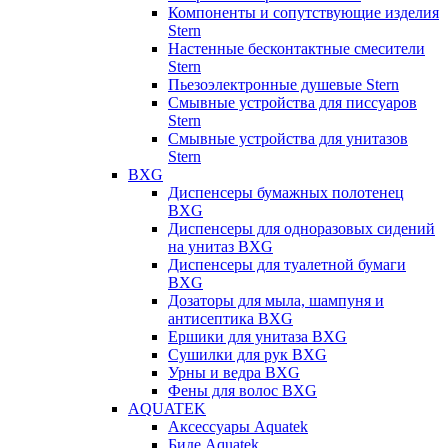
Компоненты и сопутствующие изделия
Stern
Настенные бесконтактные смесители
Stern
Пьезоэлектронные душевые Stern
Смывные устройства для писсуаров
Stern
Смывные устройства для унитазов
Stern
BXG
Диспенсеры бумажных полотенец
BXG
Диспенсеры для одноразовых сидений
на унитаз BXG
Диспенсеры для туалетной бумаги
BXG
Дозаторы для мыла, шампуня и
антисептика BXG
Ершики для унитаза BXG
Сушилки для рук BXG
Урны и ведра BXG
Фены для волос BXG
AQUATEK
Аксессуары Aquatek
Биде Aquatek