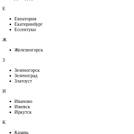
Е
Евпатория
Екатеринбург
Ессентуки
Ж
Железногорск
З
Зеленогорск
Зеленоград
Златоуст
И
Иваново
Ижевск
Иркутск
К
Казань