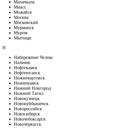
Махачкала
Миасс
Можайск
Москва
Московский
Мурманск
Муром
Мытищи
Н
Набережные Челны
Нальчик
Нефтекамск
Нефтеюганск
Нижневартовск
Нижнекамск
Нижний Новгород
Нижний Тагил
Новокузнецк
Новокуйбышевск
Новороссийск
Новосибирск
Новочебоксарск
Новочеркасск