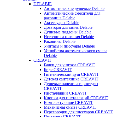
DELABIE
Автоматические душевые Delabie
Автоматические смесители для
раковины Delabie
Аксессуары Delabie
Дозаторы для мыла Delabie
Душевые поддоны Delabie
Источники питания Delabie
Раковины Delabie
Унитазы и писсуары Delabie
Устройства автоматического смыва
Delabie
CREAVIT
Бачки для унитаза CREAVIT
Биде CREAVIT
Гигиенический душ CREAVIT
Детская сантехника CREAVIT
Душевые панели и гарнитуры
CREAVIT
Инсталляции CREAVIT
Кнопки для инсталляций CREAVIT
Комплектующие CREAVIT
Механизмы смыва CREAVIT
Перегородки для писсуаров CREAVIT
Писсуары CREAVIT