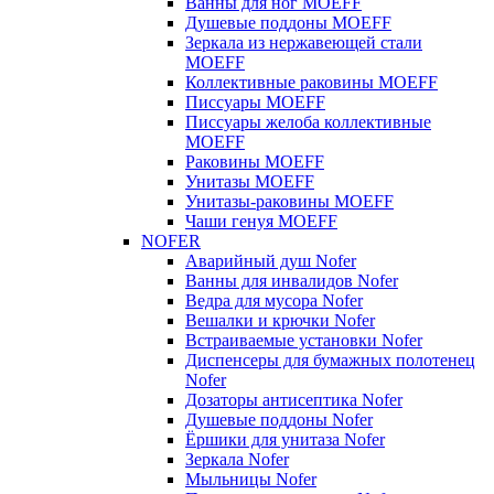
Ванны для ног MOEFF
Душевые поддоны MOEFF
Зеркала из нержавеющей стали
MOEFF
Коллективные раковины MOEFF
Писсуары MOEFF
Писсуары желоба коллективные
MOEFF
Раковины MOEFF
Унитазы MOEFF
Унитазы-раковины MOEFF
Чаши генуя MOEFF
NOFER
Аварийный душ Nofer
Ванны для инвалидов Nofer
Ведра для мусора Nofer
Вешалки и крючки Nofer
Встраиваемые установки Nofer
Диспенсеры для бумажных полотенец
Nofer
Дозаторы антисептика Nofer
Душевые поддоны Nofer
Ёршики для унитаза Nofer
Зеркала Nofer
Мыльницы Nofer