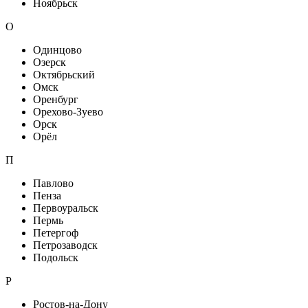
Ноябрьск
О
Одинцово
Озерск
Октябрьский
Омск
Оренбург
Орехово-Зуево
Орск
Орёл
П
Павлово
Пенза
Первоуральск
Пермь
Петергоф
Петрозаводск
Подольск
Р
Ростов-на-Дону