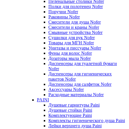
Пеленальные столики Nofer
Полки для полотенец Nofer
Поручни Nofer
Раковины Nofer
Смесители для душа Nofer
Смесители и краны Nofer
Смывные устройства Nofer
Сушилки для рук Nofer
Товары для МГН Nofer
Унитазы и писсуары Nofer
Фены для волос Nofer
Дозаторы мыла Nofer
Диспенсеры для туалетной бумаги
Nofer
Диспенсеры для гигиенических
пакетов Nofer
Диспенсеры для салфеток Nofer
Аксессуары Nofer
Расходные материалы Nofer
PAINI
Душевые гарнитуры Paini
Душевые стойки Paini
Комплектующие Paini
Комплекты гигиенического душа Paini
Лейки верхнего душа Paini