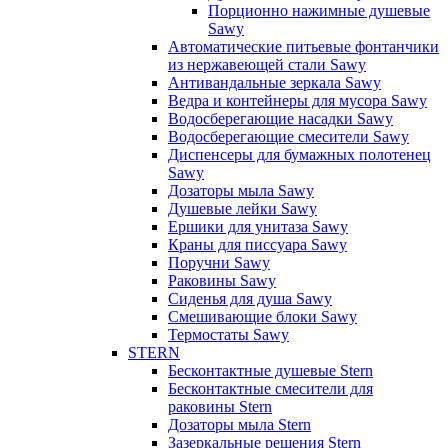
Порционно нажимные душевые
Sawy
Автоматические питьевые фонтанчики
из нержавеющей стали Sawy
Антивандальные зеркала Sawy
Ведра и контейнеры для мусора Sawy
Водосберегающие насадки Sawy
Водосберегающие смесители Sawy
Диспенсеры для бумажных полотенец
Sawy
Дозаторы мыла Sawy
Душевые лейки Sawy
Ершики для унитаза Sawy
Краны для писсуара Sawy
Поручни Sawy
Раковины Sawy
Сиденья для душа Sawy
Смешивающие блоки Sawy
Термостаты Sawy
STERN
Бесконтактные душевые Stern
Бесконтактные смесители для
раковины Stern
Дозаторы мыла Stern
Зазеркальные решения Stern