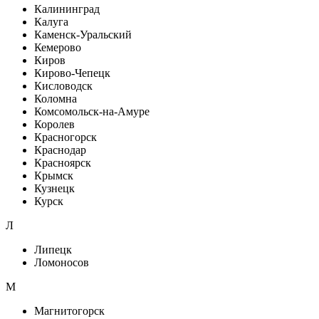
Калининград
Калуга
Каменск-Уральский
Кемерово
Киров
Кирово-Чепецк
Кисловодск
Коломна
Комсомольск-на-Амуре
Королев
Красногорск
Краснодар
Красноярск
Крымск
Кузнецк
Курск
Л
Липецк
Ломоносов
М
Магнитогорск