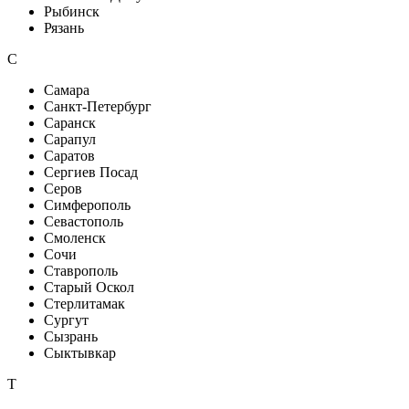
Рыбинск
Рязань
С
Самара
Санкт-Петербург
Саранск
Сарапул
Саратов
Сергиев Посад
Серов
Симферополь
Севастополь
Смоленск
Сочи
Ставрополь
Старый Оскол
Стерлитамак
Сургут
Сызрань
Сыктывкар
Т