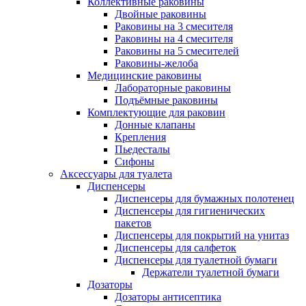
Коллективные раковины
Двойные раковины
Раковины на 3 смесителя
Раковины на 4 смесителя
Раковины на 5 смесителей
Раковины-желоба
Медицинские раковины
Лабораторные раковины
Подъёмные раковины
Комплектующие для раковин
Донные клапаны
Крепления
Пьедесталы
Сифоны
Аксессуары для туалета
Диспенсеры
Диспенсеры для бумажных полотенец
Диспенсеры для гигиенических
пакетов
Диспенсеры для покрытий на унитаз
Диспенсеры для салфеток
Диспенсеры для туалетной бумаги
Держатели туалетной бумаги
Дозаторы
Дозаторы антисептика