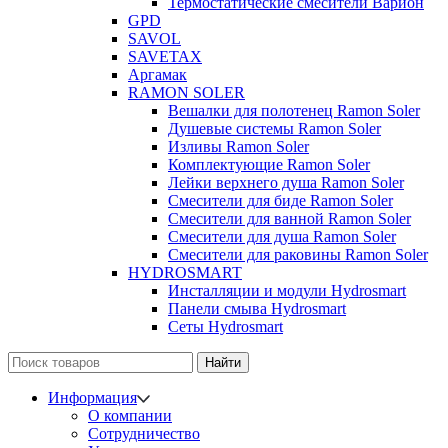
Термостатические смесители Варион
GPD
SAVOL
SAVETAX
Аргамак
RAMON SOLER
Вешалки для полотенец Ramon Soler
Душевые системы Ramon Soler
Изливы Ramon Soler
Комплектующие Ramon Soler
Лейки верхнего душа Ramon Soler
Смесители для биде Ramon Soler
Смесители для ванной Ramon Soler
Смесители для душа Ramon Soler
Смесители для раковины Ramon Soler
HYDROSMART
Инсталляции и модули Hydrosmart
Панели смыва Hydrosmart
Сеты Hydrosmart
Найти
Информация
О компании
Сотрудничество