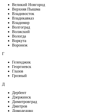
Великий Новгород
Верхняя Пышма
Владивосток
Владикавказ
Владимир
Волгоград
Волжский
Вологда
Воркута
Воронеж
Г
Геленджик
Георгиевск
Глазов
Грозный
Д
Дербент
Дзержинск
Димитровград
Дмитров
Домодедово