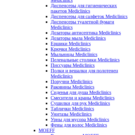
Mediclinics
Диспенсеры для гигиенических
пакетов Mediclinics
Диспенсеры для салфеток Mediclinics
Диспенсеры туалетной бумаги
Mediclinics
Дозаторы антисептика Mediclinics
Дозаторы мыла Mediclinics
Ершики Mediclinics
Крючки Mediclinics
Мыльницы Mediclinics
Пеленальные столики Mediclinics
Писсуары Mediclinics
Полки и вешалки для полотенец
Mediclinics
Поручни Mediclinics
Раковины Mediclinics
Сиденья для душа Mediclinics
Смесители и краны Mediclinics
Сушилки для рук Mediclinics
Таблички Mediclinics
Унитазы Mediclinics
Урны для мусора Mediclinics
Фены для волос Mediclinics
MOEFF