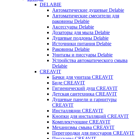
DELABIE
Автоматические душевые Delabie
Автоматические смесители для
раковины Delabie
Аксессуары Delabie
Дозаторы для мыла Delabie
Душевые поддоны Delabie
Источники питания Delabie
Раковины Delabie
Унитазы и писсуары Delabie
Устройства автоматического смыва
Delabie
CREAVIT
Бачки для унитаза CREAVIT
Биде CREAVIT
Гигиенический душ CREAVIT
Детская сантехника CREAVIT
Душевые панели и гарнитуры
CREAVIT
Инсталляции CREAVIT
Кнопки для инсталляций CREAVIT
Комплектующие CREAVIT
Механизмы смыва CREAVIT
Перегородки для писсуаров CREAVIT
Писсуары CREAVIT