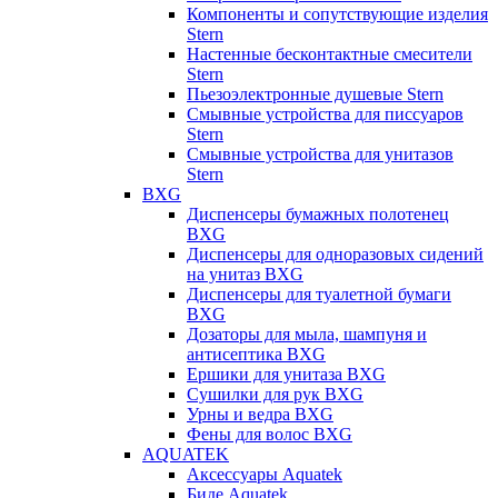
Компоненты и сопутствующие изделия
Stern
Настенные бесконтактные смесители
Stern
Пьезоэлектронные душевые Stern
Смывные устройства для писсуаров
Stern
Смывные устройства для унитазов
Stern
BXG
Диспенсеры бумажных полотенец
BXG
Диспенсеры для одноразовых сидений
на унитаз BXG
Диспенсеры для туалетной бумаги
BXG
Дозаторы для мыла, шампуня и
антисептика BXG
Ершики для унитаза BXG
Сушилки для рук BXG
Урны и ведра BXG
Фены для волос BXG
AQUATEK
Аксессуары Aquatek
Биде Aquatek