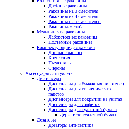
Коллективные раковины
Двойные раковины
Раковины на 3 смесителя
Раковины на 4 смесителя
Раковины на 5 смесителей
Раковины-желоба
Медицинские раковины
Лабораторные раковины
Подъёмные раковины
Комплектующие для раковин
Донные клапаны
Крепления
Пьедесталы
Сифоны
Аксессуары для туалета
Диспенсеры
Диспенсеры для бумажных полотенец
Диспенсеры для гигиенических
пакетов
Диспенсеры для покрытий на унитаз
Диспенсеры для салфеток
Диспенсеры для туалетной бумаги
Держатели туалетной бумаги
Дозаторы
Дозаторы антисептика