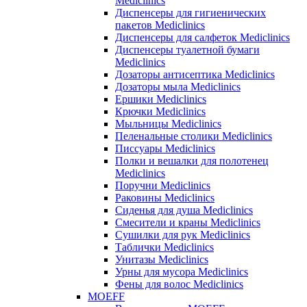
Mediclinics
Диспенсеры для гигиенических
пакетов Mediclinics
Диспенсеры для салфеток Mediclinics
Диспенсеры туалетной бумаги
Mediclinics
Дозаторы антисептика Mediclinics
Дозаторы мыла Mediclinics
Ершики Mediclinics
Крючки Mediclinics
Мыльницы Mediclinics
Пеленальные столики Mediclinics
Писсуары Mediclinics
Полки и вешалки для полотенец
Mediclinics
Поручни Mediclinics
Раковины Mediclinics
Сиденья для душа Mediclinics
Смесители и краны Mediclinics
Сушилки для рук Mediclinics
Таблички Mediclinics
Унитазы Mediclinics
Урны для мусора Mediclinics
Фены для волос Mediclinics
MOEFF