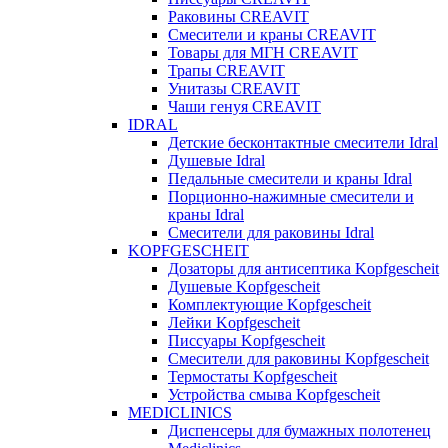
Раковины CREAVIT
Смесители и краны CREAVIT
Товары для МГН CREAVIT
Трапы CREAVIT
Унитазы CREAVIT
Чаши генуя CREAVIT
IDRAL
Детские бесконтактные смесители Idral
Душевые Idral
Педальные смесители и краны Idral
Порционно-нажимные смесители и
краны Idral
Смеcители для раковины Idral
KOPFGESCHEIT
Дозаторы для антисептика Kopfgescheit
Душевые Kopfgescheit
Комплектующие Kopfgescheit
Лейки Kopfgescheit
Писсуары Kopfgescheit
Смесители для раковины Kopfgescheit
Термостаты Kopfgescheit
Устройства смыва Kopfgescheit
MEDICLINICS
Диспенсеры для бумажных полотенец