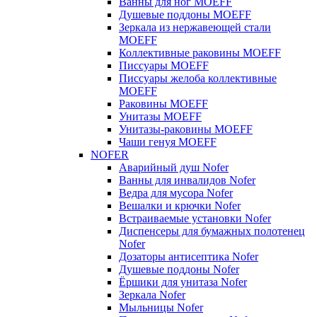
Ванны для ног MOEFF
Душевые поддоны MOEFF
Зеркала из нержавеющей стали
MOEFF
Коллективные раковины MOEFF
Писсуары MOEFF
Писсуары желоба коллективные
MOEFF
Раковины MOEFF
Унитазы MOEFF
Унитазы-раковины MOEFF
Чаши генуя MOEFF
NOFER
Аварийный душ Nofer
Ванны для инвалидов Nofer
Ведра для мусора Nofer
Вешалки и крючки Nofer
Встраиваемые установки Nofer
Диспенсеры для бумажных полотенец
Nofer
Дозаторы антисептика Nofer
Душевые поддоны Nofer
Ёршики для унитаза Nofer
Зеркала Nofer
Мыльницы Nofer