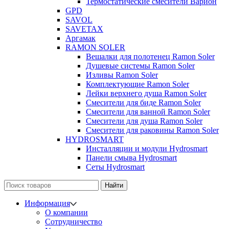
Термостатические смесители Варион
GPD
SAVOL
SAVETAX
Аргамак
RAMON SOLER
Вешалки для полотенец Ramon Soler
Душевые системы Ramon Soler
Изливы Ramon Soler
Комплектующие Ramon Soler
Лейки верхнего душа Ramon Soler
Смесители для биде Ramon Soler
Смесители для ванной Ramon Soler
Смесители для душа Ramon Soler
Смесители для раковины Ramon Soler
HYDROSMART
Инсталляции и модули Hydrosmart
Панели смыва Hydrosmart
Сеты Hydrosmart
Найти
Информация
О компании
Сотрудничество