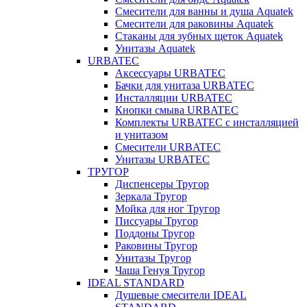
Смесители для ванны и душа Aquatek
Смесители для раковины Aquatek
Стаканы для зубных щеток Aquatek
Унитазы Aquatek
URBATEC
Аксессуары URBATEC
Бачки для унитаза URBATEC
Инсталляции URBATEC
Кнопки смыва URBATEC
Комплекты URBATEC с инсталляцией
и унитазом
Смесители URBATEC
Унитазы URBATEC
ТРУГОР
Диспенсеры Тругор
Зеркала Тругор
Мойка для ног Тругор
Писсуары Тругор
Поддоны Тругор
Раковины Тругор
Унитазы Тругор
Чаша Генуя Тругор
IDEAL STANDARD
Душевые смесители IDEAL