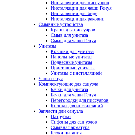
Инсталляции для писсуаров
Инсталляции для чаши Генуя
Инсталляции для биде
Инсталляции для раковин
Смывные устройства
Краны для писсуаров
Смыв для унитаза
Смыв для чаши Генуя
Унитазы
Крышки для унитаза
Напольные унитазы
Подвесные унитазы
Приставные унитазы
Унитазы с инсталляцией
Чаши генуя
Комплектующие для санузла
Бачки для унитаза
Бачки для чаши Генуя
Перегородки для писсуаров
Кнопки для инсталляций
Запчасти дли санузла
Патрубки
Сифоны для сан узлов
Смывная арматура
Блоки питания