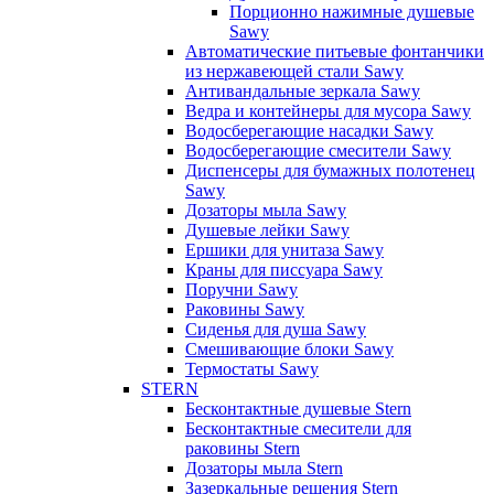
Порционно нажимные душевые
Sawy
Автоматические питьевые фонтанчики
из нержавеющей стали Sawy
Антивандальные зеркала Sawy
Ведра и контейнеры для мусора Sawy
Водосберегающие насадки Sawy
Водосберегающие смесители Sawy
Диспенсеры для бумажных полотенец
Sawy
Дозаторы мыла Sawy
Душевые лейки Sawy
Ершики для унитаза Sawy
Краны для писсуара Sawy
Поручни Sawy
Раковины Sawy
Сиденья для душа Sawy
Смешивающие блоки Sawy
Термостаты Sawy
STERN
Бесконтактные душевые Stern
Бесконтактные смесители для
раковины Stern
Дозаторы мыла Stern
Зазеркальные решения Stern