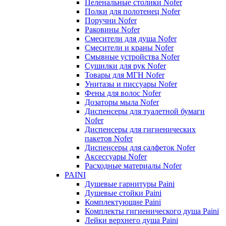
Пеленальные столики Nofer
Полки для полотенец Nofer
Поручни Nofer
Раковины Nofer
Смесители для душа Nofer
Смесители и краны Nofer
Смывные устройства Nofer
Сушилки для рук Nofer
Товары для МГН Nofer
Унитазы и писсуары Nofer
Фены для волос Nofer
Дозаторы мыла Nofer
Диспенсеры для туалетной бумаги
Nofer
Диспенсеры для гигиенических
пакетов Nofer
Диспенсеры для салфеток Nofer
Аксессуары Nofer
Расходные материалы Nofer
PAINI
Душевые гарнитуры Paini
Душевые стойки Paini
Комплектующие Paini
Комплекты гигиенического душа Paini
Лейки верхнего душа Paini