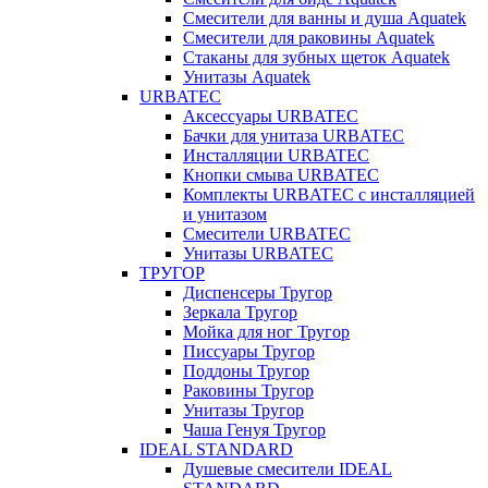
Смесители для ванны и душа Aquatek
Смесители для раковины Aquatek
Стаканы для зубных щеток Aquatek
Унитазы Aquatek
URBATEC
Аксессуары URBATEC
Бачки для унитаза URBATEC
Инсталляции URBATEC
Кнопки смыва URBATEC
Комплекты URBATEC с инсталляцией
и унитазом
Смесители URBATEC
Унитазы URBATEC
ТРУГОР
Диспенсеры Тругор
Зеркала Тругор
Мойка для ног Тругор
Писсуары Тругор
Поддоны Тругор
Раковины Тругор
Унитазы Тругор
Чаша Генуя Тругор
IDEAL STANDARD
Душевые смесители IDEAL