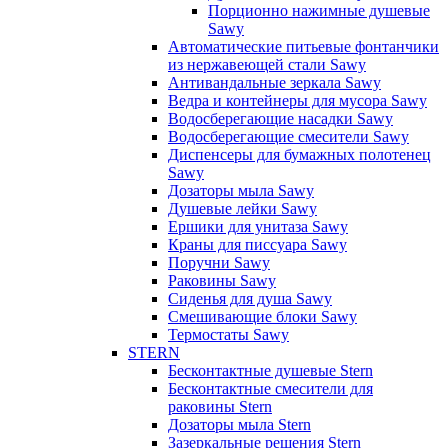
Порционно нажимные душевые
Sawy
Автоматические питьевые фонтанчики
из нержавеющей стали Sawy
Антивандальные зеркала Sawy
Ведра и контейнеры для мусора Sawy
Водосберегающие насадки Sawy
Водосберегающие смесители Sawy
Диспенсеры для бумажных полотенец
Sawy
Дозаторы мыла Sawy
Душевые лейки Sawy
Ершики для унитаза Sawy
Краны для писсуара Sawy
Поручни Sawy
Раковины Sawy
Сиденья для душа Sawy
Смешивающие блоки Sawy
Термостаты Sawy
STERN
Бесконтактные душевые Stern
Бесконтактные смесители для
раковины Stern
Дозаторы мыла Stern
Зазеркальные решения Stern