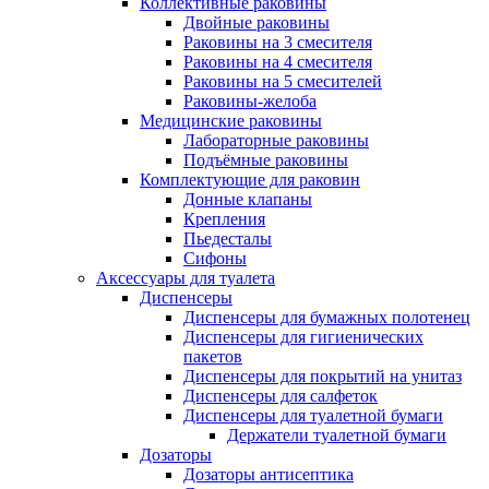
Коллективные раковины
Двойные раковины
Раковины на 3 смесителя
Раковины на 4 смесителя
Раковины на 5 смесителей
Раковины-желоба
Медицинские раковины
Лабораторные раковины
Подъёмные раковины
Комплектующие для раковин
Донные клапаны
Крепления
Пьедесталы
Сифоны
Аксессуары для туалета
Диспенсеры
Диспенсеры для бумажных полотенец
Диспенсеры для гигиенических
пакетов
Диспенсеры для покрытий на унитаз
Диспенсеры для салфеток
Диспенсеры для туалетной бумаги
Держатели туалетной бумаги
Дозаторы
Дозаторы антисептика