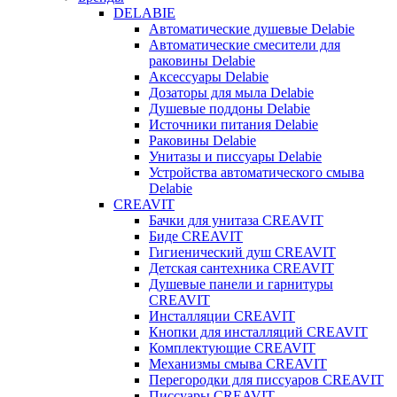
DELABIE
Автоматические душевые Delabie
Автоматические смесители для
раковины Delabie
Аксессуары Delabie
Дозаторы для мыла Delabie
Душевые поддоны Delabie
Источники питания Delabie
Раковины Delabie
Унитазы и писсуары Delabie
Устройства автоматического смыва
Delabie
CREAVIT
Бачки для унитаза CREAVIT
Биде CREAVIT
Гигиенический душ CREAVIT
Детская сантехника CREAVIT
Душевые панели и гарнитуры
CREAVIT
Инсталляции CREAVIT
Кнопки для инсталляций CREAVIT
Комплектующие CREAVIT
Механизмы смыва CREAVIT
Перегородки для писсуаров CREAVIT
Писсуары CREAVIT