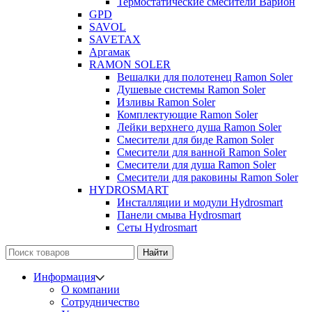
Термостатические смесители Варион
GPD
SAVOL
SAVETAX
Аргамак
RAMON SOLER
Вешалки для полотенец Ramon Soler
Душевые системы Ramon Soler
Изливы Ramon Soler
Комплектующие Ramon Soler
Лейки верхнего душа Ramon Soler
Смесители для биде Ramon Soler
Смесители для ванной Ramon Soler
Смесители для душа Ramon Soler
Смесители для раковины Ramon Soler
HYDROSMART
Инсталляции и модули Hydrosmart
Панели смыва Hydrosmart
Сеты Hydrosmart
Найти
Информация
О компании
Сотрудничество