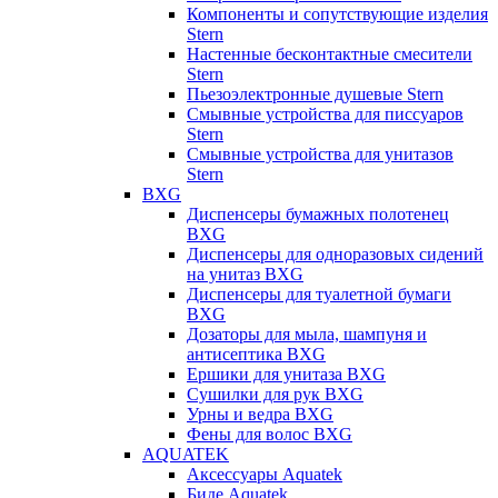
Компоненты и сопутствующие изделия
Stern
Настенные бесконтактные смесители
Stern
Пьезоэлектронные душевые Stern
Смывные устройства для писсуаров
Stern
Смывные устройства для унитазов
Stern
BXG
Диспенсеры бумажных полотенец
BXG
Диспенсеры для одноразовых сидений
на унитаз BXG
Диспенсеры для туалетной бумаги
BXG
Дозаторы для мыла, шампуня и
антисептика BXG
Ершики для унитаза BXG
Сушилки для рук BXG
Урны и ведра BXG
Фены для волос BXG
AQUATEK
Аксессуары Aquatek
Биде Aquatek