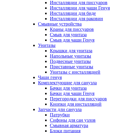
Инсталляции для писсуаров
Инсталляции для чаши Генуя
Инсталляции для биде
Инсталляции для раковин
Смывные устройства
Краны для писсуаров
Смыв для унитаза
Смыв для чаши Генуя
Унитазы
Крышки для унитаза
Напольные унитазы
Подвесные унитазы
Приставные унитазы
Унитазы с инсталляцией
Чаши генуя
Комплектующие для санузла
Бачки для унитаза
Бачки для чаши Генуя
Перегородки для писсуаров
Кнопки для инсталляций
Запчасти дли санузла
Патрубки
Сифоны для сан узлов
Смывная арматура
Блоки питания