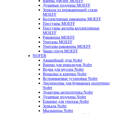
Ванны для ног MOEFF
Душевые поддоны MOEFF
Зеркала из нержавеющей стали
MOEFF
Коллективные раковины MOEFF
Писсуары MOEFF
Писсуары желоба коллективные
MOEFF
Раковины MOEFF
Унитазы MOEFF
Унитазы-раковины MOEFF
Чаши генуя MOEFF
NOFER
Аварийный душ Nofer
Ванны для инвалидов Nofer
Ведра для мусора Nofer
Вешалки и крючки Nofer
Встраиваемые установки Nofer
Диспенсеры для бумажных полотенец
Nofer
Дозаторы антисептика Nofer
Душевые поддоны Nofer
Ёршики для унитаза Nofer
Зеркала Nofer
Мыльницы Nofer