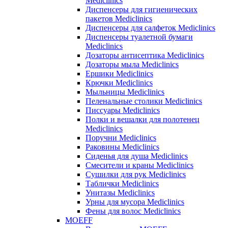
Mediclinics
Диспенсеры для гигиенических
пакетов Mediclinics
Диспенсеры для салфеток Mediclinics
Диспенсеры туалетной бумаги
Mediclinics
Дозаторы антисептика Mediclinics
Дозаторы мыла Mediclinics
Ершики Mediclinics
Крючки Mediclinics
Мыльницы Mediclinics
Пеленальные столики Mediclinics
Писсуары Mediclinics
Полки и вешалки для полотенец
Mediclinics
Поручни Mediclinics
Раковины Mediclinics
Сиденья для душа Mediclinics
Смесители и краны Mediclinics
Сушилки для рук Mediclinics
Таблички Mediclinics
Унитазы Mediclinics
Урны для мусора Mediclinics
Фены для волос Mediclinics
MOEFF