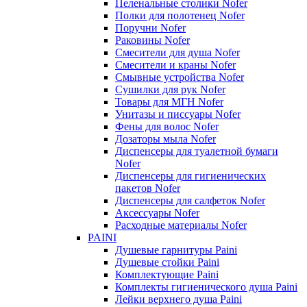
Пеленальные столики Nofer
Полки для полотенец Nofer
Поручни Nofer
Раковины Nofer
Смесители для душа Nofer
Смесители и краны Nofer
Смывные устройства Nofer
Сушилки для рук Nofer
Товары для МГН Nofer
Унитазы и писсуары Nofer
Фены для волос Nofer
Дозаторы мыла Nofer
Диспенсеры для туалетной бумаги
Nofer
Диспенсеры для гигиенических
пакетов Nofer
Диспенсеры для салфеток Nofer
Аксессуары Nofer
Расходные материалы Nofer
PAINI
Душевые гарнитуры Paini
Душевые стойки Paini
Комплектующие Paini
Комплекты гигиенического душа Paini
Лейки верхнего душа Paini