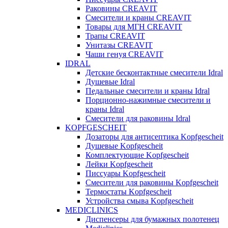
Раковины CREAVIT
Смесители и краны CREAVIT
Товары для МГН CREAVIT
Трапы CREAVIT
Унитазы CREAVIT
Чаши генуя CREAVIT
IDRAL
Детские бесконтактные смесители Idral
Душевые Idral
Педальные смесители и краны Idral
Порционно-нажимные смесители и
краны Idral
Смеcители для раковины Idral
KOPFGESCHEIT
Дозаторы для антисептика Kopfgescheit
Душевые Kopfgescheit
Комплектующие Kopfgescheit
Лейки Kopfgescheit
Писсуары Kopfgescheit
Смесители для раковины Kopfgescheit
Термостаты Kopfgescheit
Устройства смыва Kopfgescheit
MEDICLINICS
Диспенсеры для бумажных полотенец