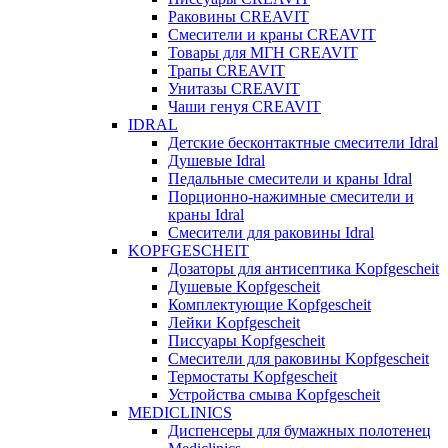
Раковины CREAVIT
Смесители и краны CREAVIT
Товары для МГН CREAVIT
Трапы CREAVIT
Унитазы CREAVIT
Чаши генуя CREAVIT
IDRAL
Детские бесконтактные смесители Idral
Душевые Idral
Педальные смесители и краны Idral
Порционно-нажимные смесители и
краны Idral
Смеcители для раковины Idral
KOPFGESCHEIT
Дозаторы для антисептика Kopfgescheit
Душевые Kopfgescheit
Комплектующие Kopfgescheit
Лейки Kopfgescheit
Писсуары Kopfgescheit
Смесители для раковины Kopfgescheit
Термостаты Kopfgescheit
Устройства смыва Kopfgescheit
MEDICLINICS
Диспенсеры для бумажных полотенец