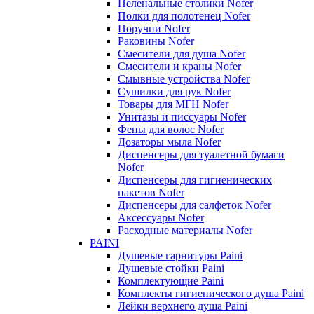
Пеленальные столики Nofer
Полки для полотенец Nofer
Поручни Nofer
Раковины Nofer
Смесители для душа Nofer
Смесители и краны Nofer
Смывные устройства Nofer
Сушилки для рук Nofer
Товары для МГН Nofer
Унитазы и писсуары Nofer
Фены для волос Nofer
Дозаторы мыла Nofer
Диспенсеры для туалетной бумаги
Nofer
Диспенсеры для гигиенических
пакетов Nofer
Диспенсеры для салфеток Nofer
Аксессуары Nofer
Расходные материалы Nofer
PAINI
Душевые гарнитуры Paini
Душевые стойки Paini
Комплектующие Paini
Комплекты гигиенического душа Paini
Лейки верхнего душа Paini