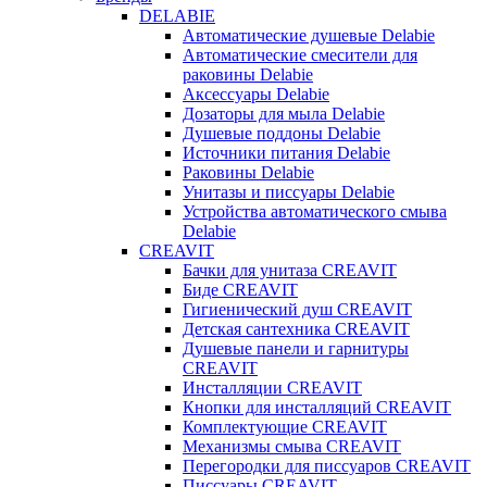
DELABIE
Автоматические душевые Delabie
Автоматические смесители для
раковины Delabie
Аксессуары Delabie
Дозаторы для мыла Delabie
Душевые поддоны Delabie
Источники питания Delabie
Раковины Delabie
Унитазы и писсуары Delabie
Устройства автоматического смыва
Delabie
CREAVIT
Бачки для унитаза CREAVIT
Биде CREAVIT
Гигиенический душ CREAVIT
Детская сантехника CREAVIT
Душевые панели и гарнитуры
CREAVIT
Инсталляции CREAVIT
Кнопки для инсталляций CREAVIT
Комплектующие CREAVIT
Механизмы смыва CREAVIT
Перегородки для писсуаров CREAVIT
Писсуары CREAVIT