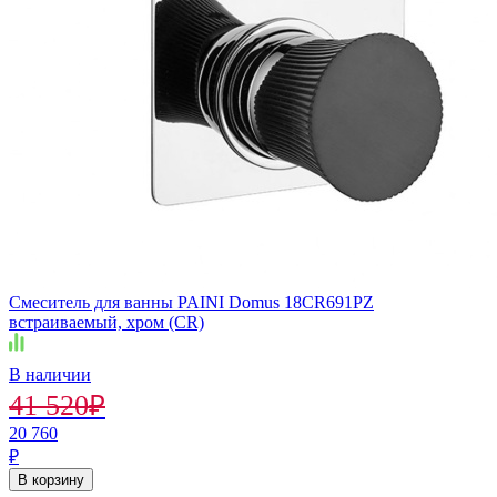
Смеситель для ванны PAINI Domus 18CR691PZ
встраиваемый, хром (CR)
В наличии
41 520
₽
20 760
₽
В корзину