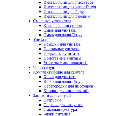
Инсталляции для писсуаров
Инсталляции для чаши Генуя
Инсталляции для биде
Инсталляции для раковин
Смывные устройства
Краны для писсуаров
Смыв для унитаза
Смыв для чаши Генуя
Унитазы
Крышки для унитаза
Напольные унитазы
Подвесные унитазы
Приставные унитазы
Унитазы с инсталляцией
Чаши генуя
Комплектующие для санузла
Бачки для унитаза
Бачки для чаши Генуя
Перегородки для писсуаров
Кнопки для инсталляций
Запчасти дли санузла
Патрубки
Сифоны для сан узлов
Смывная арматура
Блоки питания