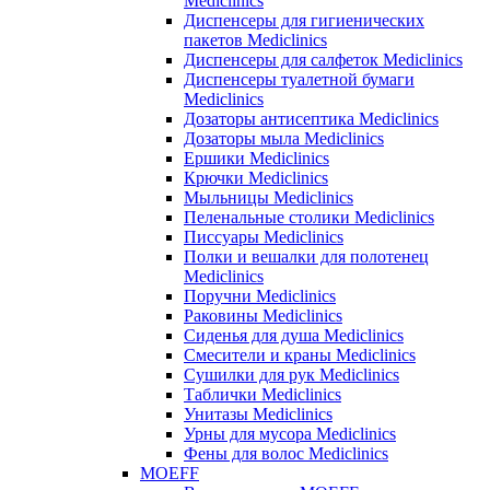
Mediclinics
Диспенсеры для гигиенических
пакетов Mediclinics
Диспенсеры для салфеток Mediclinics
Диспенсеры туалетной бумаги
Mediclinics
Дозаторы антисептика Mediclinics
Дозаторы мыла Mediclinics
Ершики Mediclinics
Крючки Mediclinics
Мыльницы Mediclinics
Пеленальные столики Mediclinics
Писсуары Mediclinics
Полки и вешалки для полотенец
Mediclinics
Поручни Mediclinics
Раковины Mediclinics
Сиденья для душа Mediclinics
Смесители и краны Mediclinics
Сушилки для рук Mediclinics
Таблички Mediclinics
Унитазы Mediclinics
Урны для мусора Mediclinics
Фены для волос Mediclinics
MOEFF