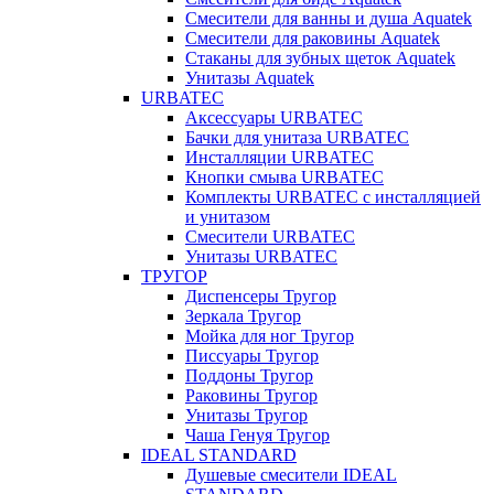
Смесители для ванны и душа Aquatek
Смесители для раковины Aquatek
Стаканы для зубных щеток Aquatek
Унитазы Aquatek
URBATEC
Аксессуары URBATEC
Бачки для унитаза URBATEC
Инсталляции URBATEC
Кнопки смыва URBATEC
Комплекты URBATEC с инсталляцией
и унитазом
Смесители URBATEC
Унитазы URBATEC
ТРУГОР
Диспенсеры Тругор
Зеркала Тругор
Мойка для ног Тругор
Писсуары Тругор
Поддоны Тругор
Раковины Тругор
Унитазы Тругор
Чаша Генуя Тругор
IDEAL STANDARD
Душевые смесители IDEAL