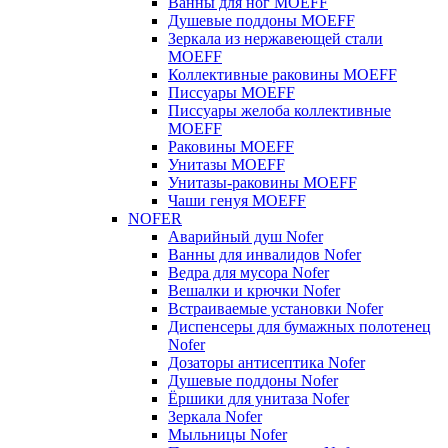
Ванны для ног MOEFF
Душевые поддоны MOEFF
Зеркала из нержавеющей стали
MOEFF
Коллективные раковины MOEFF
Писсуары MOEFF
Писсуары желоба коллективные
MOEFF
Раковины MOEFF
Унитазы MOEFF
Унитазы-раковины MOEFF
Чаши генуя MOEFF
NOFER
Аварийный душ Nofer
Ванны для инвалидов Nofer
Ведра для мусора Nofer
Вешалки и крючки Nofer
Встраиваемые установки Nofer
Диспенсеры для бумажных полотенец
Nofer
Дозаторы антисептика Nofer
Душевые поддоны Nofer
Ёршики для унитаза Nofer
Зеркала Nofer
Мыльницы Nofer