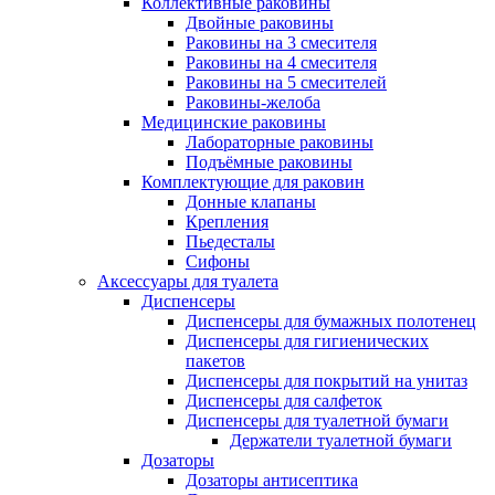
Коллективные раковины
Двойные раковины
Раковины на 3 смесителя
Раковины на 4 смесителя
Раковины на 5 смесителей
Раковины-желоба
Медицинские раковины
Лабораторные раковины
Подъёмные раковины
Комплектующие для раковин
Донные клапаны
Крепления
Пьедесталы
Сифоны
Аксессуары для туалета
Диспенсеры
Диспенсеры для бумажных полотенец
Диспенсеры для гигиенических
пакетов
Диспенсеры для покрытий на унитаз
Диспенсеры для салфеток
Диспенсеры для туалетной бумаги
Держатели туалетной бумаги
Дозаторы
Дозаторы антисептика