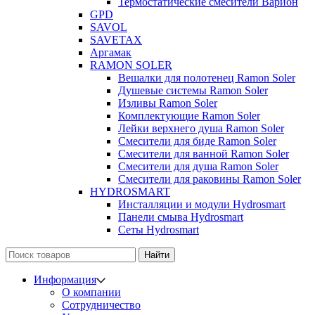
Термостатические смесители Варион
GPD
SAVOL
SAVETAX
Аргамак
RAMON SOLER
Вешалки для полотенец Ramon Soler
Душевые системы Ramon Soler
Изливы Ramon Soler
Комплектующие Ramon Soler
Лейки верхнего душа Ramon Soler
Смесители для биде Ramon Soler
Смесители для ванной Ramon Soler
Смесители для душа Ramon Soler
Смесители для раковины Ramon Soler
HYDROSMART
Инсталляции и модули Hydrosmart
Панели смыва Hydrosmart
Сеты Hydrosmart
Найти
Информация
О компании
Сотрудничество