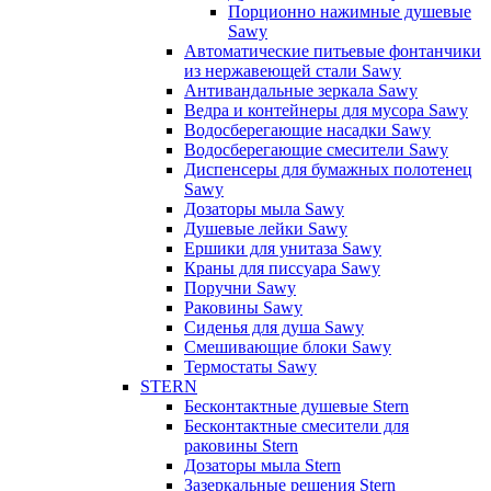
Порционно нажимные душевые
Sawy
Автоматические питьевые фонтанчики
из нержавеющей стали Sawy
Антивандальные зеркала Sawy
Ведра и контейнеры для мусора Sawy
Водосберегающие насадки Sawy
Водосберегающие смесители Sawy
Диспенсеры для бумажных полотенец
Sawy
Дозаторы мыла Sawy
Душевые лейки Sawy
Ершики для унитаза Sawy
Краны для писсуара Sawy
Поручни Sawy
Раковины Sawy
Сиденья для душа Sawy
Смешивающие блоки Sawy
Термостаты Sawy
STERN
Бесконтактные душевые Stern
Бесконтактные смесители для
раковины Stern
Дозаторы мыла Stern
Зазеркальные решения Stern