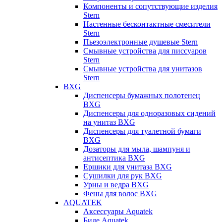
Компоненты и сопутствующие изделия
Stern
Настенные бесконтактные смесители
Stern
Пьезоэлектронные душевые Stern
Смывные устройства для писсуаров
Stern
Смывные устройства для унитазов
Stern
BXG
Диспенсеры бумажных полотенец
BXG
Диспенсеры для одноразовых сидений
на унитаз BXG
Диспенсеры для туалетной бумаги
BXG
Дозаторы для мыла, шампуня и
антисептика BXG
Ершики для унитаза BXG
Сушилки для рук BXG
Урны и ведра BXG
Фены для волос BXG
AQUATEK
Аксессуары Aquatek
Биде Aquatek