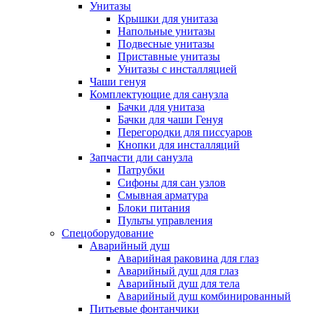
Унитазы
Крышки для унитаза
Напольные унитазы
Подвесные унитазы
Приставные унитазы
Унитазы с инсталляцией
Чаши генуя
Комплектующие для санузла
Бачки для унитаза
Бачки для чаши Генуя
Перегородки для писсуаров
Кнопки для инсталляций
Запчасти дли санузла
Патрубки
Сифоны для сан узлов
Смывная арматура
Блоки питания
Пульты управления
Спецоборудование
Аварийный душ
Аварийная раковина для глаз
Аварийный душ для глаз
Аварийный душ для тела
Аварийный душ комбинированный
Питьевые фонтанчики