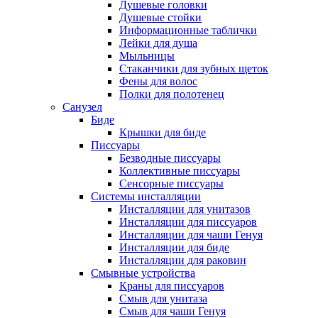
Душевые головки
Душевые стойки
Информационные таблички
Лейки для душа
Мыльницы
Стаканчики для зубных щеток
Фены для волос
Полки для полотенец
Санузел
Биде
Крышки для биде
Писсуары
Безводные писсуары
Коллективные писсуары
Сенсорные писсуары
Системы инсталляции
Инсталляции для унитазов
Инсталляции для писсуаров
Инсталляции для чаши Генуя
Инсталляции для биде
Инсталляции для раковин
Смывные устройства
Краны для писсуаров
Смыв для унитаза
Смыв для чаши Генуя