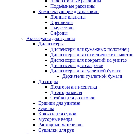
Лабораторные раковины
Подъёмные раковины
Комплектующие для раковин
Донные клапаны
Крепления
Пьедесталы
Сифоны
Аксессуары для туалета
Диспенсеры
Диспенсеры для бумажных полотенец
Диспенсеры для гигиенических пакетов
Диспенсеры для покрытий на унитаз
Диспенсеры для салфеток
Диспенсеры для туалетной бумаги
Держатели туалетной бумаги
Дозаторы
Дозаторы антисептика
Дозаторы мыла
Стойки для дозаторов
Ершики для унитаза
Зеркала
Крючки для сумок
Мусорные вёдра
Расходные материалы
Сушилки для рук